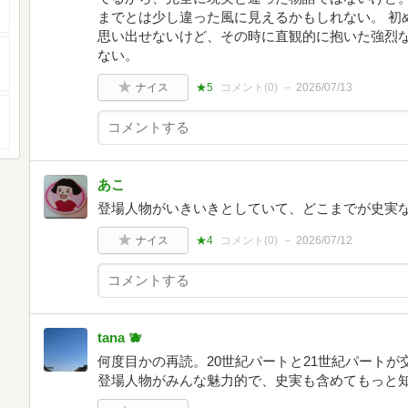
までとは少し違った風に見えるかもしれない。 初
思い出せないけど、その時に直観的に抱いた強烈
ない。
ナイス
★5
コメント(
0
)
2026/07/13
あこ
登場人物がいきいきとしていて、どこまでが史実
ナイス
★4
コメント(
0
)
2026/07/12
tana 🫐
何度目かの再読。20世紀パートと21世紀パート
登場人物がみんな魅力的で、史実も含めてもっと