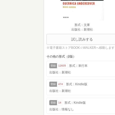
形式：文庫
出版社：新潮社
試し読みする
※電子書籍ストアBOOK☆WALKERへ移動します
その他の形式（β版）
形式：単行本
登録
12635
出版社：新潮社
形式：Kindle版
登録
474
出版社：新潮社
形式：Kindle版
登録
14
出版社：情報なし