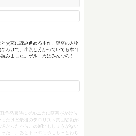
代と交互に読み進める本作。架空の人物
物なわけで、小説と分かっていても本当
ら読みました。ゲルニカはみんなのも
ク戦争発表時にゲルニカに暗幕がかけら
かったけど最後のテロリスト集団騒動が
味深かったからこの展開もしょうがない
まった…。あとドラの造形ももっとねち