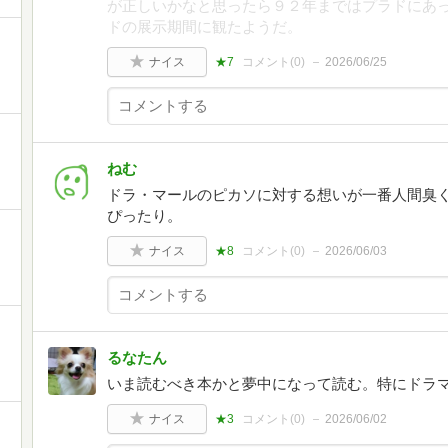
が正しいかなと思ったら９２年まではプラドにあ
ドの展示期間に観たようだ。
ナイス
★7
コメント(
0
)
2026/06/25
ねむ
ドラ・マールのピカソに対する想いが一番人間臭
ぴったり。
ナイス
★8
コメント(
0
)
2026/06/03
るなたん
いま読むべき本かと夢中になって読む。特にドラ
ナイス
★3
コメント(
0
)
2026/06/02