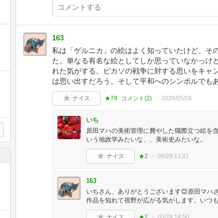
163
私は「ゲルニカ」の絵はよく知っていたけど、そ
た。単なる有名な絵としてしか思っていなかっけ
れた気がする。ピカソの戦争に対する思いをキャ
は思い出すだろう。そして平和へのシンボルでも
ナイス
★79
コメント(
2
)
2026/05/28
いち
原田マハの美術管理に費やした職際立つ絵を
いう地政学みたいな、、美術史みたいな。
ナイス
★2
05/29 11:21
163
いちさん、ありがとうございます😊原田マハ
作品を知れて視野が広がる気がします。いつ
ナイス
★2
05/29 14:50