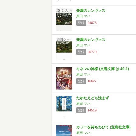
楽園のカンヴァス
原田 マハ
登録
24073
楽園のカンヴァス
原田 マハ
登録
20779
キネマの神様 (文春文庫 は 40-1)
原田 マハ
登録
16627
たゆたえども沈まず
原田 マハ
登録
14519
カフーを待ちわびて (宝島社文庫)
原田 マハ