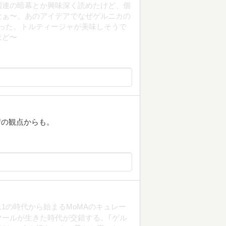
国連の暗幕とか興味深く読めたけど、個
なぁ〜。あのアイデアでなぜゲルニカの
った。トルティージャが美味しそうで
ほど〜
術の観点からも。
11の時代から始まるMoMAのキュレー
ールが生きた時代が交錯する。｢ゲル