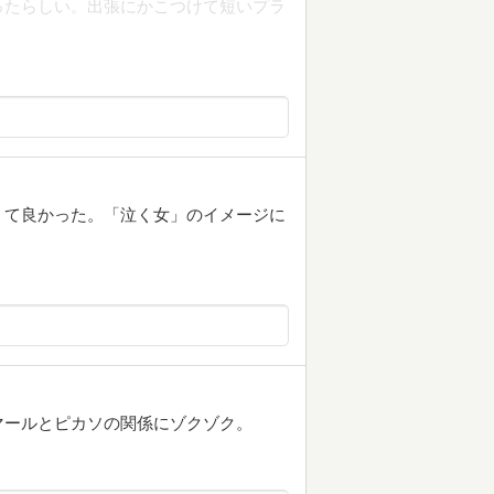
ったらしい。出張にかこつけて短いプラ
くて良かった。「泣く女」のイメージに
マールとピカソの関係にゾクゾク。