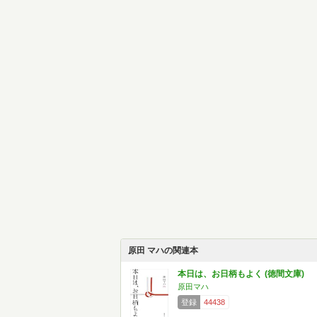
原田 マハの関連本
本日は、お日柄もよく (徳間文庫)
原田マハ
登録
44438