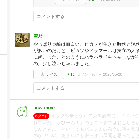
雪乃
やっぱり長編は面白い。ピカソが生きた時代と現
が多いのだけど、ピカソやドラマールは実在の人
に起こったことのようにハラハラドキドキしなが
の。少し泣いちゃいました。
ナイス
★11
コメント(
0
)
2026/05/26
nowonme
イラク戦争とゲルニカを題材に、「イラ
ネタバレ
れていた！がびーん！」のところまではおもしろ
なんとも…。といってもバスク人の独立の話も興
のか？いや、あまりにも安っぽい展開と思ってし