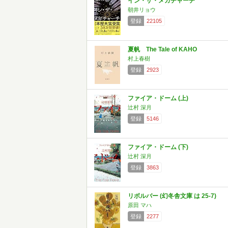
イン・ザ・メガチャーチ
朝井リョウ
登録
22105
夏帆 The Tale of KAHO
村上春樹
登録
2923
ファイア・ドーム (上)
辻村 深月
登録
5146
ファイア・ドーム (下)
辻村 深月
登録
3863
リボルバー (幻冬舎文庫 は 25-7)
原田 マハ
登録
2277