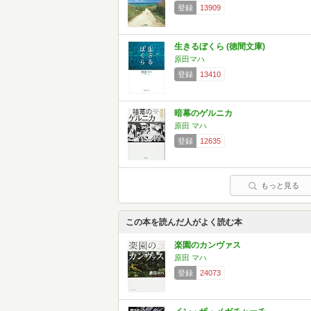
登録
13909
生きるぼくら (徳間文庫)
原田マハ
登録
13410
暗幕のゲルニカ
原田 マハ
登録
12635
もっと見る
この本を読んだ人がよく読む本
楽園のカンヴァス
原田 マハ
登録
24073