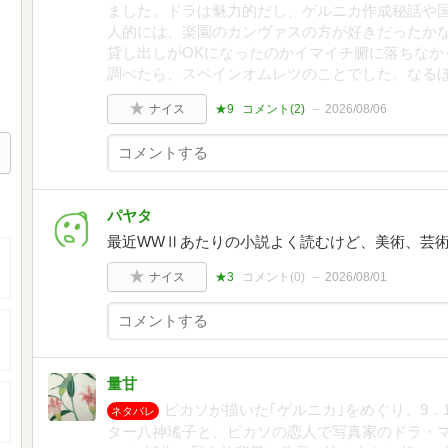
ました。ドラは魅力的だし、ゲルニカ作成秘話や
人的には、楽園のカンヴァスの方が好きだったか
貸し出しがOKになったのかイマイチ腑に落ちなか
調べたら、スペインオムレツのことでした。なる
ナイス
★9
コメント(
2
)
2026/08/06
パヤタ
最近WWⅡあたりの小説よく読むけど、美術、芸
ナイス
★3
コメント(
0
)
2026/08/01
量甘
ピカソが描いた｢ゲルニカ｣をめぐり、9．
ネタバレ
ター八神瑤子と、ピカソの恋人で写真家のドラ・マ