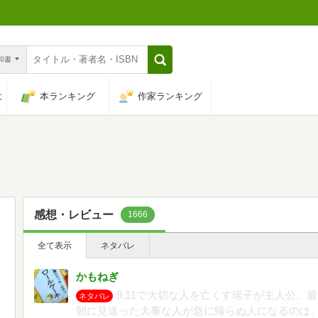
n和書
は
本ランキング
作家ランキング
感想・レビュー
1666
全て表示
ネタバレ
かもねぎ
9.11で大切な人を亡くす瑶子が主人公。
ネタバレ
朝に見送った大事な人が急に帰らぬ人になるのは