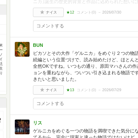
ニカ｣誕生の歴史的背景と作品に込められた想いに
ナイス
★12
コメント(
0
)
2026/07/30
BUN
米
ー
ピカソとその大作「ゲルニカ」をめぐり２つの物
ソ
イ
続編という位置づけで、読み始めたけど、ほとん
託
全然OKですね。いつもの通り、原田マハさんの作
生
ョンを重ねながら、ついつい引き込まれる物語で
り
きたいと思いました。
ナイス
★13
コメント(
0
)
2026/07/29
リス
ゲルニカをめぐる一つの物語を満喫できた気分にな
てるから、完全に現実と違った物語ではないけど