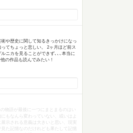
芸術や歴史に関して知るきっかけになっ
ってちょっと悲しい。 2ヶ月ほど前ス
ルニカを見ることができず､､､本当に
で他の作品も読んでみたい！
つの物語が最後に一つにまとまるのはい
肉にもなんら変わっていない、或いはよ
に展示される意義は大きいと思い、現実
で見た記憶なのだけれども果たして記憶