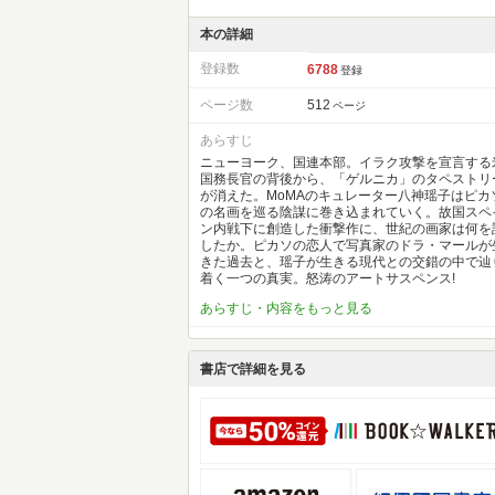
本の詳細
登録数
6788
登録
ページ数
512
ページ
あらすじ
ニューヨーク、国連本部。イラク攻撃を宣言する
国務長官の背後から、「ゲルニカ」のタペストリ
が消えた。MoMAのキュレーター八神瑶子はピカ
の名画を巡る陰謀に巻き込まれていく。故国スペ
ン内戦下に創造した衝撃作に、世紀の画家は何を
したか。ピカソの恋人で写真家のドラ・マールが
きた過去と、瑶子が生きる現代との交錯の中で辿
着く一つの真実。怒涛のアートサスペンス!
あらすじ・内容をもっと見る
書店で詳細を見る