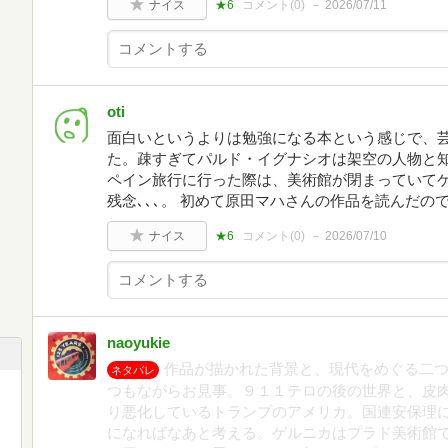
ナイス
★6
コメント(
0
)
2026/07/11
oti
面白いというよりは勉強になる本という感じで、
た。疎すぎてパルド・イグナシオは架空の人物と知
ペイン旅行に行った際は、美術館が閉まっていてゲ
残念､､､。 初めて原田マハさんの作品を読んだの
ナイス
★6
コメント(
0
)
2026/07/10
naoyukie
作品が描かれた背景と、現代をめぐる二
ネタバレ
つもながらお見事。９１１テロの後の世界と、皮
り悪化しているトランプのアメリカ。国連安保理
になればなあと考える。ゲルニカはプラド美術館