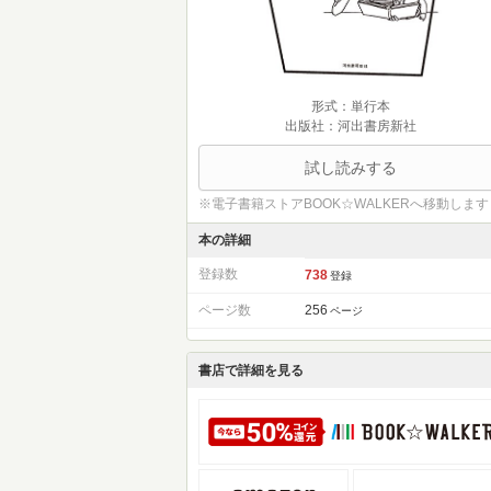
形式：単行本
出版社：河出書房新社
試し読みする
※電子書籍ストアBOOK☆WALKERへ移動します
本の詳細
登録数
738
登録
ページ数
256
ページ
書店で詳細を見る