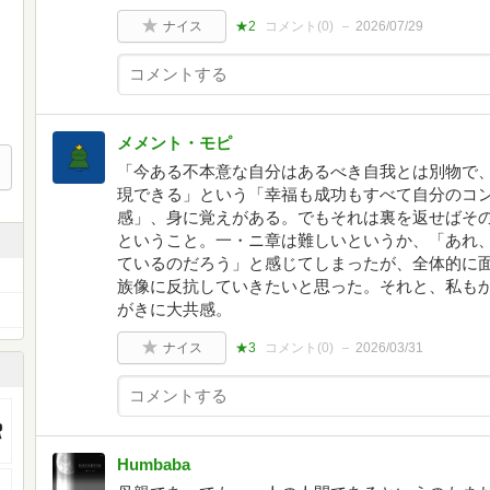
ナイス
★2
コメント(
0
)
2026/07/29
メメント・モピ
「今ある不本意な自分はあるべき自我とは別物で
現できる」という「幸福も成功もすべて自分のコ
感」、身に覚えがある。でもそれは裏を返せばそ
ということ。一・ニ章は難しいというか、「あれ
ているのだろう」と感じてしまったが、全体的に
族像に反抗していきたいと思った。それと、私も
がきに大共感。
ナイス
★3
コメント(
0
)
2026/03/31
Humbaba