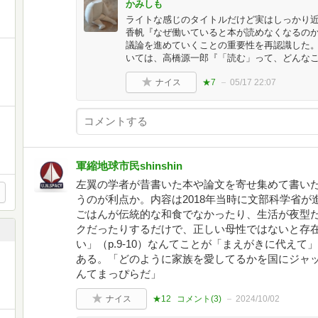
かみしも
ライトな感じのタイトルだけど実はしっかり
香帆『なぜ働いていると本が読めなくなるの
議論を進めていくことの重要性を再認識した
いては、高橋源一郎『「読む」って、どんな
ナイス
★7
05/17 22:07
軍縮地球市民shinshin
左翼の学者が昔書いた本や論文を寄せ集めて書い
うのが利点か。内容は2018年当時に文部科学省
ごはんが伝統的な和食でなかったり、生活が夜型
クだったりするだけで、正しい母性ではないと存
い」（p.9-10）なんてことが「まえがきに代え
ある。「どのように家族を愛してるかを国にジャ
んてまっぴらだ」
ナイス
★12
コメント(
3
)
2024/10/02