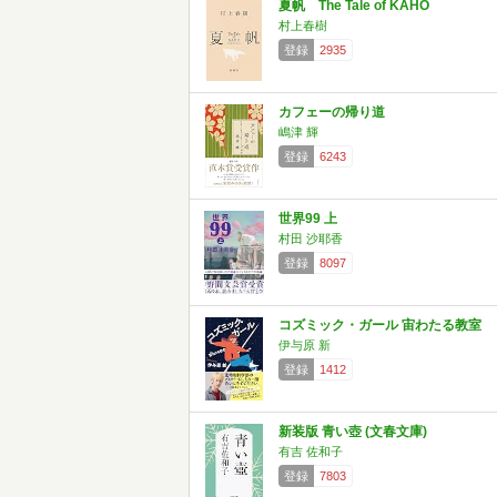
夏帆 The Tale of KAHO
村上春樹
登録
2935
カフェーの帰り道
嶋津 輝
登録
6243
世界99 上
村田 沙耶香
登録
8097
コズミック・ガール 宙わたる教室
伊与原 新
登録
1412
新装版 青い壺 (文春文庫)
有吉 佐和子
登録
7803