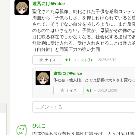
遠宮にけ❤️nilce
聖化された母親像、純化された子供を感動コンテン
周囲から「子供らしさ」を押し付けられていると
されて、そうでない自分を恥じるように、また反
のものではいさせない。子供が、母親がその像の
目に映る存在でしかなくなる。社会化する過程で
無批判に受け入れる、受け入れさせることは暴力的
（自分軸）と同調圧力の強い共同
ナイス
★1
コメント(
1
)
2025/06/10
遠宮にけ❤️nilce
体社会（他人軸）とでは影響の大きさも変わ
ナイス
★1
06/10 16:09
ひよこ
P203”理不尽な苦役を集団に課せば、人々はやり