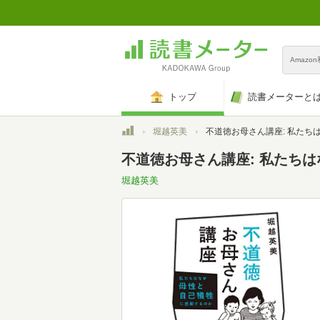
Amazo
トップ
読書メーターと
トップ
堀越英美
不道徳お母さん講座: 私たちはなぜ母性と自己犠牲に感
不道徳お母さん講座: 私たち
堀越英美