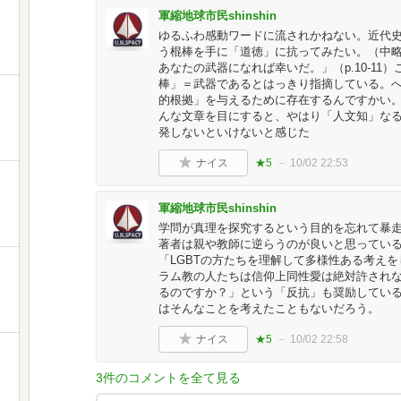
軍縮地球市民shinshin
ゆるふわ感動ワードに流されかねない。近代
う棍棒を手に「道徳」に抗ってみたい。（中
あなたの武器になれば幸いだ。」（p.10-1
棒」＝武器であるとはっきり指摘している。
的根拠」を与えるために存在するんですかい
んな文章を目にすると、やはり「人文知」な
発しないといけないと感じた
ナイス
★5
10/02 22:53
軍縮地球市民shinshin
学問が真理を探究するという目的を忘れて暴
著者は親や教師に逆らうのが良いと思ってい
「LGBTの方たちを理解して多様性ある考え
ラム教の人たちは信仰上同性愛は絶対許され
るのですか？」という「反抗」も奨励してい
はそんなことを考えたこともないだろう。
ナイス
★5
10/02 22:58
3件のコメントを全て見る