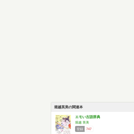
堀越英美の関連本
エモい古語辞典
堀越 英美
登録
747