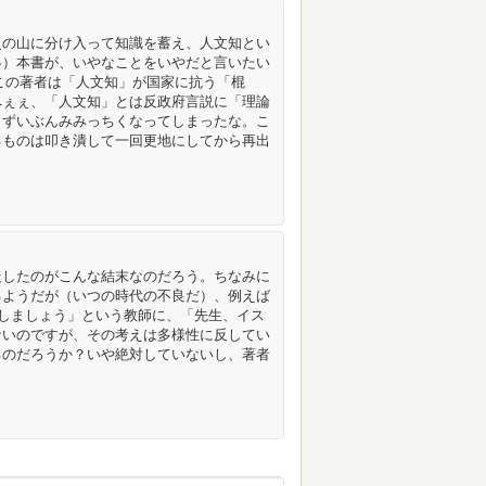
史の山に分け入って知識を蓄え、人文知とい
略）本書が、いやなことをいやだと言いたい
1）この著者は「人文知」が国家に抗う「棍
へぇぇ、「人文知」とは反政府言説に「理論
。ずいぶんみみっちくなってしまったな。こ
るものは叩き潰して一回更地にしてから再出
走したのがこんな結末なのだろう。ちなみに
るようだが（いつの時代の不良だ）、例えば
をしましょう」という教師に、「先生、イス
ないのですが、その考えは多様性に反してい
るのだろうか？いや絶対していないし、著者