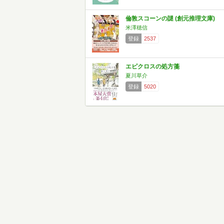
倫敦スコーンの謎 (創元推理文庫)
米澤穂信
登録
2537
エピクロスの処方箋
夏川草介
登録
5020