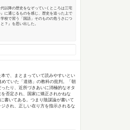
近代以降の歴史をなぞっていくところは三宅
か』に通じるものを感じ、歴史を追った上で
。学校で習う「国語」そのものの危うさにつ
こと？』を思い出した。
た本で、まとまっていて読みやすいとい
が進めていた「道徳」の教科の批判。「朝
だったり、近所づきあいに消極的なオタ
在を否定され、国家に矯正されかねな
て」に書いてある。つまり陰謀論が書いて
ッジされ、正しい在り方を指示されるな