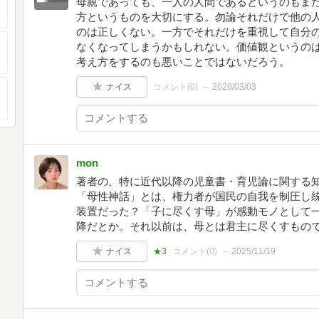
母親であっても、一人の人間であるというのもま
方というものを大切にする。勿論それだけで他の
のは正しくない。一方でそれだけを重視して自分
なくなってしまうかもしれない。価値観というの
考え方をするのも悪いことではないだろう。
ナイス
コメント(
0
)
2026/03/03
mon
著者の、特に近代以降の児童書・育児論に関する
「母性神話」とは、権力者が国民の自我を制圧し
装置だった？「子に尽くす母」が感動モノとして
降だとか。それ以前は、母とは君主に尽くすもの
ナイス
★3
コメント(
0
)
2025/11/19