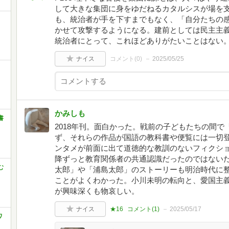
して大きな集団に身をゆだねるカタルシスが場を
も、統治者が手を下すまでもなく、「自分たちの
かせて攻撃するようになる。建前としては民主主
統治者にとって、これほどありがたいことはない。
ナイス
コメント(
0
)
2025/05/25
かみしも
書
2018年刊。面白かった。戦前の子どもたちの間
ず、それらの作品が国語の教科書や便覧には一切
ンタメが前面に出て道徳的な教訓のないフィクシ
降ずっと教育関係者の共通認識だったのではない
む
太郎」や「浦島太郎」のストーリーも明治時代に整
ことがよくわかった。小川未明の転向と、愛国主
が興味深くも物哀しい。
ナイス
★16
コメント(
1
)
2025/05/17
ワ