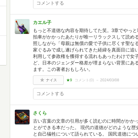
カエル子
もっと不道徳な内容を期待してた笑。3章でやっと
拍車がかかったあたりが唯一リラックスして読め
照しながら「母親は無償の愛で子供に尽くす聖な
家ぐるみで成し遂げられてきた経緯を真面目に追
利用して参政権を獲得する流れもあったわけで女
ど、日本のジェンダー格差が埋まらない背景にあ
ます。この著者おもしろい。
ナイス
★9
コメント(
0
)
2024/03/08
さくら
古い言葉の文章の引用が多く読むのに時間がかか
とができる本だった。 現代の道徳がどのような歴
と自己犠牲について語られている。 国民道徳につ