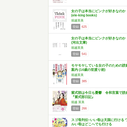
女の子は本当にピンクが好きなのか
(ele-king books)
堀越英美
登録
625
女の子は本当にピンクが好きなのか
(河出文庫)
堀越英美
登録
541
モヤモヤしている女の子のための読
案内 (14歳の世渡り術)
堀越英美
登録
385
紫式部は今日も憂鬱 令和言葉で読
『紫式部日記』
堀越 英美
登録
266
スゴ母列伝~いい母は天国に行ける 
ルい母はどこへでも行ける