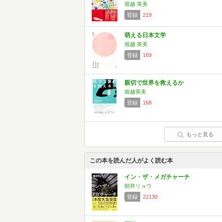
堀越 英美
登録
219
萌える日本文学
堀越 英美
登録
169
親切で世界を救えるか
堀越英美
登録
168
もっと見る
この本を読んだ人がよく読む本
イン・ザ・メガチャーチ
朝井リョウ
登録
22130