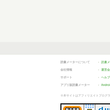
読書メーターについて
読書メ
会社情報
運営会
サポート
ヘルプ
アプリ版読書メーター
Andr
※本サイトはアフィリエイトプログ