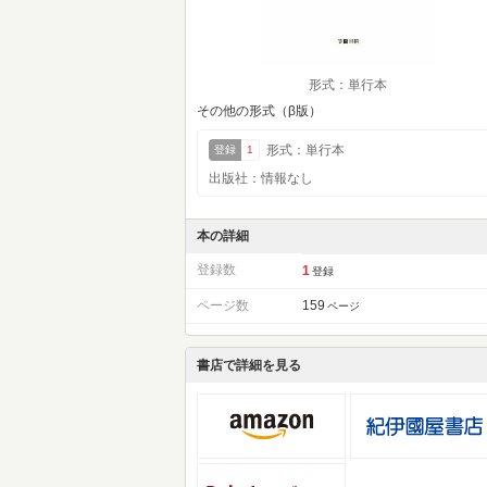
形式：単行本
その他の形式（β版）
形式：単行本
登録
1
出版社：情報なし
本の詳細
登録数
1
登録
ページ数
159
ページ
書店で詳細を見る