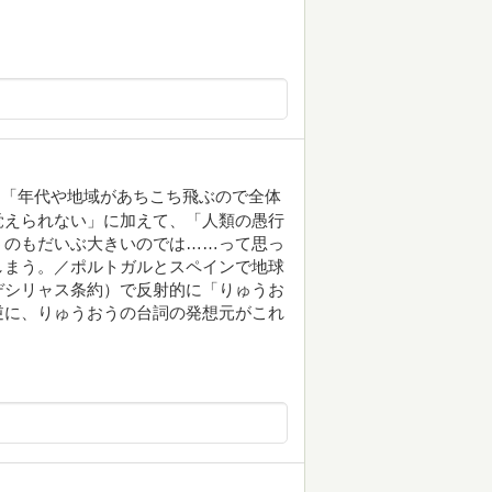
、「年代や地域があちこち飛ぶので全体
覚えられない」に加えて、「人類の愚行
うのもだいぶ大きいのでは……って思っ
しまう。／ポルトガルとスペインで地球
デシリャス条約）で反射的に「りゅうお
逆に、りゅうおうの台詞の発想元がこれ