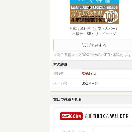
形式：単行本（ソフトカバー）
出版社：SBクリエイティブ
試し読みする
※電子書籍ストアBOOK☆WALKERへ移動します
本の詳細
登録数
5264
登録
ページ数
352
ページ
書店で詳細を見る