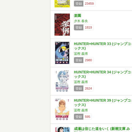
登録
23459
楽園
夕木 春央
登録
1819
HUNTER×HUNTER 33 (ジャンプコ
ックス)
冨樫 義博
登録
2980
HUNTER×HUNTER 34 (ジャンプコ
ックス)
冨樫 義博
登録
2624
HUNTER×HUNTER 39 (ジャンプコ
ックス)
冨樫 義博
登録
595
成瀬は信じた道をいく (新潮文庫 み