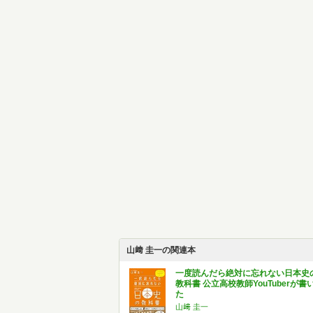
山﨑 圭一の関連本
一度読んだら絶対に忘れない日本史
教科書 公立高校教師YouTuberが書
た
山﨑 圭一