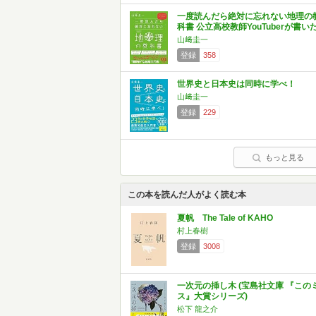
一度読んだら絶対に忘れない地理の
科書 公立高校教師YouTuberが書い
山﨑圭一
登録
358
世界史と日本史は同時に学べ！
山﨑圭一
登録
229
もっと見る
この本を読んだ人がよく読む本
夏帆 The Tale of KAHO
村上春樹
登録
3008
一次元の挿し木 (宝島社文庫 『この
ス』大賞シリーズ)
松下 龍之介