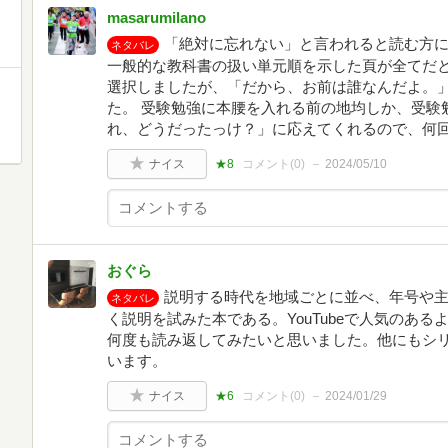
masarumilano
「絶対に忘れない」と言われると読む方に
ネタバレ
一般的な教科書の扱い単元順を示した頁が全てだと
選択しましたが、「だから、お前は誰なんだよ。
た。 受験勉強に本腰を入れる前の地均しか、受験
れ、どうだったっけ？」に応えてくれるので、何
ナイス
★8
コメント(
0
)
2024/05/10
おぐら
説明する時代を地域ごとに並べ、年号や
ネタバレ
く説明を試みた本である。YouTubeで人気のあ
何度も読み返してみたいと思いました。他にもシ
います。
ナイス
★6
コメント(
0
)
2024/01/29