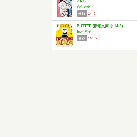
73-2)
宮島未奈
登録
1448
BUTTER (新潮文庫 ゆ 14-3)
柚木 麻子
登録
15402