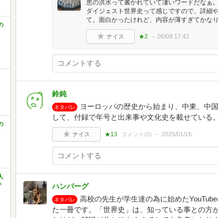
恵の洪水って書かれていて凄いワードだなぁ
ダイジェスト世界史って感じですので、詳細
て。面白かったけれど、内容が薄すぎてかな
の
ナイス
★2
06/08 17:42
鈴純
ヨーロッパの歴史から始まり、中東、中
ネタバレ
して、付録で年号と出来事や文化史を載せている
の
ナイス
★13
コメント(
0
)
2025/01/16
人
い
ハンバーグ
高校の先生が学生達の為に始めたYouTu
ネタバレ
た一冊です。「世界史」は、知っている事との方