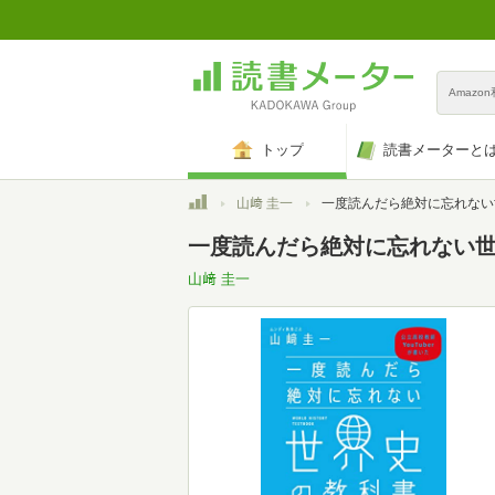
Amazo
トップ
読書メーターと
トップ
山﨑 圭一
一度読んだら絶対に忘れない世界史の教科書 公立高校教師YouT
一度読んだら絶対に忘れない世界
山﨑 圭一