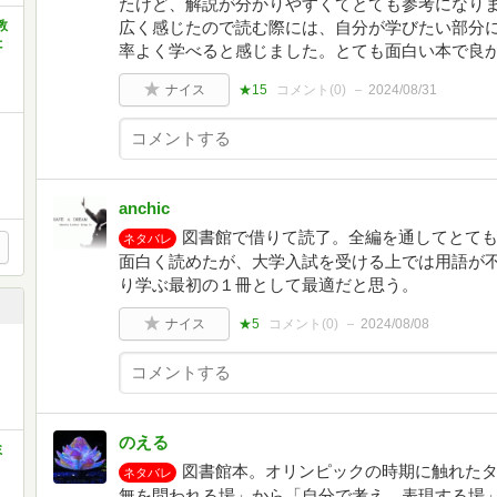
たけど、解説が分かりやすくてとても参考になり
教
広く感じたので読む際には、自分が学びたい部分
た
率よく学べると感じました。とても面白い本で良
ナイス
★15
コメント(
0
)
2024/08/31
anchic
図書館で借りて読了。全編を通してとて
ネタバレ
面白く読めたが、大学入試を受ける上では用語が
り学ぶ最初の１冊として最適だと思う。
ナイス
★5
コメント(
0
)
2024/08/08
のえる
ミ
図書館本。オリンピックの時期に触れたタ
ネタバレ
無を問われる場」から「自分で考え、表現する場