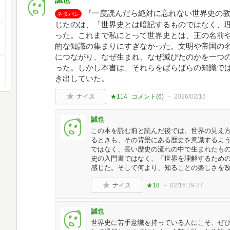
『一度読んだら絶対に忘れない世界史の
ネタバレ
じたのは、「世界史とは暗記するものではなく、
った。これまで私にとって世界史とは、王の名前
的な知識の集まりにすぎなかった。文明や帝国の
につながり、なぜ生まれ、なぜ滅びたのかを一つ
った。しかし本書は、それらをばらばらの知識で
き出していた。
ナイス
★114
コメント(
6
)
2026/02/16
誠也
この本を読む前と読んだ後では、世界の見え
るときも、その背景にある歴史を意識するよ
ではなく、長い歴史の流れの中で生まれたも
史の入門書ではなく、「世界を理解するため
感じた。そして何より、知ることの楽しさを
ナイス
★18
02/16 19:27
誠也
世界史に苦手意識を持っている人にこそ、ぜ