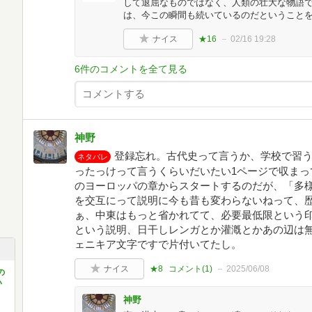
して退屈なものではなく、人類の壮大な物語
は、今この瞬間も続いているのだということ
ナイス
★16
02/16 19:28
6件のコメントを全て見る
神野
登録忘れ。古代史って言うか、学校で習
ネタバレ
ったっけって言うくらいだいたい1ページで収まっ
のヨーロッパの章からスタートするのだが、「多
を交互にって説明に今も昔も変わらないねって、
ぁ、中東はもっと省かれてて、必要最低限という
という説明、日干しレンガとか灌漑とかあの辺は
ェニキア文字ですで片付いてたし。
ナイス
★8
コメント(
1
)
2025/06/08
の
い
神野