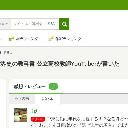
n和書
は
本ランキング
作家ランキング
uberが書いた
史の教科書 公立高校教師YouTuberが書いた
感想・レビュー
35
全て表示
ネタバレ
山ﾒ
中東に軸に年代を把握する！？なるほど
ネタバレ
が。おぉ！先日再放送の『逃げ上手の若君』で出