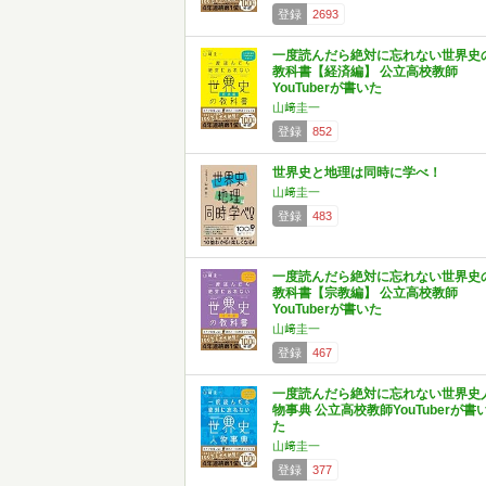
登録
2693
一度読んだら絶対に忘れない世界史
教科書【経済編】 公立高校教師
YouTuberが書いた
山﨑圭一
登録
852
世界史と地理は同時に学べ！
山﨑圭一
登録
483
一度読んだら絶対に忘れない世界史
教科書【宗教編】 公立高校教師
YouTuberが書いた
山﨑圭一
登録
467
一度読んだら絶対に忘れない世界史
物事典 公立高校教師YouTuberが書
た
山﨑圭一
登録
377