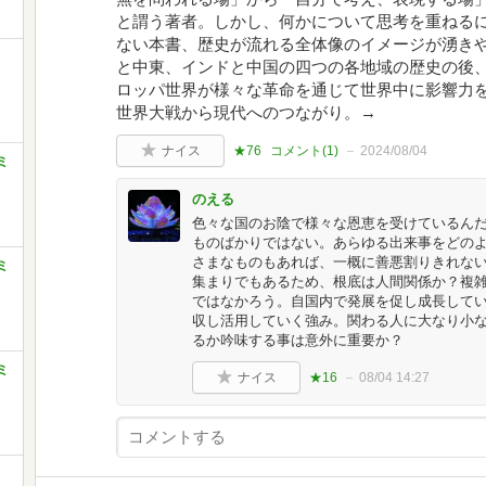
と謂う著者。しかし、何かについて思考を重ねる
ない本書、歴史が流れる全体像のイメージが湧き
と中東、インドと中国の四つの各地域の歴史の後
ロッパ世界が様々な革命を通じて世界中に影響力
世界大戦から現代へのつながり。→
ナイス
★76
コメント(
1
)
2024/08/04
ミ
のえる
色々な国のお陰で様々な恩恵を受けているん
ものばかりではない。あらゆる出来事をどの
さまなものもあれば、一概に善悪割りきれな
ミ
集まりでもあるため、根底は人間関係か？複
ではなかろう。自国内で発展を促し成長して
収し活用していく強み。関わる人に大なり小
るか吟味する事は意外に重要か？
ミ
ナイス
★16
08/04 14:27