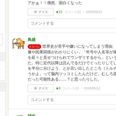
アかぁ！！俄然、面白くなった
ナイス
★15
コメント(
0
)
2026/06/13
鳥越
世界史が苦手や嫌いになってしまう理由
ネタバレ
像や因果関係がわかりにくい」「年号や人名等が
を延々と見せつけられてウンザリするから」とい
た。特に近代以降は読んでるだけでぐったりして
を半分に分けよう、とか言い出したところ（トル
うかよ」って脳内ツッコミしたんだけど、むしろ
だった可能性ある……？と思ったりした。
ナイス
★6
コメント(
0
)
2026/05/12
誠也