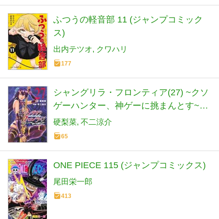
ふつうの軽音部 11 (ジャンプコミック
ス)
出内テツオ
クワハリ
177
シャングリラ・フロンティア(27) ~クソ
ゲーハンター、神ゲーに挑まんとす~
(KCデラックス)
硬梨菜
不二涼介
65
ONE PIECE 115 (ジャンプコミックス)
尾田栄一郎
413