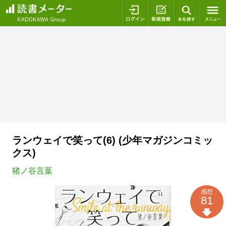
ログイン
新規登録
本を探
ランウェイで笑って(6) (少年マガジンコミッ
クス)
猪ノ谷言葉
感想
81