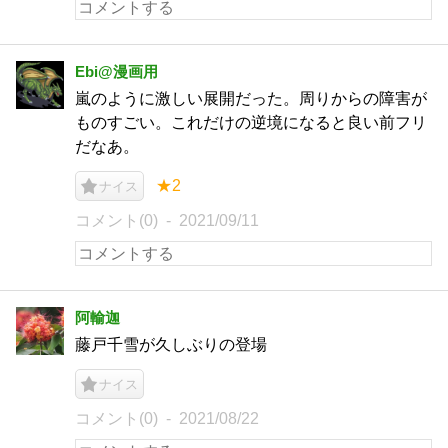
Ebi@漫画用
嵐のように激しい展開だった。周りからの障害が
ものすごい。これだけの逆境になると良い前フリ
だなあ。
★2
ナイス
コメント(0)
2021/09/11
阿輸迦
藤戸千雪が久しぶりの登場
ナイス
コメント(0)
2021/08/22