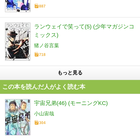
887
ランウェイで笑って(5) (少年マガジンコ
ミックス)
猪ノ谷言葉
718
もっと見る
この本を読んだ人がよく読む本
宇宙兄弟(46) (モーニングKC)
小山宙哉
304