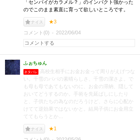
「センパイがカラメル？」のインパクト強かった
のでこのまま素直に育って欲しいところです。
★3
ナイス
コメント(0)
2022/06/04
ふぉちゅん
高校生相手にお金お金って周りがえげつな
ネタバレ
い。千雪のパパの素晴らしさ、千雪の潔さよ。で
も母も母であてもないのに、お金の滞納、隠して
おいてどうするのか。手術を先延ばしにしたり
と、子供たちの為なのだろうけど、さらに心配か
けてて逆効果ではないかと。結局子供にお金用立
ててもらうとか…
★1
ナイス
コメント(0)
2022/05/26