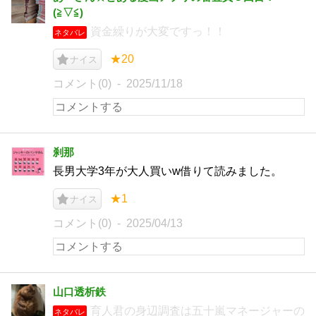
(⁠≧⁠▽⁠≦⁠)
資金繰りが大変ですっ！！
ネタバレ
★20
ナイス
コメント(0)
2025/11/18
刹那
長男大学3年が大人買いw借りて読みました。
★1
ナイス
コメント(0)
2025/04/13
山口透析鉄
育人君の身辺調査は五十嵐マネージャーの
ネタバレ