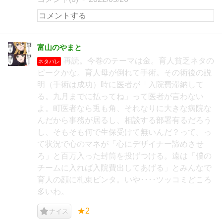
富山のやまと
再読。今巻のテーマは金。育人貧乏ネタの
ネタバレ
ピークかな。育人母が倒れて手術。その術後の説
明（手術は成功）時に医者が「入院費滞納して
る。九月までに払ってね」って医者が言わない
よ。町医者なら兎も角、それなりに大きな病院な
んだから事務が居るし、相談する部署有るだろう
し、そもそも何で生保受けて無いんだ？って。っ
て状況で心のマネが「心にデザイナー諦めさせ
ろ」と百万入った封筒を投げつける。遠は「僕の
チームに入れば入院費出してあげる」とみんなで
育人の顔に札束ビンタ。いや････ツッコミどころ
多いわ。
★2
ナイス