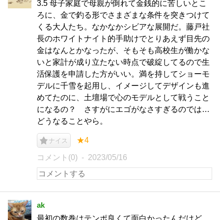
3.5 母子家庭で母親が倒れて金銭的に苦しいとこ
ろに、金で釣る形でさまざまな条件を突きつけて
くる大人たち。なかなかシビアな展開だ。藤戸社
長のホワイトナイト的手助けでとりあえず目先の
金はなんとかなったが、そもそも高校生が働かな
いと家計が成り立たない時点で破綻してるので生
活保護を申請した方がいい。満を持してショーモ
デルに千雪を起用し、イメージしてデザインも進
めてたのに、土壇場で心のモデルとして戦うこと
になるの？ さすがにエゴがなさすぎるのでは…
どうなることやら。
★4
ナイス
コメント(0)
2023/05/16
ak
最初の数巻はテンポ良くて面白かったんだけど、