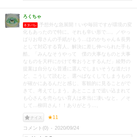
ろくちゃ
予想外な急展開！いや毎回ですが環境の変
ネタバレ
化もあったので特に。それも辛い形で…。／やっ
ぱりお母さんの手紙がもう…ほのかちゃん＆長男
として対応する育人。解決に差し伸べられた手も
酷。「みんなそうやって 僕の大事なものと大事
なものを天秤にかけて奪おうとするんだ」綾野の
提案は自分なら普通に選んでしまいそうな道だけ
ど、こうして読むと、選べばなくしてしまうもの
が確かにあるんだと感じ、客観的に見ることがで
きて、考えてしまう。あとここまで追い込まれて
も心さんを売らない育人は本当に凄いなと。／そ
して…柳田さん！！ありがとう…。
★11
ナイス
コメント(0)
2020/09/24