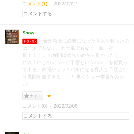
コメント(1)
2022/02/27
Snow
お金が急激に必要になった育人を救ったの
ネタバレ
は、遠でもなく、五十嵐でもなく、藤戸社
長！！！ この展開はめちゃめちゃ良かったし、こ
れ以上に心のショーに千雪というハンデを背負っ
て出る。仲間からライバルになる育人と千雪とい
う展開が熱すぎる！！！ 早くショー本番がみた
い!!
★1
ナイス
コメント(0)
2022/02/06