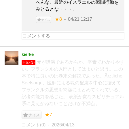
へんな、最近のイスラエルの戦闘行動を
みとるとな・・・。
★8
04/21 12:17
ナイス
kierke
元が講演であるからか、平素でわかりやす
ネタバレ
い。フランクルの入門としてはよいと思う。この
本で特に良いのは巻末の解説であった。Ärztliche
Seelsorge、医師による魂の配慮を中心に据えて
フランクルの思想を簡潔にまとめてくれている。
訳者の能力を感じた。 表紙が変なスピリチュアル
系に見えかねないことだけが不満点。
★7
ナイス
コメント(0)
2026/04/13