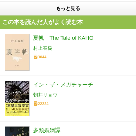
もっと見る
この本を読んだ人がよく読む本
夏帆 The Tale of KAHO
村上春樹
3044
イン・ザ・メガチャーチ
朝井リョウ
22224
多類婚姻譚