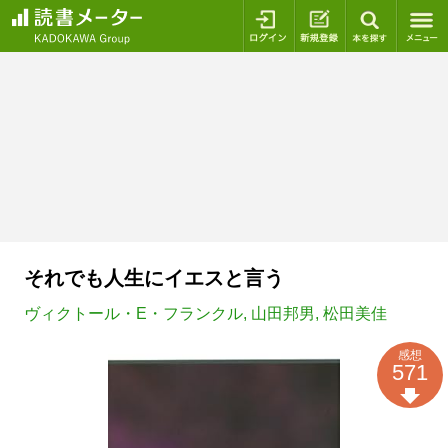
ログイン
新規登録
本を探
それでも人生にイエスと言う
ヴィクトール・E・フランクル
,
山田邦男
,
松田美佳
感想
571