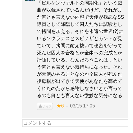
「ビルケンヴァルトの同期化」という戯
曲が収録されているんだけど、それがま
た何とも言えない内容で天使が残忍なSS
隊員として降臨して囚人たちに試験とし
て拷問を加える。それを永遠の世界(?)に
いるソクラテスとスピノザとカントが見
ていて、拷問に耐え抜いて秘密を守って
死んだ囚人を合格とか全体への完成とか
評価している。なんだろうこれは…とい
う何とも言えない気持ちになった。それ
が天使のやることなのか？囚人が死んだ
後母親が出てきて天使があなたを高めて
くれたのだから感謝しなさいとか言って
るのも何とも言えない微妙な気分になる
★6
03/15 17:05
ナイス