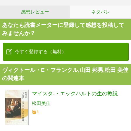
感想レビュー
ネタバレ
あなたも読書メーターに登録して感想を投稿して
みませんか？
今すぐ登録する（無料）
ヴィクトール・E・フランクル,山田 邦男,松田 美佳
の関連本
マイスタ-・エックハルトの生の教説
松田美佳
3