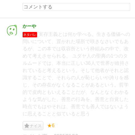
かーや
実存主義とは何か学べる。生きる価値への
ネタバレ
問いについて、置かれた場所で咲きなさいでもあ
るが、この本では収容所という枠組みの中で、改
めて考えさせられる。 ユダヤ人の聖典の1つのタ
ルムードでは、本当に正しい36人で世界が維持さ
れていると考えるという。そして他者がそれと認
識することで、それらの人が恥じらいや誇りを感
じ、その存在がなくなることがあるという。哲学
的で皮肉ともいえることだが、なんとなくわかる
ような気がした。善意の行為を、善意と自覚した
時点でもはやそれは、善意でも善人ではないよう
に思えることと似ていると思う
★6
ナイス