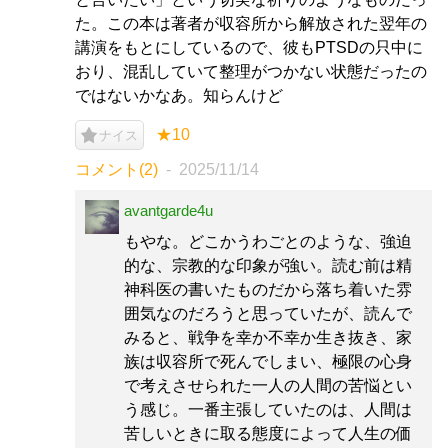
た。この本は著者が収容所から解放された翌年の
講演をもとにしているので、彼もPTSDの只中に
おり、混乱していて整理がつかない状態だったの
ではないかなあ。知らんけど
★10
ナイス
コメント(2)
2025/11/14
avantgarde4u
もやな。どこかうわごとのような、強迫
的な、宗教的な印象が強い。読む前は精
神科医の書いたものだから落ち着いた雰
囲気なのだろうと思っていたが、読んで
みると、戦争を幸か不幸か生き抜き、家
族は収容所で死んでしまい、極限の心身
で考えさせられた一人の人間の苦悩とい
う感じ。一番主張していたのは、人間は
苦しいときに取る態度によって人生の価