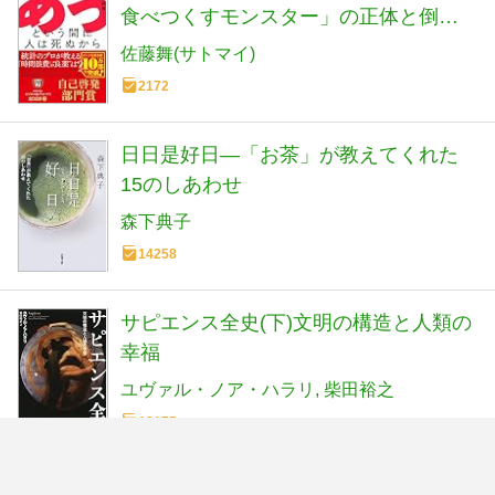
食べつくすモンスター」の正体と倒し
方
佐藤舞(サトマイ)
2172
日日是好日―「お茶」が教えてくれた
15のしあわせ
森下典子
14258
サピエンス全史(下)文明の構造と人類の
幸福
ユヴァル・ノア・ハラリ
柴田裕之
13175
それでも人生にイエスと言うをシェアする