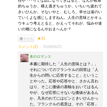
任や”･･･ってな話になってきはると、なんか教条
的ちゅうか、構え過ぎちゅうか、いちいち疲れて
きいひんか。そないやと、むしろ、幸せは遠のい
ていくよな感じしますねん。人生の意味とかキュ
ウキュウ考えとると、かえってそれが、悩みや迷
いの種になるんやおまへんか？
★31
ナイス
コメント(2)
2026/04/21
本のロマンス
本書に期待した「人生の意味とは？」。
それについてのフランケルの回答は「人
生からの問いに応答すること」というこ
とやった。応答や応答やと、さかん言わ
はり、そこに価値の基軸をおいてはるん
やが、なぜ応答にそないな価値があるん
か、凡夫のわてにはピンときいひんかっ
た。フランクルの底意は、その「応答」