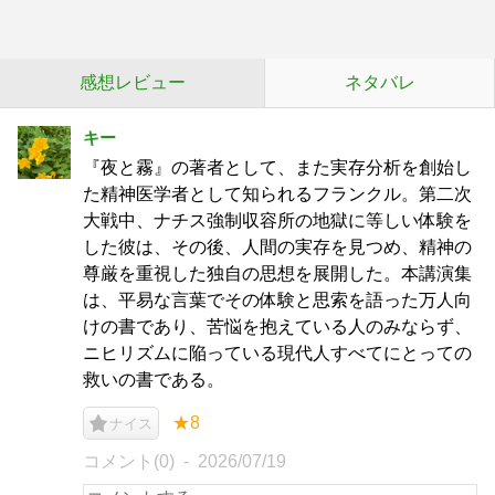
感想レビュー
ネタバレ
キー
『夜と霧』の著者として、また実存分析を創始し
た精神医学者として知られるフランクル。第二次
大戦中、ナチス強制収容所の地獄に等しい体験を
した彼は、その後、人間の実存を見つめ、精神の
尊厳を重視した独自の思想を展開した。本講演集
は、平易な言葉でその体験と思索を語った万人向
けの書であり、苦悩を抱えている人のみならず、
ニヒリズムに陥っている現代人すべてにとっての
救いの書である。
★8
ナイス
コメント(0)
2026/07/19