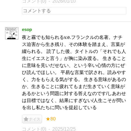
コメント(0)
2026/01/10
esop
夜と霧でも知られるv.e.フランクルの名著。ナチ
ス迫害から生き残り、その体験を踏まえ、言葉が
綴られる。 読了した後、タイトルの「それでも人
生にイエスと言う」が胸に染み渡る。 生きること
に意味を見いだせない、という辛い心情の方にぜ
ひ読んでほしい。 平易な言葉で訳され、読みやす
く、力をもらえる気がする。 生きる意味があるの
か、生きることに疲れてもまだ生きていく意味が
あるかという問題に対する答えなのです/しあわせ
は目標ではなく、結果にすぎない/人生こそが問い
を出し私たちに問いを提起している
★80
ナイス
コメント(0)
2025/12/25