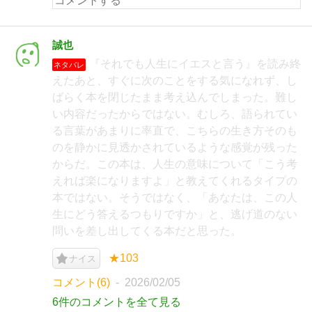
誠也
『それでも人生にイエスと言う』を読み終
ネタバレ
えたあと、すぐに次のことをする気になれず、し
ばらく本を閉じたまま考え込んでしまった。難し
い内容だったからではない。むしろ、語られてい
る言葉があまりに率直で、こちらの生き方そのも
のを静かに見透かされているような感覚が残った
からだ。この本は、人生の意味について「こう考
えれば楽になりますよ」と教えてくれるタイプの
本ではない。そうではなく、「あなたは、この人
生にどう答えるつもりですか」と、逃げ道のない
問いを差し出してくる本だと思った。
★103
ナイス
コメント(6)
2026/02/05
6件のコメントを全て見る