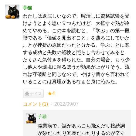
芋猫
わたしは退屈しいなので、暇潰しに資格試験を受
けようとよく思い立つんだけど、大抵すぐ熱が冷
めてやめる。この本を読むと、「学ぶ」の第一段
階である「価値を見出すこと」を蔑ろにしていた
ことが挫折の原因だったと分かる。学ぶことに関
する成功と失敗の経験と照らし合わせてみると、
たくさん気付きを得られた。自分の場合、もう少
し他人や環境に頼るほうが効果が上がりそう。流
れは守破離と同じなので、やはり昔から言われて
いることには真理があるなぁと身に沁みた。
★4
ナイス
コメント(1)
2022/09/07
芋猫
職業病で、話があちこち飛んだり接続詞
が妙だったり冗長だったりするのが辛す