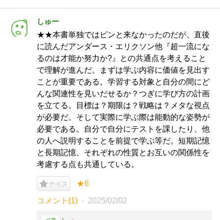
しゅー
★★本書単独ではピンと来なかったのだが、直後
に読んだアンダース・エリクソン他『超一流にな
るのは才能か努力か?』との共通点を考えること
で理解が進んだ。まずは学ぶ内容に価値を見出す
ことが重要である。学習する対象と自分の間にど
んな関連性を見いだせるか？つぎに学び方の計画
を立てる。目標は？期限は？戦略は？メタな視点
が必要だ。そして実際に学ぶ際は能動的な姿勢が
必要である。自分で自分にテストを課したり、他
の人へ説明することを前提で学ぶ等だ。短期記憶
と長期記憶、それぞれの性質とお互いの関係性を
考慮する点も共通している。
★6
ナイス
コメント(1)
2025/02/02