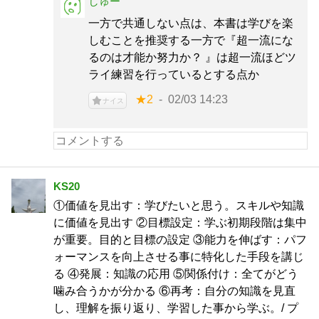
しゅー
一方で共通しない点は、本書は学びを楽
しむことを推奨する一方で『超一流にな
るのは才能か努力か？ 』は超一流ほどツ
ライ練習を行っているとする点か
★2
02/03 14:23
ナイス
KS20
①価値を見出す：学びたいと思う。スキルや知識
に価値を見出す ②目標設定：学ぶ初期段階は集中
が重要。目的と目標の設定 ③能力を伸ばす：パフ
ォーマンスを向上させる事に特化した手段を講じ
る ④発展：知識の応用 ⑤関係付け：全てがどう
噛み合うかが分かる ⑥再考：自分の知識を見直
し、理解を振り返り、学習した事から学ぶ。/ プ