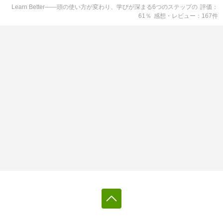
Learn Better――頭の使い方が変わり、学びが深まる6つのステップ
の
評価
61
％
感想・レビュー
167
件