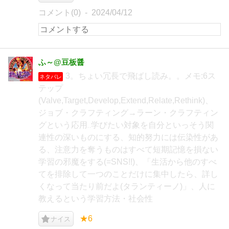
コメント(0)
2024/04/12
ふ～@豆板醤
3。ちょい冗長で飛ばし読み。。メモ:6ス
ネタバレ
テップ
(Valve,Target,Develop,Extend,Relate,Rethink)、
ジョブ・クラフティング→ラーン・クラフティン
グという応用‥学びたい対象を自分といっそう関
連性の深いものにする、知的努力には伝染性があ
る、注意力を奪うものはすべて短期記憶を損ない
学習の邪魔をする(=SNS!!)、「生活から他のすべ
てを排除して一つのことだけに集中したら、詳し
くなって当たり前だよ(タランティーノ)」、人に
教えるという学習方法・社会性
★6
ナイス