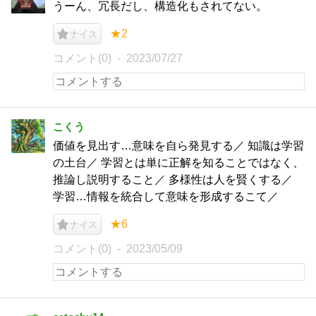
うーん、冗長だし、構造化もされてない。
★2
ナイス
コメント(0)
2023/07/27
こくう
価値を見出す…意味を自ら発見する／ 知識は学習
の土台／ 学習とは単に正解を知ることではなく、
推論し説明すること／ 多様性は人を賢くする／
学習…情報を統合して意味を形成するこて／
★6
ナイス
コメント(0)
2023/05/09