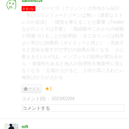
satoshu14
グロービス（クリシン）の先生から紹介
ネタバレ
・学びにコンフォートゾーンは無い（適度なスト
レスが必須） ・環境を整えることが重要（Twitter
などのノイズは不要） ・既経験やこれからの経験
と関連づけることが効率的 ・モニタリングは効率
よい学びに効果的（ダイエットと同じ） ・失敗す
ると意味を探すので学びの効果が高くなる ・人に
教えるといいのは、インプットの効率が変わるか
ら ・多様性があると他人の合理性を無条件に信じ
なくなる ・立場が上がると、上司が耳に入れたい
報告ばかりが上がる
★1
ナイス
コメント(0)
2023/02/04
mft