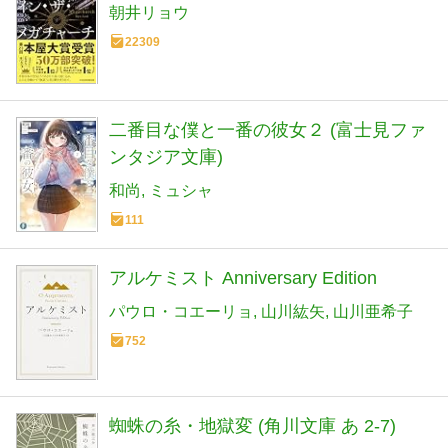
朝井リョウ
22309
二番目な僕と一番の彼女２ (富士見ファ
ンタジア文庫)
和尚
ミュシャ
111
アルケミスト Anniversary Edition
パウロ・コエーリョ
山川紘矢
山川亜希子
752
蜘蛛の糸・地獄変 (角川文庫 あ 2-7)