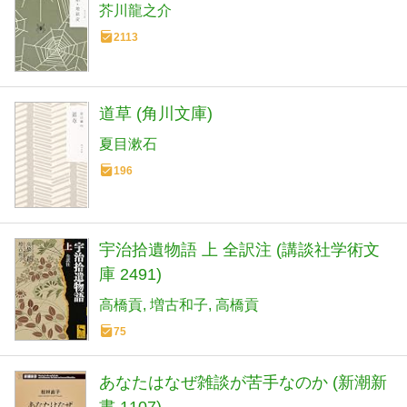
芥川龍之介
2113
道草 (角川文庫)
夏目漱石
196
宇治拾遺物語 上 全訳注 (講談社学術文
庫 2491)
高橋貢
増古和子
高橋貢
75
あなたはなぜ雑談が苦手なのか (新潮新