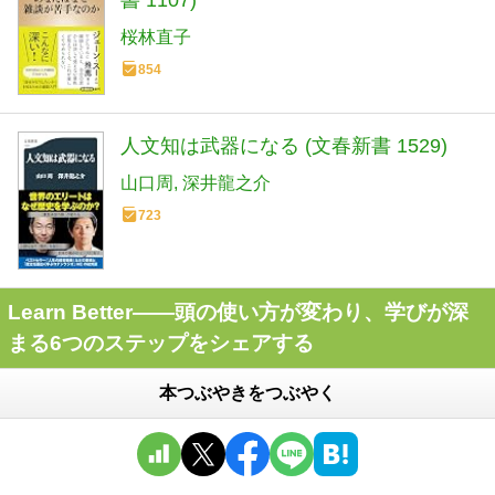
書 1107)
桜林直子
854
人文知は武器になる (文春新書 1529)
山口周
深井龍之介
723
Learn Better――頭の使い方が変わり、学びが深
まる6つのステップをシェアする
本つぶやきをつぶやく