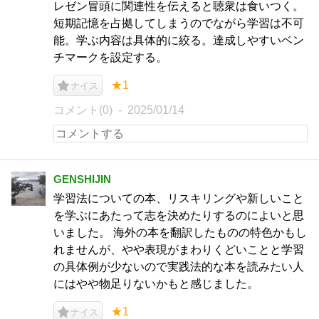
レゼン冒頭に関連性を伝えると聴衆は食いつく。
短期記憶を占拠してしまうのでながら学習は不可
能。学ぶ内容は具体的に絞る。達成しやすいベン
チマークを設定する。
★1
ナイス
コメント(0)
2025/01/14
GENSHIJIN
学習法についての本、リスキリングや新しいこと
を学ぶにあたって志を決めたりするのによいと思
いました。 海外の本を翻訳したものの特色かもし
れませんが、やや表現がまわりくどいことと学習
の具体例が少ないので実践法的な本を読みたい人
にはやや物足りないかもと感じました。
★1
ナイス