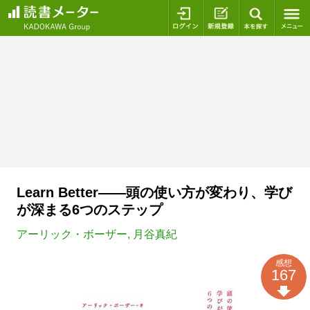
ログイン
新規登録
本を探
Learn Better――頭の使い方が変わり、学び
が深まる6つのステップ
アーリック・ボーザー
,
月谷真紀
感想
167