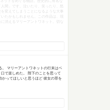
ワネットをめぐる物語。歴史的に有名な
「人間」です。泣いたり、笑ったり、怒
史を変えてしまうことになるような大事
ていたかもしれません。この作品は、現
台に消えるマリーアントワネット。切な
る。 マリーアントワネットの行末はベ
口で楽しめた。 陛下のことを思って
助かってほしいと思うほど 彼女の罪を