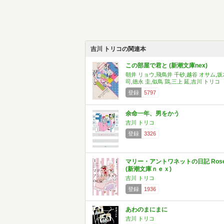
吉川 トリコの関連本
この部屋で君と (新潮文庫nex)
朝井 リョウ,飛鳥井 千砂,越谷 オサム,坂
司,徳永 圭,似鳥 鶏,三上 延,吉川 トリコ
登録
5797
余命一年、男をかう
吉川 トリコ
登録
3326
マリー・アントワネットの日記 Ros
(新潮文庫ｎｅｘ)
吉川 トリコ
登録
1936
あわのまにまに
吉川 トリコ