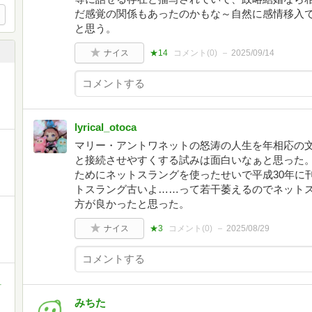
だ感覚の関係もあったのかもな～自然に感情移入
と思う。
ナイス
★14
コメント(
0
)
2025/09/14
lyrical_otoca
マリー・アントワネットの怒涛の人生を年相応の
と接続させやすくする試みは面白いなぁと思った
ためにネットスラングを使ったせいで平成30年に
トスラング古いよ……って若干萎えるのでネット
方が良かったと思った。
ナイス
★3
コメント(
0
)
2025/08/29
町
みちた