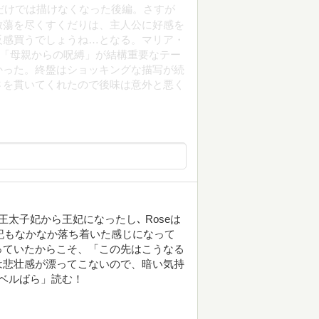
倒だけでは描けなくなった後編。さすが
放蕩を尽くすくだりは、主人公に好感を
反感買うでしょうね…となる。マリア・
は「母親からの呪縛」が結構重要なテー
かった。終盤はショッキングな描写が続
さを貫いてくれたので後味は意外と悪く
太子妃から王妃になったし､ Roseは
。日記もなかなか落ち着いた感じになって
っていたからこそ、「この先はこうなる
は悲壮感が漂ってこないので、暗い気持
ベルばら」読む！