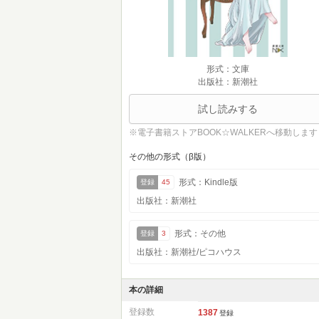
形式：文庫
出版社：新潮社
試し読みする
※電子書籍ストアBOOK☆WALKERへ移動します
その他の形式（β版）
形式：Kindle版
登録
45
出版社：新潮社
形式：その他
登録
3
出版社：新潮社/ピコハウス
本の詳細
登録数
1387
登録