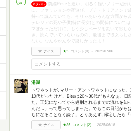
前編Roseと違い、明るく軽いノリ一辺
ネタバレ
に、ファッションや夜遊び、プチ・トリアノンで
持って読んでいても、そりゃあいろんな方面から
テレジアの死や子供(特に長女)との関係について
マぽかっただけに、もう少しページを割いて欲し
き、読んでいてつらいものの、最後まで彼女らし
ない。なんやかんやで楽しかったよ！
ナイス
★5
コメント(
0
)
2025/07/06
湯湖
トワネットが､マリー・アントワネットになった。王
10代だったけど、Bleuは20〜30代だもんなぁ
た。王妃になってから処刑されるまでの流れを知
んだ…」って思ってしまった。でもこの日記から
ちになることなく読了。とりあえず､帰宅したら「
ナイス
★85
コメント(
2
)
2025/06/18