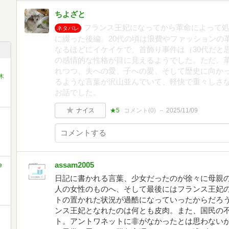
ちよざと
フランス王妃になってから革命によって
ネタバレ
に綴った後編。20代の頃は浪費やファッションの
なるほどにイケイケで、首飾り事件は（30代だと
の感情的な性格が目に見えるようでした。ただ、
れつつ、夫への愛、子への愛、そして歴史に向か
木
るような言葉が沢山並んでいて、軽快で重々しさ
お話でした。
ナイス
★5
コメント(
0
)
2025/11/09
assam2005
e
日記に書かれる言葉、少女だったのが徐々に母親
人の女性のものへ、そして最後にはフランス王妃
トの置かれた状況が過酷になっていったからだろ
ンス王妃となれたのは何とも皮肉。また、国民の
ト。アントワネットに非がなかったとは思わない