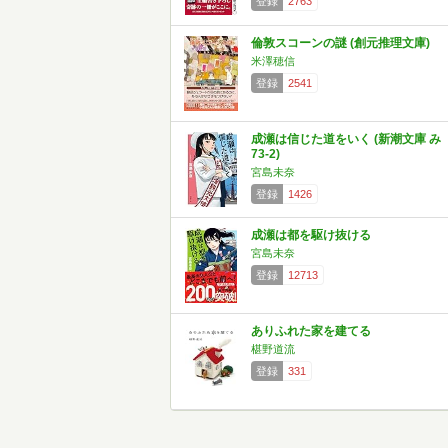
登録
2763
倫敦スコーンの謎 (創元推理文庫)
米澤穂信
登録
2541
成瀬は信じた道をいく (新潮文庫 み
73-2)
宮島未奈
登録
1426
成瀬は都を駆け抜ける
宮島未奈
登録
12713
ありふれた家を建てる
椹野道流
登録
331