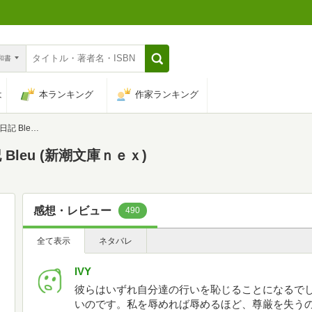
n和書
は
本ランキング
作家ランキング
潮文庫ｎｅｘ)
leu (新潮文庫ｎｅｘ)
感想・レビュー
490
全て表示
ネタバレ
IVY
彼らはいずれ自分達の行いを恥じることになるで
いのです。私を辱めれば辱めるほど、尊厳を失う