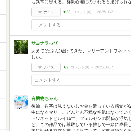
も異常に思える。群衆心理にのまれると逃げられ
ナイス
★23
コメント(
0
)
2025/10/21
サヨナラっぴ
ワ
あえて(たぶん)避けてきた、マリーアントワネッ
しい。
ナイス
★2
コメント(
0
)
2025/10/17
有機物ちゃん
後編、数字は見えないしお金を遣っている感覚が
中になるマリー。どんどん不穏な空気になってい
川
トワネットとルイ16世、フェルゼンの関係が浮気
ど、この作品では尊敬している推しで一緒に成長
等に話せる存在と描写されていて、政略結婚なら