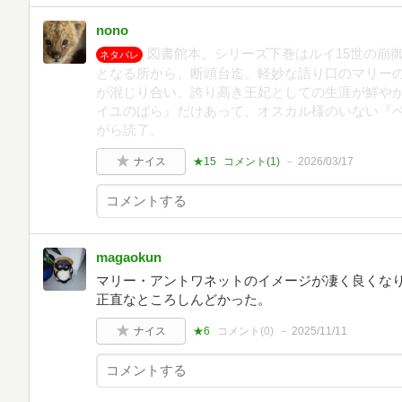
nono
図書館本。シリーズ下巻はルイ15世の崩
ネタバレ
となる所から、断頭台迄。軽妙な語り口のマリー
が混じり合い、誇り高き王妃としての生涯が鮮や
イユのばら』だけあって、オスカル様のいない『
がら読了。
ナイス
★15
コメント(
1
)
2026/03/17
magaokun
マリー・アントワネットのイメージが凄く良くなり
正直なところしんどかった。
ナイス
★6
コメント(
0
)
2025/11/11