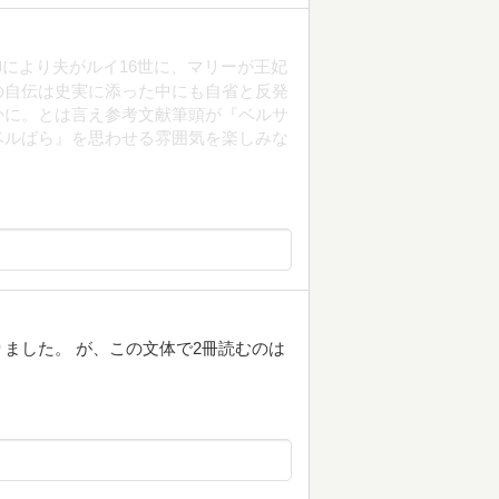
御により夫がルイ16世に、マリーが王妃
の自伝は史実に添った中にも自省と反発
かに。とは言え参考文献筆頭が『ベルサ
ベルばら』を思わせる雰囲気を楽しみな
ました。 が、この文体で2冊読むのは