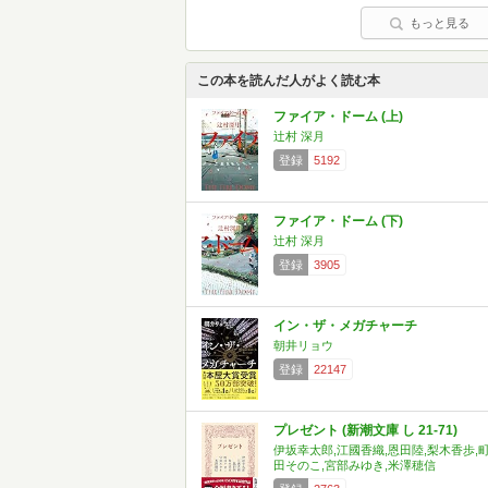
もっと見る
この本を読んだ人がよく読む本
ファイア・ドーム (上)
辻村 深月
登録
5192
ファイア・ドーム (下)
辻村 深月
登録
3905
イン・ザ・メガチャーチ
朝井リョウ
登録
22147
プレゼント (新潮文庫 し 21-71)
伊坂幸太郎,江國香織,恩田陸,梨木香歩,
田そのこ,宮部みゆき,米澤穂信