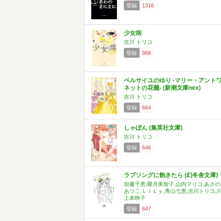
登録
1316
少女病
吉川 トリコ
登録
968
ベルサイユのゆり -マリー・アント
ネットの花籠- (新潮文庫nex)
吉川 トリコ
登録
664
しゃぼん (集英社文庫)
吉川 トリコ
登録
646
ラブソングに飽きたら (幻冬舎文庫)
加藤千恵,椰月美智子,山内マリコ,あさの
あつこ,ＬｉＬｙ,青山七恵,吉川トリコ,
上未映子
登録
647