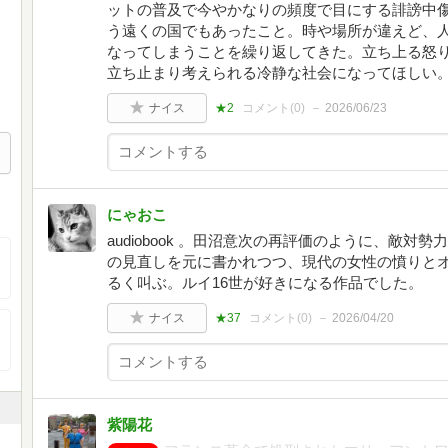
ットの普及で今やかなりの頻度で目にする誹謗中
う遠くの国でもあったこと。時や場所が違えど、
なってしまうことを繰り返してきた。立ち上る怒
立ち止まり考えられる冷静な社会になってほしい
ナイス
★2
コメント(
0
)
2026/06/23
にゃおこ
audiobook 。田沼意次の再評価のように、敵
の見直しを元に書かれつつ、現代の女性の憤りと
るく叫ぶ。ルイ16世が好きになる作品でした。
ナイス
★37
コメント(
0
)
2026/04/20
紫陽花