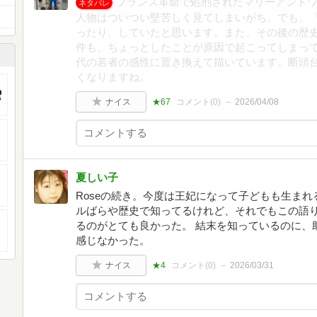
フランス革命で処刑されたマリーアント
ネタバレ
人物はついつい堅苦しく見てしまいがち。でも、
ったり、していたと思います。また、その後の歴
件も、ちょっとしたことが原因で起こってしまっ
代の若者の感性に置き換えて描いています。断頭
くなりますね。
ナイス
★67
コメント(
0
)
2026/04/08
夏しい子
Roseの続き。今度は王妃になって子どもも生まれ
ルばらや歴史で知ってるけれど、それでもこの語り
るのがとても良かった。 結末を知っているのに、
感じなかった。
ナイス
★4
コメント(
0
)
2026/03/31