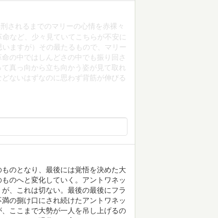
処刑されるまでのマリーの心情を赤裸々
革命など、少々見ていてこちらが不安に
思いますが）その最たるもので、マリー
革命の中ではしんどさの中でも振り回さ
って真っ向から立ち向かう姿が見て取れ
などないはずなのに思わず背筋が伸びる
のものとなり、最後には覚悟を決めた大
のものへと変化していく。アントワネッ
うが、これは切ない。最後の最後にフラ
不満の捌け口にされ続けたアントワネッ
が、ここまで大勢が一人を吊し上げるの