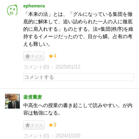
ephemera
「本来の法」とは、「グルになっている集団を徹
底的に解体して、追い詰められた一人の人に徹底
的に肩入れする」ものとする。法=集団(秩序)を維
持するイメージだったので、目から鱗。占有の考
えも難しい。
★4
ナイス
コメント(0)
2025/01/12
釜煮蕎麦
中高生への授業の書き起こしで読みやすい。が内
容は勉強になる。
★3
ナイス
コメント(0)
2024/10/20