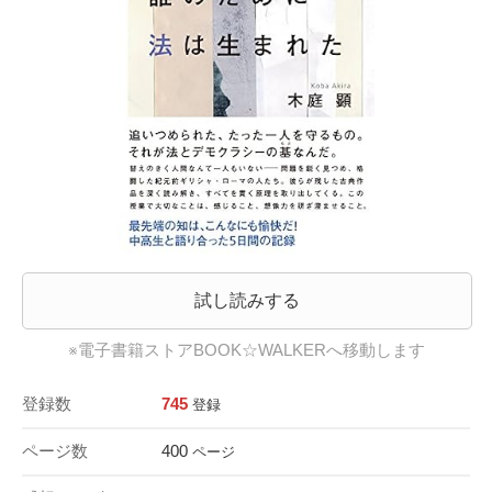
試し読みする
※電子書籍ストアBOOK☆WALKERへ移動します
登録数
745
登録
ページ数
400
ページ