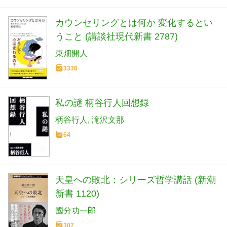
カウンセリングとは何か 変化するとい
うこと (講談社現代新書 2787)
東畑開人
3336
私の謎 柄谷行人回想録
柄谷行人
滝沢文那
64
天皇への敗北：シリーズ哲学講話 (新潮
新書 1120)
國分功一郎
307