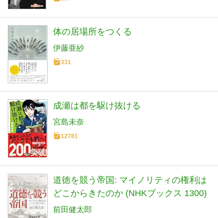
体の居場所をつくる
伊藤亜紗
331
成瀬は都を駆け抜ける
宮島未奈
12781
道徳を競う帝国: マイノリティの権利は
どこからきたのか (NHKブックス 1300)
前田健太郎