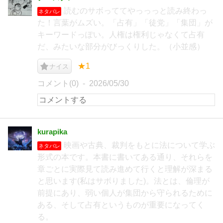
読むのサボっててやっっっと読み終わっ
ネタバレ
た！言葉がムズい。「占有」「徒党」「集団」が
キーワードっぽい。人権は権利じゃなくて占有
だ、みたいな部分がびっくりした。（小並感）
★1
ナイス
コメント(0)
2026/05/30
kurapika
映画や古典、裁判をもとに法について学ぶ
ネタバレ
形式の本です。本書に書いてある通り、それらを
章ごとに実際見て読み進めて行くと理解が深まる
と思います(私はサボりました)。法とは、倫理が
前提にあり、弱い個人が集団から守られるために
ある、そして占有というものが重要になってく
る。