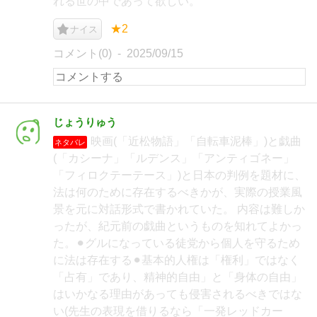
れる世の中であって欲しい。
★2
ナイス
コメント(0)
2025/09/15
じょうりゅう
映画(「近松物語」「自転車泥棒」)と戯曲
ネタバレ
(「カシーナ」「ルデンス」「アンティゴネー」
「フィロクテーテース」)と日本の判例を題材に、
法は何のために存在するべきかが、実際の授業風
景を元に対話形式で書かれていた。 内容は難しか
ったが、紀元前の戯曲というものを知れてよかっ
た。⚫︎グルになっている徒党から個人を守るため
に法は存在する⚫︎基本的人権は「権利」ではなく
「占有」であり、精神的自由」と「身体の自由」
はいかなる理由があっても侵害されるべきではな
い(先生の表現を借りるなら「一発レッドカー