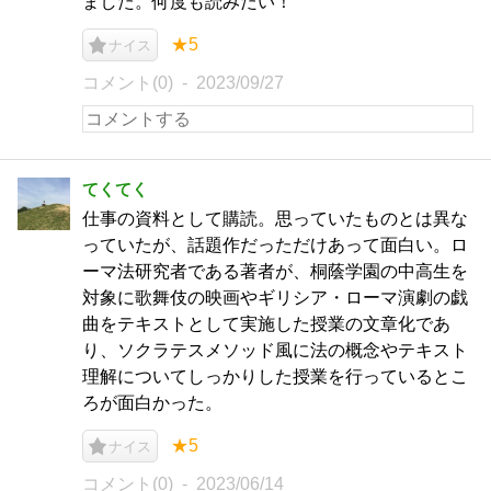
ました。何度も読みたい！
★5
ナイス
コメント(0)
2023/09/27
てくてく
仕事の資料として購読。思っていたものとは異な
っていたが、話題作だっただけあって面白い。ロ
ーマ法研究者である著者が、桐蔭学園の中高生を
対象に歌舞伎の映画やギリシア・ローマ演劇の戯
曲をテキストとして実施した授業の文章化であ
り、ソクラテスメソッド風に法の概念やテキスト
理解についてしっかりした授業を行っているとこ
ろが面白かった。
★5
ナイス
コメント(0)
2023/06/14