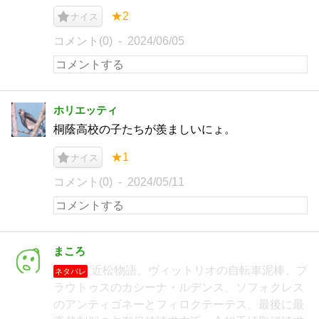
★2
ナイス
コメント(0)
2024/06/05
ホリエッティ
桐蔭高校の子たちが羨ましいにょ。
★1
ナイス
コメント(0)
2024/05/11
まころ
近松物語、ヴィットリオの自転車泥棒、プ
ネタバレ
ラウトゥスのカシーナ・ルデンス、ソフォクレス
のアンティゴネーとフィロクテーテス、最後に最