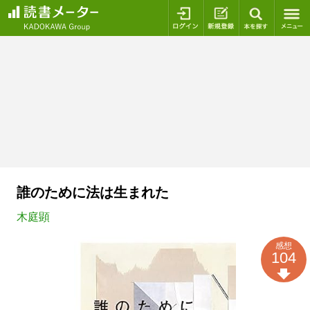
ログイン
新規登録
本を探
誰のために法は生まれた
木庭顕
感想
104