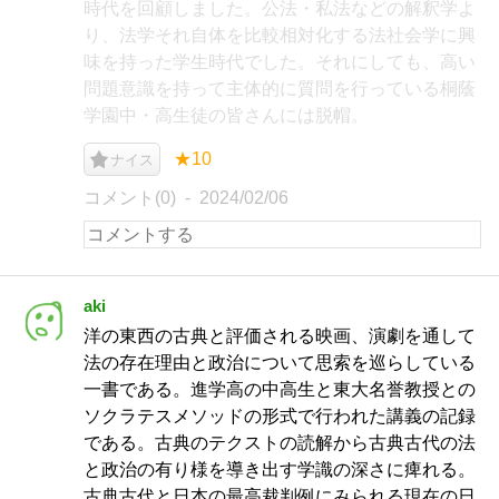
時代を回顧しました。公法・私法などの解釈学よ
り、法学それ自体を比較相対化する法社会学に興
味を持った学生時代でした。それにしても、高い
問題意識を持って主体的に質問を行っている桐蔭
学園中・高生徒の皆さんには脱帽。
★10
ナイス
コメント(0)
2024/02/06
aki
洋の東西の古典と評価される映画、演劇を通して
法の存在理由と政治について思索を巡らしている
一書である。進学高の中高生と東大名誉教授との
ソクラテスメソッドの形式で行われた講義の記録
である。古典のテクストの読解から古典古代の法
と政治の有り様を導き出す学識の深さに痺れる。
古典古代と日本の最高裁判例にみられる現在の日