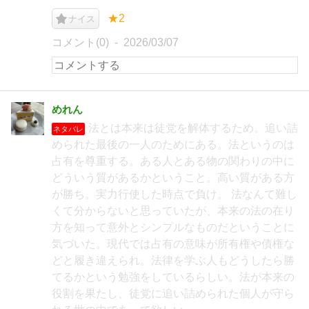
★2
ナイス
コメント(0)
2026/03/07
めれん
法とは本来は徒党を解体するため。追い詰
ネタバレ
められた最後の一人のためにある。法というのは
占有を尊重する。ある人とある物の関わりの中に
どういう質があるかということ。高い質がある方
が勝ち。実力行使した時点で負け。 法なんて難し
くて分からないと思っていたが、本来の法の在り
方を知って意外とシンプルなものだということに
気づいた。現代では占有の意味が所有権や債権な
どと履き違えられ。法律を学ぶ人もどうしたら勝
てるかという勉強をしているらしい。法が本来の
役割を果たし、徒党に追い詰められた個人が守ら