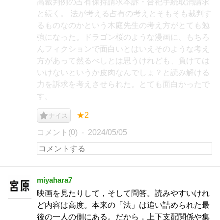
高裁判例の占有保持請求本訴・合祀手続取消請求
と続く。 法が考える占有の考えとそもそも裁判す
るものなのかという木庭先生の考え方がとても勉
強になった。ドラゴン桜のような漫画に、もちろ
んフィクションで面白いとはいえそのような考え
方があって然るべしとは思うけれども、負けては
いけないというか皮肉なんでしょ？と読み解ける
力を訴求を考えさせられた。とても面白かったで
す。
★2
ナイス
コメント(0)
2024/05/05
miyahara7
映画を見たりして，そして問答。読みやすいけれ
ど内容は高度。本来の「法」は追い詰められた最
後の一人の側にある。だから，上下支配関係や集