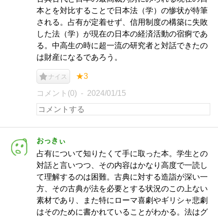
本とを対比することで日本法（学）の惨状が特筆
される。占有が定着せず、信用制度の構築に失敗
した法（学）が現在の日本の経済活動の宿痾であ
る。中高生の時に超一流の研究者と対話できたの
は財産になるであろう。
★3
ナイス
コメント(0)
2024/01/15
おっきぃ
占有について知りたくて手に取った本。学生との
対話と言いつつ、その内容はかなり高度で一読し
て理解するのは困難。古典に対する造詣が深い一
方、その古典が法を必要とする状況のこの上ない
素材であり、また特にローマ喜劇やギリシャ悲劇
はそのために書かれていることがわかる。法はグ