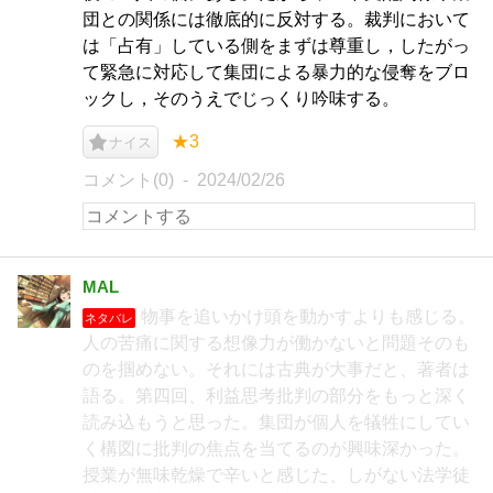
団との関係には徹底的に反対する。裁判において
は「占有」している側をまずは尊重し，したがっ
て緊急に対応して集団による暴力的な侵奪をブロ
ックし，そのうえでじっくり吟味する。
★3
ナイス
コメント(0)
2024/02/26
MAL
物事を追いかけ頭を動かすよりも感じる。
ネタバレ
人の苦痛に関する想像力が働かないと問題そのも
のを掴めない。それには古典が大事だと、著者は
語る。第四回、利益思考批判の部分をもっと深く
読み込もうと思った。集団が個人を犠牲にしてい
く構図に批判の焦点を当てるのが興味深かった。
授業が無味乾燥で辛いと感じた、しがない法学徒