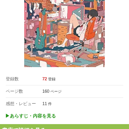
登録数
72
登録
ページ数
160
ページ
感想・レビュー
11
件
▶︎あらすじ・内容を見る