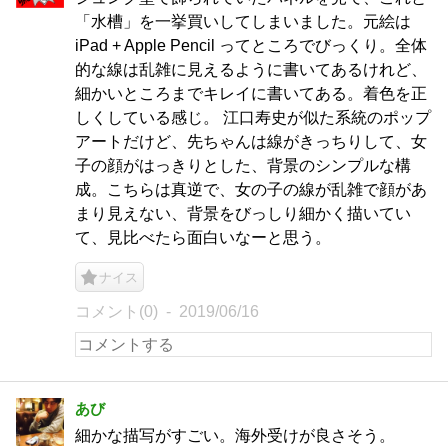
「水槽」を一挙買いしてしまいました。元絵は
iPad + Apple Pencil ってところでびっくり。全体
的な線は乱雑に見えるように書いてあるけれど、
細かいところまでキレイに書いてある。着色を正
しくしている感じ。 江口寿史が似た系統のポップ
アートだけど、先ちゃんは線がきっちりして、女
子の顔がはっきりとした、背景のシンプルな構
成。こちらは真逆で、女の子の線が乱雑で顔があ
まり見えない、背景をびっしり細かく描いてい
て、見比べたら面白いなーと思う。
ナイス
コメント(0)
2019/06/16
あび
細かな描写がすごい。海外受けが良さそう。