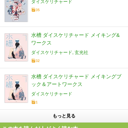
ダイスケリチャード
35
水槽 ダイスケリチャード メイキング&
ワークス
ダイスケリチャード
玄光社
32
水槽 ダイスケリチャード メイキングブ
ック＆アートワークス
ダイスケリチャード
1
もっと見る