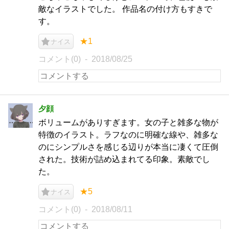
敵なイラストでした。 作品名の付け方もすきで
す。
★1
ナイス
コメント(0)
2018/08/25
夕顔
ボリュームがありすぎます。女の子と雑多な物が
特徴のイラスト。ラフなのに明確な線や、雑多な
のにシンプルさを感じる辺りが本当に凄くて圧倒
された。技術が詰め込まれてる印象。素敵でし
た。
★5
ナイス
コメント(0)
2018/08/11