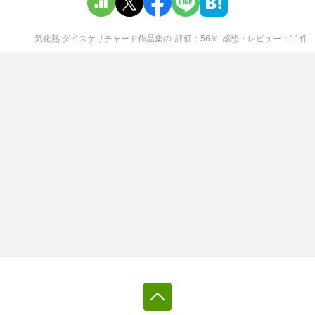
気化熱 ダイスケリチャード作品集
の
評価
56
％
感想・レビュー
11
件