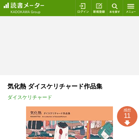
ログイン
新規登録
本を探
気化熱 ダイスケリチャード作品集
ダイスケリチャード
感想
11