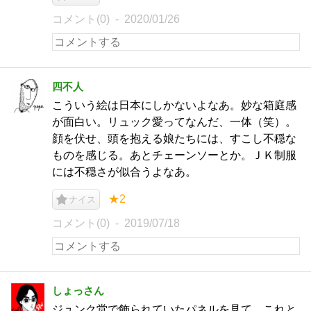
コメント(0)
2020/01/26
四不人
こういう絵は日本にしかないよなあ。妙な箱庭感
が面白い。リュック愛ってなんだ、一体（笑）。
顔を伏せ、頭を抱える娘たちには、すこし不穏な
ものを感じる。あとチェーンソーとか。ＪＫ制服
には不穏さが似合うよなあ。
★2
ナイス
コメント(0)
2019/07/18
しょっさん
ジュンク堂で飾られていたパネルを見て、これと