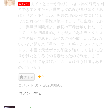
カイトとヒナが眠りにつき世界の終焉を回
ネタバレ
避できて３年たった世界は次の鐘が鳴り響く「私
はアリス・キャロル。男共の理想の少女にして石
で打たれるべき罪深き娘―そして『転生者』であ
る、異世界拷問姫よ」仮初の平穏は破られた。そ
してこの巻で印象的なのは聖人であるラ・クリス
トフの最期である。ルイスに何か欲しいものはな
いか？と聞かれ「星を一つ」と答えたラ・クリス
トフ。本書で天然ボケの印象を強くして推しにな
りかけたところでの退場だったので残念。さて、
カイトが全てを捧げたこの世界は救う価値はある
のだろうか？
★9
ナイス
コメント(0)
2020/08/08