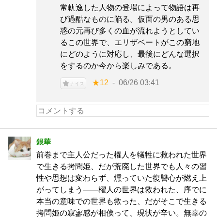
常軌逸した人物の登場によって物語は再
び過酷なものに陥る。仮面の男のある思
惑の元再び多くの血が流れようとしてい
るこの世界で、エリザベートがこの窮地
にどのように対応し、最後にどんな選択
をするのか今から楽しみである。
★12
06/26 03:41
ナイス
銀華
前巻まで主人公だった櫂人を犠牲に救われた世界
で生きる拷問姫、だが荒廃した世界でも人々の習
性や思想は変わらず、燻っていた復讐心が燃え上
がってしまう――櫂人の世界は救われた、序でに
本当の意味での世界も救った、だがそこで生きる
拷問姫の寂寥感が相俟って、現状が辛い。無辜の