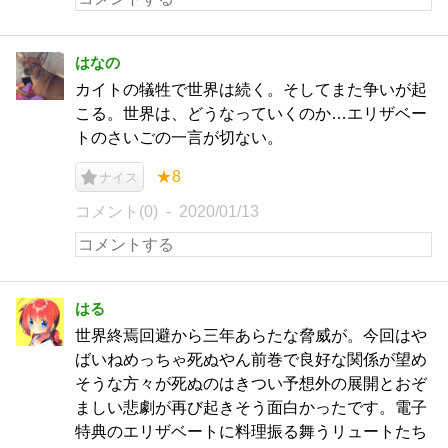
はなの
カイトの犠牲で世界は続く。そしてまた争いが起
こる。世界は、どうなっていくのか…エリザベー
トのさいごの一言が切ない。
★8
ナイス
コメント(0)
2020/01/13
はる
世界終焉回避から三年あらたな脅威が。今回はや
ばいねめっちゃ死ぬやん前巻で良好な関係が望め
そうな方々が死ぬのはきつい予想外の展開とおぞ
ましい悲劇が再び起きそう面白かったです。電子
特典のエリザベートに料理振る舞うリュートたち