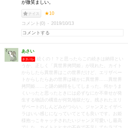
が微笑ましい。
★10
ナイス
コメント(0)
2019/10/13
あさい
続くの！？と思ったらこの続きは納得とい
ネタバレ
うか、正しく「異世界拷問姫」が現れた。カイト
からしたら異世界はこの世界だけど、エリザベー
トからしたらあの世界は確かに異世界……異世界
拷問姫……と謎の納得をしてしまった。何かうま
くいったと思ったときには必ずなにか不幸せが発
生する物語の構造が何気地獄だな。残されたエリ
ザベートのしんどみがつらい。ジャンヌとイザベ
ラはいい感じになっていてとても良いです。お姫
様抱っこキャッチされたいジャンヌ可愛いし最高
でした。カイトとヒナの不在で不足してたラブコ