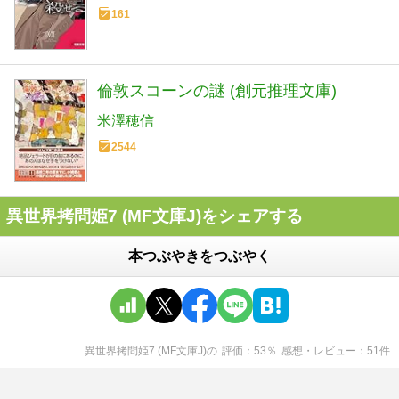
161
倫敦スコーンの謎 (創元推理文庫)
米澤穂信
2544
異世界拷問姫7 (MF文庫J)をシェアする
本つぶやきをつぶやく
異世界拷問姫7 (MF文庫J)
の
評価
53
％
感想・レビュー
51
件