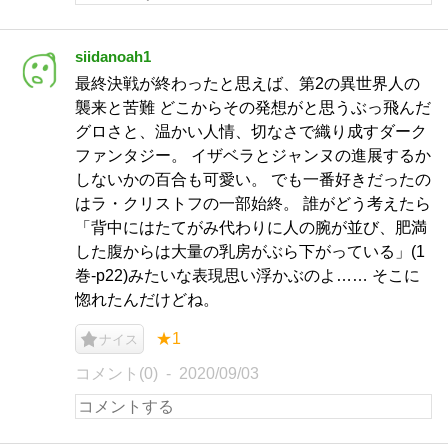
siidanoah1
最終決戦が終わったと思えば、第2の異世界人の
襲来と苦難 どこからその発想がと思うぶっ飛んだ
グロさと、温かい人情、切なさで織り成すダーク
ファンタジー。 イザベラとジャンヌの進展するか
しないかの百合も可愛い。 でも一番好きだったの
はラ・クリストフの一部始終。 誰がどう考えたら
「背中にはたてがみ代わりに人の腕が並び、肥満
した腹からは大量の乳房がぶら下がっている」(1
巻-p22)みたいな表現思い浮かぶのよ…… そこに
惚れたんだけどね。
★1
ナイス
コメント(0)
2020/09/03