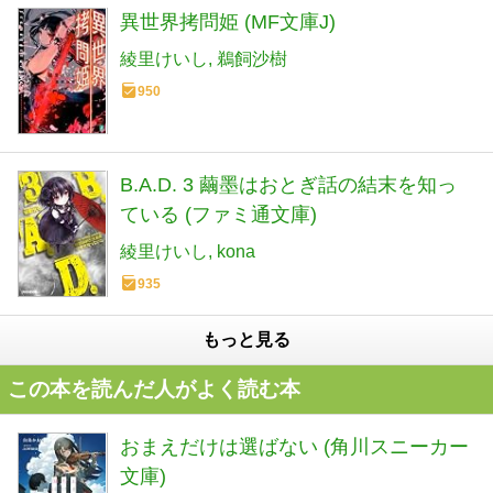
異世界拷問姫 (MF文庫J)
綾里けいし
鵜飼沙樹
950
B.A.D. 3 繭墨はおとぎ話の結末を知っ
ている (ファミ通文庫)
綾里けいし
kona
935
もっと見る
この本を読んだ人がよく読む本
おまえだけは選ばない (角川スニーカー
文庫)