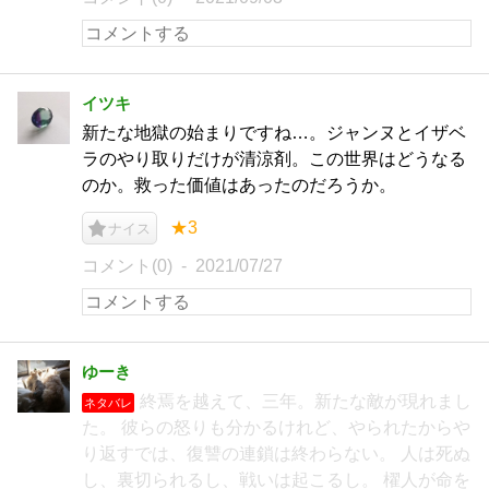
イツキ
新たな地獄の始まりですね…。ジャンヌとイザベ
ラのやり取りだけが清涼剤。この世界はどうなる
のか。救った価値はあったのだろうか。
★3
ナイス
コメント(0)
2021/07/27
ゆーき
終焉を越えて、三年。新たな敵が現れまし
ネタバレ
た。 彼らの怒りも分かるけれど、やられたからや
り返すでは、復讐の連鎖は終わらない。 人は死ぬ
し、裏切られるし、戦いは起こるし。 櫂人が命を