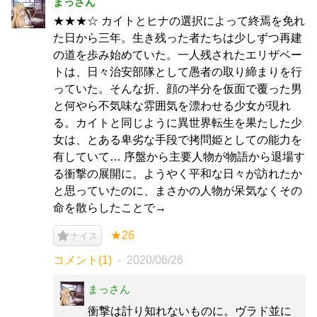
まっさん
★★★☆ カイトとヒナの選択によって終焉を免れ
た日から三年。生き残った者たちは少しずつ再建
の道を歩み始めていた。一人残されたエリザベー
トは、日々治安部隊として愚者の取り締まりを行
っていた。そんな折、顔の半分を仮面で覆った男
と何やら不気味な雰囲気を漂わせる少女が現れ
る。カイトと同じように異世界転生を果たした少
女は、とある卑劣な手段で拷問姫としての能力を
有していて… 序盤から主要人物が物語から退場す
る衝撃の展開に。ようやく平和な日々が訪れたか
と思っていたのに、まさかの人物が呆気なくその
命を散らしたことで→
★26
ナイス
コメント(1)
2020/06/26
まっさん
衝撃は計り知れないものに。ヴラド並に