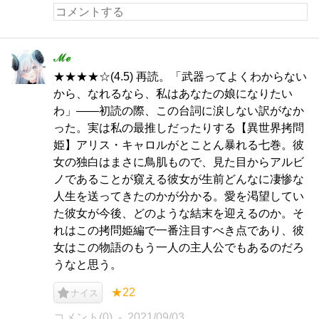
ℳℯ
★★★★☆(4.5) 再読。「武器ってよくわからない
から、なれるなら、私はあなたの娘になりたい
わ」――初読の際、この台詞に涙しない訳がなか
った。実は私の最推しだったりする【異世界拷問
姫】アリス・キャロルがとことん暴れる七巻。彼
女の独白はまさに鳥肌もので、見た目からアルビ
ノであることが窺える彼女が生前どんなに凄惨な
人生を送ってきたのかが分かる。愛を渇望してい
た彼女が今後、どのような結末を迎えるのか。そ
れはこの拷問姫編で一番注目すべき点であり、彼
女はこの物語のもう一人の主人公でもあるのだろ
うなと思う。
★22
ナイス
コメント(0)
2021/09/03