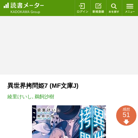
ログイン
新規登録
本を探
異世界拷問姫7 (MF文庫J)
綾里けいし
,
鵜飼沙樹
感想
51