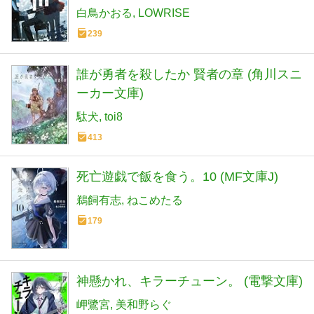
白鳥かおる
LOWRISE
239
誰が勇者を殺したか 賢者の章 (角川スニ
ーカー文庫)
駄犬
toi8
413
死亡遊戯で飯を食う。10 (MF文庫J)
鵜飼有志
ねこめたる
179
神懸かれ、キラーチューン。 (電撃文庫)
岬鷺宮
美和野らぐ