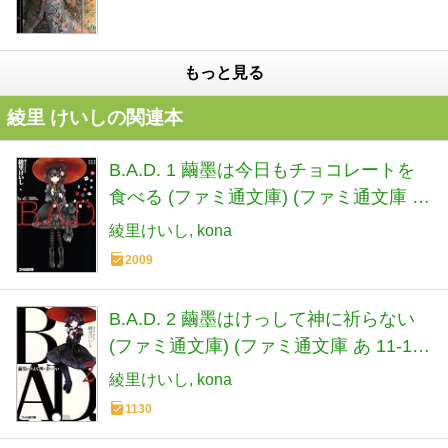
もっと見る
綾里 けいしの関連本
B.A.D. 1 繭墨は今日もチョコレートを
食べる (ファミ通文庫) (ファミ通文庫 あ
11-1-1)
綾里けいし
kona
2009
B.A.D. 2 繭墨はけっして神に祈らない
(ファミ通文庫) (ファミ通文庫 あ 11-1-
2)
綾里けいし
kona
1130