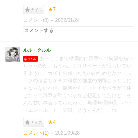
★7
ナイス
コメント(0)
2022/01/24
ルル・クルル
あーここまで徹底的に群衆への失望を描い
ネタバレ
ちゃうのか。もうね、エリザベートが揺らいでい
るように、カイトの願ったもののためとかクリス
トフの信念とかその程度の強度の納得じゃどうに
もならない不信。最初からずっとイザベラが主体
となって群衆が動くのかなと想定してたけど、そ
んな甘い事言ってられねぇ。無理無理無理。バッ
ドエンドルート一直線。どうすんだ、これ
★4
ナイス
コメント(1)
2021/09/28