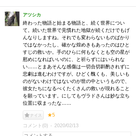
アツシカ
終わった物語と始まる物語と、続く世界につい
て。続いた世界で見慣れた地獄が続くだけでもげ
んなりしますね。それでも変わらないものばかり
ではなかったし、確かな煌めきもあったのはひと
すじの救いか。手のひらに何もなくとも空の星が
慰めになればいいのに、と祈らずにはいられな
い……とまあそんな感傷は一切合切斟酌されずに
悲劇は進むわけですが。ひどく醜くも、美しいも
のがないわけではないのが世の中というもので、
彼女たちになるべくたくさんの救いが現れること
を願っています。にしてもヴラドさんは妙な立ち
位置に収まったな……
★5
ナイス
コメント(0)
2020/02/13