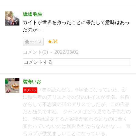
坂城 弥生
カイトが世界を救ったことに果たして意味はあっ
たのか…
★34
ナイス
コメント(0)
2022/03/02
碧海いお
7巻を読んだら、3年後になっていた。新
ネタバレ
に転生者のアリスとその父のルイスが登場。名前
からして不思議の国のアリスでしたが、この作品
だと狂気ですね。 ジャンヌはどう見ても子供なの
に、3年経過をすると容姿が変わる筈なのに全く
変わっていないのは異世界だからなんかな…。 百
合カプが微笑ましいことになっている。