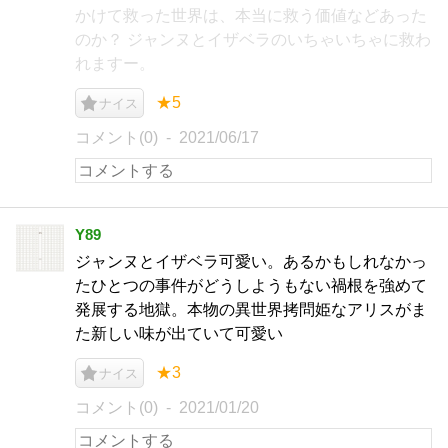
かけて救った世界は、本当に救う価値などあった
のか？ ジャンヌとイザベラのいちゃいちゃに救わ
れますー。
★5
ナイス
コメント(0)
2021/06/17
Y89
ジャンヌとイザベラ可愛い。あるかもしれなかっ
たひとつの事件がどうしようもない禍根を強めて
発展する地獄。本物の異世界拷問姫なアリスがま
た新しい味が出ていて可愛い
★3
ナイス
コメント(0)
2021/01/20