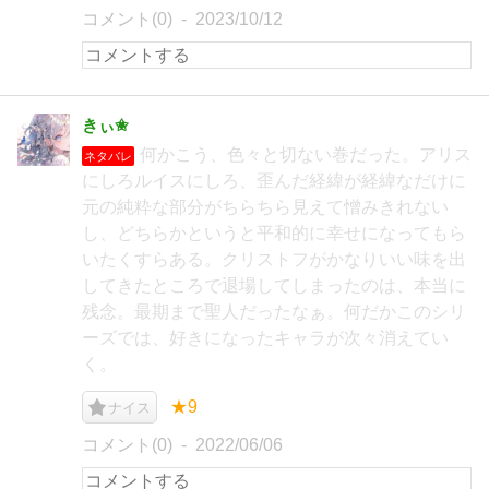
コメント(0)
2023/10/12
きぃ✬
何かこう、色々と切ない巻だった。アリス
ネタバレ
にしろルイスにしろ、歪んだ経緯が経緯なだけに
元の純粋な部分がちらちら見えて憎みきれない
し、どちらかというと平和的に幸せになってもら
いたくすらある。クリストフがかなりいい味を出
してきたところで退場してしまったのは、本当に
残念。最期まで聖人だったなぁ。何だかこのシリ
ーズでは、好きになったキャラが次々消えてい
く。
★9
ナイス
コメント(0)
2022/06/06