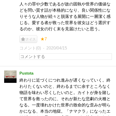
人々の罪や少数であるが故の固執や世界の価値な
どを問い質す話が本格的になり、良い関係性にな
りそうな人物が続々と脱落する展開に一層潔く感
じる。愛する者が救った世界を彼女はどう選択す
るのか、彼女の行く末を見届けたいと思う。
★7
ナイス
コメント(0)
2020/04/15
Pustota
終わりに近づくにつれ進みが遅くなっていく。終
わりたくないのと、終わるまでに余すところなく
物語を味わい尽くしたいのと。カイトが身を賭し
て世界を救ったのに、それが新たな悲劇の火種と
なる。一度壊れかけた世界の致命的な歪みが明ら
かになる、本当の地獄。「ナマクラ」になったエ