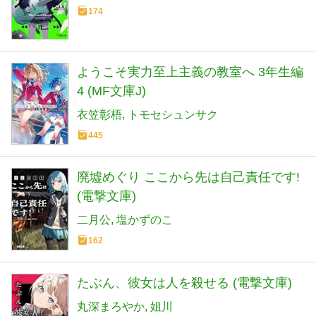
174
ようこそ実力至上主義の教室へ 3年生編
4 (MF文庫J)
衣笠彰梧
トモセシュンサク
445
廃墟めぐり ここから先は自己責任です!
(電撃文庫)
二月公
塩かずのこ
162
たぶん、彼女は人を殺せる (電撃文庫)
丸深まろやか
姐川