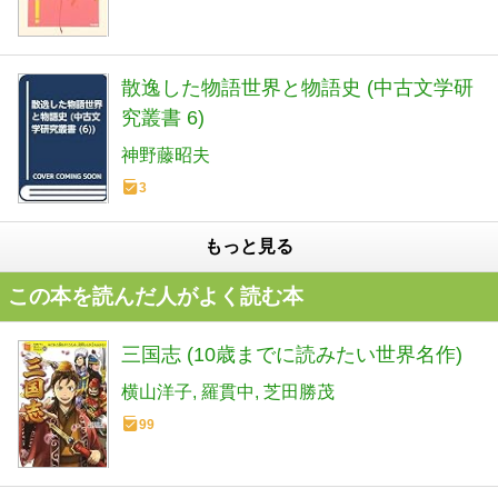
散逸した物語世界と物語史 (中古文学研
究叢書 6)
神野藤昭夫
3
もっと見る
この本を読んだ人がよく読む本
三国志 (10歳までに読みたい世界名作)
横山洋子
羅貫中
芝田勝茂
99