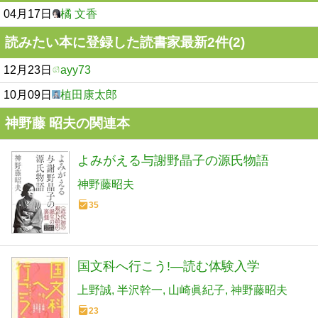
04月17日
橘 文香
読みたい本に登録した読書家最新2件(2)
12月23日
ayy73
10月09日
植田康太郎
神野藤 昭夫の関連本
よみがえる与謝野晶子の源氏物語
神野藤昭夫
35
国文科へ行こう!―読む体験入学
上野誠
半沢幹一
山崎眞紀子
神野藤昭夫
23