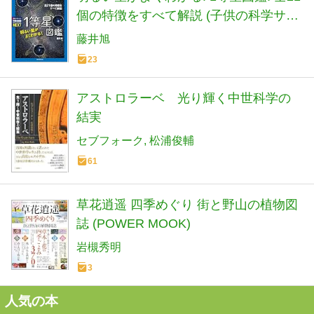
個の特徴をすべて解説 (子供の科学サイ
エンスブックスNEXT)
藤井旭
23
アストロラーベ 光り輝く中世科学の
結実
セブフォーク
松浦俊輔
61
草花逍遥 四季めぐり 街と野山の植物図
誌 (POWER MOOK)
岩槻秀明
3
人気の本