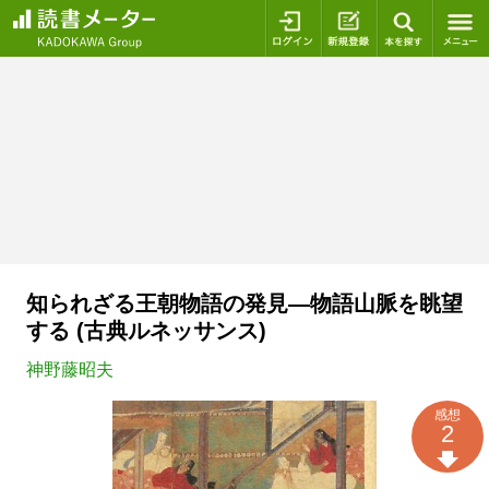
ログイン
新規登録
本を探
知られざる王朝物語の発見―物語山脈を眺望
する (古典ルネッサンス)
神野藤昭夫
感想
2