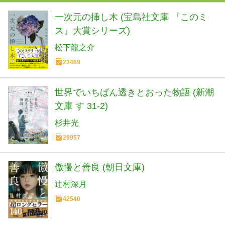
一次元の挿し木 (宝島社文庫 『このミ
ス』大賞シリーズ)
松下龍之介
23469
世界でいちばん透きとおった物語 (新潮
文庫 す 31-2)
杉井光
29957
傲慢と善良 (朝日文庫)
辻村深月
42540