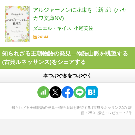
アルジャーノンに花束を〔新版〕(ハヤ
カワ文庫NV)
ダニエル・キイス
小尾芙佐
24144
知られざる王朝物語の発見―物語山脈を眺望する
(古典ルネッサンス)をシェアする
本つぶやきをつぶやく
知られざる王朝物語の発見―物語山脈を眺望する (古典ルネッサンス)
の
評
価
25
％
感想・レビュー
2
件