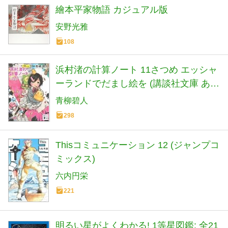
繪本平家物語 カジュアル版
安野光雅
108
浜村渚の計算ノート 11さつめ エッシャ
ーランドでだまし絵を (講談社文庫 あ
118-18)
青柳碧人
298
Thisコミュニケーション 12 (ジャンプコ
ミックス)
六内円栄
221
明るい星がよくわかる! 1等星図鑑: 全21