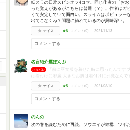
転スラの日常スピンオフ4コマ。同じ作者の『おお
った覚えがあるがこちらは普通（？）。作者はガ
くて安定していて面白い。スライムはポピュラー
出てこなくね？問題に触れているのが興味深い。
ナイス
★8
コメント(
0
)
2021/11/13
名言紹介屋ぼんぷ
『前に巫女服を着せた時に思ったんです 
ネタバレ
は着付けに邪魔 大きなお胸は着付けに邪魔なんで
ナイス
★5
コメント(
0
)
2021/08/10
のんの
次の巻を読むために再読。ソウエイが結構、ツボ