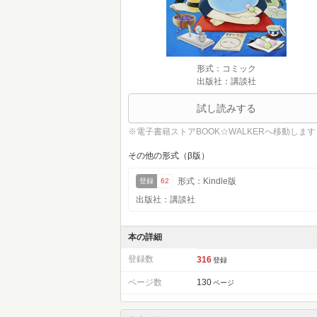
形式：コミック
出版社：講談社
試し読みする
※電子書籍ストアBOOK☆WALKERへ移動します
その他の形式（β版）
形式：Kindle版
登録
62
出版社：講談社
本の詳細
登録数
316
登録
ページ数
130
ページ