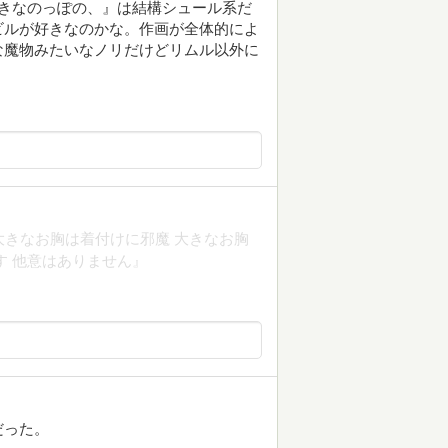
きなのっぽの、』は結構シュール系だ
ビルが好きなのかな。作画が全体的によ
な魔物みたいなノリだけどリムル以外に
大きなお胸は着付けに邪魔 大きなお胸
す 他意はありません』
だった。