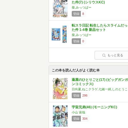
た件(7) (シリウスKC)
柴,みっつばー
登録
8
転スラ日記 転生したらスライムだっ
た件 1-4巻 新品セット
柴,みっつばー
登録
0
もっと見る
この本を読んだ人がよく読む本
薬屋のひとりごと(17) (ビッグガンガ
ンコミックス)
日向夏,ねこクラゲ,七緒一綺,しのとうこ
登録
296
宇宙兄弟(46) (モーニングKC)
小山 宙哉
登録
304