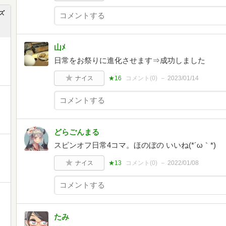
ズ
山ﾒ
日常をお祭りに進化させます⇒成功しました
ナイス
★16
コメント(
0
)
2023/01/14
どらごんまる
スピンオフ日常4コマ。ほのぼの いいね(*´ω｀*)
ナイス
★13
コメント(
0
)
2022/01/08
たみ