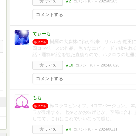
ナイス
★2
コメント(
0
)
2025/05/05
てぃーも
樹羅の大森林に街が出来、リムルが魔王
ネタバレ
四コマベースの作品。色々なエピソードで綴られるも、2
話・通算64話)を観た直後なので、ハクロウの短
ナイス
★10
コメント(
0
)
2024/07/28
もも
転スラスピンオフ。4コマバージョン。 
ネタバレ
ラが登場する。七夕とかお彼岸とか、季節に合わ
してて、これはこれでいいなって感じ。
ナイス
★4
コメント(
0
)
2024/06/11