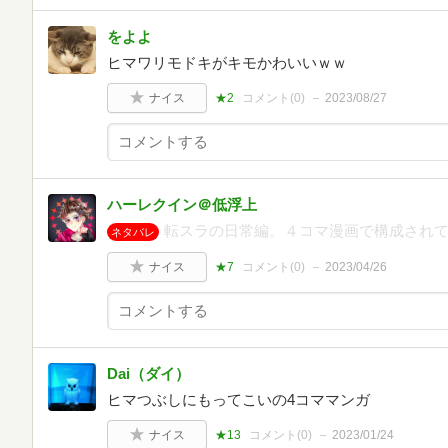
をよよ
ヒマワリモドキがキモかわいいｗｗ
ナイス
★2
コメント(
0
)
2023/08/27
ハーレクイン＠低浮上
転スラの日常編。４コマ漫画で構成され
ネタバレ
ナイス
★7
コメント(
0
)
2023/04/26
Dai（ダイ）
ヒマつぶしにもってこいの4コママンガ
ナイス
★13
コメント(
0
)
2023/01/24