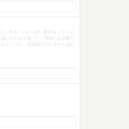
けど、やることいっぱい夏休みってノス
ん扱いされてて笑った、掃除には邪魔だ
もちとウケた。武器投げつけるから割れ
。