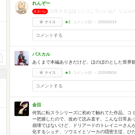
れんぞー
日常ネタはほっこりしていいね！ リムル
ネタバレ
ナイス
★2
コメント(
0
)
2020/10/14
パスカル
あくまで本編ありきだけど、ほのぼのとした世界
ナイス
★3
コメント(
0
)
2020/08/16
金目
何気に転スラシリーズに初めて触れてた作品。コ
ー把握したので、改めて読み直す。こんな日常あ
崩壊ではないけど、ドリアードのトレイニーさん
化するシュナ、ソウエイとソーカの隠密主従、ひ