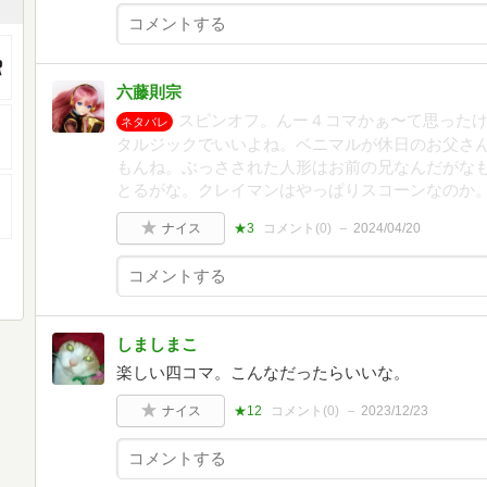
六藤則宗
スピンオフ。んー４コマかぁ〜て思った
ネタバレ
タルジックでいいよね。ベニマルが休日のお父さ
もんね。ぶっさされた人形はお前の兄なんだがな
とるがな。クレイマンはやっぱりスコーンなのか
ナイス
★3
コメント(
0
)
2024/04/20
しましまこ
楽しい四コマ。こんなだったらいいな。
ナイス
★12
コメント(
0
)
2023/12/23