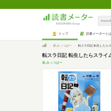
Amazo
トップ
読書メーターと
トップ
柴,みっつばー
転スラ日記 転生したらスライムだった件(1) (
転スラ日記 転生したらスライム
柴,みっつばー