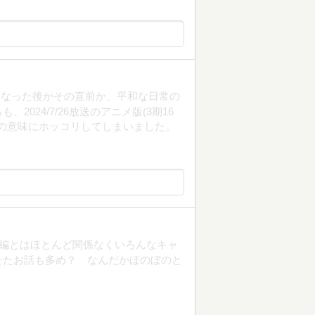
になった後かその直前か、平和な日常の
024/7/26放送のアニメ版(3期16
冊の意味にホッコリしてしまいました。
本編とはほとんど関係なくいろんなキャ
せたお話も多め？ なんだかほのぼのと