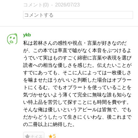
コメント(0)
2026/07/23
ykb
私は若林さんの感性や視点・言葉が好きなのだ
が、この本では率直で嘘がなく本音をぶつけるよ
うでいて実はものすごく綿密に言葉や表現を選び
読者への相当な優しさを感じた。伝えたいことが
すでにあっても、そこに人によっては一枚優しさ
を噛ませたほうがいいと判断した場合はオブラー
トにくるむ。でもオブラートを使っていることを
気づかせないよう薄くて完全に無味な誰も知らな
い特上品を苦労して探すことにも時間を費やす。
そんな俺は優しいというアピールは皆無で、でも
だからどうしたって生きにくいわな、後これまで
の二冊以上に納得した。
★5
ナイス