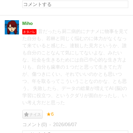
Miho
昔だったら厨二病的にナナメに物事を見て
ネタバレ
た自分も、若林と同じく悩むのに体力がなくなっ
て来ていると感じた。達観した見方というか、誰
も自分のことなんて気にしてないよな、みたい
な。社会を生きるためには自己中心的な生き方よ
りも、自分も歯車の１つだと思って生きてた方
が、傷つきにくい。それでいいのかとも思いつ
つ、年を取るってこういうことなのかな、とも思
う。 失敗したら、データの総量が増えてAI (脳)の
学習に役立つ、というクダリが面白かったし、い
い考え方だと思った
★6
ナイス
コメント(0)
2026/06/07