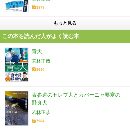
3879
もっと見る
この本を読んだ人がよく読む本
青天
若林正恭
3610
表参道のセレブ犬とカバーニャ要塞の
野良犬
若林正恭
7984