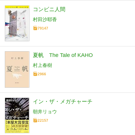
コンビニ人間
村田沙耶香
79147
夏帆 The Tale of KAHO
村上春樹
2966
イン・ザ・メガチャーチ
朝井リョウ
22157