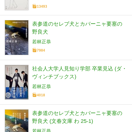
13493
表参道のセレブ犬とカバーニャ要塞の
野良犬
若林正恭
7984
社会人大学人見知り学部 卒業見込 (ダ・
ヴィンチブックス)
若林正恭
4018
表参道のセレブ犬とカバーニャ要塞の
野良犬 (文春文庫 わ 25-1)
若林正恭