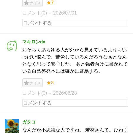
★7
ナイス
コメント(0)
2026/07/01
マキロンdx
おそらくあらゆる人が外から見えているよりもい
っぱい悩んで、苦労しているんだろうなぁとなん
となく思って安心した。 あと強者向けに書かれて
いる自己啓発本には確かに辟易する。
★8
ナイス
コメント(0)
2026/06/28
ガタコ
なんだか不思議な人ですね。 若林さんて。ひねく