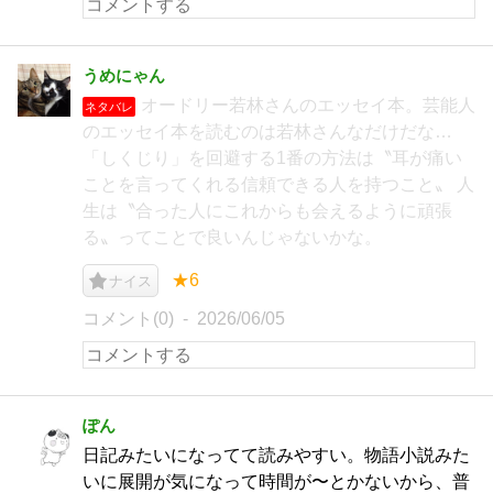
うめにゃん
オードリー若林さんのエッセイ本。芸能人
ネタバレ
のエッセイ本を読むのは若林さんなだけだな…
「しくじり」を回避する1番の方法は〝耳が痛い
ことを言ってくれる信頼できる人を持つこと〟 人
生は〝合った人にこれからも会えるように頑張
る〟ってことで良いんじゃないかな。
★6
ナイス
コメント(0)
2026/06/05
ぽん
日記みたいになってて読みやすい。物語小説みた
いに展開が気になって時間が〜とかないから、普