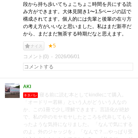
段から持ち歩いてちょこちょこ時間を共にする読
み方ができます。大体見開き1〜1.5ページの話で
構成されてます。個人的には先輩と後輩の在り方
の考え方がいいなと思いました。私はまだ新卒だ
から、まだまだ無茶する時期だなと思えます。
★5
ナイス
コメント(0)
2026/06/01
AKI
寝る前に読む本としてkindleにて購入。
ネタバレ
「オードリー若林」という人がどういう人なの
か、この1冊で少し理解できます。言語化が絶妙
で、私の中のモヤモヤしたところを代弁してもら
ったような気持になりました。 「なんで気にする
のよ。外のジャッジを」 「なんで？…やっぱり受