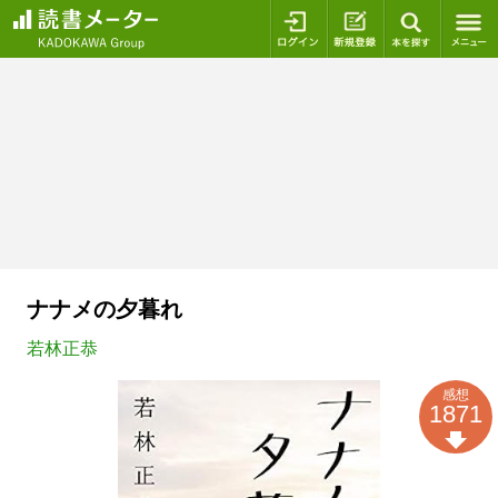
ログイン
新規登録
本を探
ナナメの夕暮れ
若林正恭
感想
1871