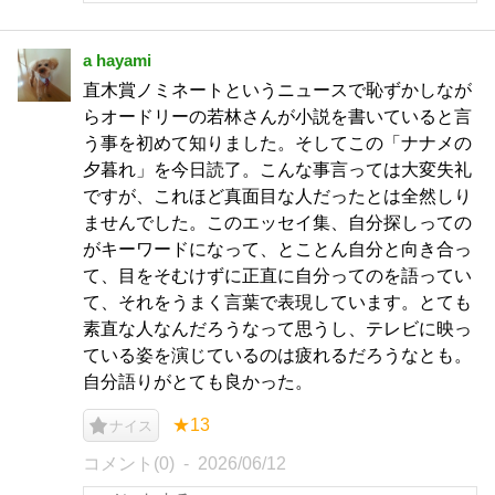
a hayami
直木賞ノミネートというニュースで恥ずかしなが
らオードリーの若林さんが小説を書いていると言
う事を初めて知りました。そしてこの「ナナメの
夕暮れ」を今日読了。こんな事言っては大変失礼
ですが、これほど真面目な人だったとは全然しり
ませんでした。このエッセイ集、自分探しっての
がキーワードになって、とことん自分と向き合っ
て、目をそむけずに正直に自分ってのを語ってい
て、それをうまく言葉で表現しています。とても
素直な人なんだろうなって思うし、テレビに映っ
ている姿を演じているのは疲れるだろうなとも。
自分語りがとても良かった。
★13
ナイス
コメント(0)
2026/06/12