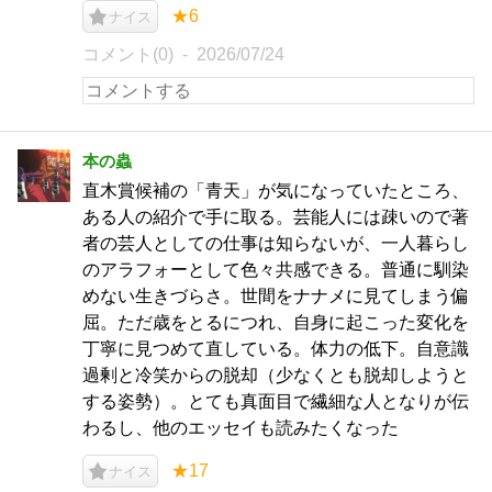
★6
ナイス
コメント(0)
2026/07/24
本の蟲
直木賞候補の「青天」が気になっていたところ、
ある人の紹介で手に取る。芸能人には疎いので著
者の芸人としての仕事は知らないが、一人暮らし
のアラフォーとして色々共感できる。普通に馴染
めない生きづらさ。世間をナナメに見てしまう偏
屈。ただ歳をとるにつれ、自身に起こった変化を
丁寧に見つめて直している。体力の低下。自意識
過剰と冷笑からの脱却（少なくとも脱却しようと
する姿勢）。とても真面目で繊細な人となりが伝
わるし、他のエッセイも読みたくなった
★17
ナイス