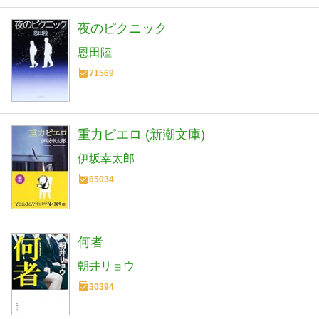
夜のピクニック
恩田陸
71569
重力ピエロ (新潮文庫)
伊坂幸太郎
65034
何者
朝井リョウ
30394