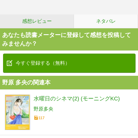
感想レビュー
ネタバレ
あなたも読書メーターに登録して感想を投稿して
みませんか？
今すぐ登録する（無料）
野原 多央の関連本
水曜日のシネマ(2) (モーニングKC)
野原多央
117