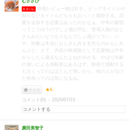
むささび
映画レビュー物は好き。ビッグタイトルや
ネタバレ
知らないタイトルどちらもおっ！と期待する。恋
愛を追加する必要はあったのかなぁ。中年の願望
ってこうゆうのでしょ感が凹む。登場人物のおじ
さんみたいなつもりなんでしょ感がツラい。い
や、対象は本当におじさん好き女性なのかもしれ
んけど。さて、内容の映画観として恋愛物は中年
からしたら過去なんだよねが分かる。やはり年齢
の違いによる感動差はあるはず。映画で感動する
も泣くってのはほとんど無いから、他の人が泣け
た映画ってのは気になるね。
★6
ナイス
コメント(0)
2020/07/23
廣田美智子