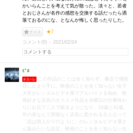
かいらんことを考えて気が散った。淡々と、若者
とおじさんが名作の感想を交換する話だったら洒
落ておるのにな、となんか悔しく思ったりした。
★7
ナイス
コメント(0)
2021/02/24
ﾋﾟﾛ
この作品のことは全く知らず、書店で偶然
ネタバレ
目に止まり手に。映画のことを全く知らない女子
大生がレンタルビデオ屋でアルバイトを始め、映
画好きな店長のオススメ作品を水曜日の仕事終わ
りにお店で二人で観るようになり。18歳と42歳。
年の差なんて関係なく店長に惹かれる主人公って
「恋は雨上がりのように」のレンタルビデオ屋さ
ん版みたいな設定。映画のことを全く知らない女