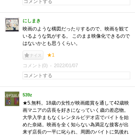
にしまき
映画のような構図だったりするので、映画を観て
いるような気がする。 このまま映像化できるので
はないかとも思うくらい。
★1
ナイス
コメント(0)
2022/01/07
539z
★5.無料。18歳の女性が映画鑑賞を通して42歳映
画マニアの店長を好きになっていく歳の差恋物。
大学入学まもなくレンタルビデオ店でバイトを始
めた奈緒。映画を全く知らない為満足な接客が出
来ず店長の一平に叱られ、周囲のバイトに気後れ