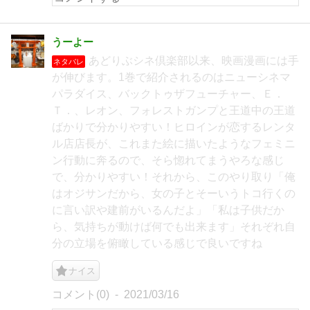
うーよー
あどりぶシネ倶楽部以来、映画漫画には手
ネタバレ
が伸びます。1巻で紹介されるのはニューシネマ
パラダイス、バックトゥザフューチャー、Ｅ．
Ｔ．、レオン、フォレストガンプと王道中の王道
ばかりで分かりやすい！ヒロインが恋するレンタ
ル店店長が、これまた絵に描いたようなフェミニ
ン行動に奔るので、そら惚れてまうやろな感じ
で、分かりやすい！それから、このやり取り「俺
はオジサンだから、女の子とそーいうトコ行くの
に言い訳や建前がいるんだよ」「私は子供だか
ら、気持ちが動けば何でも出来ます」それぞれ自
分の立場を俯瞰している感じで良いですね
ナイス
コメント(0)
2021/03/16