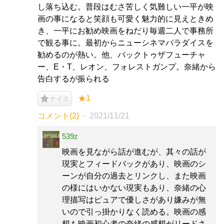
し落ち込む。普段はむさ苦しく気難しい一平が映
画の事になると笑顔も可愛く魅力的に見えときめ
き、一平にお勧め映画をねだり毎週二人で事務所
で観る事に。最初からニューシネマパラダイスを
勧めるのが熱い。他、バックトゥザフューチャ
ー、E・T、レオン、フォレストガンプ。奈緒から
告白するが振られる
★1
ナイス
コメント(2)
2021/11/21
539z
映画を見ながら話が進むが、其々の話が
現実とフィードバックがあり、映画のシ
ーンが自分の過去とリンクし、また映画
の様にはいかない現実もあり、奈緒の心
理描写はピュアで優しさがあり嫌みが無
いので引っ掛かりなく読める。映画の感
想も映画初心者の奈緒の感想がリードさ