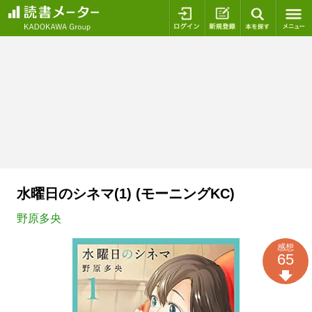
ログイン
新規登録
本を探
水曜日のシネマ(1) (モーニングKC)
野原多央
感想
65