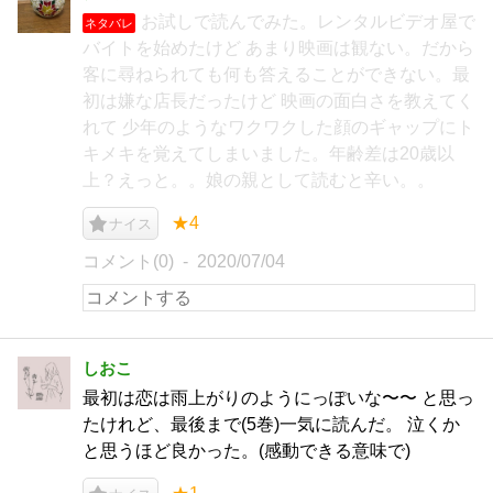
お試しで読んでみた。レンタルビデオ屋で
ネタバレ
バイトを始めたけど あまり映画は観ない。だから
客に尋ねられても何も答えることができない。最
初は嫌な店長だったけど 映画の面白さを教えてく
れて 少年のようなワクワクした顔のギャップにト
キメキを覚えてしまいました。年齢差は20歳以
上？えっと。。娘の親として読むと辛い。。
★4
ナイス
コメント(0)
2020/07/04
しおこ
最初は恋は雨上がりのようにっぽいな〜〜 と思っ
たけれど、最後まで(5巻)一気に読んだ。 泣くか
と思うほど良かった。(感動できる意味で)