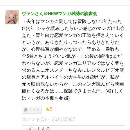
ヴァンさん＠NEWマンガ雑誌の読書会
・去年はマンガに関しては冒険しない1年だった
(※)が、ジャケ読みしたらいい感じのマンガに出会
えた・青年向け恋愛マンガの王道を押さえている
というか、ありきたりっつったらありきたりだ
が、心理描写が細やかなので、読める・巻数も、
全5巻とちょうどいい気が・この後の展開はまだ
わからないが、恋愛マンガにリアルではなく夢を
求める人にオススメ・ちなみにレンタルビデオ店
の店長とアルバイトの大学生のお話だが、私が
元々映画観ないからか、このマンガ読んだら映画
観たくなるかは……保証できません汗。(※詳しく
はマンガの本棚を参照)
★5
ナイス
コメント(0)
2021/05/07