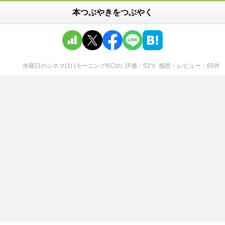
本つぶやきをつぶやく
水曜日のシネマ(1) (モーニングKC)
の
評価
53
％
感想・レビュー
65
件