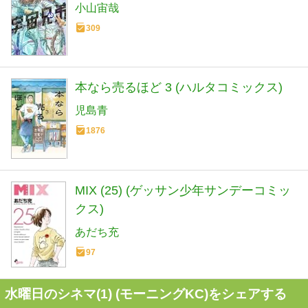
小山宙哉
309
本なら売るほど 3 (ハルタコミックス)
児島青
1876
MIX (25) (ゲッサン少年サンデーコミッ
クス)
あだち充
97
水曜日のシネマ(1) (モーニングKC)をシェアする