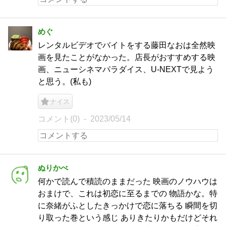
めぐ
レンタルビデオでバイトをする藤田なおは全然映
画を見たことがなかった。店長がおすすめする映
画、ニューシネマパラダイス、U-NEXTで見よう
と思う。(私も)
ナイス
コメント(0)
2023/05/14
ぬりかべ
何かで読んで積読のままだった 映画のノウハウは
おまけで、これは初恋に至るまでの 物語かな。特
に奈緒がふとしたきっかけで恋に落ちる 瞬間を切
り取った巻という感じ ありきたりかもだけどそれ