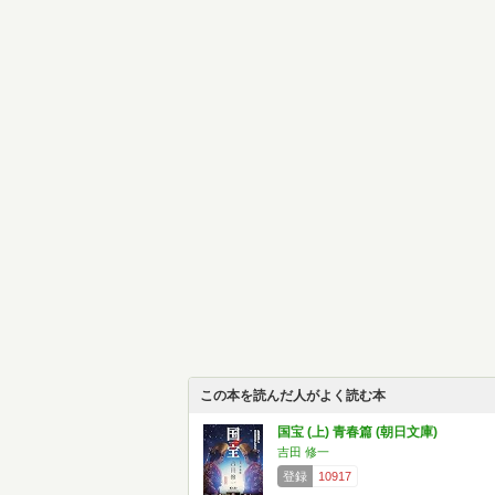
この本を読んだ人がよく読む本
国宝 (上) 青春篇 (朝日文庫)
吉田 修一
登録
10917