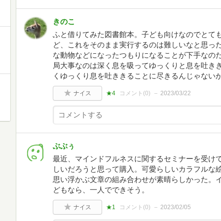
きのこ
ふと借りてみた図書館本。子ども向けなのでとて
ど、これをそのまま実行するのは難しいなと思っ
な動物などになったつもりになることが下手なの
局大事なのは深く息を吸ってゆっくりと息を吐き
くゆっくり息を吐ききることに尽きるんじゃない
ナイス
★4
コメント(
0
)
2023/03/22
ぶぶぅ
最近、マインドフルネスに関するセミナーを受け
しいだろうと思って購入。可愛らしいカラフルな
思い浮かぶ文章の組み合わせが素晴らしかった。
どもなら、一人でできそう。
ナイス
★1
コメント(
0
)
2023/02/05