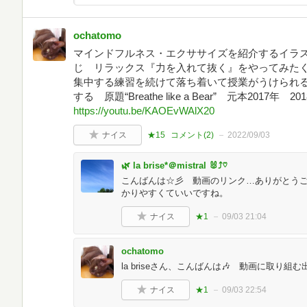
ochatomo
マインドフルネス・エクササイズを紹介するイラ
じ リラックス『力を入れて抜く』をやってみた
集中する練習を続けて落ち着いて授業がうけられ
する 原題“Breathe like a Bear” 元本2017年 
https://youtu.be/KAOEvWAlX20
ナイス
★15
コメント(
2
)
2022/09/03
🌿 la brise*＠mistral 🐰⤴︎♡
こんばんは☆彡 動画のリンク…ありがとうご
かりやすくていいですね。
ナイス
★1
09/03 21:04
ochatomo
la briseさん、こんばんは🎶 動画に取り組
ナイス
★1
09/03 22:54