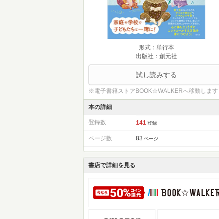
形式：単行本
出版社：創元社
試し読みする
※電子書籍ストアBOOK☆WALKERへ移動します
本の詳細
登録数
141
登録
ページ数
83
ページ
書店で詳細を見る