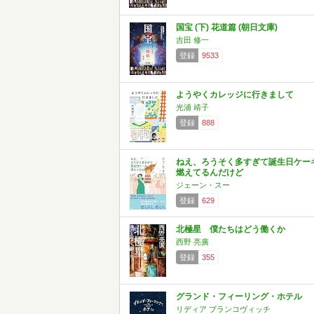
国宝 (下) 花道篇 (朝日文庫)
吉田 修一
登録
9533
ようやくカレッジに行きまして
光浦 靖子
登録
888
ねえ、ろうそく多すぎて誕生日ケー
燃えてるんだけど
ジェーン・スー
登録
629
北極星 僕たちはどう働くか
西野 亮廣
登録
355
グランド・フィーリング・ホテル
リディア ブランコヴィッチ