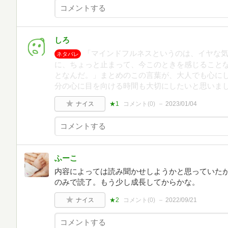
しろ
「マインドフルネスというのは、イヤな
ネタバレ
に、ちょっと止まって、今このときを感じること
となんだ。」まとめのこの言葉が、大人でも心に
分の心に目を向ける時間も大切にしたいと思いま
ナイス
★1
コメント(
0
)
2023/01/04
ふーこ
内容によっては読み聞かせしようかと思っていたが
のみで読了。もう少し成長してからかな。
ナイス
★2
コメント(
0
)
2022/09/21