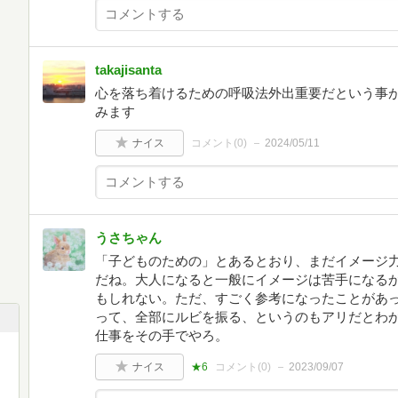
takajisanta
心を落ち着けるための呼吸法外出重要だという事
みます
ナイス
コメント(
0
)
2024/05/11
うさちゃん
「子どものための」とあるとおり、まだイメージ
だね。大人になると一般にイメージは苦手になる
もしれない。ただ、すごく参考になったことがあ
って、全部にルビを振る、というのもアリだとわ
仕事をその手でやろ。
ナイス
★6
コメント(
0
)
2023/09/07