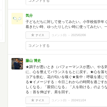
気分
子どもだちに対して使ってみたい。小学校低学年
着きたい時、ゆったりしたい時に使ってみたい、
ナイス
コメント(
0
)
2025/02/06
藤山 博史
★調子が悪いとき（パフォーマンスが悪い、やる
に、心を整えてバランスをもとに戻す。★心を落
コアを飲む、花の匂いを嗅ぐ★集中：呼吸を通じ
る★イメージする：今日これからの時間を過ごす
しくなる」「親切になる」「人を助ける」のよう
る：首を伸ばす、肩を回す。
ナイス
コメント(
0
)
2024/11/24