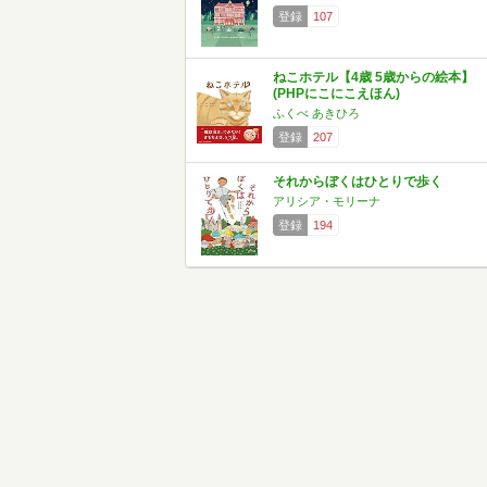
登録
107
ねこホテル【4歳 5歳からの絵本】
(PHPにこにこえほん)
ふくべ あきひろ
登録
207
それからぼくはひとりで歩く
アリシア・モリーナ
登録
194