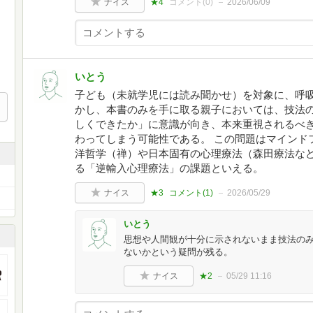
ナイス
★4
コメント(
0
)
2026/06/09
いとう
子ども（未就学児には読み聞かせ）を対象に、呼
かし、本書のみを手に取る親子においては、技法
しくできたか」に意識が向き、本来重視されるべ
わってしまう可能性である。 この問題はマインド
洋哲学（禅）や日本固有の心理療法（森田療法な
る「逆輸入心理療法」の課題といえる。
ナイス
★3
コメント(
1
)
2026/05/29
いとう
思想や人間観が十分に示されないまま技法の
ないかという疑問が残る。
ナイス
★2
05/29 11:16