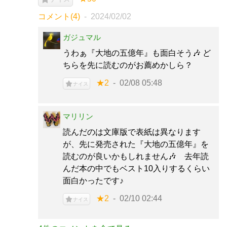
コメント(4)
2024/02/02
ガジュマル
うわぁ『大地の五億年』も面白そう🎶 ど
ちらを先に読むのがお薦めかしら？
★2
02/08 05:48
ナイス
マリリン
読んだのは文庫版で表紙は異なります
が、先に発売された『大地の五億年』を
読むのが良いかもしれません🎶 去年読
んだ本の中でもベスト10入りするくらい
面白かったです♪
★2
02/10 02:44
ナイス