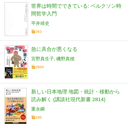
世界は時間でできている: ベルクソン時
間哲学入門
平井靖史
363
急に具合が悪くなる
宮野真生子
磯野真穂
2954
新しい日本地理 地図・統計・移動から
読み解く (講談社現代新書 2814)
重永瞬
240