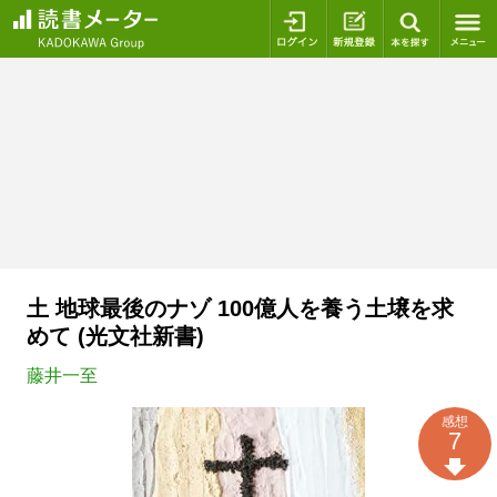
ログイン
新規登録
本を探
土 地球最後のナゾ 100億人を養う土壌を求
めて (光文社新書)
藤井一至
感想
7