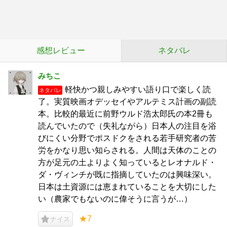
感想レビュー
ネタバレ
みちこ
軽快かつ親しみやすい語り口で楽しく読
ネタバレ
了。実質映画オデッセイやアルテミス計画の副読
本。比較的最近に前野ウルド浩太郎氏の本2冊も
読んでいたので（失礼ながら）日本人の注目を浴
びにくい分野でポスドクをされる若手研究者の苦
労をかなり思い知らされる。人間は天体のことの
方が足元の土よりよく知っているとレオナルド・
ダ・ヴィンチが既に指摘していたのは興味深い。
日本は土資源には恵まれていることを大切にした
い（農家でもないのに偉そうに言うが…）
★7
ナイス