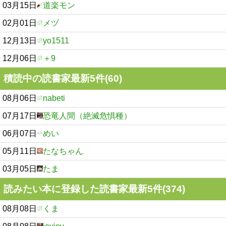
03月15日
道楽モン
02月01日
メヅ
12月13日
yo1511
12月06日
＋9
積読中の読書家最新5件(60)
08月06日
nabeti
07月17日
恐竜人間（絶滅危惧種）
06月07日
めい
05月11日
たなちゃん
03月05日
たま
読みたい本に登録した読書家最新5件(374)
08月08日
くま