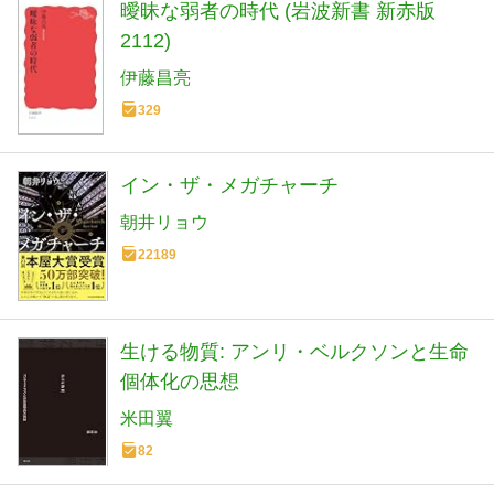
曖昧な弱者の時代 (岩波新書 新赤版
2112)
伊藤昌亮
329
イン・ザ・メガチャーチ
朝井リョウ
22189
生ける物質: アンリ・ベルクソンと生命
個体化の思想
米田翼
82