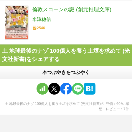
倫敦スコーンの謎 (創元推理文庫)
米澤穂信
2546
土 地球最後のナゾ 100億人を養う土壌を求めて (光
文社新書)をシェアする
本つぶやきをつぶやく
土 地球最後のナゾ 100億人を養う土壌を求めて (光文社新書)
の
評価
60
％
感
想・レビュー
7
件