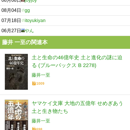
08月08日
joyjoy
08月04日
gg
07月18日
itoyukiyan
06月27日
やん
藤井 一至の関連本
土と生命の46億年史 土と進化の謎に迫
る (ブルーバックス B 2278)
藤井一至
1009
ヤマケイ文庫 大地の五億年 せめぎあう
土と生き物たち
藤井一至
698