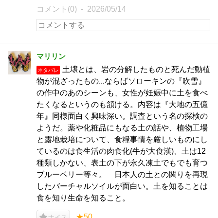
コメント(0)
2026/05/14
マリリン
土壌とは、岩の分解したものと死んだ動植
ネタバレ
物が混ざったもの...ならばソローキンの『吹雪』
の作中のあのシーンも、女性が妊娠中に土を食べ
たくなるというのも頷ける。内容は『大地の五億
年』同様面白く興味深い。調査という名の探検の
ようだ。薬や化粧品にもなる土の話や、植物工場
と露地栽培について、食糧事情を厳しいものにし
ているのは食生活の肉食化(牛が大食漢)、土は12
種類しかない、表土の下が永久凍土でもでも育つ
ブルーベリー等々。 日本人の土との関りを再現
したバーチャルソイルが面白い。土を知ることは
食を知り生命を知ること。
★50
ナイス