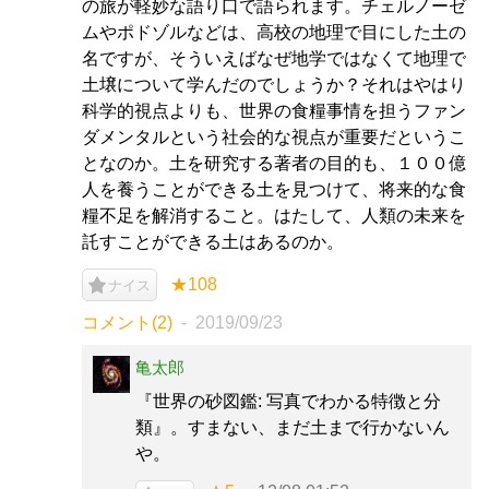
の旅が軽妙な語り口で語られます。チェルノーゼ
ムやポドゾルなどは、高校の地理で目にした土の
名ですが、そういえばなぜ地学ではなくて地理で
土壌について学んだのでしょうか？それはやはり
科学的視点よりも、世界の食糧事情を担うファン
ダメンタルという社会的な視点が重要だというこ
となのか。土を研究する著者の目的も、１００億
人を養うことができる土を見つけて、将来的な食
糧不足を解消すること。はたして、人類の未来を
託すことができる土はあるのか。
★108
ナイス
コメント(2)
2019/09/23
亀太郎
『世界の砂図鑑: 写真でわかる特徴と分
類』。すまない、まだ土まで行かないん
や。