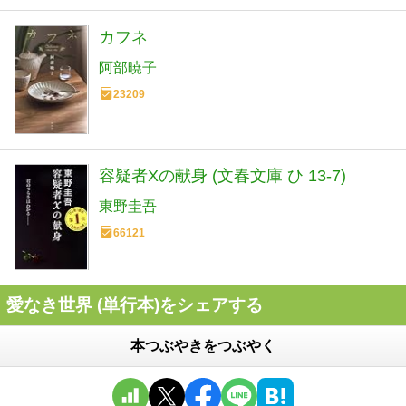
カフネ
阿部暁子
23209
容疑者Xの献身 (文春文庫 ひ 13-7)
東野圭吾
66121
愛なき世界 (単行本)をシェアする
本つぶやきをつぶやく