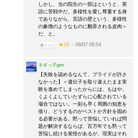
しかし、当の院生の一部はというと、英
語に苦戦中だ。多様性を愛し尊重する身
でありながら、言語の壁という、多様性
の象徴のようなものに翻弄される皮肉＞
だ、と。
★28
06/07 08:54
ナイス
ネギっ子gen
【失敗を認めるなんて、プライドが許さ
なかった】＜遺伝子を取り違えたまま実
験を進めてしまったからには、もはや、
くよくよしていたずらに心配されている
場合ではない。一刻も早く周囲の知恵を
借り、どうするのがベストか方針を固め
る必要がある。黙って苦悩していれば問
題が解決するならば、百万年でも黙って
苦悩し続ける覚悟があるが、現実はそれ