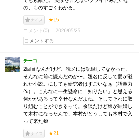
ても素敵だ。 失敗を言えないプライドみたいな
の、ものすごくわかる。
★15
ナイス
コメント(0)
2026/05/25
チーコ
2回目なんだけど、読メには記録してなかった。
そんなに前に読んだのか〜。題名に反して愛が溢
れた小説。にしても研究者はすごいなぁ（語彙力
💦）。こんなに一生懸命に「知りたい」と思える
何かがあるって幸せなんだよね。そしてそれに取
り組むことができるって。余談だけど娘が結婚し
て木村になったんで、本村がどうしても木村で入
って来た😅
★21
ナイス