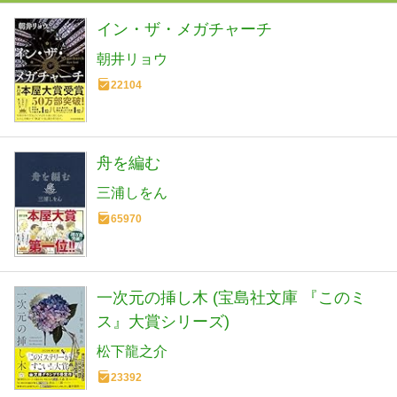
イン・ザ・メガチャーチ
朝井リョウ
22104
舟を編む
三浦しをん
65970
一次元の挿し木 (宝島社文庫 『このミ
ス』大賞シリーズ)
松下龍之介
23392