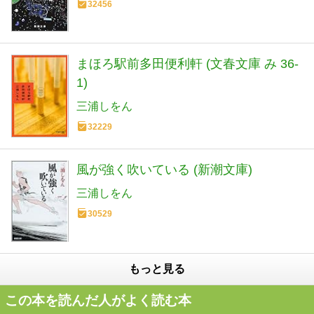
32456
まほろ駅前多田便利軒 (文春文庫 み 36-
1)
三浦しをん
32229
風が強く吹いている (新潮文庫)
三浦しをん
30529
もっと見る
この本を読んだ人がよく読む本