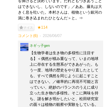
を捧げると決めています。だれともつきあうこと
はできないし、しないのです」／ああ。藤丸は大
きく息を吐いた。本村さんは、植物という銀河の
渦に巻き込まれたひとなんだ＞と。⇒
★114
ナイス
コメント(6)
2026/06/07
ネギっ子gen
【生物学者は生き物の多様性に注目す
る】＜偶然が積み重なって、いまの地球
上に存在する生態系ができあがった。も
う一度、地球の歴史をやり直したとして
も、すべて偶然を同じように起こすこと
はできない。／確率的に再現不可能と言
っていい、絶妙のバランスのうえに成り
立った生き物の多様性。そこに興味を持
ち、謎を解き明かしたいと、松田研究室
の面々は植物の観察や実験をしている。