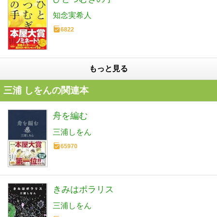
知念実希人
6822
もっと見る
三浦 しをんの関連本
舟を編む
三浦しをん
65970
きみはポラリス
三浦しをん