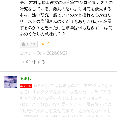
語。 本村は松田教授の研究室でシロイヌナズナの
研究をしている。藤丸の想いより研究を優先する
本村…途中研究一筋でいいのかと揺れる心が出た
りラストの岩間さんのくだりもありこれから進展
するのか？と思ったけど結局は何も起きず。 はて
あのくだりの意味は？？
★19
ナイス
コメント(0)
2026/06/27
あまね
藤丸視点では普通なのに、本村視点になる
ネタバレ
と急にオタク女子な文体になるんだ…。出てくる
キャラがみんな善い人でまあフィクションだしこ
れはこれで好きかなと思ってたら、最後近くに岩
間が急に嫉妬心を見せてきて、えっそんな生々し
い感情出しときながら掘り下げずに終わるの…と