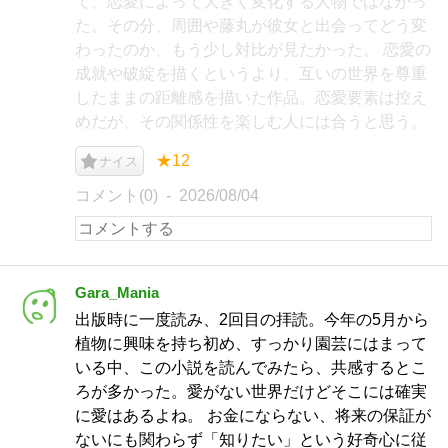
て、恋愛によって大きく変化する人物ではなかっ
た。その分、周囲や藤丸が彼女と出会ってどう変
わったのか、もう少し対比が見たかった。 恋愛の
成就や破綻を描くというより、互いの世界を尊重
したままの距離感を描いた作品。恋愛要素は控え
めだが、その関係性を楽しむ人には合うと思う。
★12
ナイス
コメント(0)
2026/08/04
Gara_Mania
出版時に一度読み、2回目の拝読。今年の5月から
植物に興味を持ち初め、すっかり園芸にはまって
いる中、この小説を読んでみたら、共感するとこ
ろが多かった。愛がない世界だけどそこには確実
に愛はあるよね。 お金にならない、将来の保証が
ないにも関わらず「知りたい」という好奇心に従