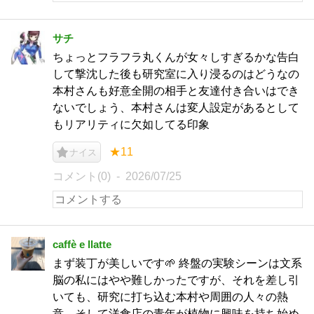
サチ
ちょっとフラフラ丸くんが女々しすぎるかな告白
して撃沈した後も研究室に入り浸るのはどうなの
本村さんも好意全開の相手と友達付き合いはでき
ないでしょう、本村さんは変人設定があるとして
もリアリティに欠如してる印象
★11
ナイス
コメント(0)
2026/07/25
caffè e llatte
まず装丁が美しいです🌱 終盤の実験シーンは文系
脳の私にはやや難しかったですが、それを差し引
いても、研究に打ち込む本村や周囲の人々の熱
意、そして洋食店の青年が植物に興味を持ち始め