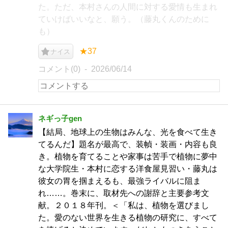
た。ただ、本村さんの人間に対する愛情も生まれ
ていけばいいなと、願う。（藤丸くんのために
も）
★37
ナイス
コメント(0)
2026/06/14
ネギっ子gen
【結局、地球上の生物はみんな、光を食べて生き
てるんだ】題名が最高で、装幀・装画・内容も良
き。植物を育てることや家事は苦手で植物に夢中
な大学院生・本村に恋する洋食屋見習い・藤丸は
彼女の胃を掴まえるも、最強ライバルに阻ま
れ……。巻末に、取材先への謝辞と主要参考文
献。２０１８年刊。＜「私は、植物を選びまし
た。愛のない世界を生きる植物の研究に、すべて