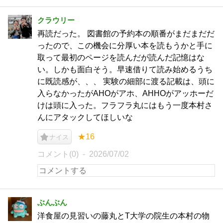
クラウリー
再読だった。 図書館の予約本の順番がまだまだだ
ったので、この機会に分厚い本を読もうかと手に
取って最初のページを読んだが読んだ記憶はな
い。しかも面白そう。早速借りて読み始めるうち
に既読感が、、、 実験の細部に渡る記載は、頭に
入らなかったがAHOがアホ、AHHOがアッホーだ
けは頭に入った。フラフラ丸にはもう一度本村さ
んにアタックしてほしいな
★16
ナイス
コメント(0)
2026/07/02
ぶんぶん
洋食屋の見習いの藤丸とT大学の院生の本村の物