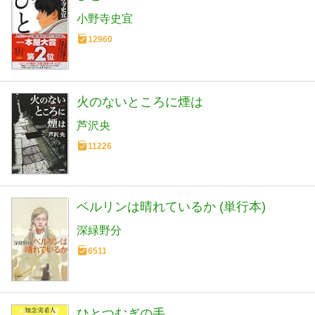
小野寺史宜
12960
火のないところに煙は
芦沢央
11226
ベルリンは晴れているか (単行本)
深緑野分
6511
ひとつむぎの手