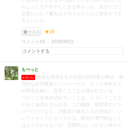
ちょっとモヤモヤしたまま終わった。あのくだり
必要だった？藤丸はそのうちちゃんと彼女ができ
るといいな。
★16
ナイス
コメント(0)
2026/06/22
もぺっと
植物を研究する大学院の研究室が舞台。個
ネタバレ
性的な松田教授とメンバーたち。とくに本村さん
の研究を軸に、悲喜こもごもが描かれている。一
つのことを突き詰めていくとは、こういうことな
のかと納得させられる。この物語、研究室のメン
バーだけでなく、洋食屋の藤丸くんの存在が、い
いアクセントになっている。研究の専門的なこと
はよくわからないが、雰囲気はしっかりと味わえ