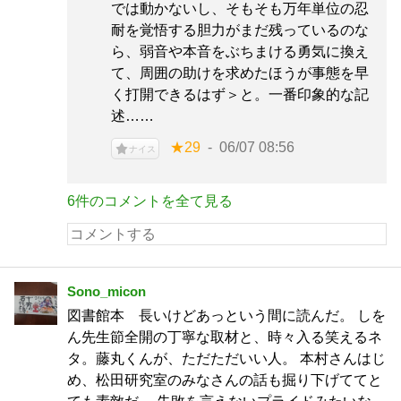
では動かないし、そもそも万年単位の忍
耐を覚悟する胆力がまだ残っているのな
ら、弱音や本音をぶちまける勇気に換え
て、周囲の助けを求めたほうが事態を早
く打開できるはず＞と。一番印象的な記
述……
★29
06/07 08:56
ナイス
6件のコメントを全て見る
Sono_micon
図書館本 長いけどあっという間に読んだ。 しを
ん先生節全開の丁寧な取材と、時々入る笑えるネ
タ。藤丸くんが、ただただいい人。 本村さんはじ
め、松田研究室のみなさんの話も掘り下げててと