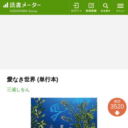
ログイン
新規登録
本を探
愛なき世界 (単行本)
三浦しをん
感想
3520