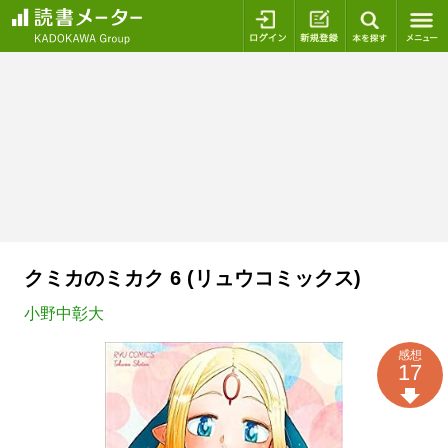
ログイン
新規登録
本を探
クミカのミカク 6 (リュウコミックス)
小野中彰大
感想
17