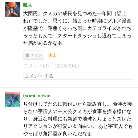
唯人
大団円。クミカの成長を見つめた一年間（話上
ね）でした。思うに、始まった時期にグルメ漫画
が隆盛で、運悪くそっち側にカテゴライズされち
ゃったもんで、スタートダッシュし遅れてしまっ
た感があるかなあ。
★1
ナイス
コメント(0)
2018/09/17
tsumi_ojisan
片付けしてたのに気付いたら読み直し。 食事が要
らない宇宙人の主人公クミカが食事を摂る様にな
り、身近な料理にも新鮮で地球とちょっとズレた
リアクションが可愛い＆面白い。 あと宇宙人でも
やっぱり角部屋が良いんだなぁ