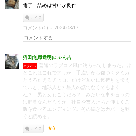
電子 詰めは甘いが良作
ナイス
コメント(0)
2024/08/17
猫田(無職透明)にゃん吉
普通のラブコメ風に終わってしまった。け
ネタバレ
どこれはこれでアリか。手違いから傷つくクミカ
とうろたえるチヒロ、だけど互いに気持ちを伝え
て…と、地球人と外星人の話でなくてもよく
ね？ 男と女もこうだろ？ みたいな事を言うの
は野暮なんだろうか。社員や友人たちと仲よくご
飯を食べるエンディング。その続きはカバーを剥
ぐと読める。
★8
ナイス