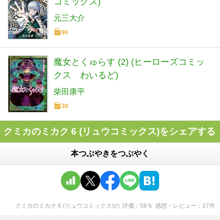
コミックス)
元三大介
96
魔女とくゅらす (2) (ヒーローズコミッ
クス わいるど)
柴田康平
38
クミカのミカク 6 (リュウコミックス)をシェアする
本つぶやきをつぶやく
クミカのミカク 6 (リュウコミックス)
の
評価
59
％
感想・レビュー
17
件