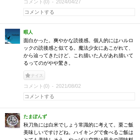
コメント(0)
2024/04/27
暇人
面白かった。爽やかな読後感。個人的にはハルロ
ックの読後感と似てる。魔法少女にあこがれて、
から辿ってきたけど、これ描いた人があれ描いて
るってのがやや驚き。
ナイス
コメント(0)
2021/08/02
たまぽんず
秋刀魚には白米でしょう常識的に考えて。栗ご飯
美味しいですけどね。ハイキングで食べるご飯は
とても美味しそう、やっぱり空腹は最大の調味料