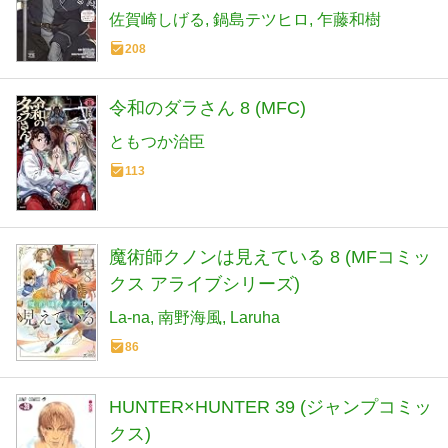
弟子たちが俺を放ってくれない件~ 9 (9)
佐賀崎しげる
鍋島テツヒロ
乍藤和樹
(ヤングチャンピオンコミックス)
208
令和のダラさん 8 (MFC)
ともつか治臣
113
魔術師クノンは見えている 8 (MFコミッ
クス アライブシリーズ)
La-na
南野海風
Laruha
86
HUNTER×HUNTER 39 (ジャンプコミッ
クス)