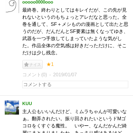
ooooo0000ooo
最終巻。終わりとしてはキレイだが、この先が見
れないというのもちょっとアレだなと思った。全
巻を通して、SF＋メシものの漫画として出たと思
うのだが、だんだんとSF要素は無くなってゆき、
武器を一つ手放してしまっていたような気がし
た。作品全体の空気感は好きだっただけに、そこ
だけは少し残念。
★1
ナイス
コメント(0)
2019/01/07
KUU
主人公もいいんだけど、ミムラちゃんが可愛いな
ぁ。翻弄されたい。振り回されたいというドMゴ
コロをくすぐる魔性。 いやー、なんだかんだ綺
麗にまとまりましたね。あっさり感はあるけど、