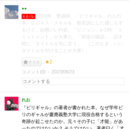
●●
2018年、塾講師、「ビリギャル」の人の
ネタバレ
本。ビジネス・スキルを、処世訓にした感じもす
るけど、結構いい内容。「ビジョン」p-198:「コ
ミットメント」が大事だ。「前提の確認」、話す
時に「タイトルを先に言う」、（このとき、いい
タイトルを付けることが大事）。
★2
ナイス
コメント(0)
2023/06/23
れお
『ビリギャル』の著者が書かれた本。なぜ学年ビ
リのギャルが慶應義塾大学に現役合格するという
奇跡が起こせたのか。元々その子に「才能」があ
ったのではないか？ そうではない。著者曰く「才