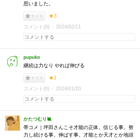
思いました。
★3
ナイス
コメント(0)
2024/02/11
pupuko
継続は力なり やれば伸びる
★1
ナイス
コメント(0)
2024/01/20
かたつむり🐌
帯コメ｜坪田さんこそ才能の正体。信じる事。努
力し続ける事。伸ばす事。才能とか天才とか地頭