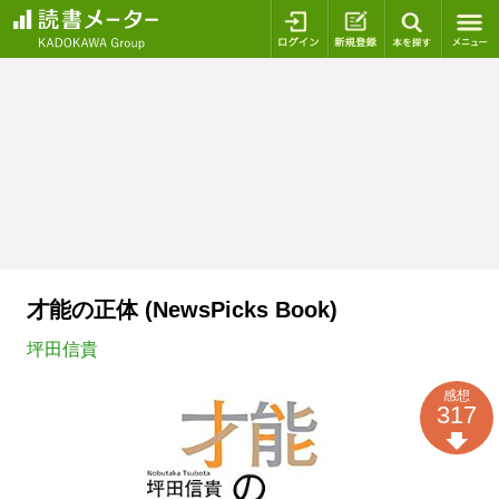
ログイン
新規登録
本を探
才能の正体 (NewsPicks Book)
坪田信貴
感想
317