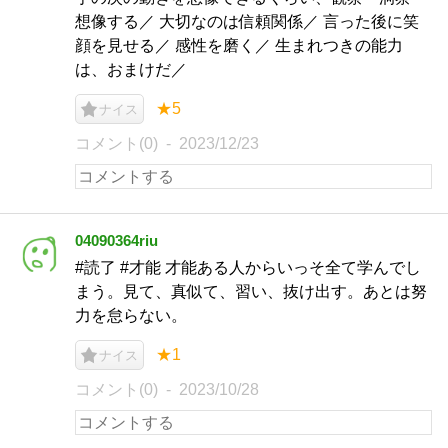
想像する／ 大切なのは信頼関係／ 言った後に笑
顔を見せる／ 感性を磨く／ 生まれつきの能力
は、おまけだ／
★5
ナイス
コメント(0)
2023/12/23
04090364riu
#読了 #才能 才能ある人からいっそ全て学んでし
まう。見て、真似て、習い、抜け出す。あとは努
力を怠らない。
★1
ナイス
コメント(0)
2023/10/28