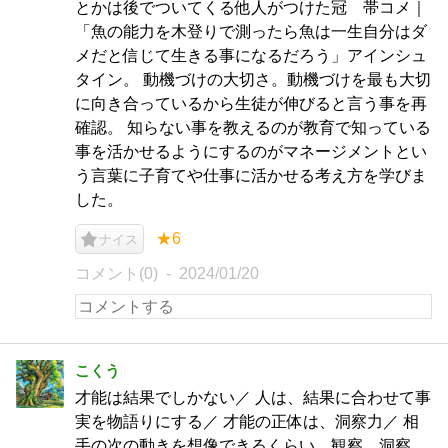
とかは後でついてくる他人がつけた冠 帯コメ｜
「魚の能力を木登りで測ったら魚は一生自分はダ
メだと信じて生きる事になるだろう」アインシュ
タイン。 動機づけの大切さ。動機づけを最も大切
に向き合っているから生徒が伸びると言う事を再
確認。 知らない事を教えるのが教育で知っている
事を活かせるようにするのがマネージメントとい
う言葉に子育てや仕事に活かせる考え方を学びま
した。
★6
ナイス
コメント(0)
2024/01/20
こくう
才能は結果でしかない／ 人は、結果に合わせて事
実を物語りにする／ 才能の正体は、洞察力／ 相
手の次の動きを想像できるくらい、観察 洞察