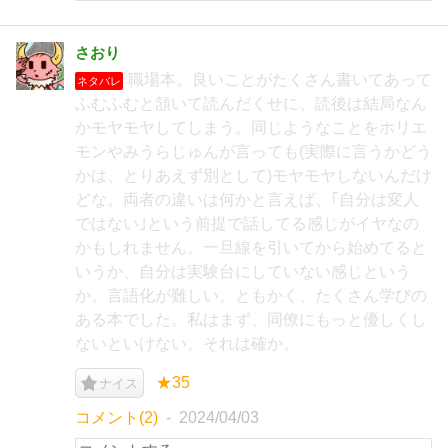
さおり
職場本。良いことがたくさん書いてあって
ネタバレ
ふむふむと頷いて読んだくせに、読後は結局なん
かモヤモヤしてしまう。同じようなことをホリエ
モンやみうらじゅんが言っても(実際に言うかどう
かは、とりあえず別として)モヤモヤしないんだけ
どな。両者の違いは何かと言えば、｢自分は変人
ではない｣という前提で話してる感じがイヤなの
かもしれません。一旦線を引いてから始めてると
いうか、自分は実験台にしていない感じという
か。言語化が難しい。ともかく、たくさん学びの
ある本でした。私はまず、同僚にもっと優しくし
ないといけない。それは確か。
★35
ナイス
コメント(2)
2024/04/03