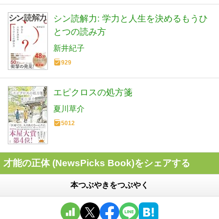
シン読解力: 学力と人生を決めるもうひ
とつの読み方
新井紀子
929
エピクロスの処方箋
夏川草介
5012
才能の正体 (NewsPicks Book)をシェアする
本つぶやきをつぶやく