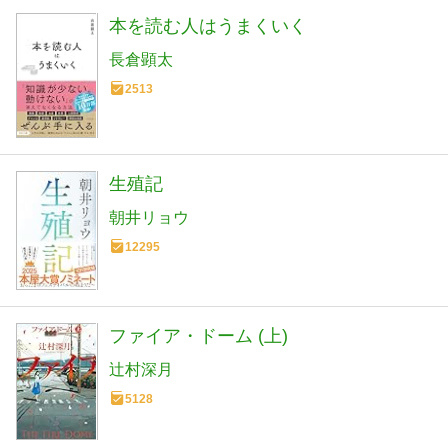
本を読む人はうまくいく
長倉顕太
2513
生殖記
朝井リョウ
12295
ファイア・ドーム (上)
辻村深月
5128