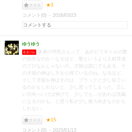
★3
ナイス
コメント(0)
2026/03/23
ゆうゆう
著者の坪田さんって、あのビリギャルの塾
ネタバレ
の先生なのか！なるほど、塾というより人材育成
のプロなんじゃないの。才能は誰にでもある。そ
の才能の伸ばし方を心得ているのね。なるほど。
そして才能を伸ばすのは、ブラックと少し似てい
るのかもしれないと、少し思ってしまった。正し
い方向へいけば伸びて、少しでも…があれば洗脳
になるのかも。と思う私が少し後ろ向きなのかも
しれない。
★15
ナイス
コメント(0)
2025/01/13