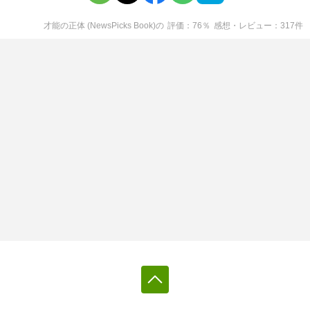
才能の正体 (NewsPicks Book)
の
評価
76
％
感想・レビュー
317
件