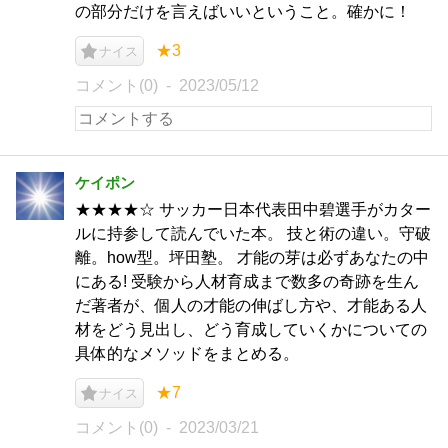
の部分だけを言えばいいということ。確かに！
★3
ナイス
コメント(0)
2023/05/12
ケイポン
★★★★☆ サッカー日本代表田中碧選手がカター
ルに持参して読んでいた本。 技と術の違い。守破
離。how型。坪田塾。 才能の芽は必ずあなたの中
にある! 受験から人材育成まで数多の奇跡を生ん
だ著者が、個人の才能の伸ばし方や、才能ある人
材をどう見出し、どう育成していくかについての
具体的なメソッドをまとめる。
★7
ナイス
コメント(0)
2023/03/21