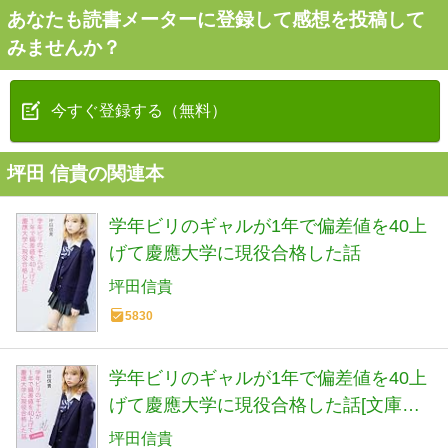
あなたも読書メーターに登録して感想を投稿して
みませんか？
今すぐ登録する（無料）
坪田 信貴の関連本
学年ビリのギャルが1年で偏差値を40上
げて慶應大学に現役合格した話
坪田信貴
5830
学年ビリのギャルが1年で偏差値を40上
げて慶應大学に現役合格した話[文庫特
別版] (角川文庫)
坪田信貴