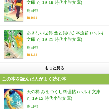
文庫 た 19-19 時代小説文庫)
髙田郁
4661
あきない世傳 金と銀(六) 本流篇 (ハルキ
文庫 た 19-21 時代小説文庫)
髙田郁
4183
もっと見る
この本を読んだ人がよく読む本
天の梯 みをつくし料理帖 (ハルキ文庫
た 19-12 時代小説文庫)
高田郁