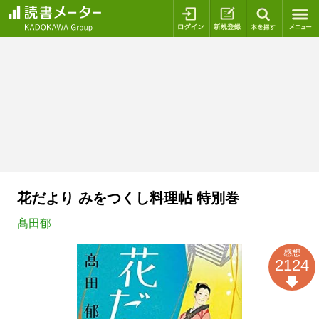
ログイン
新規登録
本を探
花だより みをつくし料理帖 特別巻
髙田郁
感想
2124