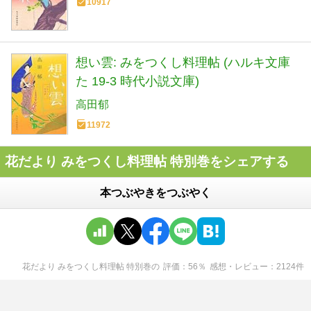
10917
想い雲: みをつくし料理帖 (ハルキ文庫
た 19-3 時代小説文庫)
高田郁
11972
花だより みをつくし料理帖 特別巻をシェアする
本つぶやきをつぶやく
花だより みをつくし料理帖 特別巻
の
評価
56
％
感想・レビュー
2124
件