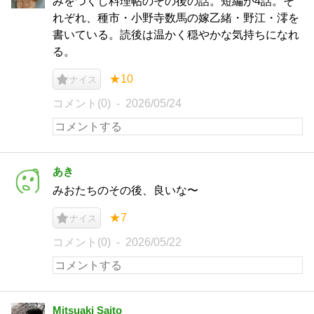
みをつくし料理帖のその後の話。短編が4話。そ
れぞれ、種市・小野寺数馬の嫁乙緒・野江・澪を
書いている。読後は温かく穏やかな気持ちになれ
る。
★10
ナイス
コメント(0)
2026/05/24
あき
みおたちのその後、良いな〜
★7
ナイス
コメント(0)
2026/05/22
Mitsuaki Saito