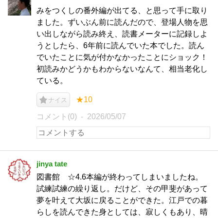
みをつくしの番外編が出てる、と思って手に取り
ました。ずいぶん前に読んだので、登場人物を思
い出しながら読み終え、読書メーターに記録しよ
うとしたら、6年前に読んでいた本でした。読ん
でいたことに気が付かなかったことにショック！
初読みかどうかもわからないなんて、相当老化し
ている。
★10
ナイス
コメント(0)
2026/05/07
jinya tate
図書館 ☆4.6本編が終わってしまいましたね。
試練試練の繰り返し。だけど、その甲斐があって
夢を叶えて大坂に戻ることができた。江戸での暮
らしを読んできた身としては、寂しくもあり、晴