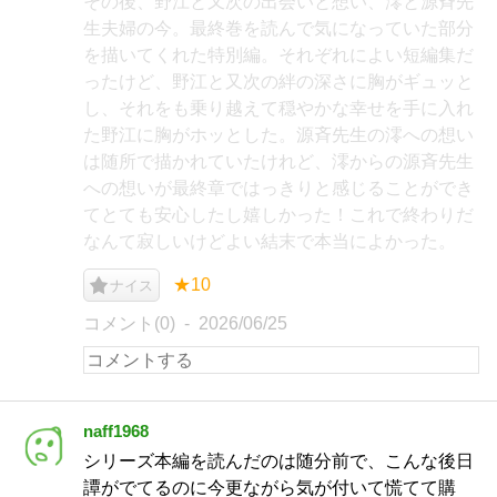
その後、野江と又次の出会いと想い、澪と源斉先
生夫婦の今。最終巻を読んで気になっていた部分
を描いてくれた特別編。それぞれによい短編集だ
ったけど、野江と又次の絆の深さに胸がギュッと
し、それをも乗り越えて穏やかな幸せを手に入れ
た野江に胸がホッとした。源斉先生の澪への想い
は随所で描かれていたけれど、澪からの源斉先生
への想いが最終章ではっきりと感じることができ
てとても安心したし嬉しかった！これで終わりだ
なんて寂しいけどよい結末で本当によかった。
★10
ナイス
コメント(0)
2026/06/25
naff1968
シリーズ本編を読んだのは随分前で、こんな後日
譚がでてるのに今更ながら気が付いて慌てて購