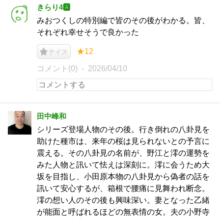
きらり4🅰️
みおつくしの特別編で皆のその後がわかる。皆、
それぞれ幸せそうで良かった
★12
ナイス
コメント(0)
2026/04/10
田中峰和
シリーズ登場人物のその後。行き倒れの八卦見を
助けた種市は、来年の桜は見られないとの予言に
震える。その八卦見の名前が、野江と澪の運勢を
みた人物と訊いて怯えは深刻に。澪に会うため大
坂を目指し、小田原本物の八卦見から偽者の話を
訊いて安心するが、箱根で腰痛に見舞われ断念。
澪の想い人のその後も興味深い。妻となった乙緒
が能面と呼ばれるほどの無表情の女。夫の小野寺