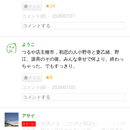
★14
ナイス
コメント(0)
2026/07/27
ようこ
つるや店主種市，初恋の人小野寺と妻乙緒、野
江、源斉のその後。みんな幸せで何より。終わっ
ちゃった。でもすっきり。
★8
ナイス
コメント(0)
2026/07/20
アサイ
小松原さま（この方が馴染む、、、！）の
ネタバレ