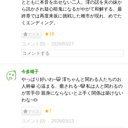
とともに本音を出せない二人。澪の話を夫の妹か
ら訊かされ疑心暗鬼になるがやがて和解する。最
終章では再度来坂に挑戦した種市が現れ、めでた
くエンディング。
★16
ナイス
コメント(0)
2026/03/27
今多靖子
やっぱり好いわ~🙀 澪ちゃんと関わる人たちのお
人柄😁 心温まる、癒される~🤡 私は人と関わるの
が苦手😣 親身にならないと上手く関係は築けない
わな~🐽
★7
ナイス
コメント(0)
2026/03/13