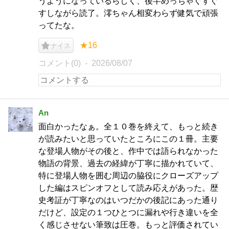
うようになっているらしく、後半めっちゃぐすぐ
すしながら読了。澪ちゃん相変わらず健気で頑張
ってたな。
★16
ナイス
コメント(0)
2026/08/07
An
面白かったなぁ。全１０巻を終えて、もっと続き
が読みたいと思っていたところにこの１冊。主要
な登場人物がその後と、作中では語られなかった
物語の背景、過去の経緯が丁寧に描かれていて、
特に登場人物を囲む周辺の脇役にクローズアップ
した編はスピンオフとして読み応えがあった。歴
史考証が丁寧なのはいつだかの後記にあった通り
だけど、設定の１つひとつに漏れや行き違いを全
く感じさせない筆致は圧巻。もっと評価されてい