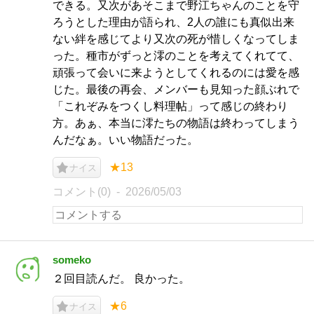
できる。又次があそこまで野江ちゃんのことを守
ろうとした理由が語られ、2人の誰にも真似出来
ない絆を感じてより又次の死が惜しくなってしま
った。種市がずっと澪のことを考えてくれてて、
頑張って会いに来ようとしてくれるのには愛を感
じた。最後の再会、メンバーも見知った顔ぶれで
「これぞみをつくし料理帖」って感じの終わり
方。あぁ、本当に澪たちの物語は終わってしまう
んだなぁ。いい物語だった。
★13
ナイス
コメント(0)
2026/05/03
someko
２回目読んだ。 良かった。
★6
ナイス