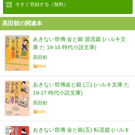
今すぐ登録する（無料）
髙田郁の関連本
あきない世傳 金と銀 源流篇 (ハルキ文
庫 た 19-15 時代小説文庫)
髙田郁
6856
あきない世傳金と銀 (三) (ハルキ文庫 た
19-17 時代小説文庫)
髙田郁
5291
あきない世傳 金と銀(五) 転流篇 (ハルキ