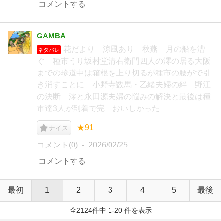
GAMBA
花だより 涼風あり 秋燕 月の船を漕
ネタバレ
ぐ 種市うり坂村堂清右衛門四人の澪の居る大阪
までの珍道中は箱根を上り切るが種市の腰がで引
き消すことに 小野寺数馬・乙緒夫婦の絆 野江
の決断 澪と永田源夫婦の悩みの解決と最後は種
市達3人が到着で完 おいしかった
★91
ナイス
コメント(0)
2026/02/25
最初
1
2
3
4
5
最後
全2124件中 1-20 件を表示