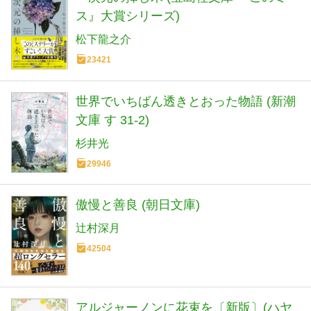
ス』大賞シリーズ)
松下龍之介
23421
世界でいちばん透きとおった物語 (新潮
文庫 す 31-2)
杉井光
29946
傲慢と善良 (朝日文庫)
辻村深月
42504
アルジャーノンに花束を〔新版〕(ハヤ