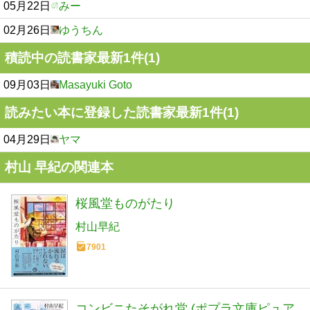
05月22日
みー
02月26日
ゆうちん
積読中の読書家最新1件(1)
09月03日
Masayuki Goto
読みたい本に登録した読書家最新1件(1)
04月29日
ヤマ
村山 早紀の関連本
桜風堂ものがたり
村山早紀
7901
コンビニたそがれ堂 (ポプラ文庫ピュア