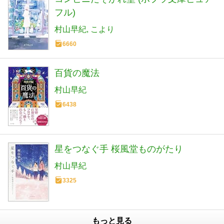
フル)
村山早紀
こより
6660
百貨の魔法
村山早紀
6438
星をつなぐ手 桜風堂ものがたり
村山早紀
3325
もっと見る