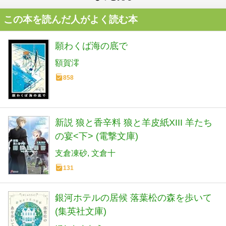
この本を読んだ人がよく読む本
願わくば海の底で
額賀澪
858
新説 狼と香辛料 狼と羊皮紙XIII 羊たち
の宴<下> (電撃文庫)
支倉凍砂
文倉十
131
銀河ホテルの居候 落葉松の森を歩いて
(集英社文庫)