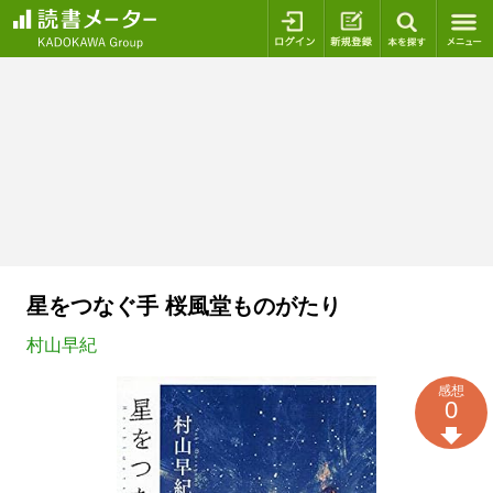
ログイン
新規登録
本を探
星をつなぐ手 桜風堂ものがたり
村山早紀
感想
0