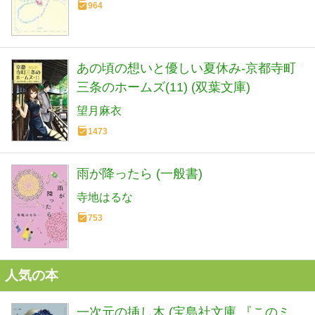
964
あの頃の想いと優しい夏休み-京都寺町
三条のホームズ(11) (双葉文庫)
望月麻衣
1473
雨が降ったら (一般書)
寺地はるな
753
人気の本
一次元の挿し木 (宝島社文庫 『このミ