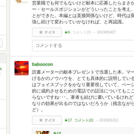
営業職でも何でもないけど献本に応募したらまさ
ー・セールスポジションがどういったことを考え
とができた。本編とは直接関係ないけど、時代は
強し続けて変わっていかなければ、と再認識。
ナイス
★6
コメント(
0
)
2019/02/07
baboocon
ュ
読書メーターの献本プレゼントで当選した本。マ
」
げるかのノウハウを、とても具体的に説明してい
はフェイスブックをかなり重要視していて、ペー
的に成約させるための電話での話法についてもこ
らないですね･･･。著者も結びに書いているけれ
なりの効果が出るのではないだろうか（残念なが
ど）。
ナイス
★17
コメント(
2
)
2019/01/13
あび