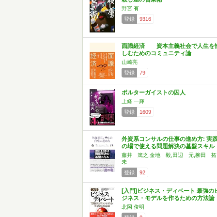
野宮 有
登録
9316
面識経済 資本主義社会で人生を
しむためのコミュニティ論
山崎亮
登録
79
ポルターガイストの囚人
上條 一輝
登録
1609
外資系コンサルの仕事の進め方: 実
の場で使える問題解決の基盤スキル
藤井 篤之,金地 毅,田辺 元,柳田 拓
未
登録
92
[入門]ビジネス・ディベート 最強の
ジネス・モデルを作るための方法論
北岡 俊明