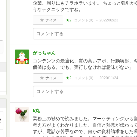
企業、周りにもチラホラいます。 ちょっと強引か
うなテクニックですね。
ナイス
★2
コメント(
0
)
2022/02/23
がっちゃん
コンテンツの最適化、質の高いアポ、行動喚起、
価値はある。でも、実行しなければ意味がない」
ナイス
★2
コメント(
0
)
2020/11/24
k丸
業務上の勧めで読みました。マーケティングから
考え方がよくわかりました。自信と熱意が伝わって
すが、電話が苦手なので、何かの資料請求をした