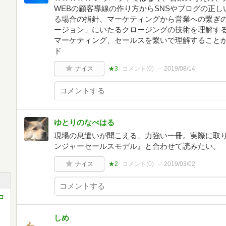
WEBの顧客導線の作り方からSNSやブログの正
る場合の指針、マーケティングから営業への繋ぎ
ージョン」にいたるクロージングの技術を理解す
マーケティング、セールスを繋いで理解することがで
ド
ナイス
★3
コメント(
0
)
2019/08/14
ゆとりのなべはる
現場の息遣いが聞こえる、力強い一冊。実際に取
ンジャーセールスモデル』と合わせて読みたい。
ナイス
★2
コメント(
0
)
2019/03/02
ロ
しめ