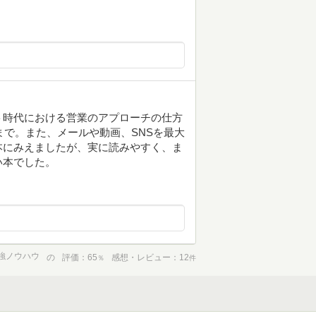
ト時代における営業のアプローチの仕方
まで。また、メールや動画、SNSを最大
本にみえましたが、実に読みやすく、ま
い本でした。
強ノウハウ
の
評価
65
感想・レビュー
12
％
件