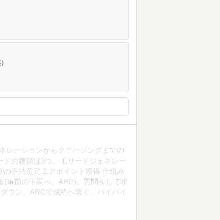
笑）
ェネレーションからクロージングまでの
ドの種類は3つ。 1.リードジェネレー
の手法選定 2.アポイント獲得 仕組み
る(事前の下調べ、ARP)。質問をして断
イダウン。ARCで成約へ繋ぐ。バイバイ