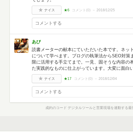
ナイス
★6
コメント(
0
)
2018/12/25
あび
読書メーターの献本にていただいた本です。ネッ
について学べます。ブログの執筆法からSEO対策
限に活用する手立てまで。一見、固そうな内容の
た実践的なものに仕上がっています。大変に面白
ナイス
★17
コメント(
0
)
2018/12/04
成約のコード デジタルツールと営業現場を連動する最