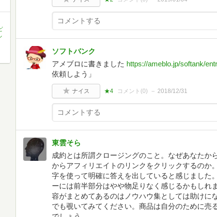
ピ
ル
ソフトバンク
アメブロに書きました
https://ameblo.jp/softank/e
依頼しよう」
ナイス
★4
コメント(
0
)
2018/12/31
東雲そら
成約とは所謂クロージングのこと。なぜあなたから
からアフィリエイトのリンクをクリックするのか
字を使って明確に答えを出していると感じました。
ーには前半部分はやや物足りなく感じるかもしれま
容がまとめてあるのはノウハウ集としては助けに
でも覗いてみてください。商品は自分のために売
でしょう。