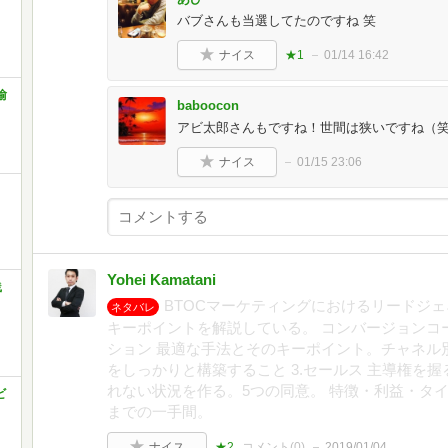
バブさんも当選してたのですね 笑
ナイス
★1
01/14 16:42
愉
baboocon
アビ太郎さんもですね！世間は狭いですね（
ナイス
01/15 23:06
Yohei Kamatani
践
BTOCマーケティングにおけるリードジ
ネタバレ
キーポイントを解説している。 コンバージョンコー
ション 最適な手法とそのキーポイント。チャネル別
をしっかりと構築すること 3.セールス 主導権を握
れない状況を作る。5つの同意。 特徴・利益・タ
ビ
までの一手間。
ナイス
★2
コメント(
0
)
2019/01/04