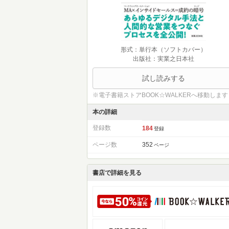
形式：単行本（ソフトカバー）
出版社：実業之日本社
試し読みする
※電子書籍ストアBOOK☆WALKERへ移動します
本の詳細
登録数
184
登録
ページ数
352
ページ
書店で詳細を見る