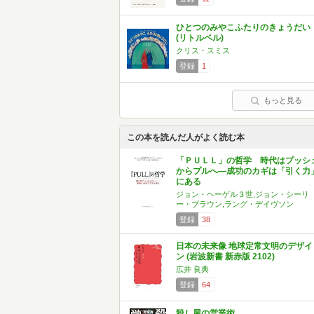
ひとつのみやこふたりのきょうだい
(リトルベル)
クリス・スミス
登録
1
もっと見る
この本を読んだ人がよく読む本
「ＰＵＬＬ」の哲学 時代はプッシ
からプルへ―成功のカギは「引く力
にある
ジョン・ヘーゲル３世,ジョン・シーリ
ー・ブラウン,ラング・デイヴソン
登録
38
日本の未来像 地球定常文明のデザイ
ン (岩波新書 新赤版 2102)
広井 良典
登録
64
殺し屋の営業術