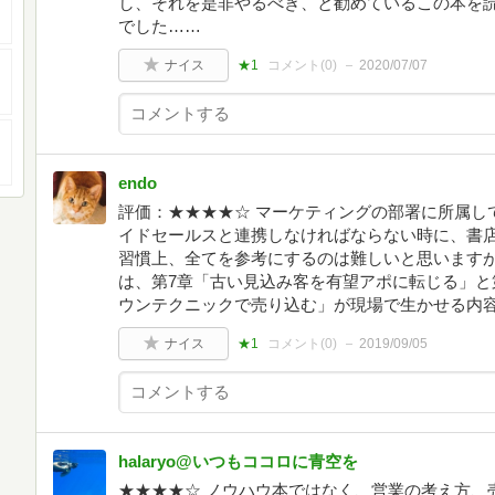
し、それを是非やるべき、と勧めているこの本を
でした……
ナイス
★1
コメント(
0
)
2020/07/07
endo
評価：★★★★☆ マーケティングの部署に所属し
イドセールスと連携しなければならない時に、書店
習慣上、全てを参考にするのは難しいと思いますが
は、第7章「古い見込み客を有望アポに転じる」と
ウンテクニックで売り込む」が現場で生かせる内
ナイス
★1
コメント(
0
)
2019/09/05
halaryo@いつもココロに青空を
★★★★☆ ノウハウ本ではなく、営業の考え方、