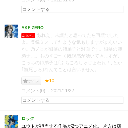
AKF-ZERO
あれえ、未読だと思ってたら再読でした
ネタバレ
よ。登録ミスしてたような気もしますがまあいい
か。乃ノ香が銀髪の姉弟子と対面です。銀髪の姉
弟子…。ものすご〜く既視感が湧いてきますが、
こっちの姉弟子は｢ぶちころしゅじょわれ！｣とか
｢頓死しろ｣なんてことは言いません。
★10
ナイス
コメント(0)
2021/11/22
ロック
ユウトが担当する作品が2つアニメ化。 片方は顔