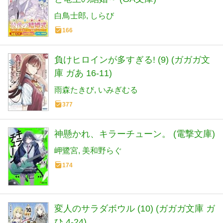
白鳥士郎
しらび
166
負けヒロインが多すぎる! (9) (ガガガ文
庫 ガあ 16-11)
雨森たきび
いみぎむる
377
神懸かれ、キラーチューン。 (電撃文庫)
岬鷺宮
美和野らぐ
174
変人のサラダボウル (10) (ガガガ文庫 ガ
ひ 4-24)