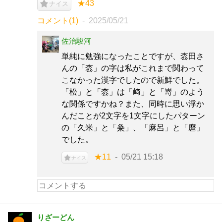
★43
ナイス
コメント(1)
2025/05/21
佐治駿河
単純に勉強になったことですが、枩田さ
んの「枩」の字は私がこれまで関わって
こなかった漢字でしたので新鮮でした。
「松」と「枩」は「﨑」と「嵜」のよう
な関係ですかね？また、同時に思い浮か
んだことが2文字を1文字にしたパターン
の「久米」と「粂」、「麻呂」と「麿」
でした。
★11
05/21 15:18
ナイス
りざーどん