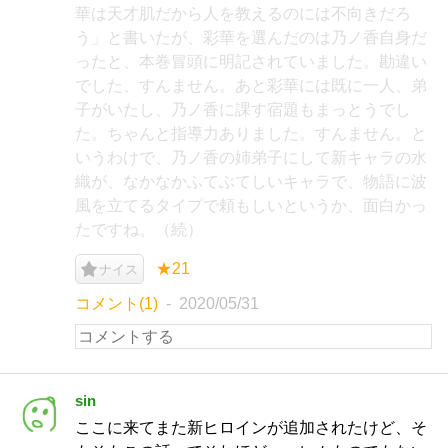
華は天才肌だから人を教えるのには不向きだろ
う」と書いたが、彩華を選んだのは乃ノ香自身だ
ったと、本巻冒頭に明記されていました。勘違い
でした、すんません。あと彩華には既に一人、弟
子がいたし、乃ノ香に課す宿題もまっとうでし
た。ちゃんと指導力ありました。すんません。と
いうわけで、乃ノ香の姉弟子にして新キャラの水
織が、なかなかふてぶてしいキャラで、物語に波
風を立てるタイプで頼もしいというか、面白かっ
たですね。（続）
★21
ナイス
コメント(1)
2020/05/31
sin
ここに来てまた新ヒロインが追加されたけど、そ