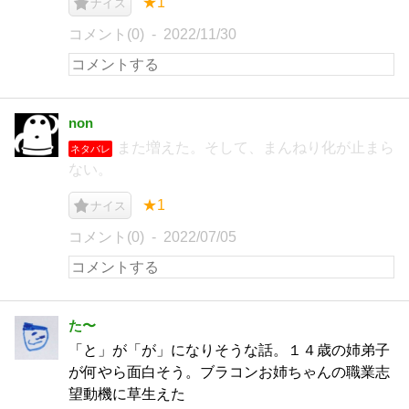
★1
ナイス
コメント(0)
2022/11/30
non
また増えた。そして、まんねり化が止まら
ネタバレ
ない。
★1
ナイス
コメント(0)
2022/07/05
た〜
「と」が「が」になりそうな話。１４歳の姉弟子
が何やら面白そう。ブラコンお姉ちゃんの職業志
望動機に草生えた