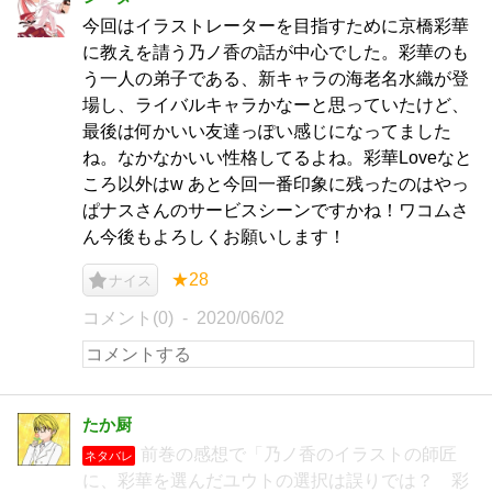
今回はイラストレーターを目指すために京橋彩華
に教えを請う乃ノ香の話が中心でした。彩華のも
う一人の弟子である、新キャラの海老名水織が登
場し、ライバルキャラかなーと思っていたけど、
最後は何かいい友達っぽい感じになってました
ね。なかなかいい性格してるよね。彩華Loveなと
ころ以外はw あと今回一番印象に残ったのはやっ
ぱナスさんのサービスシーンですかね！ワコムさ
ん今後もよろしくお願いします！
★28
ナイス
コメント(0)
2020/06/02
たか厨
前巻の感想で「乃ノ香のイラストの師匠
ネタバレ
に、彩華を選んだユウトの選択は誤りでは？ 彩