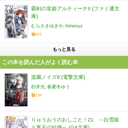
覇剣の皇姫アルティーナII (ファミ通文
庫)
むらさきゆきや
himesuz
612
もっと見る
この本を読んだ人がよく読む本
楽園ノイズ8 (電撃文庫)
杉井光
春夏冬ゆう
130
りゅうおうのおしごと！21 ～白雪姫
と竜王の結婚～ (GA文庫)