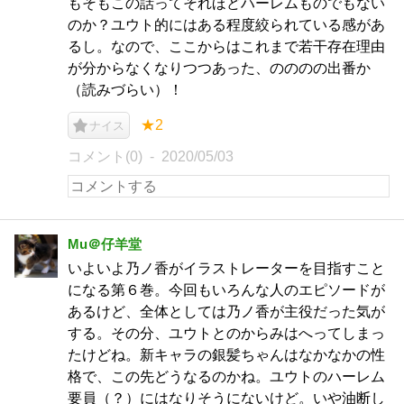
もそもこの話ってそれほどハーレムものでもない
のか？ユウト的にはある程度絞られている感があ
るし。なので、ここからはこれまで若干存在理由
が分からなくなりつつあった、のののの出番か
（読みづらい）！
★2
ナイス
コメント(0)
2020/05/03
Mu＠仔羊堂
いよいよ乃ノ香がイラストレーターを目指すこと
になる第６巻。今回もいろんな人のエピソードが
あるけど、全体としては乃ノ香が主役だった気が
する。その分、ユウトとのからみはへってしまっ
たけどね。新キャラの銀髪ちゃんはなかなかの性
格で、この先どうなるのかね。ユウトのハーレム
要員（？）にはなりそうにないけど。いや油断し