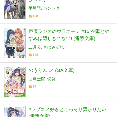
平坂読
カントク
110
声優ラジオのウラオモテ #15 夕陽とや
すみは隠しきれない! (電撃文庫)
二月公
さばみぞれ
108
のうりん 14 (GA文庫)
白鳥士郎
切符
87
#ラブコメ好きとこっそり繋がりたい
(電撃文庫)