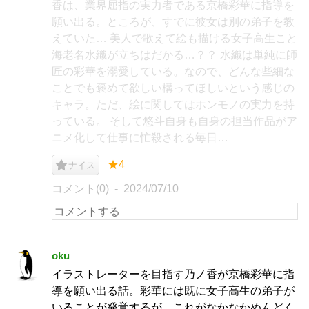
香は、業界屈指の実力者である京橋彩華に指導を
願い出る。ところが、すでに彼女は別の弟子を教
えていた… 美人で歌えて絵も描ける女子高生こと
海老名水織が立ちはだかる…？？ 水織は単純に師
匠の彩華を溺愛している。なので、どんな些細な
ことでも褒めて欲しい構ってほしいという感じの
キャラ。ただ、絵に関してはホンモノの実力を持
っている。 そして悠斗自身も自身の担当作品がア
ニメ化して仕事に忙殺される毎日…
★4
ナイス
コメント(0)
2024/07/10
oku
イラストレーターを目指す乃ノ香が京橋彩華に指
導を願い出る話。彩華には既に女子高生の弟子が
いることが発覚するが、これがなかなかめんどく