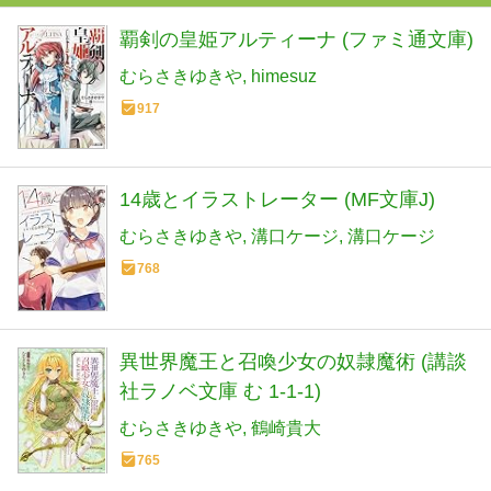
覇剣の皇姫アルティーナ (ファミ通文庫)
むらさきゆきや
himesuz
917
14歳とイラストレーター (MF文庫J)
むらさきゆきや
溝口ケージ
溝口ケージ
768
異世界魔王と召喚少女の奴隷魔術 (講談
社ラノベ文庫 む 1-1-1)
むらさきゆきや
鶴崎貴大
765