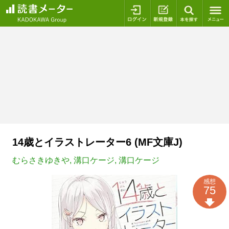
ログイン
新規登録
本を探
14歳とイラストレーター6 (MF文庫J)
むらさきゆきや
,
溝口ケージ
,
溝口ケージ
感想
75