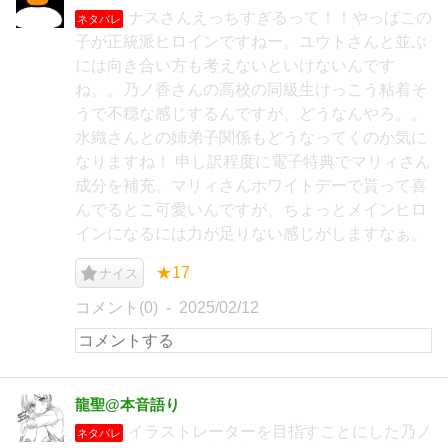
ナスさんえっちすぎるって！！やっぱこの
ネタバレ
子が正統派ヒロインですねー。ユウトさんと並ぶ
には向き合い方も考えないといけないんです
ね。。乃ノ香さんの高校の同級生けっこう粘着そ
うで不穏な感じするんですが、どうなんやろ。。
水織さんとの姉弟子関係もどうなってくのか気に
なりますね！ 申し訳程度に電子特典でマリィさん
成分を補充。マリィさんホワイトデーで貰って喜
んでるとこ可愛いんですが、ちょっとメインヒロ
インになるには力が足りない感じがしますなぁ。
★17
ナイス
コメント(0)
2025/02/12
龍聖@本音語り
イラストレーターを目指すことにした乃ノ
ネタバレ