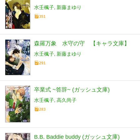
水壬楓子
新藤まゆり
351
森羅万象 水守の守 【キャラ文庫】
水壬楓子
新藤まゆり
291
卒業式 ~答辞~ (ガッシュ文庫)
水壬楓子
高久尚子
283
B.B. Baddie buddy (ガッシュ文庫)