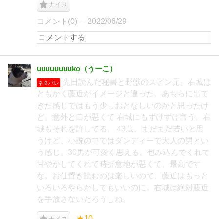
ナイス
コメント(0)
2022/06/29
uuuuuuuuko（うーこ）
先日読んだ秘書と野獣のスピン元。右城は
ネタバレ
ともかく藤近がイメージと違った。あちらに出て
きた感じではもう少しおとなしいのかと思ったけ
ど。意外と口が悪くて 右城にもずけずけ言う。右
城もそれを許してる。 43歳、まだまだ若いと思
うけど、小説の中ではダンディーで大人の男とい
う感じ。30男が可愛く思える。包み込んでくれて
甘やかしてくれて時折意地が悪くて、最高です
な。お仕置き読むのは楽しいので、藤近はもっと
いろいろやらかしてもいいのに。右城は絶対藤近
を手放さないだろうしね。
★10
ナイス