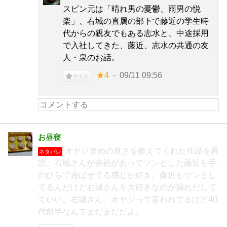
スピン元は「晴れ男の憂鬱、雨男の悦
楽」、右城の直属の部下で藤近の学生時
代からの親友でもある志水と、中途採用
で入社してきた、藤近、志水の共通の友
人・泉のお話。
★4
09/11 09:56
ナイス
お昼寝
オヤジ攻めの良さを教えてくれた作品を再
ネタバレ
読。右城さんが余裕があってツンとした藤近を手
のひらで遊ばせてる感じが好き。藤近もツンとし
てるんだけど右城さんを大好きなのが漏れだして
ていい。右城さん、オヤジって言われてるけど40
代前半なんてまだまだだよ。