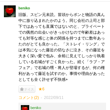
beniko
旧版、スピン元未読。冒頭からポンと物語の真ん
中に放り込まれたかのよう。同じ会社の上司と部
下ではあっても直属ではないのと、プライベート
での偶然の出会いがきっかけなので年齢差はあっ
ても対等な感じと体の関係を持つまでに数年あっ
たのがとても良かった。「ストレイ・リング」で
は本気になった藤近の切なさに泣き、その藤近を
大きく深い愛で包み、余裕に見えてしっかり執着
している右城がすごく良かった。続く「ラブ・ア
フェア」で右城の甥・将人が登場するが、何の権
利があって藤近を試すのか。事情や理由があった
としても全く許せず不快感+
★6
ナイス
コメント(2)
2022/09/11
beniko