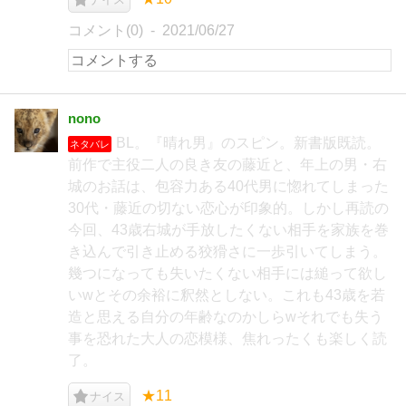
コメント(0)
2021/06/27
nono
BL。『晴れ男』のスピン。新書版既読。
ネタバレ
前作で主役二人の良き友の藤近と、年上の男・右
城のお話は、包容力ある40代男に惚れてしまった
30代・藤近の切ない恋心が印象的。しかし再読の
今回、43歳右城が手放したくない相手を家族を巻
き込んで引き止める狡猾さに一歩引いてしまう。
幾つになっても失いたくない相手には縋って欲し
いwとその余裕に釈然としない。これも43歳を若
造と思える自分の年齢なのかしらwそれでも失う
事を恐れた大人の恋模様、焦れったくも楽しく読
了。
★11
ナイス