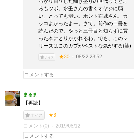
っかり自立した働き盛りの世代ってとこ
ろもツボ。水壬さんの書くオヤジに弱
い。とっても弱い。ホント右城さん、カ
ッコよかったよー。さて。前作の二冊を
読んだので、やっと三冊目と知らずに買
った本にとりかかれるわ。でも、このシ
リーズはこのカプがベストな気がする(笑)
★30
08/22 23:52
ナイス
まるま
【再読】
★3
ナイス
コメント(0)
2019/08/12