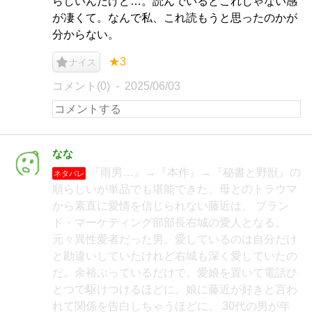
らしいんだけど…。読んでいるとこれじゃない感
が凄くて。なんで私、これ読もうと思ったのかが
分からない。
★3
ナイス
コメント(0)
2025/06/03
なな
『雨男…』→『本作』→『秘書と野獣』の
ネタバレ
順らしいが単品でも堪能できた。母とのトラウマ
から素直に愛情を信じられない藤近は、 ブラン
ド・マーケティング部部長右城の愛人となる。
元々異性愛者だった男。愛しているのは自分だけ
と勘違いしていたけれど右城も深く愛していたの
だ。余裕ぶっているだけで。愛娘を置いて電話ひ
とつで駆けつけるほどに。娘に藤近が好きと言わ
れて関係を告白しちゃうほどに。 30代の男が年