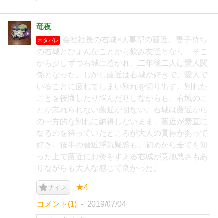
竜夜
会社社長の右城×人事部の藤近。妻子持ち
ネタバレ
の右城とひょんなことから飲み友達となり、そこ
から少しずつ右城に惹かれ、二年後二人は愛人関
係となった。しかし藤近は右城が好きで、愛人で
いることに疲れてしまい別れを切り出す。別れた
ことを後悔したり悩んだりしながらも、右城のこ
とが忘れられない藤近が切ない。右城は藤近から
の一方的な別れに納得しないまま、藤近が素直に
なるのを待っていたところが大人の貫禄があって
好き。後半の藤近浮気疑惑も、初めから全てを知
った上で藤近にお灸をすえる右城が意地悪さもあ
りながらも大人な感じで良かった。
★4
ナイス
コメント(1)
2019/07/04