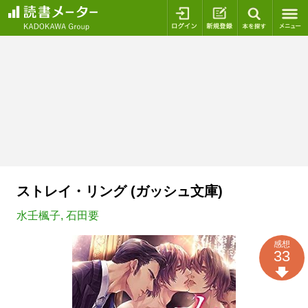
ログイン
新規登録
本を探
ストレイ・リング (ガッシュ文庫)
水壬楓子
,
石田要
感想
33