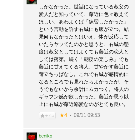
しかなかった。世話になっている叔父の
愛人だと知っていて、藤近に色々教えて
ほしい、あわよくば「練習したかった」
という言動を許す右城にも腹が立つ。結
果何もなかったとはいえ、体が反応して
いたらヤッてたのかと思うと、右城の態
度は叔父としてはよくても藤近の恋人と
しては落第。続く「朝寝の楽しみ」でも
藤近に甘えてくる将人、甘やかす藤近に
苛立ちっぱなし。これで右城が感情的に
なるところでも見れたらよかったが、そ
うでもないから余計にムカつく。将人の
ギャフン感が欲しかった。藤近か思う以
上に右城が藤近溺愛なのがとても良い。
★4
09/11 09:53
ナイス
beniko