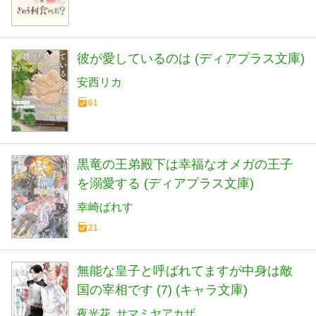
彼が愛しているのは (ディアプラス文庫)
安西リカ
61
黒竜の王弟殿下は幸福なオメガの王子
を溺愛する (ディアプラス文庫)
幸崎ぱれす
21
無能な皇子と呼ばれてますが中身は敵
国の宰相です (7) (キャラ文庫)
夜光花
サマミヤアカザ