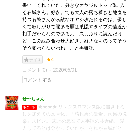
書いてくれていた。好きなオヤジ攻トップ3に入
る右城さん。好き。でも大人の落ち着きと地位を
持つ右城さんが素敵なオヤジ攻たれるのは、優し
くて寂しがりで脳ある鷹は爪隠すタイプの藤近が
相手だからなのであるよ。久しぶりに読んだけ
ど、この組み合わせ大好き。好きなものってそう
そう変わらないわね、、と再確認。
★4
ナイス
コメント(0)
2020/05/01
せ〜ちゃん
★★★★ リンクスロマンス版に書き下ろ
ネタバレ
しを加えての文庫化、『晴れ男の憂鬱、雨男の悦
楽』スピン。 志水の悪友で人事課の藤近編。 愛
人してるとは分かっていたが、それが右城だと