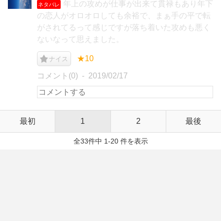
年上の攻めが仕事が出来て貫禄もあり年下
ネタバレ
の恋人がオロオロしても余裕で、まぁ手の平で転
がされてるって感じですが落ち着いた攻めも悪く
ないなって思えました。
★10
ナイス
コメント(0)
2019/02/17
最初
1
2
最後
全33件中 1-20 件を表示