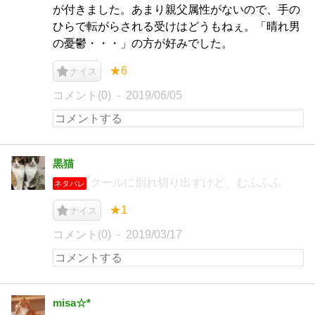
が付きました。あまり親父属性がないので、手の
ひらで転がらされる受けはどうもねぇ。「晴れ男
の憂鬱・・・」の方が好みでした。
★6
ナイス
コメント(0)
2019/06/05
黒猫
クールに別れ切り出すけど、むふふふ
ネタバレ
★1
ナイス
コメント(0)
2019/03/17
misa☆*