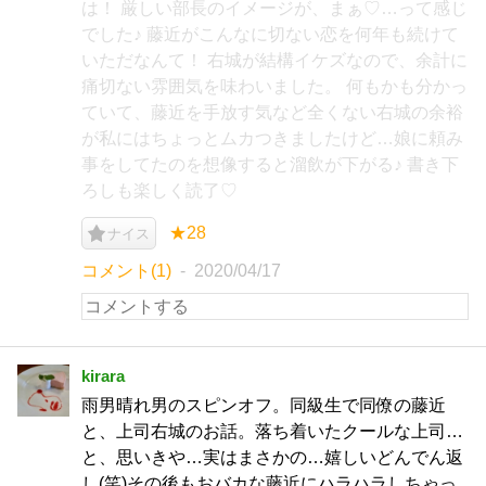
は！ 厳しい部長のイメージが、まぁ♡…って感じ
でした♪ 藤近がこんなに切ない恋を何年も続けて
いただなんて！ 右城が結構イケズなので、余計に
痛切ない雰囲気を味わいました。 何もかも分かっ
ていて、藤近を手放す気など全くない右城の余裕
が私にはちょっとムカつきましたけど…娘に頼み
事をしてたのを想像すると溜飲が下がる♪ 書き下
ろしも楽しく読了♡
★28
ナイス
コメント(1)
2020/04/17
kirara
雨男晴れ男のスピンオフ。同級生で同僚の藤近
と、上司右城のお話。落ち着いたクールな上司…
と、思いきや…実はまさかの…嬉しいどんでん返
し(笑)その後もおバカな藤近にハラハラしちゃっ