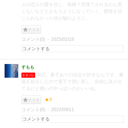
上の恋人の愛を信じ、束縛？管理？されるのも悪
くないなどとおもうようになっていく。愛情を信
じられなかった頃が嘘のように。
ナイス
コメント(0)
2025/02/18
すもも
再読、妻子ありの設定が好きなんです。書
ネタバレ
籍を処分したので電子で買い直し。自由に泳がせ
てるけと囲いの中っぽいのかいいね。
★3
ナイス
コメント(0)
2022/09/11