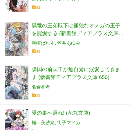
62
黒竜の王弟殿下は孤独なオメガの王子
を寵愛する (新書館ディアプラス文庫
626)
幸崎ぱれす
笠井あゆみ
45
隣国の前国王が無自覚に溺愛してきま
す (新書館ディアプラス文庫 650)
名倉和希
33
愛の巣へ還れ! (花丸文庫)
樋口美沙緒
街子マドカ