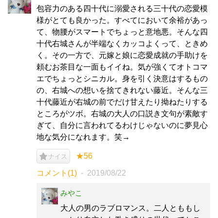
包容力のある四十代に溺愛される三十代の恋愛模
様がとても良かった。すべてにおいて余裕があっ
て、物腰がスマートでちょっと意地悪。そんな四
十代右城さんが半端なくカッコよくって、ときめ
く。その一方で、元嫁と娘に恋愛成就の手助けを
頼むお茶目な一面もイイね。気が強くてオトコマ
エでちょっとシニカル。身を引く決意はするもの
の、右城への想いを捨てきれない藤近。そんな三
十代藤近が右城の前でだけ甘えたり拗ねたりする
ところがツボ。右城の大人の口説き文句が素敵す
ぎて、自分に言われてるわけじゃないのに夢見心
地な気分になれます。笑→
★56
ナイス
コメント(1)
2019/08/22
みやこ
大人の男のラブロマンス。二人とももし