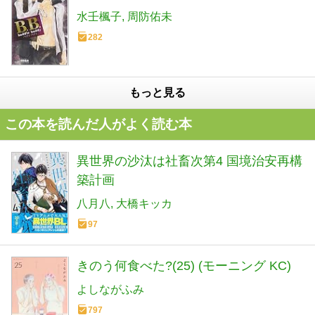
水壬楓子
周防佑未
282
もっと見る
この本を読んだ人がよく読む本
異世界の沙汰は社畜次第4 国境治安再構
築計画
八月八
大橋キッカ
97
きのう何食べた?(25) (モーニング KC)
よしながふみ
797