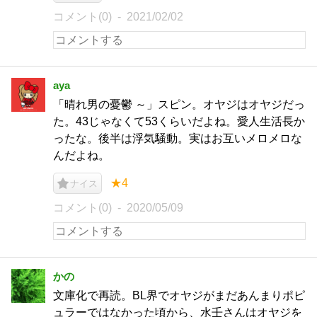
コメント(0)
2021/02/02
aya
「晴れ男の憂鬱 ～」スピン。オヤジはオヤジだっ
た。43じゃなくて53くらいだよね。愛人生活長か
ったな。後半は浮気騒動。実はお互いメロメロな
んだよね。
★4
ナイス
コメント(0)
2020/05/09
かの
文庫化で再読。BL界でオヤジがまだあんまりポピ
ュラーではなかった頃から、水壬さんはオヤジを