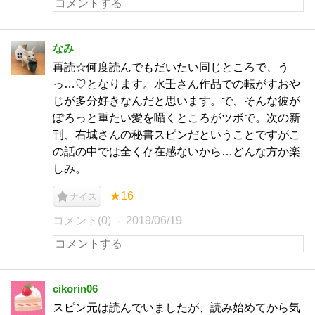
なみ
再読☆何度読んでもだいたい同じところで、う
っ…♡となります。水壬さん作品での転がすおや
じが多分好きなんだと思います。で、そんな彼が
ぽろっと重たい愛を囁くところがツボで。次の新
刊、右城さんの秘書スピンだということですがこ
の話の中では全く存在感ないから…どんな方か楽
しみ。
★16
ナイス
コメント(0)
2019/06/19
cikorin06
スピン元は読んでいましたが、読み始めてから気