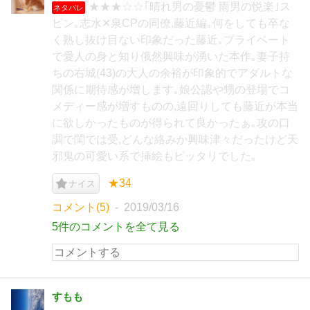
★★★☆☆｢晴れ男の憂鬱 雨男の悦楽｣ス
ネタバレ
ピン｡志水✕泉CPの同僚,藤近編｡何をしても卒な
く熟し抜け目ない印象だった藤近｡プライベート
で愛人の身と知り俄然興味が湧いた本作｡妻子持
ちの右城(43)の大人の余裕が印象的でアダルトな
関係に期待感が増します｡娘公認や甥の登場でコ
メディー感が増すものの,遠回りしても藤近が本当
に欲しかったものが得られて良かったぁ｡攻の口
調で閨では受,どんな絡みか興味津々だったけど天
邪鬼の可愛い系で挿絵もピッタリでした｡
★34
ナイス
コメント(5)
2019/03/16
5件のコメントを全て見る
すもも