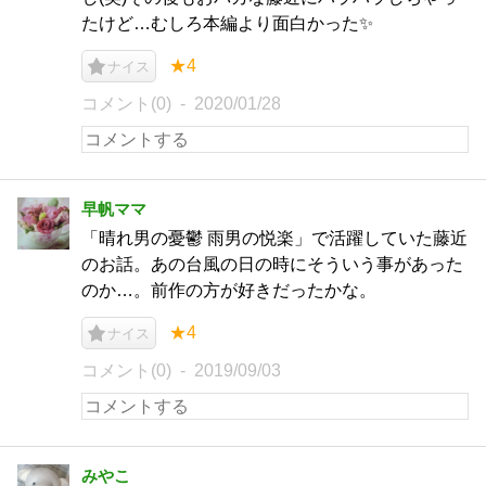
たけど…むしろ本編より面白かった✨
★4
ナイス
コメント(0)
2020/01/28
早帆ママ
「晴れ男の憂鬱 雨男の悦楽」で活躍していた藤近
のお話。あの台風の日の時にそういう事があった
のか…。前作の方が好きだったかな。
★4
ナイス
コメント(0)
2019/09/03
みやこ