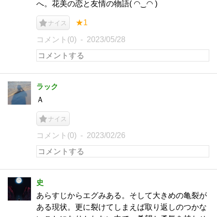
へ。花美の恋と友情の物語( ◠‿◠ )
★1
ナイス
コメント(0)
2023/05/28
ラック
Ａ
ナイス
コメント(0)
2023/02/26
史
あらすじからエグみある。そして大きめの亀裂が
ある現状。更に裂けてしまえば取り返しのつかな