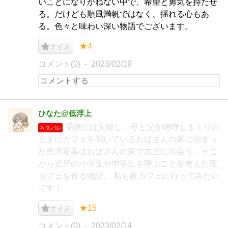
いことになりかねない中で、希望と勇気を持たせ
る。だけども順風満帆ではなく、揺れる心もあ
る。色々と味わい深い物語でございます。
★4
ナイス
コメント(0)
2023/02/19
ひなた@低浮上
受験には失敗し、母と父が喧嘩しまくりの
ネタバレ
ときにカフェを開いているおばさんの家に泊まっ
た黒沢花美はおばさんの家で友達に出会う。そこ
から近所の小学生や中学生を呼ぶことを考えた夜
カフェを作る物語。 私も夜カフェに行ってみたい
です！
★15
ナイス
コメント(0)
2023/02/14