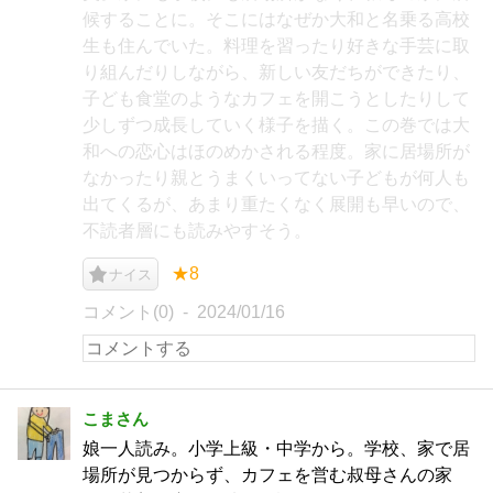
候することに。そこにはなぜか大和と名乗る高校
生も住んでいた。料理を習ったり好きな手芸に取
り組んだりしながら、新しい友だちができたり、
子ども食堂のようなカフェを開こうとしたりして
少しずつ成長していく様子を描く。この巻では大
和への恋心はほのめかされる程度。家に居場所が
なかったり親とうまくいってない子どもが何人も
出てくるが、あまり重たくなく展開も早いので、
不読者層にも読みやすそう。
★8
ナイス
コメント(0)
2024/01/16
こまさん
娘一人読み。小学上級・中学から。学校、家で居
場所が見つからず、カフェを営む叔母さんの家