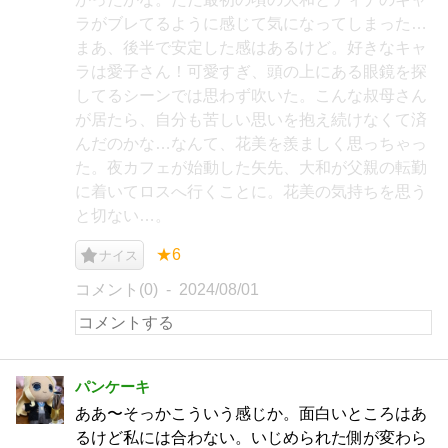
ラがブレてるように感じて気になってしまった…
まあ、後半で安定した感はあるけど。好きなキャ
ラは愛子さん！可愛すぎ、頭の上にある眼鏡を探
してるシーンでは思わず吹いた。こんな叔母さん
が居たら、自分も苦しい思いを抱え続けなくて済
んだのかな…なんて、花美を羨ましく思っちゃっ
た。夜カフェが始動した矢先、大和が父親の転勤
に着いてロスへ行くことに。花美の気持ちを思う
と切ない…。
★6
ナイス
コメント(0)
2024/08/01
パンケーキ
ああ〜そっかこういう感じか。面白いところはあ
るけど私には合わない。いじめられた側が変わら