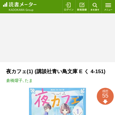
ログイン
新規登録
本を探
夜カフェ(1) (講談社青い鳥文庫 E く 4-151)
倉橋燿子
,
たま
感想
55