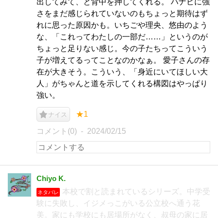
出してみて、と背中を押してくれる。 ハナビに強
さをまだ感じられていないのもちょっと期待はず
れに思った原因かも。いちごや理央、悠由のよう
な、「これってわたしの一部だ……」というのが
ちょっと足りない感じ。今の子たちってこういう
子が増えてるってことなのかなぁ。 愛子さんの存
在が大きそう。こういう、「身近にいてほしい大
人」がちゃんと道を示してくれる構図はやっぱり
強い。
★1
ナイス
コメント(0)
2024/02/15
Chiyo K.
本校で割と読まれているシリーズ。中学受
ネタバレ
験に失敗し、イジメっこがいる公立校へ通う花
美。家にも学校にも居場所がなく、叔母の家に居