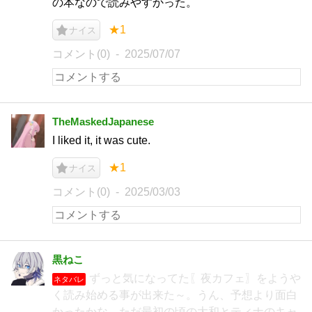
の本なので読みやすかった。
★1
ナイス
コメント(0)
2025/07/07
TheMaskedJapanese
I liked it, it was cute.
★1
ナイス
コメント(0)
2025/03/03
黒ねこ
ずっと気になってた〖夜カフェ〗をようや
ネタバレ
く読み始める事が出来た～。うん、予想より面白
かったかな。ただ最初の頃の大和とティナのキャ