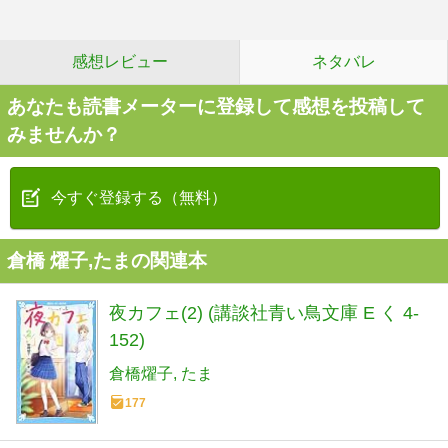
感想レビュー
ネタバレ
あなたも読書メーターに登録して感想を投稿して
みませんか？
今すぐ登録する（無料）
倉橋 燿子,たまの関連本
夜カフェ(2) (講談社青い鳥文庫 E く 4-
152)
倉橋燿子
たま
177