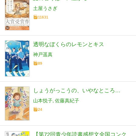
土屋うさぎ
11631
透明なぼくらのレモンとキス
神戸遥真
89
しょうがっこうの、いやなところ…
山本悦子
佐藤真紀子
24
【第72回青少年読書感想文全国コンク