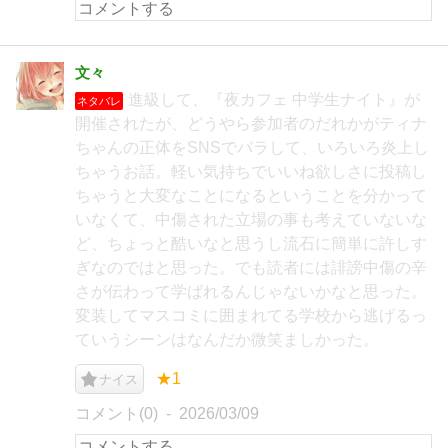
文々
進級して、『夜カフェ 中学生ナイト』が
ネタバレ
開催されたが、どうやら参加者のだれかがティナ
ちゃんの正体をSNSでバラして、いろいろ炎上し
ちゃうお話。軽い気持ちでいいね欲しさに投稿し
ちゃうと大変なことになるということを分かって
いなくて、中傷された立場の事も考えていないな
ど、ちょっと酷いなと思うし流石に簡単に許しす
ぎなのではと思った。でも読者には誹謗中傷の辛
さが伝わって学ばれるんじゃないかなと思った。
変装してマスコミに囲まれてる学校から逃げるっ
ていうシーンはなんだか微笑ましかった。
★1
ナイス
コメント(0)
2026/03/09