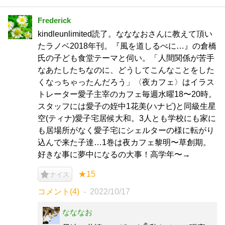
Frederick
kindleunlimited読了。なななおさんに教えて頂い
たラノベ2018年刊。『風を道しるべに…』の倉橋
氏の子ども食堂テーマと伺い。「人間関係が苦手
なあたしたちなのに、どうしてこんなことをした
くなっちゃったんだろう」〈夜カフェ〉はイラス
トレーター愛子主宰のカフェ毎週水曜18〜20時。
スタッフには愛子の姪中1花美(ハナビ)と同級生星
空(ティナ)愛子宅居候大和。3人とも学校にも家に
も居場所がなく愛子宅にシェルターの様に転がり
込んで来た子達…1巻は夜カフェ黎明〜草創期。
好きな事に夢中になるの大事！高学年〜→
★15
ナイス
コメント(4)
2022/10/17
なななお