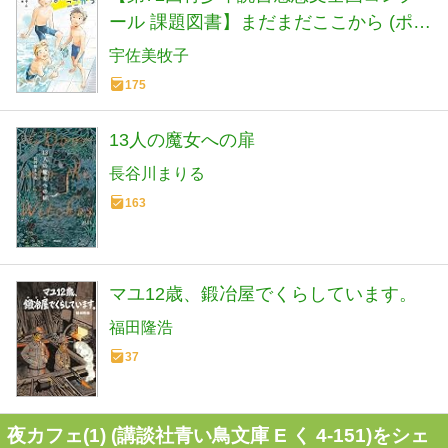
ール 課題図書】まだまだここから (ポプ
ラ物語館 94)
宇佐美牧子
175
13人の魔女への扉
長谷川まりる
163
マユ12歳、鍛冶屋でくらしています。
福田隆浩
37
夜カフェ(1) (講談社青い鳥文庫 E く 4-151)をシェ