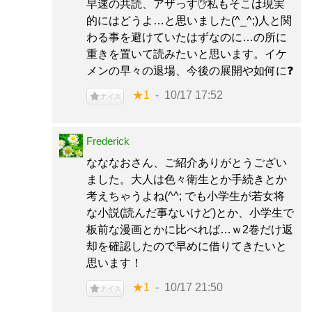
早速の共読、アザっす✋私もそこは現実
的にはどうよ…と思いました(^_^;)人と関
わる事を避けていたはずなのに…の所に
重きを置いて読みたいと思います。イケ
メンの早々の退場、今後の展開や如何に❓
★1
10/17 17:52
ナイス
Frederick
なななおさん、ご紹介ありがとうござい
ました。大人は色々衛生とか手続きとか
考えちゃうよね(^^; でも小学生が若女将
な小説(読んだ事ないけど)とか、小学生で
板前な漫画とかに比べれば…ｗ2巻だけ返
却を確認したので早めに借りてきたいと
思います！
★1
10/17 21:50
ナイス