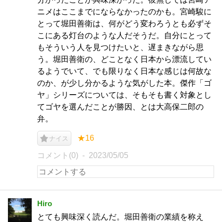
ニメはここまでにならなかったのかも。宮崎駿に
とって堀田善衛は、何がどう変わろうとも必ずそ
こにある灯台のような人だそうだ。自分にとって
もそういう人を見つけたいと、遅まきながら思
う。堀田善衛の、どことなく日本から漂流してい
るようでいて、でも限りなく日本な感じは何故な
のか、が少し分かるような気がした本。傑作「ゴ
ヤ」シリーズについては、そもそも書く対象とし
てゴヤを選んだことが勝因、とは大高保二郎の
弁。
★16
ナイス
コメント(0)
2023/05/05
Hiro
とても興味深く読んだ。堀田善衛の業績を称え