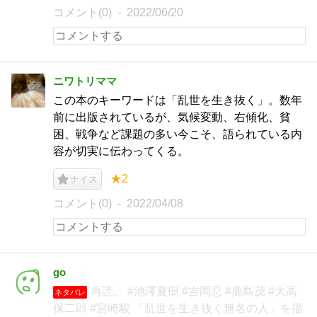
コメント(0)
2022/06/20
ニワトリママ
この本のキーワードは「乱世を生き抜く」。数年
前に出版されているが、気候変動、右傾化、貧
困、戦争など課題の多い今こそ、語られている内
容が切実に伝わってくる。
★2
ナイス
コメント(0)
2022/04/08
go
再読。 #池澤夏樹 #吉岡忍 #鹿島茂 #大高
ネタバレ
保二郎 #宮崎駿 「乱世を生き抜く無名の人」を描