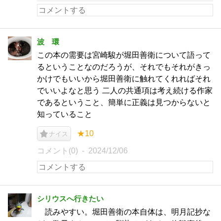
波 環
この本の需要は宮崎駿が堀田善衛について語って
るということなのだろうが、それでもそれがきっ
かけでもいいから堀田善衛に触れてくれればそれ
でいいよなと思う 二人の共通項は考え続ける作家
であるということ、簡単に正義は見つからないと
知っていること
★10
ナイス
コメント(0)
2024/12/06
シリウスへ行きたい
読みやすい。堀田善衛の本自体は、明月記抄な