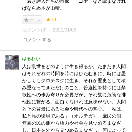
「若き詩人たちの肖像」「ゴヤ」など読まなけれ
ばならぬ本が山積。
★10
ナイス
コメント(0)
2021/01/05
はるわか
人は乱世をどのように生き得るか。たまたま人間
はそれぞれの時間を時にはひたむきに、時には愚
かしくもグロテスクに生き、それが歴史として積
み重なってきただけのこと。普遍性を持つには禁
欲性への歩み寄りが必要だが、それ故に危険な排
他性に繋がる。面白くなければ意味がない、人間
とその背景にある社会や時代への関心。「私は、
私と私の環境である」（オルテガ）。庶民の側、
無辜の民の側から権力や社会を見つめるまなざ
し。日本を外から見つめるまなざし。何によって