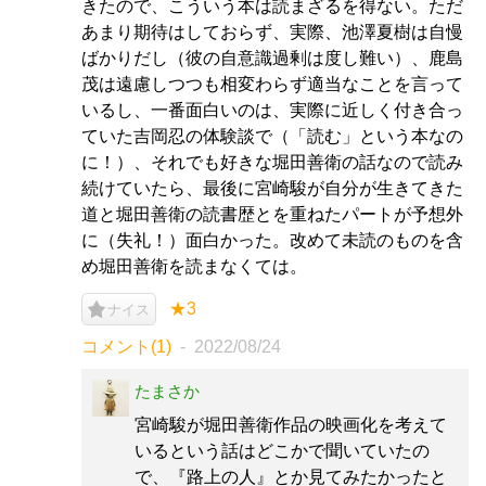
きたので、こういう本は読まざるを得ない。ただ
あまり期待はしておらず、実際、池澤夏樹は自慢
ばかりだし（彼の自意識過剰は度し難い）、鹿島
茂は遠慮しつつも相変わらず適当なことを言って
いるし、一番面白いのは、実際に近しく付き合っ
ていた吉岡忍の体験談で（「読む」という本なの
に！）、それでも好きな堀田善衛の話なので読み
続けていたら、最後に宮崎駿が自分が生きてきた
道と堀田善衛の読書歴とを重ねたパートが予想外
に（失礼！）面白かった。改めて未読のものを含
め堀田善衛を読まなくては。
★3
ナイス
コメント(1)
2022/08/24
たまさか
宮崎駿が堀田善衛作品の映画化を考えて
いるという話はどこかで聞いていたの
で、『路上の人』とか見てみたかったと