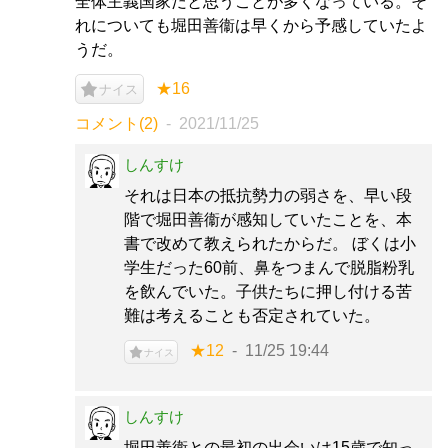
全体主義国家だと思うことが多くなっている。そ
れについても堀田善衞は早くから予感していたよ
うだ。
★16
ナイス
コメント(2)
2021/11/25
しんすけ
それは日本の抵抗勢力の弱さを、早い段
階で堀田善衞が感知していたことを、本
書で改めて教えられたからだ。 ぼくは小
学生だった60前、鼻をつまんで脱脂粉乳
を飲んでいた。子供たちに押し付ける苦
難は考えることも否定されていた。
★12
11/25 19:44
ナイス
しんすけ
堀田善衞との最初の出会いは15歳で知っ