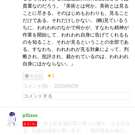
貴重なのだろう。『美術とは何か。美術とは見る
ことに尽きる。そのはじめもおわりも、見ること
だけである。それだけしかない。 (略)見ているう
ちに、われわれのなかで何かが、すなわち精神が
作業を開始して、われわれ自身に告げてくれるも
のを知ること、それが見るということの全部であ
る。すなわち、われわれが見る対象によって、判
断され、批評され、裁かれているのは、われわれ
自身にほかならない。』
★1
ナイス
コメント(0)
2023/09/29
p31xxx
「世上乱逆追討耳に満つと雖も、之を注せ
ネタバレ
ず。紅旗征戎吾が事に非ず。」堀田善衛が感心し