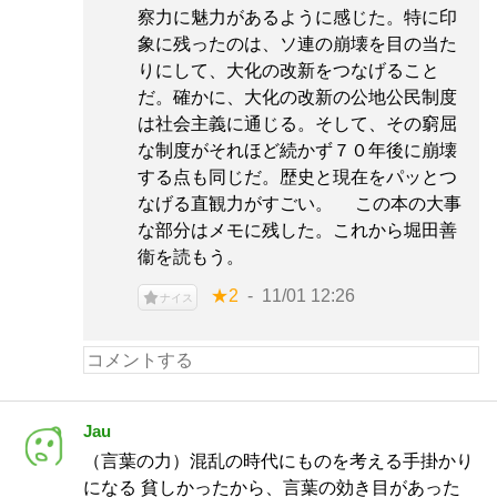
察力に魅力があるように感じた。特に印
象に残ったのは、ソ連の崩壊を目の当た
りにして、大化の改新をつなげること
だ。確かに、大化の改新の公地公民制度
は社会主義に通じる。そして、その窮屈
な制度がそれほど続かず７０年後に崩壊
する点も同じだ。歴史と現在をパッとつ
なげる直観力がすごい。 この本の大事
な部分はメモに残した。これから堀田善
衞を読もう。
★2
11/01 12:26
ナイス
Jau
（言葉の力）混乱の時代にものを考える手掛かり
になる 貧しかったから、言葉の効き目があった