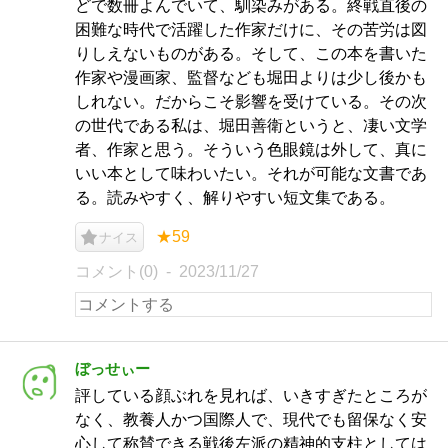
どで数冊よんでいて、馴染みがある。終戦直後の
困難な時代で活躍した作家だけに、その苦労は図
りしえないものがある。そして、この本を書いた
作家や漫画家、監督なども堀田よりは少し後かも
しれない。だからこそ影響を受けている。その次
の世代である私は、堀田善衛というと、凄い文学
者、作家と思う。そういう色眼鏡は外して、真に
いい本として味わいたい。それが可能な文書であ
る。読みやすく、解りやすい短文集である。
★59
ナイス
コメント(0)
2023/11/27
ぼっせぃー
評している顔ぶれを見れば、いきすぎたところが
なく、教養人かつ国際人で、現代でも留保なく安
心して称賛できる戦後左派の精神的支柱としては