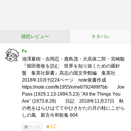
感想レビュー
ネタバレ
Fe
池澤夏樹・吉岡忍・鹿島茂・大高保二郎・宮崎駿
『堀田善衞を読む 世界を知り抜くための羅針
盤 集英社新書』高志の国文学館編 集英社
2018年10月刊224ページ note覚書作成
https://note.com/fe1955/n/ne8792489f7bb Joe
Pass (1929.1.13-1994.5.23) "All the Things You
Are" (1973.8.28) 日記 2018年11月27日 秋
の色をはらひはててやひさかたの月の桂にこがら
しの風 新古今和歌集 604
★12
ナイス