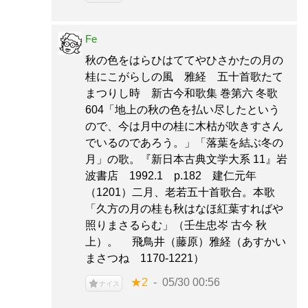
Fe
秋の色をはらひはててやひさかたの月の
桂にこがらしの風 雅経 五十首歌たて
まつりし時 新古今和歌集 巻第六 冬歌
604「地上の秋の色を払い尽したという
ので、今は月中の桂に木枯が吹きすさん
でいるのであろう。」「落葉を結ぶ冬の
月」の歌。『新日本古典文学大系 11』岩
波書店 1992.1 p.182 建仁元年
（1201）二月、老若五十首歌合。本歌
「久方の月の桂も秋はなほ紅葉すればや
照りまさるらむ」（壬生忠岑 古今 秋
上）。 飛鳥井（藤原）雅経（あすかい
まさつね 1170-1221）
★2
05/30 00:56
ナイス