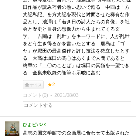
田作品が読み巧者の熱い思いで甦る 中西は「方
丈記私記」を方丈記を現代と対面させた稀有な作
品とし、池澤は「若き日の詩人たちの肖像」を社
会と歴史と自身の想像力から生まれてくる文
学、 吉岡は「乱世」をキーワードに、人が乱世
をどう生き得るかを書いたとする 鹿島は「ゴ
ヤ」が堀田の最高傑作と評し技法を確立したとす
る 大髙は堀田の関心はあくまで人間であると
終章の「二〇のことば」は堀田の真髄を一望でき
る 全集未収録の随筆も示唆に富む
★2
ナイス
コメント(0)
2021/08/03
ひよピパパ
高志の国文学館での企画展に合わせて出版された