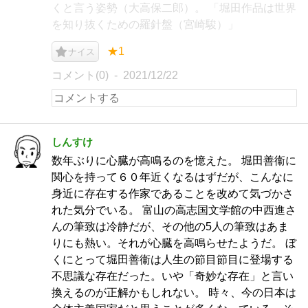
くと言う姿勢（大高保二郎）。 「堀田作品は世界
を知り抜くための羅針盤（宮崎駿）」
★1
ナイス
コメント(0)
2021/12/22
しんすけ
数年ぶりに心臓が高鳴るのを憶えた。 堀田善衞に
関心を持って６０年近くなるはずだが、こんなに
身近に存在する作家であることを改めて気づかさ
れた気分でいる。 富山の高志国文学館の中西進さ
んの筆致は冷静だが、その他の5人の筆致はあま
りにも熱い。それが心臓を高鳴らせたようだ。 ぼ
くにとって堀田善衞は人生の節目節目に登場する
不思議な存在だった。いや「奇妙な存在」と言い
換えるのが正解かもしれない。 時々、今の日本は