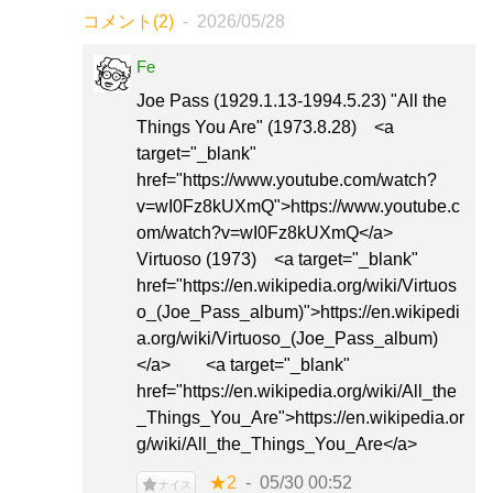
コメント(2)
2026/05/28
Fe
Joe Pass (1929.1.13-1994.5.23) "All the
Things You Are" (1973.8.28) <a
target="_blank"
href="https://www.youtube.com/watch?
v=wI0Fz8kUXmQ">https://www.youtube.c
om/watch?v=wI0Fz8kUXmQ</a>
Virtuoso (1973) <a target="_blank"
href="https://en.wikipedia.org/wiki/Virtuos
o_(Joe_Pass_album)">https://en.wikipedi
a.org/wiki/Virtuoso_(Joe_Pass_album)
</a> <a target="_blank"
href="https://en.wikipedia.org/wiki/All_the
_Things_You_Are">https://en.wikipedia.or
g/wiki/All_the_Things_You_Are</a>
★2
05/30 00:52
ナイス