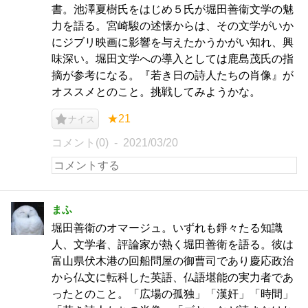
書。池澤夏樹氏をはじめ５氏が堀田善衞文学の魅
力を語る。宮崎駿の述懐からは、その文学がいか
にジブリ映画に影響を与えたかうかがい知れ、興
味深い。堀田文学への導入としては鹿島茂氏の指
摘が参考になる。『若き日の詩人たちの肖像』が
オススメとのこと。挑戦してみようかな。
★21
ナイス
コメント(0)
2021/03/20
まふ
堀田善衛のオマージュ。いずれも錚々たる知識
人、文学者、評論家が熱く堀田善衛を語る。彼は
富山県伏木港の回船問屋の御曹司であり慶応政治
から仏文に転科した英語、仏語堪能の実力者であ
ったとのこと。「広場の孤独」「漢奸」「時間」