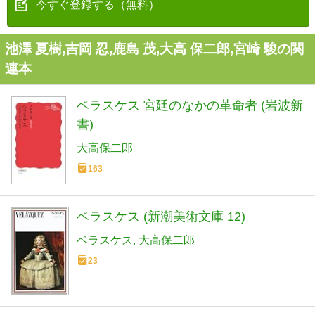
今すぐ登録する（無料）
池澤 夏樹,吉岡 忍,鹿島 茂,大高 保二郎,宮崎 駿の関
連本
ベラスケス 宮廷のなかの革命者 (岩波新
書)
大高保二郎
163
ベラスケス (新潮美術文庫 12)
ベラスケス
大高保二郎
23