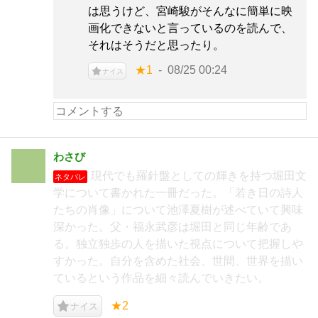
は思うけど、宮崎駿がそんなに簡単に映
画化できないと言っているのを読んで、
それはそうだと思ったり。
★1
08/25 00:24
ナイス
わさび
現代でも羅針盤としての輝きを持つ堀田文
ネタバレ
学について書かれた一冊だった。「若き日の詩人
たちの肖像」について池澤夏樹が述べていて興味
深かった。父・福永武彦は堀田と同じ年齢であ
る。独立独歩の人を描いた視点について把握しや
すかった。自分を含めた社会、世間、世界を描い
ているという作品を細々読んでいきたい。
★2
ナイス