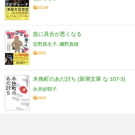
22148
急に具合が悪くなる
宮野真生子
磯野真穂
2941
木挽町のあだ討ち (新潮文庫 な 107-3)
永井紗耶子
2443
会話の0.2秒を言語学する
水野太貴