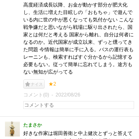
高度経済成長以降、お金が動かす部分が肥大化
し、生活に増えた目眩しの「おもちゃ」で遊んで
いる内に世の中が悪くなっても気付かない こんな
戦争嫌だと思いながら戦場に駆り出されたら、国
家とは何だと考える 国家から離れ、自分は何者に
なるのか。近代国家が成立以来、ずっと燻ってき
た問題 今情報は簡単に手に入る。バスの運行表も
レーニンも、検索すればすぐ分かるから記憶する
必要もない。従って簡単に忘れてしまう。途方も
ない無知が広がってる
★2
ナイス
コメント(0)
2022/08/26
たまさか
好きな作家は堀田善衛と中上健次とずっと答えて