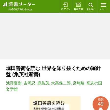
ログイン
新規登録
本を探
堀田善衞を読む 世界を知り抜くための羅針
盤 (集英社新書)
池澤夏樹
,
吉岡忍
,
鹿島茂
,
大高保二郎
,
宮崎駿
,
高志の国
文学館
感想
49