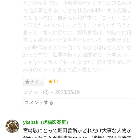
たこの言葉では、藤原定家がすぐそこに迫る戦争
を他人事とする。小さな社会の闘争にすら拘泥し
てしまうのに、自分なら戦時中に「こういうこと
が言えたらいいのに」と思うこともないだろうと
思った。粗々に読むに、堀田善衛は、戦時中に日
本にも粛清された文学者たちがいて、転向せずに
その時代を文学の主題にするひとはほとんどいな
かった中で、世界を転々と活躍する、日本人らし
くもない文化人であったようだ。芥川賞作品の読
み方のヒントにあとで読み返したい
★11
ナイス
コメント(0)
2023/05/19
ykshzk（虎猫図案房）
宮崎駿にとって堀田善衛がどれだけ大事な人物か
分かったことが興味深かった。彼無しでは宮崎ア