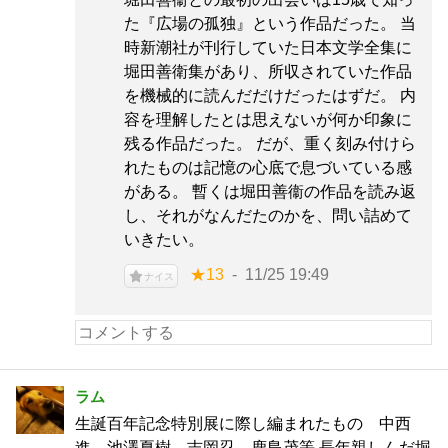
た『広場の孤独』という作品だった。 当
時新潮社が刊行していた日本文学全集に
堀田善衛集があり、所収されていた作品
を機械的に読んだだけだったはずだ。 内
容を理解したとは思えないが何か印象に
残る作品だった。 だが、重く刻み付けら
れたものは記憶の心底で息づいている感
がある。 暫くは堀田善衞の作品を読み返
し、それがなんだたのかを、問い詰めて
いきたい。
★13
11/25 19:49
ナイス
ラム
生誕百年記念特別展に際し編まれたもの 中西
進、池澤夏樹、吉岡忍、鹿島茂等 長年親しんだ堀