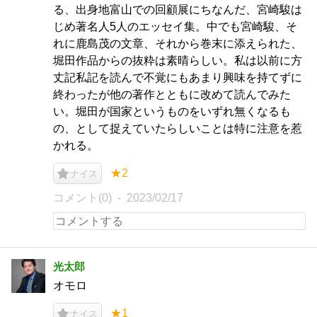
る、出身地富山での回顧展にちなんだ、宮崎駿は
じめ著名人5人のエッセイ集。中でも宮崎駿、そ
れに鹿島茂の文章、それから巻末に添えられた、
堀田作品からの抜粋は素晴らしい。私は以前に方
丈記私記を読んで不覚にもあまり興味を持てずに
終わったが他の著作とともに改めて読んでみた
い。堀田が国家というものをいずれ無くなるも
の、として捉えていたらしいことは特に注意を惹
かれる。
★2
ナイス
コメント(0)
2023/02/17
光太郎
オモロ
★1
ナイス