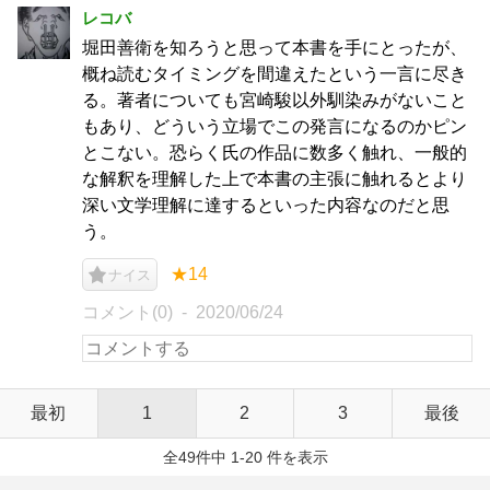
レコバ
堀田善衛を知ろうと思って本書を手にとったが、
概ね読むタイミングを間違えたという一言に尽き
る。著者についても宮崎駿以外馴染みがないこと
もあり、どういう立場でこの発言になるのかピン
とこない。恐らく氏の作品に数多く触れ、一般的
な解釈を理解した上で本書の主張に触れるとより
深い文学理解に達するといった内容なのだと思
う。
★14
ナイス
コメント(0)
2020/06/24
最初
1
2
3
最後
全49件中 1-20 件を表示