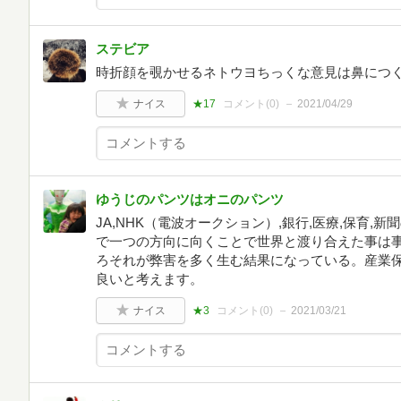
ステビア
時折顔を覗かせるネトウヨちっくな意見は鼻につ
ナイス
★17
コメント(
0
)
2021/04/29
ゆうじのパンツはオニのパンツ
JA,NHK（電波オークション）,銀行,医療,保育
で一つの方向に向くことで世界と渡り合えた事は
ろそれが弊害を多く生む結果になっている。産業
良いと考えます。
ナイス
★3
コメント(
0
)
2021/03/21