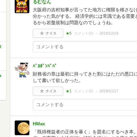
るむなん
大阪府の吉村知事が言ってた地方に権限を移さな
分かった気がする。 経済学的には常識である需要
るから岩盤規制は問題なのでしょうね。
ナイス
★5
コメント(
0
)
2019/12/19
2
ﾊﾞｶﾎﾞﾝﾊﾟﾊﾟ
財務省の章は最初に持ってきた割にはただの悪口
争
して書いて欲しかった。
ナイス
★1
コメント(
0
)
2019/11/17
HMax
「既得権益者の正体を暴く」を題名にするべき本。