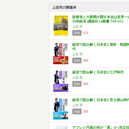
上念司の関連本
財務省と大新聞が隠す本当は世界一
日本経済 (講談社+α新書 744-1C)
上念 司
登録
573
経済で読み解く日本史1 室町・戦国
代
上念 司
登録
430
経済で読み解く日本史3 江戸時代
上念 司
登録
354
経済で読み解く日本史2 安土桃山時
上念 司
登録
332
デフレと円高の何が「悪」か (光文