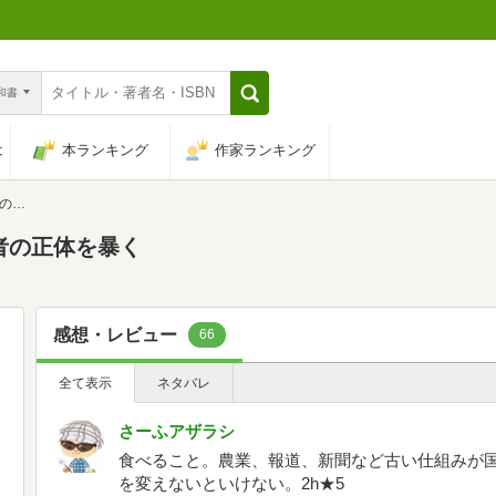
n和書
は
本ランキング
作家ランキング
暴く
者の正体を暴く
感想・レビュー
66
全て表示
ネタバレ
さーふアザラシ
食べること。農業、報道、新聞など古い仕組みが
を変えないといけない。2h★5