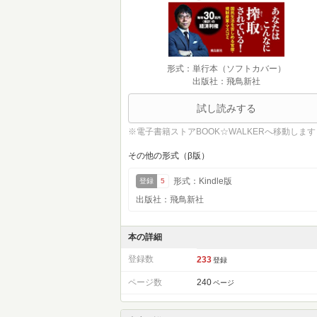
形式：単行本（ソフトカバー）
出版社：飛鳥新社
試し読みする
※電子書籍ストアBOOK☆WALKERへ移動します
その他の形式（β版）
形式：Kindle版
登録
5
出版社：飛鳥新社
本の詳細
登録数
233
登録
ページ数
240
ページ