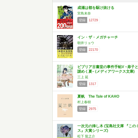
成瀬は都を駆け抜ける
宮島未奈
登録
12729
イン・ザ・メガチャーチ
朝井リョウ
登録
22170
ビブリア古書堂の事件手帖V ~扉子
謎めく夏~ (メディアワークス文庫)
三上 延
登録
1317
夏帆 The Tale of KAHO
村上春樹
登録
2975
一次元の挿し木 (宝島社文庫 『この
ス』大賞シリーズ)
松下 龍之介