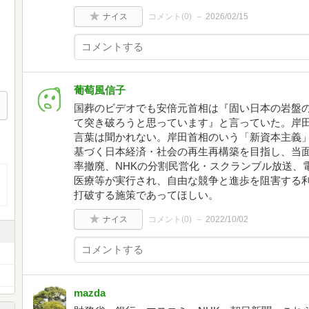
ナイス
コメント(
0
)
2026/02/15
葡萄風信子
国葬のビデオでも安倍元首相は『固い日本の岩盤
て突き破ろうと思っています』と言っていた。岸
言葉は聞かれない。岸田首相のいう「新資本主義
基づく日本経済・社会の再生再構築を目指し、当
率撤廃、NHKの分割民営化・スクランブル放送、
医療等が実行され、自由な競争と進歩を阻害する
打破する施策であってほしい。
ナイス
コメント(
0
)
2022/10/02
mazda