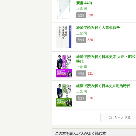
新書 440)
上念 司
登録
330
経済で読み解く大東亜戦争
上念 司
登録
326
経済で読み解く日本史⑤ 大正・昭和
時代
上念 司
登録
321
経済で読み解く日本史4 明治時代
上念 司
登録
316
もっと見る
この本を読んだ人がよく読む本