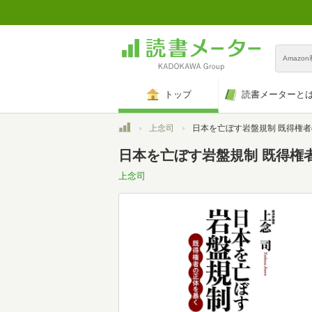
Amazo
トップ
読書メーターと
トップ
上念司
日本を亡ぼす岩盤規制 既得権者の正体を
日本を亡ぼす岩盤規制 既得権
上念司