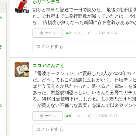
ホリエンテス
割りと簡単な記述で一日で読めた。 最後の朝日新
た。それ程までに発行部数が減っていたとは。 や
の
な。 信頼度が無くなった新聞に存在意義があるの
ナイス
★2
コメント(
0
)
2021/01/24
時
ココアにんにく
「電波オークション」に貢献した2人が2020年の
だ。どうしてもこの話題に注目がいく。日頃テレ
はどう伝えるか見たかった。調べると「電波」を
あった。岩盤規制恐ろしい。いろんな分野でガチ
る。NHKは受信料下げましたね。1月35円だけと
ーが買えない不都合な真実』を読んで以来💢プン
代
ナイス
★6
コメント(
0
)
2020/10/17
社