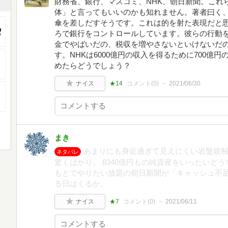
財務省、銀行、マスコミ、NHK、朝日新聞。これ
体」と言ってもいいのかも知れません。著者曰く
傘を差しだすそうです。これは的を射た表現だと
ろで銀行をコントロールしています。彼らの行動
金でやばいだの、税収を増やさないといけないだ
す。NHKは6000億円の収入を得るために700億
めたらどうでしょう？
ナイス
★14
コメント(
0
)
2021/06/30
まき
あまりにも身近過ぎて見えにくい岩盤規制
ネタバレ
驚くばかり。 8340億円もの純資産をいったいど
もとでやりたい放題の朝日新聞が「キャッシュ不
る日はくるか。
ナイス
★7
コメント(
0
)
2021/06/11