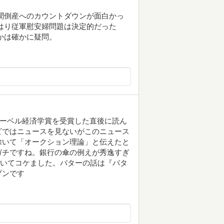
聞倒産へのカウントダウンが面白かっ
はり従軍慰安婦問題は決定的だった
かは確かに疑問。
ノーベル経済学賞を受賞した直後に読ん
ビではニュースを見ないがこのニュース
除いて「オークション理論」と伝えたと
ガチですね。銀行の傘の例えが秀逸すぎ
聞いてコケました。バターの話は『バタ
プンです