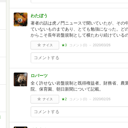
わたぼう
著者の話は虎ノ門ニュースで聞いていたが、その
ていないものまであり、とても勉強になった。ど
からこそ長年岩盤規制として横たわり続けている
ナイス
★3
コメント(
0
)
2020/03/26
と
ロバーツ
全く許せない岩盤規制と既得権益者。財務省、農業、
院、保育園、朝日新聞について記載。
ナイス
★2
コメント(
0
)
2020/02/26
ミ