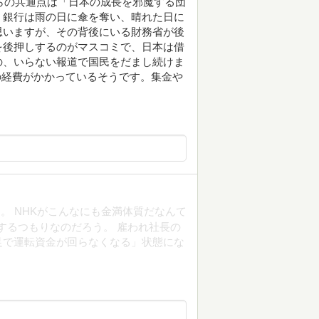
らの共通点は「日本の成長を邪魔する団
、銀行は雨の日に傘を奪い、晴れた日に
思いますが、その背後にいる財務省が後
を後押しするのがマスコミで、日本は借
の、いらない報道で国民をだまし続けま
円の経費がかかっているそうです。集金や
。 NHKがこんなにも金満体質だなんて
うするつもりなのだろう。 雇われ社長の
足で運転資金が回らなくなる」状態にな