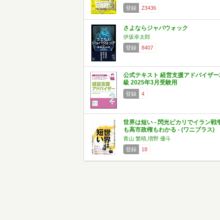
登録
23436
さよならジャバウォック
伊坂幸太郎
登録
8407
公式テキスト 経営支援アドバイザー
級 2025年3月受験用
登録
4
世界は短い - 閃光ピカリでイラン戦
も高市政権もわかる - (ワニプラス)
青山 繁晴,増野 優斗
登録
18