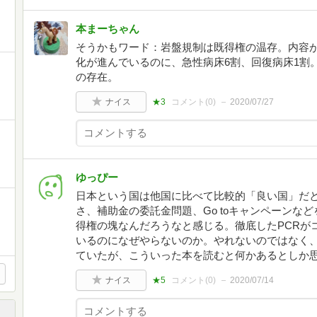
本まーちゃん
そうかもワード：岩盤規制は既得権の温存。内容
化が進んでいるのに、急性病床6割、回復病床1割
の存在。
ナイス
★3
コメント(
0
)
2020/07/27
ゆっぴー
日本という国は他国に比べて比較的「良い国」だ
さ、補助金の委託金問題、Go toキャンペーンな
得権の塊なんだろうなと感じる。徹底したPCRが
いるのになぜやらないのか。やれないのではなく
ていたが、こういった本を読むと何かあるとしか
ナイス
★5
コメント(
0
)
2020/07/14