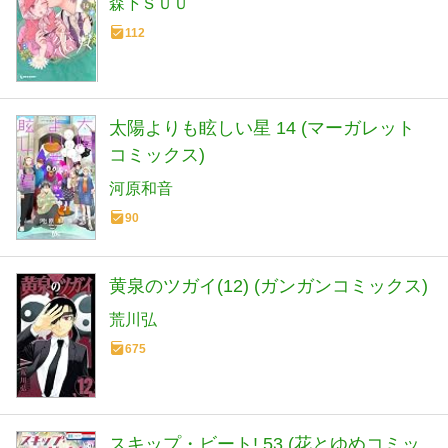
森下ＳＵＵ
112
太陽よりも眩しい星 14 (マーガレット
コミックス)
河原和音
90
黄泉のツガイ(12) (ガンガンコミックス)
荒川弘
675
スキップ・ビート! 53 (花とゆめコミッ