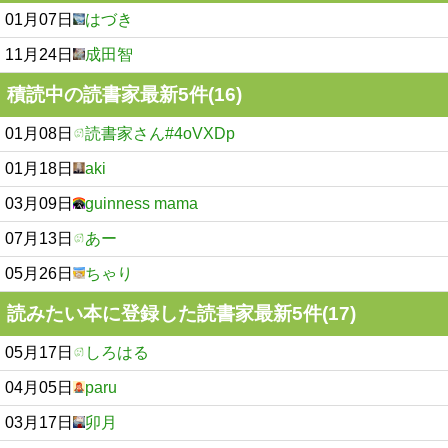
01月07日
はづき
11月24日
成田智
積読中の読書家最新5件(16)
01月08日
読書家さん#4oVXDp
01月18日
aki
03月09日
guinness mama
07月13日
あー
05月26日
ちゃり
読みたい本に登録した読書家最新5件(17)
05月17日
しろはる
04月05日
paru
03月17日
卯月