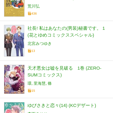
荒川弘
436
社長! 私はあなたの(男装)秘書です。 1
(花とゆめコミックススペシャル)
北宮みつゆき
13
天才悪女は嘘を見破る 1巻 (ZERO-
SUMコミックス)
環
里海慧
條
15
ゆびさきと恋々(14) (KCデザート)