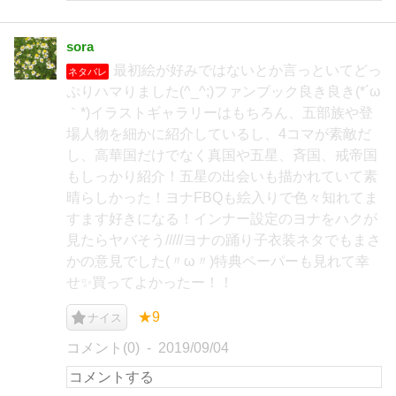
sora
最初絵が好みではないとか言っといてどっ
ネタバレ
ぷりハマりました(^_^;)ファンブック良き良き(*´ω
｀*)イラストギャラリーはもちろん、五部族や登
場人物を細かに紹介しているし、4コマが素敵だ
し、高華国だけでなく真国や五星、斉国、戒帝国
もしっかり紹介！五星の出会いも描かれていて素
晴らしかった！ヨナFBQも絵入りで色々知れてま
すます好きになる！インナー設定のヨナをハクが
見たらヤバそう/////ヨナの踊り子衣装ネタでもまさ
かの意見でした(〃ω〃)特典ペーパーも見れて幸
せ✨買ってよかったー！！
★9
ナイス
コメント(0)
2019/09/04