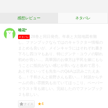
感想レビュー
ネタバレ
唯花*
28巻と同日発売。年表と大陸地図有難
ネタバレ
し。ファンブックならではのキャラクター情報の
まとめも良いが、メインキャラにはそれぞれ書き
下ろし四コマもあり、特にグンテ・ユウノの馴れ
初めが良い…。高華国のお偉方は平民を嫁にもら
うことに抵抗がない感じが良いなと改めて思う。
あと何といっても先生へのQ&Aは読みごたえあ
る…！千和さんと前野さんも若い…！対談からチ
ームの良い雰囲気も出ていてほっこり。ペーパー
イラスト等も嬉しい。完結したのでファンブック
２も欲しい。
★4
ナイス