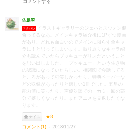
佐島翠
イラストギャラリーのジェハとスウォン似
ネタバレ
合ってるなあ。メインキャラ紹介後に1Pずつ漫画
があり、どれも面白いのでメインに限らず全キャ
ラに！と思ってしまいます。振り返りなキャラ紹
介も読んでいたらプッキューがリスだということ
を思い出しました。「プッキュー」という生き物
の認識になっていたらしい。相関図で会話してる
ところがあって可笑しかったり、特典ペーパーな
どの収録があったりと嬉しい1冊でした。五星の
能力値に笑ったり、声優対談での「カミ」回の部
分で嬉しくなったり。またアニメを見返したくな
ります。
★8
ナイス
コメント(1)
2018/11/27