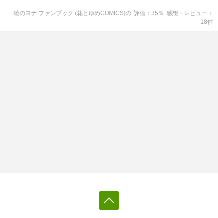
暁のヨナ ファンブック (花とゆめCOMICS)
の
評価
35
％
感想・レビュー
18
件