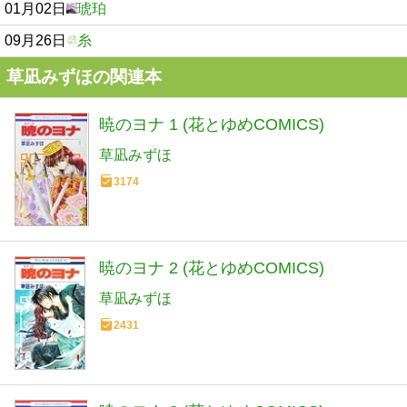
01月02日
琥珀
09月26日
糸
草凪みずほの関連本
暁のヨナ 1 (花とゆめCOMICS)
草凪みずほ
3174
暁のヨナ 2 (花とゆめCOMICS)
草凪みずほ
2431