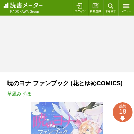
ログイン
新規登録
本を探
暁のヨナ ファンブック (花とゆめCOMICS)
草凪みずほ
感想
18