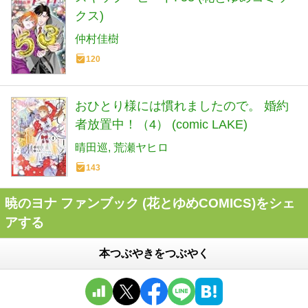
クス)
仲村佳樹
120
おひとり様には慣れましたので。 婚約
者放置中！（4） (comic LAKE)
晴田巡
荒瀬ヤヒロ
143
暁のヨナ ファンブック (花とゆめCOMICS)をシェ
アする
本つぶやきをつぶやく