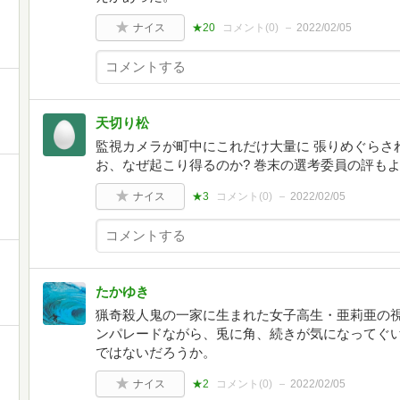
ナイス
★20
コメント(
0
)
2022/02/05
天切り松
監視カメラが町中にこれだけ大量に 張りめぐらさ
お、なぜ起こり得るのか? 巻末の選考委員の評も
ナイス
★3
コメント(
0
)
2022/02/05
たかゆき
猟奇殺人鬼の一家に生まれた女子高生・亜莉亜の
ンパレードながら、兎に角、続きが気になってぐいぐ
ではないだろうか。
ナイス
★2
コメント(
0
)
2022/02/05