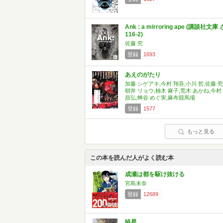
Ank : a mirroring ape (講談社文庫 
116-2)
佐藤 究
登録
1693
あえのがたり
加藤 シゲアキ,今村 翔吾,小川 哲,佐藤 究
朝井 リョウ,柚木 麻子,荒木 あかね,今村
昌弘,蝉谷 めぐ実,麻布競馬場
登録
1577
もっと見る
この本を読んだ人がよく読む本
成瀬は都を駆け抜ける
宮島未奈
登録
12689
暁星