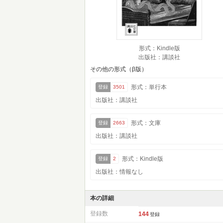
形式：Kindle版
出版社：講談社
その他の形式（β版）
形式：単行本
登録
3501
出版社：講談社
形式：文庫
登録
2663
出版社：講談社
形式：Kindle版
登録
2
出版社：情報なし
本の詳細
登録数
144
登録