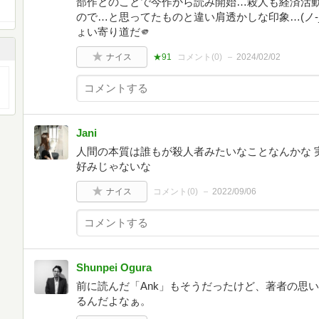
部作とのことで今作から読み開始…殺人も経済活
ので…と思ってたものと違い肩透かしな印象…(ノ-
ょい寄り道だ🫵
ナイス
★91
コメント(
0
)
2024/02/02
Jani
人間の本質は誰もが殺人者みたいなことなんかな 
好みじゃないな
ナイス
コメント(
0
)
2022/09/06
Shunpei Ogura
前に読んだ「Ank」もそうだったけど、著者の思
るんだよなぁ。