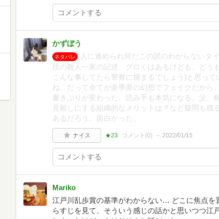
かずぼう
人に進められ何だこの訳のわからないタ
ネタバレ
段の殺人一家の記述、グロくはあるけども、どうも
こんな事してたら警察に捕まるでしょう)と思って
ね、だって全てが亜季亜の幻想でフェイクだから
書きぶりが変わった、読み手も本気になる。父、
見殺しにする組織的なメリットは？など疑問も残
あるだろう。面白かった。
ナイス
★23
コメント(
0
)
2022/01/15
Mariko
江戸川乱歩賞の基準がわからない… どこに焦点を
らすじを見て、そういう感じの話かと思いつつ江