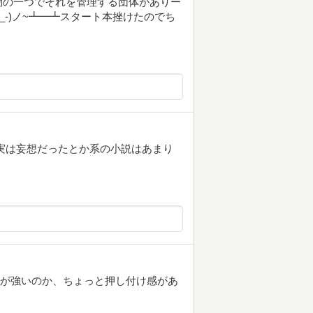
動の一つでそれを管理する団体がありー
_-)ノ~┻━┻スタート本挫けたのでち
実は妄想だったとか系の小説はあまり
いが強いのか、ちょっと押し付け感があ