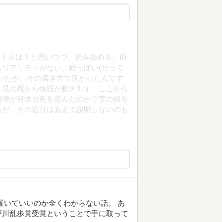
イトルは？と思いつつ、読み始める。前
リアリティがない、嘘っぽい(だって
いたが、その書き方で良かったんです
。兄の死から物語が動き出す、ここから
桐清が何故自死を選んだのか？実の娘を
るが、その辺りはあえて説明しないのも
置いていいのか全くわからない話。 あ
戸川乱歩賞受賞ということで手に取って