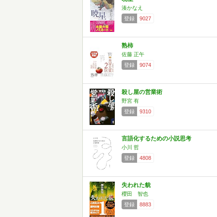
湊かなえ
登録
9027
熟柿
佐藤 正午
登録
9074
殺し屋の営業術
野宮 有
登録
9310
言語化するための小説思考
小川 哲
登録
4808
失われた貌
櫻田 智也
登録
8883