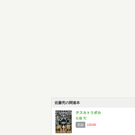
佐藤究の関連本
テスカトリポカ
佐藤 究
登録
10548