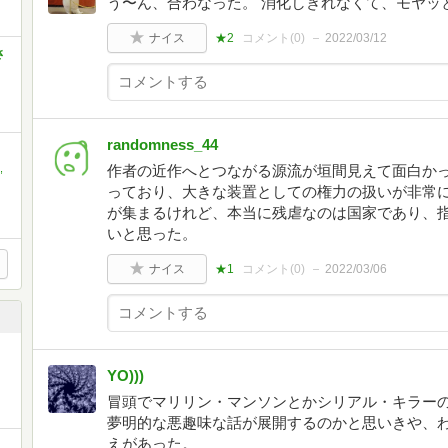
う〜ん、合わなった。 消化しきれなくて、モヤッ
ナイス
★2
コメント(
0
)
2022/03/12
さ
randomness_44
,
作者の近作へとつながる源流が垣間見えて面白か
っており、大きな装置としての権力の扱いが非常
が集まるけれど、本当に残虐なのは国家であり、
いと思った。
ナイス
★1
コメント(
0
)
2022/03/06
YO)))
冒頭でマリリン・マンソンとかシリアル・キラー
夢明的な悪趣味な話が展開するのかと思いきや、
えがあった。