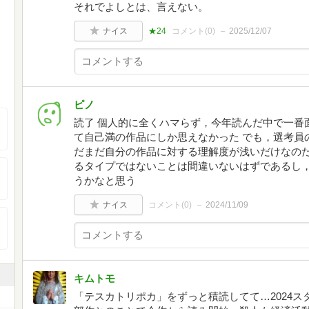
それでよしとは、言えない。
ナイス
★24
コメント(
0
)
2025/12/07
ピノ
読了 個人的に全くハマらず，今年読んだ中で一番
て自己満の作品にしか思えなかった でも，選考員
だまだ自分の作品に対する理解度が浅いだけなのだ
るタイプではないことは間違いないはずであるし
うかなと思う
ナイス
コメント(
0
)
2024/11/09
キムトモ
「テスカトリポカ」をずっと積読してて…2024