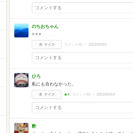
のちおちゃん
⭐️⭐️⭐️
ナイス
コメント(
0
)
2022/05/01
ひろ
私にも合わなかった。
ナイス
★4
コメント(
0
)
2022/04/14
酢