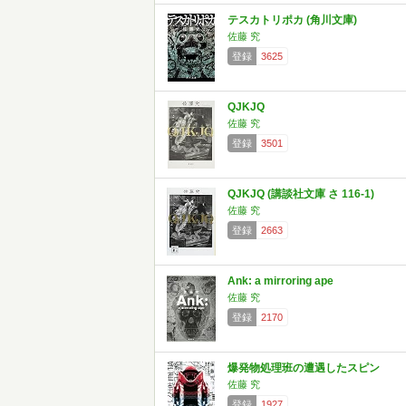
テスカトリポカ (角川文庫)
佐藤 究
登録
3625
QJKJQ
佐藤 究
登録
3501
QJKJQ (講談社文庫 さ 116-1)
佐藤 究
登録
2663
Ank: a mirroring ape
佐藤 究
登録
2170
爆発物処理班の遭遇したスピン
佐藤 究
登録
1927