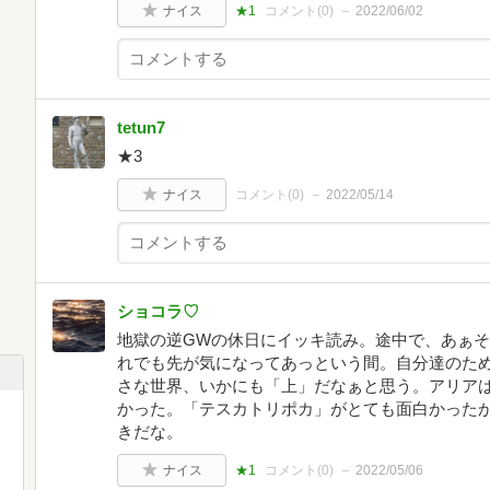
ナイス
★1
コメント(
0
)
2022/06/02
tetun7
★3
ナイス
コメント(
0
)
2022/05/14
ショコラ♡
地獄の逆GWの休日にイッキ読み。途中で、あぁ
れでも先が気になってあっという間。自分達のた
さな世界、いかにも「上」だなぁと思う。アリア
かった。「テスカトリポカ」がとても面白かった
きだな。
ナイス
★1
コメント(
0
)
2022/05/06