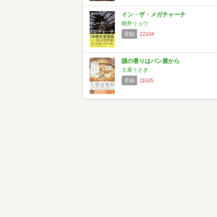
イン・ザ・メガチャーチ
朝井リョウ
登録
22104
謎の香りはパン屋から
土屋うさぎ
登録
11625