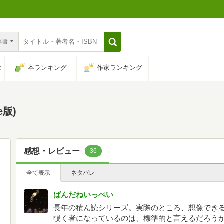
n和書
は
本ランキング
作家ランキング
e版)
感想・レビュー
36
全て表示
ネタバレ
ばんだねいっぺい
長年の積ん読シリーズ。実際のところ、想像でき
覗く者になっているのは、標準的と言えるだろう