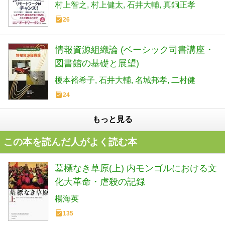
づくりの処方箋
村上智之
村上健太
石井大輔
真銅正孝
26
情報資源組織論 (ベーシック司書講座・
図書館の基礎と展望)
榎本裕希子
石井大輔
名城邦孝
二村健
24
もっと見る
この本を読んだ人がよく読む本
墓標なき草原(上) 内モンゴルにおける文
化大革命・虐殺の記録
楊海英
135