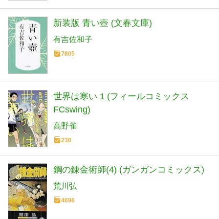
新装版 青い壺 (文春文庫)
有吉佐和子
7805
世界は寒い 1 (フィールコミックス
FCswing)
高野雀
230
鋼の錬金術師(4) (ガンガンコミックス)
荒川弘
4696