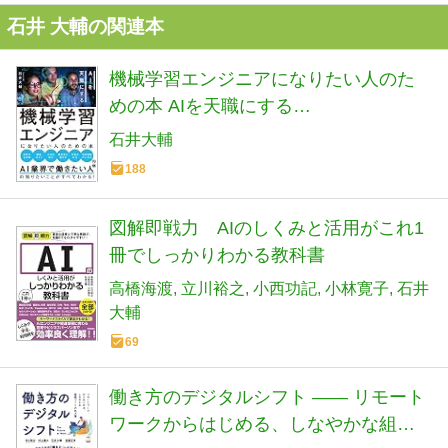
石井 大輔の関連本
機械学習エンジニアになりたい人のた
めの本 AIを天職にする
(AI&TECHNOLOGY)
石井大輔
188
図解即戦力 AIのしくみと活用がこれ1
冊でしっかりわかる教科書
高橋海渡
立川裕之
小西功記
小林寛子
石井
大輔
69
働き方のデジタルシフト —— リモート
ワークからはじめる、しなやかな組織