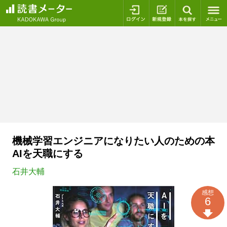
ログイン
新規登録
本を探
機械学習エンジニアになりたい人のための本
AIを天職にする
石井大輔
感想
6