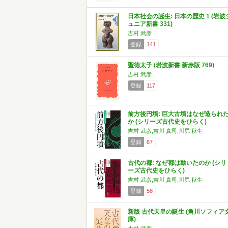
日本社会の誕生: 日本の歴史 1 (岩波
ュニア新書 331)
吉村 武彦
登録
141
聖徳太子 (岩波新書 新赤版 769)
吉村 武彦
登録
117
前方後円墳: 巨大古墳はなぜ造られ
か (シリーズ古代史をひらく)
吉村 武彦,吉川 真司,川尻 秋生
登録
67
古代の都: なぜ都は動いたのか (シリ
ーズ古代史をひらく)
吉村 武彦,吉川 真司,川尻 秋生
登録
58
新版 古代天皇の誕生 (角川ソフィア
庫)