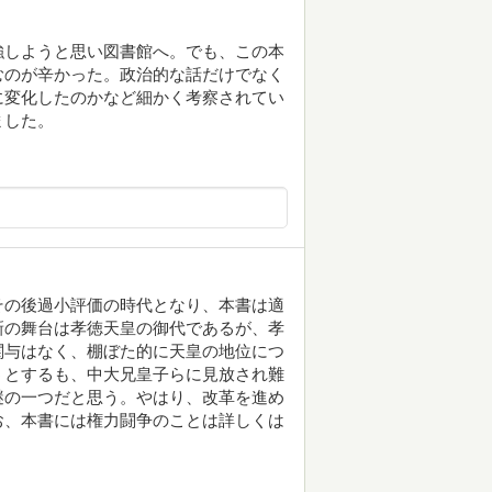
強しようと思い図書館へ。でも、この本
むのが辛かった。政治的な話だけでなく
に変化したのかなど細かく考察されてい
ました。
その後過小評価の時代となり、本書は適
新の舞台は孝徳天皇の御代であるが、孝
関与はなく、棚ぼた的に天皇の地位につ
うとするも、中大兄皇子らに見放され難
謎の一つだと思う。やはり、改革を進め
お、本書には権力闘争のことは詳しくは