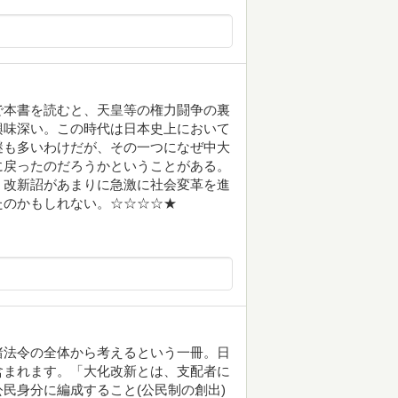
で本書を読むと、天皇等の権力闘争の裏
興味深い。この時代は日本史上において
謎も多いわけだが、その一つになぜ中大
に戻ったのだろうかということがある。
、改新詔があまりに急激に社会変革を進
たのかもしれない。☆☆☆☆★
諸法令の全体から考えるという一冊。日
含まれます。「大化改新とは、支配者に
民身分に編成すること(公民制の創出)