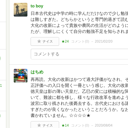
to boy
日本古代史は中学の時に学んだだけなので少し勉
は難しすぎた。どちらかというと専門的過ぎて読
大化の改新によって貴族や農民の生活がどのよう
たが、理解しにくくて自分の勉強不足を知らされ
ナイス
★24
コメント(
0
)
2021/02/20
新
はちめ
再再読。大化の改新はかつて過大評価がなされ、
正評価への入口を開く一冊という感じ。大化の改
た
徳天皇は影の薄い天皇だ。乙巳の変には積極的な
いて、難波に都を移し、様々な行政改革を進めよ
波宮に取り残された後薨去する。古代史における
すぎたのが良くなかったということだろうか。な
書かれていません。☆☆☆☆★
書
ナイス
★14
コメント(
0
)
2020/08/04