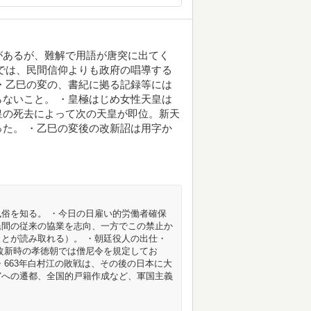
があるが、難解で用語が唐突に出てく
では、民間信仰よりも政府の唱導する
・乙巳の変の、書紀に拠る記録等には
ないこと。 ・皇極はじめ女性天皇は
皇の死去によって次の天皇が即位。新天
た。 ・乙巳の変後の改新詔は用字か
俗を知る。 ・今日の日雇い的労働者確保
民間の従来の協業を志向、一方でこの禁止か
とが読み取れる）。 ・朝廷役人の出仕・
改新時の孝徳朝では僧尼令を規定してお
・663年白村江の敗戦は、その後の日本に大
宮への遷都、全国的戸籍作成など、軍国主義