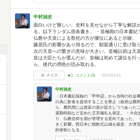
中村禎史
面白いけど難しい。史料を見せながら丁寧な解説
る。以下ランダム箇条書き。 ・皇極期の日本書紀
仏教や天皇による祭祀の方が優位にあると示唆。 
藤原氏の影響があり得るので、額面通りに受け取ら
次の天皇への繋ぎの意味が大きい。皇極以前は天
皇は大臣たちが選んだが、皇極は初めて譲位を行っ
〉
ら、後代の潤色が読み取れる。
ナイス
★1
コメント(
3
)
2023/01/16
中村禎史
・日本書紀採録の「甲申詔」から当時の社会風
の為に飲食を提供することを禁止（政府は農
ら、農民間には貧富の差が拡大しつつあったこ
退勤時刻など定めた王宮儀礼も規定。 ・大化
り、仏教信仰を国が管理する意向であった。 
きく影響。西日本に朝鮮式山城を築造、大津
的体制となる。