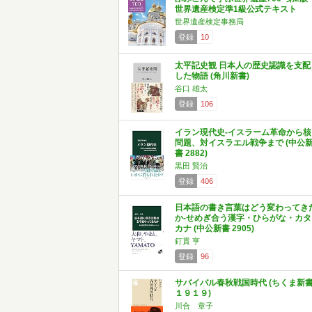
世界遺産検定準1級公式テキスト
世界遺産検定事務局
登録
10
太平記史観 日本人の歴史認識を支配
した物語 (角川新書)
谷口 雄太
登録
106
イラン現代史-イスラーム革命から核
問題、対イスラエル戦争まで (中公
書 2882)
黒田 賢治
登録
406
日本語の書き言葉はどう変わってき
か-せめぎ合う漢字・ひらがな・カタ
カナ (中公新書 2905)
釘貫 亨
登録
96
サバイバル春秋戦国時代 (ちくま新
１９１９)
川合 章子