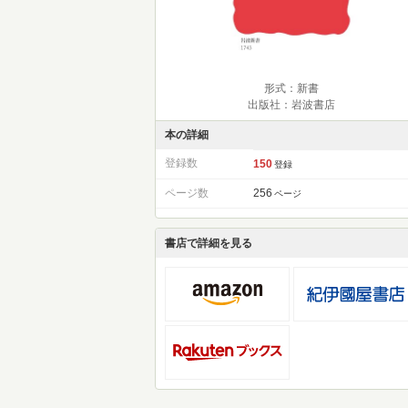
形式：新書
出版社：岩波書店
本の詳細
登録数
150
登録
ページ数
256
ページ
書店で詳細を見る