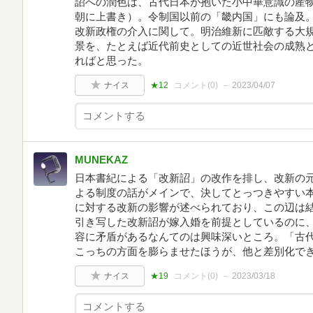
詔への潤色は、古代日本が抱いた小中華意識の産
朝に上書き）。令制国以前の「畿内国」にも論及
改新政権の介入に関して。明治維新に匹敵する大
景を、たとえば近代前史としての近世社会の成熟
ればと思った。
ナイス
★12
コメント(
0
)
2023/04/07
MUNEKAZ
日本書紀による「改新詔」の改作を排し、改新の
よる制度の話がメインで、決してとっつきやすい
に対する改新の影響が述べられており、この辺は
引き写した改新詔が嫁入婚を前提としているのに
容に矛盾があるなんてのは興味深いところ。「古
こっちの方面を膨らませたほうが、他と差別化で
ナイス
★19
コメント(
0
)
2023/03/18