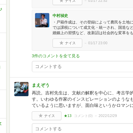
ナイス
01/17 22:52
ジ
中村禎史
・戸籍作成は、その登録によって農民を土地に
では課税について成文化・統一され、国造な
婚姻上の習慣など、改新詔は社会的な変革を
ナイス
01/17 23:00
3件のコメントを全て見る
た
まえぞう
再読。吉村先生は、文献の解釈を中心に、考古学
す。いわゆる作家のインスピレーションのような
ているように思いますが、面白味というかロマン
ナイス
★13
コメント(
0
)
2022/12/29
文