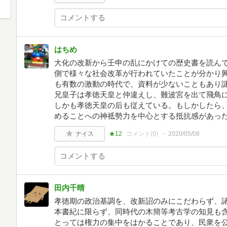
はちめ
大化の改新から壬申の乱にかけての歴史書を読ん
側で様々な社会改革が行われていたことが分かり
も有数の激動の時代で、資料が少ないこともあり
兄皇子は孝徳天皇と仲違えし、難波宮を出て飛鳥
しかも孝徳天皇の后も従えている。もしかしたら
めることへの神祗勢力を中心とする抵抗感があっ
ナイス
★12
コメント(
0
)
2020/05/08
田内千晴
孝徳期の政治基調を、改新詔のみにこだわらず、
本書紀に限らず、同時代の木簡等考古学の知見も
とっては権力の集中をはかることであり、民衆を公