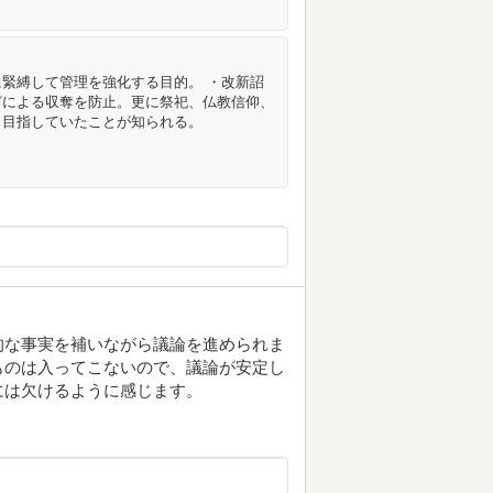
緊縛して管理を強化する目的。 ・改新詔
どによる収奪を防止。更に祭祀、仏教信仰、
も目指していたことが知られる。
的な事実を補いながら議論を進められま
ものは入ってこないので、議論が安定し
には欠けるように感じます。