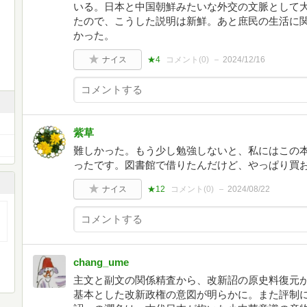
いる。日本と中国朝鮮みたいな外交の文脈として
たので、こうした説明は新鮮。あと庶民の生活に
かった。
ナイス
★4
コメント(
0
)
2024/12/16
紫草
難しかった。もう少し勉強しないと、私にはこの
ったです。図書館で借りたんだけど、やっぱり買
ナイス
★12
コメント(
0
)
2024/08/22
chang_ume
主文と副文の関係精査から、改新詔の原史料復元
基本とした改新政権の意図が明らかに。また評制