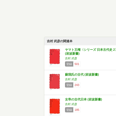
吉村 武彦の関連本
ヤマト王権〈シリーズ 日本古代史 2
(岩波新書)
吉村 武彦
登録
501
蘇我氏の古代 (岩波新書)
吉村 武彦
登録
243
女帝の古代日本 (岩波新書)
吉村 武彦
登録
185