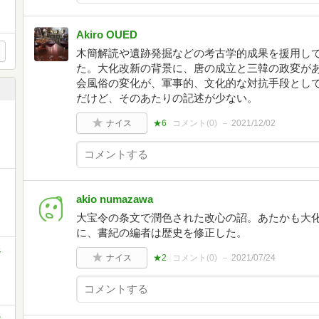
Akiro OUED
木簡解読や遺跡発掘などの考古学的成果を援用し
た。大化改新の背景に、唐の成立と三韓の政変が
会風俗の変化が、軍事的、文化的な対抗手段とし
だけど、そのあたりの記述が少ない。
ナイス
★6
コメント(
0
)
2021/12/02
akio numazawa
大宝令の条文で潤色された改心の詔。あたかも大
に、書紀の編者は歴史を修正した。
像
ナイス
★2
コメント(
0
)
2021/07/24
>