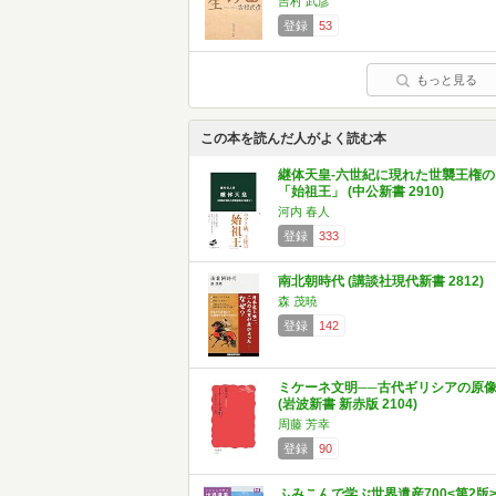
吉村 武彦
登録
53
もっと見る
この本を読んだ人がよく読む本
継体天皇-六世紀に現れた世襲王権の
「始祖王」 (中公新書 2910)
河内 春人
登録
333
南北朝時代 (講談社現代新書 2812)
森 茂暁
登録
142
ミケーネ文明──古代ギリシアの原
(岩波新書 新赤版 2104)
周藤 芳幸
登録
90
ふみこんで学ぶ世界遺産700<第2版