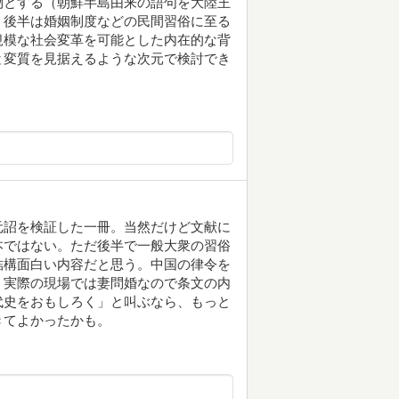
物とする（朝鮮半島由来の語句を大陸王
。後半は婚姻制度などの民間習俗に至る
規模な社会変革を可能とした内在的な背
と変質を見据えるような次元で検討でき
元詔を検証した一冊。当然だけど文献に
本ではない。ただ後半で一般大衆の習俗
結構面白い内容だと思う。中国の律令を
、実際の現場では妻問婚なので条文の内
代史をおもしろく」と叫ぶなら、もっと
きてよかったかも。