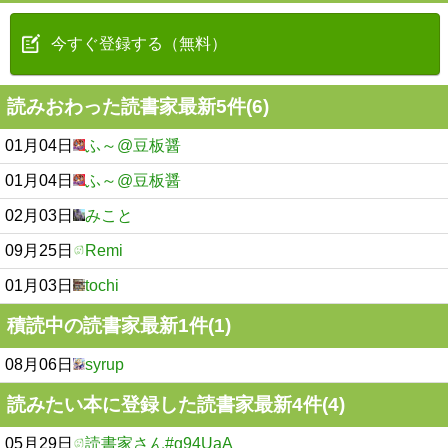
今すぐ登録する（無料）
読みおわった読書家最新5件(6)
01月04日
ふ～@豆板醤
01月04日
ふ～@豆板醤
02月03日
みこと
09月25日
Remi
01月03日
tochi
積読中の読書家最新1件(1)
08月06日
syrup
読みたい本に登録した読書家最新4件(4)
05月29日
読書家さん#g94UaA