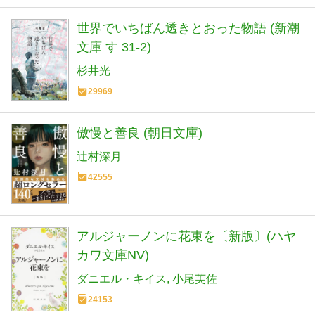
世界でいちばん透きとおった物語 (新潮
文庫 す 31-2)
杉井光
29969
傲慢と善良 (朝日文庫)
辻村深月
42555
アルジャーノンに花束を〔新版〕(ハヤ
カワ文庫NV)
ダニエル・キイス
小尾芙佐
24153