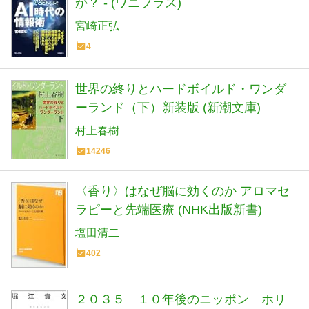
か？ - (ワニプラス)
宮崎正弘
4
世界の終りとハードボイルド・ワンダ
ーランド（下）新装版 (新潮文庫)
村上春樹
14246
〈香り〉はなぜ脳に効くのか アロマセ
ラピーと先端医療 (NHK出版新書)
塩田清二
402
２０３５ １０年後のニッポン ホリ