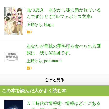
九つ憑き あやかし狐に憑かれている
んですけど (アルファポリス文庫)
上野そら
Nagu
1
あなたが母親の手料理を食べられる回
数は、残り328回です。
上野そら
pon-marsh
1
もっと見る
この本を読んだ人がよく読む本
ＡＩ時代の情報術 - 情報はどこにある