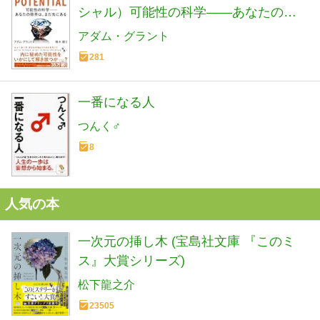
シャル）可能性の科学――あなたの限
界は、まだ先にある (単行本)
アダム・グラント
281
一番になる人
つんく♂
8
人気の本
一次元の挿し木 (宝島社文庫 『このミ
ス』大賞シリーズ)
松下龍之介
23505