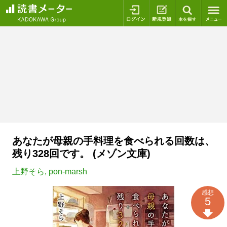
ログイン
新規登録
本を探
あなたが母親の手料理を食べられる回数は、
残り328回です。 (メゾン文庫)
上野そら
,
pon-marsh
感想
5