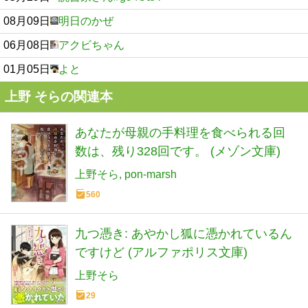
08月09日
明日のかぜ
06月08日
アクビちゃん
01月05日
よと
上野 そらの関連本
あなたが母親の手料理を食べられる回
数は、残り328回です。 (メゾン文庫)
上野そら
pon-marsh
560
九つ憑き: あやかし狐に憑かれているん
ですけど (アルファポリス文庫)
上野そら
29