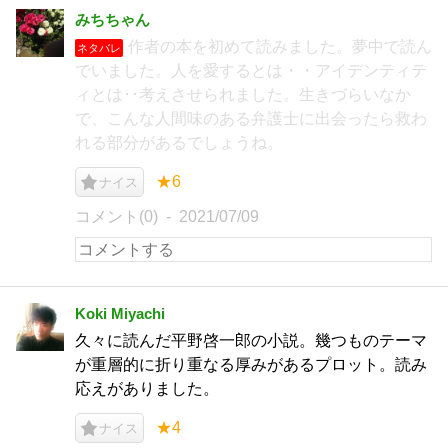
みちちゃん
作者の本を初めて読みました。夢中で読ん
ネタバレ
でいました。人を愛するとは・・アイデンティテ
ィとは･･考えさせられました。生きづらいなか
で、こんな人間味のある弁護士に出会ったら救わ
れる部分があるでしょうね。
★6
ナイス
コメント(0)
2021/07/09
Koki Miyachi
久々に読んだ平野啓一郎の小説。幾つものテーマ
が重層的に折り重なる厚みがあるプロット。読み
応えがありました。
★4
ナイス