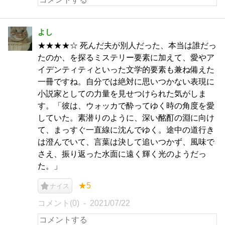
よし
★★★★☆ 死んだ夫が別人だった、本当は誰だっ
たのか、を探るミステリー要素に加えて、愛やア
イデンティティといった文学的要素も兼ね備えた
一冊ですね。自分では絶対に思いつかない表現に
小説家としての力量を見せつけられた気がしま
す。「彼は、ウォッカで酔ってゆく時の角度を愛
していた。素潜りのように、深い酩酊の淵に向け
て、まっすぐ一直線に沈んでゆく。途中の道行き
は澄んでいて、言葉は決して追いつかず、風味で
さえ、振り返った水面に遠く輝く光のようだっ
た。」
★5
ナイス
コメント(0)
2021/07/22