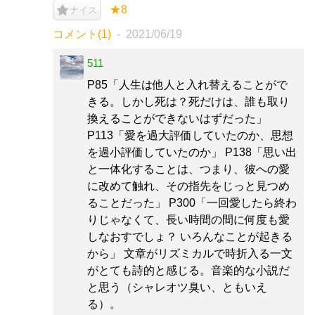
★8
ナイス
コメント(1)
2021/06/19
511
P85「人生は他人と入れ替えることがで
きる。しかし死は？死だけは、誰も取り
換えることができないはずだった」
P113「愛を過大評価していたのか、思想
を過小評価していたのか」 P138「思い出
と一体化することは、つまり、彼への愛
に改めて触れ、その指先をじっと見つめ
ることだった」 P300「一回愛したら終わ
りじゃなくて、長い時間の間に何度も愛
しなおすでしょ？ いろんなことが起きる
から」 文章がリズミカルで時折入る一文
がとても詩的と感じる。音楽的な小説だ
と思う（シャレオツ臭い、ともいえ
る）。