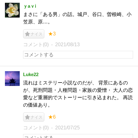
ｙaｖℹ︎
まさに「ある男」の話。城戸、谷口、曽根崎、小
笠原、原…。
★3
ナイス
コメント(0)
2021/08/13
Luke22
流れはミステリー小説なのだが、 背景にあるの
が、死刑問題・人種問題・家族の愛憎・ 大人の恋
愛など重層的でストーリーに引き込まれた。 再読
の価値あり。
★6
ナイス
コメント(0)
2021/07/25