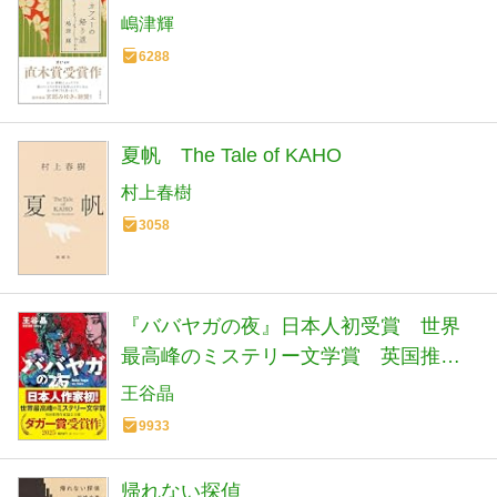
嶋津輝
6288
夏帆 The Tale of KAHO
村上春樹
3058
『ババヤガの夜』日本人初受賞 世界
最高峰のミステリー文学賞 英国推理
作家協会賞(ダガー賞） (河出文庫 お 46-
王谷晶
1)
9933
帰れない探偵