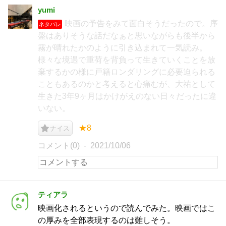
yumi
映画の予告をみて面白そうだったので。序
ネタバレ
盤はありそうな話だなぁと思いながらも後半から
霧が晴れたかのように引き込まれて一気読み。
様々な境遇で重荷を背負って生きていくことを放
棄するかの様に戸籍ロンダリングに必要迫られる
こともあるのかと考えると心痛むが、大祐として
生きた3年9ヶ月はかけがえのない日々だったに違
いない。
★8
ナイス
コメント(0)
2021/10/06
ティアラ
映画化されるというので読んでみた。映画ではこ
の厚みを全部表現するのは難しそう。