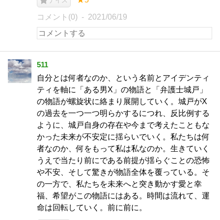
ナイス
コメント(0)
2021/06/19
511
自分とは何者なのか、という名前とアイデンティ
ティを軸に「ある男X」の物語と「弁護士城戸」
の物語が螺旋状に絡まり展開していく。城戸がX
の過去を一つ一つ明らかするにつれ、反比例する
ように、城戸自身の存在や今まで考えたこともな
かった未来が不安定に揺らいでいく。私たちは何
者なのか、何をもって私は私なのか。生きていく
うえで当たり前にである前提が揺らぐことの恐怖
や不安、そして驚きが物語全体を覆っている。そ
の一方で、私たちを未来へと突き動かす愛と幸
福、希望がこの物語にはある。時間は流れて、運
命は回転していく。前に前に。