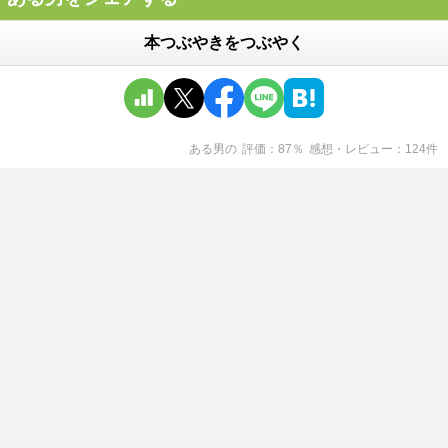
本つぶやきをつぶやく
ある男
の
評価
87
％
感想・レビュー
124
件