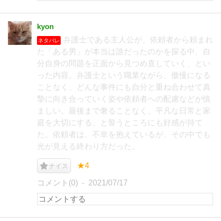
kyon
弁護士である主人公が、依頼者から頼まれ
ネタバレ
た「ある男」が本当は誰だったのかを探る中、自
分自身の問題を正面から見つめ直していく、とい
った内容。弁護士という職業ながら、傲慢になる
ことなく、どんな事件にも自分と重ね合わせて真
摯に向き合っていく姿や依頼者への配慮などが慎
ましい。最後まで奢ることなく、平凡な日常と家
庭を大切にする、と誓うところにも好感が持て
た。依頼者は、不幸を抱えているが、その中でも
光が見える終わり方だった。
★4
ナイス
コメント(0)
2021/07/17