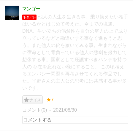
マンゴー
他人の人生を生きる事。乗り換えたい相手
ネタバレ
はいるかとはじめて考えた。今までの境遇、
DNA、生い立ちの偶然性を自分の努力の上で成り
立っているなどと勘違いする事なく進もうと思
う。また他人の靴を履いてみる事。生まれながら
に宿命として背負っている他人の悲劇を努力して
想像する事。国家として庇護すべきハンデを持つ
人の 存在を忘れない様にすること。 この頃考え
るエンパシー問題を再考させてくれる作品でし
た。平野さんの主人公の思考には共感する事が多
いです。
★7
ナイス
コメント(0)
2021/08/30