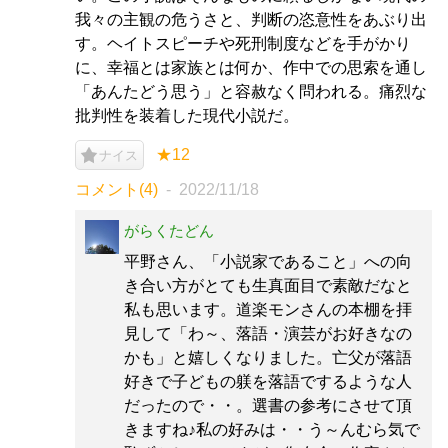
我々の主観の危うさと、判断の恣意性をあぶり出
す。ヘイトスピーチや死刑制度などを手がかり
に、幸福とは家族とは何か、作中での思索を通し
「あんたどう思う」と容赦なく問われる。痛烈な
批判性を装着した現代小説だ。
★12
ナイス
コメント(4)
2022/11/18
がらくたどん
平野さん、「小説家であること」への向
き合い方がとても生真面目で素敵だなと
私も思います。道楽モンさんの本棚を拝
見して「わ～、落語・演芸がお好きなの
かも」と嬉しくなりました。亡父が落語
好きで子どもの躾を落語でするような人
だったので・・。選書の参考にさせて頂
きますね♪私の好みは・・う～んむら気で