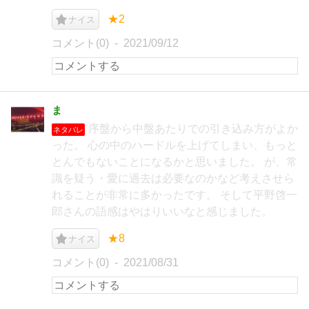
★2
ナイス
コメント(0)
2021/09/12
ま
序盤から中盤あたりでの引き込み方がよか
ネタバレ
った。 心の中のハードルを上げてしまい、もっと
とんでもないことになるかと思いました。 が、常
識を疑う・愛に過去は必要なのかなど考えさせら
れることが非常に多かったです。 そして平野啓一
郎さんの語感はやはりいいなと感じました。
★8
ナイス
コメント(0)
2021/08/31