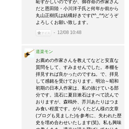
恥ずかしいのですが、御存命の作家さん
だと恩田陸・小川洋子氏と何年か前から
丸山正樹氏は結構好きです(*^_^*)どうぞ
よろしくお願い致します。
12/08 10:48
ナイス
道楽モン
お薦めの作家さんを教えてなどと安直な
質問をして、すみませんでした。本棚を
拝見すれば良かったのですね。で、拝見
して感銘を受けております。明治～昭和
初期の日本人作家は、私の抜けている部
分です。流石に夏目漱石はすべて読んで
おりますが、森鴎外、芥川あたりはつま
み食い程度です。がらくたどん様の文章
(ブログも見ました)を参考に、失われた歴
史を埋め合わせいたします(笑)。私も興味