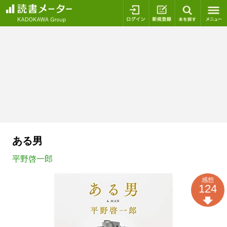
ログイン
新規登録
本を探
ある男
平野啓一郎
感想
124