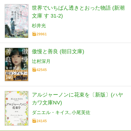
世界でいちばん透きとおった物語 (新潮
文庫 す 31-2)
杉井光
29961
傲慢と善良 (朝日文庫)
辻村深月
42545
アルジャーノンに花束を〔新版〕(ハヤ
カワ文庫NV)
ダニエル・キイス
小尾芙佐
24145