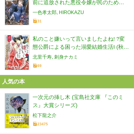
前に追放された悪役令嬢が民のために
やりたい放題した結果がこちらです～
一色孝太郎
HIROKAZU
31
私のこと嫌いって言いましたよね! ?変
態公爵による困った溺愛結婚生活I (秋水
デジタルコミックス)
北里千寿
刺身ナカミ
69
人気の本
一次元の挿し木 (宝島社文庫 『このミ
ス』大賞シリーズ)
松下龍之介
23475