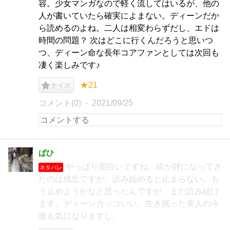
容。少女マンガなので軽く流してはいるが、他の
人が書いていたら確実によまない。ディーンだか
ら読めるのよね。二人は相変わらずだし、エドは
時間の問題？ 次はどこに行くんだろうと思いつ
つ、ディーン命な長年コアファンとしては次回も
凄く楽しみです♪
★21
ナイス
コメント(0)
2021/09/25
ぱひ
やっぱり面白いですね。絵が雑になってき
ネタバレ
たのは残念ですが、読み始めると止まらない。も
う止めようかなと思ったんですが、まだ読み続け
ます。ディーンカッコいい。生き残った美人の今
後も気になりますし。