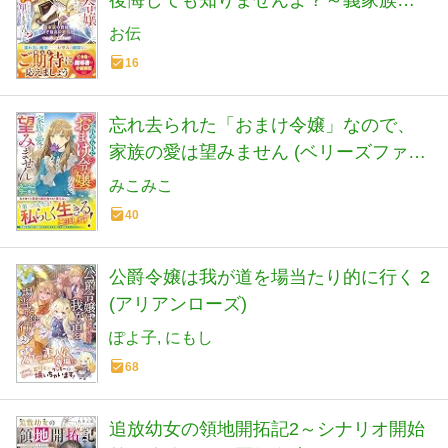
皆様、どうぞ最高の終焉を～(ベリーズ
お伝
ファンタジー)
16
忘れ去られた「おまけ令嬢」なので、
家族の愛は望みません (ベリーズファン
タジー)
みこみこ
40
公爵令嬢は我が道を場当たり的に行く 2
(アリアンローズ)
ぽよ子
にもし
68
追放幼女の領地開拓記2～シナリオ開始