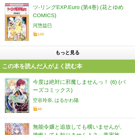
ツ-リングEXP.Euro (第4巻) (花とゆめ
COMICS)
河惣益巳
145
もっと見る
この本を読んだ人がよく読む本
今度は絶対に邪魔しませんっ！ (6) (バ
ーズコミックス)
空谷玲奈
はるかわ陽
46
無能令嬢と追放しても構いませんが、
後悔しても知りませんよ？～義家族の