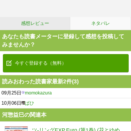
感想レビュー
ネタバレ
あなたも読書メーターに登録して感想を投稿して
みませんか？
今すぐ登録する（無料）
読みおわった読書家最新2件(3)
09月25日
momokazura
10月06日
ぱひ
河惣益巳の関連本
ツ-リングEXP.Euro (第1巻) (花とゆめ