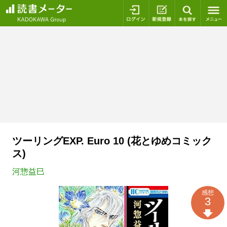
ログイン
新規登録
本を探
ツーリングEXP. Euro 10 (花とゆめコミック
ス)
河惣益巳
感想
3