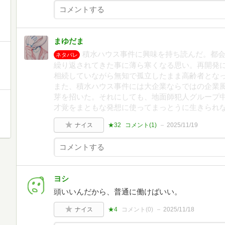
まゆだま
積水ハウス事件に興味を持ち読んだ。都
ネタバレ
繰り返されてきた事に薄ら寒くなる思い。再開発
相続していながら無知で孤立したまま高齢者とな
また、積水ハウス事件には大企業ならではの企業
芽を招いた。それにしても、地面師犯人グループ
才覚をまともな発想に使ってまっとうに生きられ
ナイス
★32
コメント(
1
)
2025/11/19
ヨシ
頭いいんだから、普通に働けばいい。
ナイス
★4
コメント(
0
)
2025/11/18