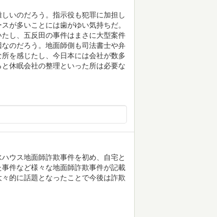
難しいのだろう。指示役も犯罪に加担し
ースが多いことには歯がゆい気持ちだ。
いたし、五反田の事件はまさに大型案件
因なのだろう。地面師側も司法書士や弁
な所を感じたし、今日本には会社が数多
ると休眠会社の整理といった所は必要な
水ハウス地面師詐欺事件を初め、自宅と
た事件など様々な地面師詐欺事件が記載
大々的に話題となったことで今後は詐欺