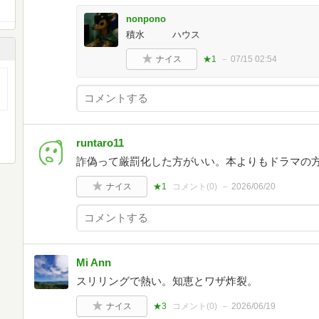
nonpono
積水 ハウス
ナイス
★1
07/15 02:54
runtaro11
詐偽って厳罰化した方がいい。本よりもドラマの
ナイス
★1
コメント(
0
)
2026/06/20
Mi Ann
スリリングで熱い。知恵とワザ炸裂。
ナイス
★3
コメント(
0
)
2026/06/19