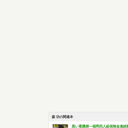
森 功の関連本
黒い看護婦―福岡四人組保険金連続