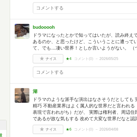
budooooh
ドラマになったとかで知ってはいたが、読み終えて
あるのか、と思ったけど、こういうことに遭って
て、でも…凄い世界！としか言いようがない。 （
ナイス
★4
コメント(
0
)
2026/05/25
湖
ドラマのような派手な演出はなさそうだとしても 
精巧 不動産業界はよく属人的な世界だと言われる
表現で言われがち）だが、 実際は権利者、周辺住
であるが故な気もする 改めて大変な世界だなと認
ナイス
★6
コメント(
0
)
2026/04/08
殺