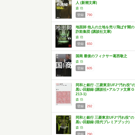
人 (新潮文庫)
森 功
登録
790
地面師 他人の土地を売り飛ばす闇の
詐欺集団 (講談社文庫)
森 功
登録
650
国商 最後のフィクサー葛西敬之
森 功
登録
605
同和と銀行 -三菱東京UFJ“汚れ役”
黒い回顧録 (講談社+アルファ文庫 G
213-1)
森 功
登録
292
同和と銀行 三菱東京UFJ“汚れ役”の
黒い回顧録 (現代プレミアブック)
森 功
登録
290