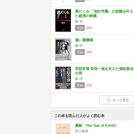
悪だくみ 「加計学園」の悲願を叶え
た総理の欺瞞
森 功
登録
254
黒い看護婦
森 功
登録
240
官邸官僚 安倍一強を支えた側近政治
の罪
森 功
登録
225
もっと見る
この本を読んだ人がよく読む本
夏帆 The Tale of KAHO
村上春樹