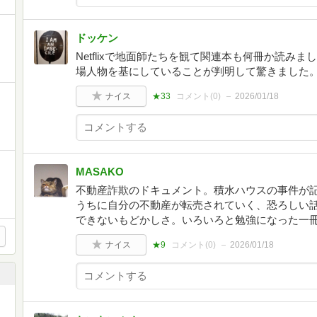
ドッケン
Netflixで地面師たちを観て関連本も何冊か読み
場人物を基にしていることが判明して驚きました
ナイス
★33
コメント(
0
)
2026/01/18
MASAKO
不動産詐欺のドキュメント。積水ハウスの事件が
うちに自分の不動産が転売されていく、恐ろしい
できないもどかしさ。いろいろと勉強になった一
ナイス
★9
コメント(
0
)
2026/01/18