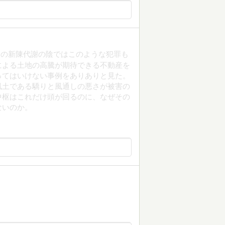
会の新陳代謝の陰ではこのような犯罪も
による土地の高騰が期待できる不動産を
ってはいけない事例をありありと見た。
風土である驕りと風通しの悪さが被害の
中枢はこれだけ頭が回るのに、なぜその
ないのか。