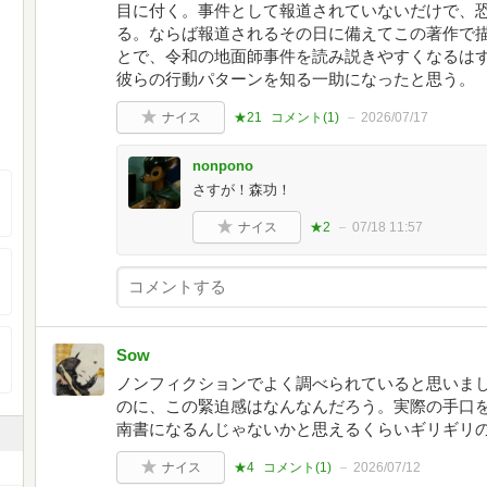
目に付く。事件として報道されていないだけで、
る。ならば報道されるその日に備えてこの著作で
とで、令和の地面師事件を読み説きやすくなるは
彼らの行動パターンを知る一助になったと思う。
ナイス
★21
コメント(
1
)
2026/07/17
nonpono
さすが！森功！
ナイス
★2
07/18 11:57
Sow
ノンフィクションでよく調べられていると思いま
のに、この緊迫感はなんなんだろう。実際の手口
南書になるんじゃないかと思えるくらいギリギリ
ナイス
★4
コメント(
1
)
2026/07/12