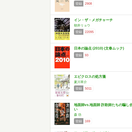
登録
2908
イン・ザ・メガチャーチ
朝井リョウ
登録
22095
日本の論点 (2010) (文春ムック)
登録
93
エピクロスの処方箋
夏川草介
登録
5011
地面師vs.地面師 詐欺師たちの騙し
い
森 功
登録
169