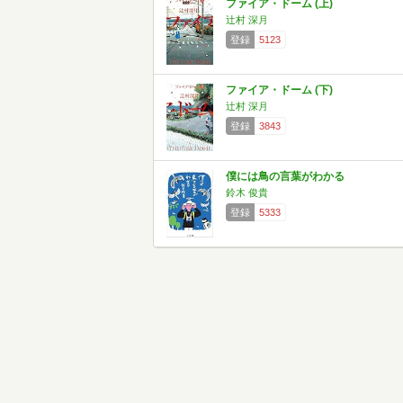
ファイア・ドーム (上)
辻村 深月
登録
5123
ファイア・ドーム (下)
辻村 深月
登録
3843
僕には鳥の言葉がわかる
鈴木 俊貴
登録
5333