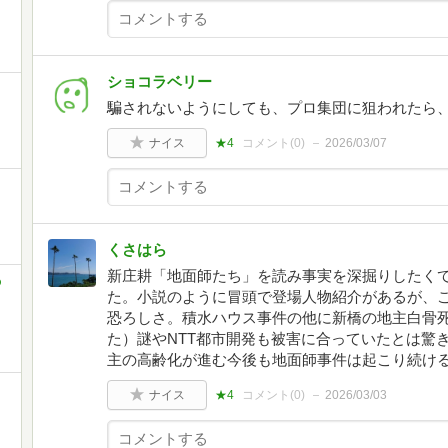
ショコラベリー
騙されないようにしても、プロ集団に狙われたら
ナイス
★4
コメント(
0
)
2026/03/07
くさはら
新庄耕「地面師たち」を読み事実を深掘りしたく
の
た。小説のように冒頭で登場人物紹介があるが、
恐ろしさ。積水ハウス事件の他に新橋の地主白骨
た）謎やNTT都市開発も被害に合っていたとは驚
主の高齢化が進む今後も地面師事件は起こり続け
ナイス
★4
コメント(
0
)
2026/03/03