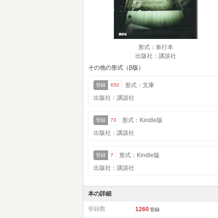
形式：単行本
出版社：講談社
その他の形式（β版）
形式：文庫
登録
650
出版社：講談社
形式：Kindle版
登録
73
出版社：講談社
形式：Kindle版
登録
7
出版社：講談社
本の詳細
登録数
1260
登録