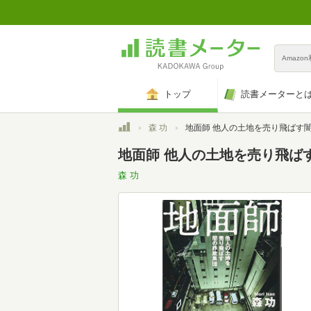
Amazo
トップ
読書メーターと
トップ
森 功
地面師 他人の土地を売り飛ばす闇の詐欺集
地面師 他人の土地を売り飛ば
森 功