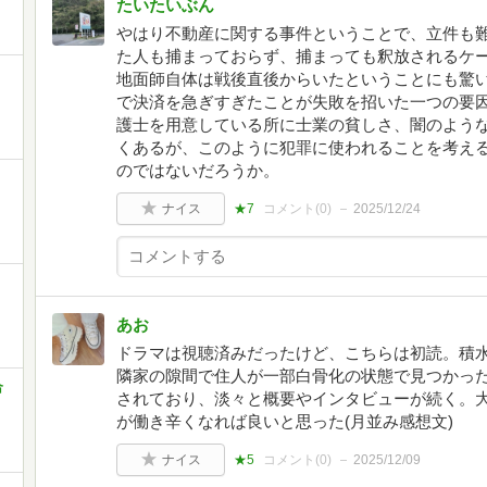
たいたいぶん
やはり不動産に関する事件ということで、立件も
た人も捕まっておらず、捕まっても釈放されるケ
地面師自体は戦後直後からいたということにも驚
で決済を急ぎすぎたことが失敗を招いた一つの要
護士を用意している所に士業の貧しさ、闇のよう
くあるが、このように犯罪に使われることを考え
のではないだろうか。
ナイス
★7
コメント(
0
)
2025/12/24
あお
ドラマは視聴済みだったけど、こちらは初読。積
隣家の隙間で住人が一部白骨化の状態で見つかっ
合
されており、淡々と概要やインタビューが続く。
が働き辛くなれば良いと思った(月並み感想文)
ナイス
★5
コメント(
0
)
2025/12/09