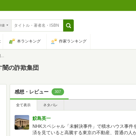
n和書
は
本ランキング
作家ランキング
団
す闇の詐欺集団
感想・レビュー
307
全て表示
ネタバレ
鮫島英一
NHKスペシャル「未解決事件」で積水ハウス事件
済を見ていると高騰する東京の不動産、普通の人