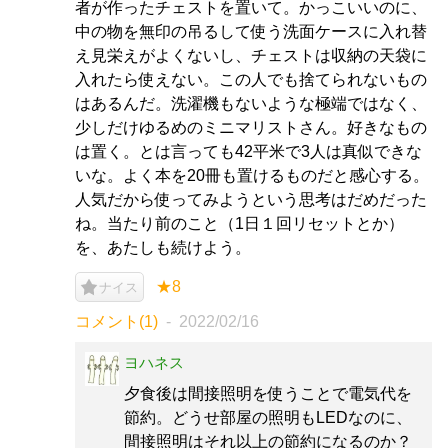
者が作ったチェストを置いて。かっこいいのに、
中の物を無印の吊るして使う洗面ケースに入れ替
え見栄えがよくないし、チェストは収納の天袋に
入れたら使えない。この人でも捨てられないもの
はあるんだ。洗濯機もないような極端ではなく、
少しだけゆるめのミニマリストさん。好きなもの
は置く。とは言っても42平米で3人は真似できな
いな。よく本を20冊も置けるものだと感心する。
人気だから使ってみようという思考はだめだった
ね。当たり前のこと（1日１回リセットとか）
を、あたしも続けよう。
★8
ナイス
コメント(1)
2022/02/16
ヨハネス
夕食後は間接照明を使うことで電気代を
節約。どうせ部屋の照明もLEDなのに、
間接照明はそれ以上の節約になるのか？