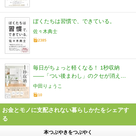
ぼくたちは習慣で、できている。
佐々木典士
2385
毎日がちょっと軽くなる！ 1秒収納
――「つい後まわし」のクセが消える
超かんたん片付け習慣
中田りょうこ
10
お金とモノに支配されない暮らしかたをシェアす
る
本つぶやきをつぶやく