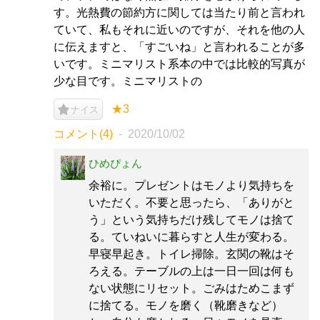
す。光熱費の節約方に関しては当たり前と言われ
ていて、私もそれに近いのですが、それを他の人
に伝えますと、「すごいね」と言われることが多
いです。ミニマリスト系本の中では比較的写真が
少な目です。ミニマリストの
★3
ナイス
コメント(4)
2020/10/02
ひめぴょん
余裕に。プレゼントはモノより気持ちを
いただく。不要と思ったら、「ありがと
う」という気持ちだけ残してモノは捨て
る。ていねいに暮らすと人生が変わる。
早寝早起き。トイレ掃除。玄関の靴はそ
ろえる。テーブルの上は一日一回は何も
ない状態にリセット。ごみはためこまず
に捨てる。モノを磨く（靴磨きなど）