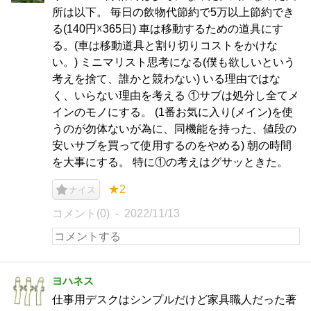
所は以下。 毎日の飲物代節約で5万以上節約でき
る(140円☓365日) 車は移動するための道具にす
る。(車は移動道具と割り切りコストをかけな
い。) ミニマリスト思考になる(僕も欲しいという
考えを捨て、誰かと競わない) いる理由ではな
く、いらない理由を考える ①サブは処分し全てメ
インのモノにする。 (1番お気に入り(メイン)を使
うのが勿体ないが為に、同機能を持った、値段の
安いサブを買って使用するのをやめる) 朝の時間
を大事にする。 特に①の考えはグサッときた。
★2
ナイス
コメント(0)
2022/11/13
ヨハネス
仕事用デスクはシンプルだけど家具職人だった著