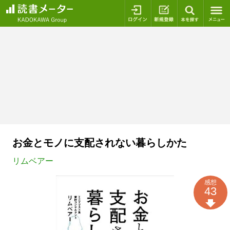
ログイン
新規登録
本を探
お金とモノに支配されない暮らしかた
リムベアー
感想
43