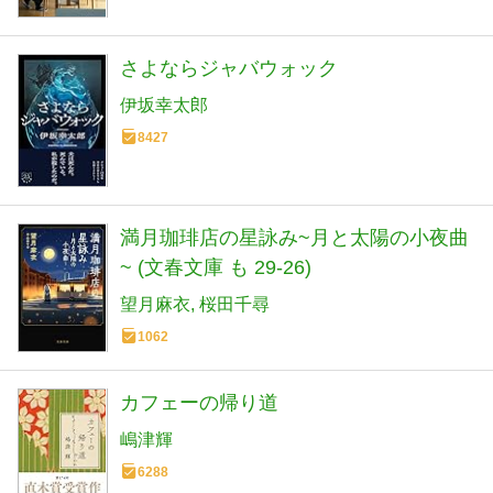
さよならジャバウォック
伊坂幸太郎
8427
満月珈琲店の星詠み~月と太陽の小夜曲
~ (文春文庫 も 29-26)
望月麻衣
桜田千尋
1062
カフェーの帰り道
嶋津輝
6288