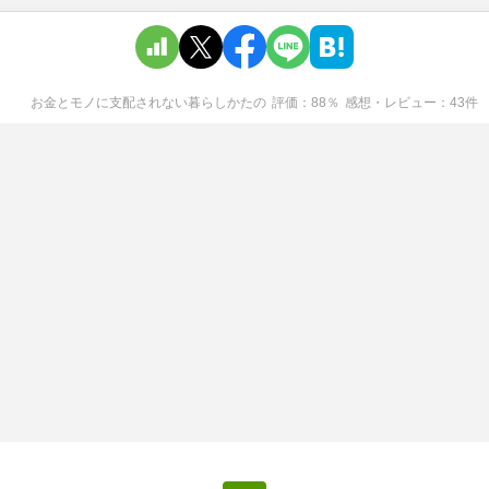
お金とモノに支配されない暮らしかた
の
評価
88
％
感想・レビュー
43
件