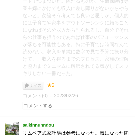
ードでつまづいた。際たるものが、生命保険は専
業主婦にかけても収入に差し障りがないからやら
ないと。勿論そう考えても良いと思うが、個人的
には子育てや家事をアウトソーシングに頼ること
になればその分収入から削られるし、自分でそれ
らの仕事も担うのであれば仕事のパフォーマンス
が落ちる可能性もある。特に子育ては時間なんて
読めない。収入を単純に数字で見て予算に振り分
けて、、収入を得るまでのプロセス、家族の理解
と協力までミニマムに解釈されてる気がしてスッ
キリしない一冊だった。
★2
ナイス
コメント(0)
2023/02/26
saikinnunndou
リムベア式家計簿は参考になった。気になった箇