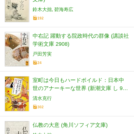
鈴木大拙
碧海寿広
192
中右記 躍動する院政時代の群像 (講談社
学術文庫 2908)
戸田芳実
24
室町は今日もハードボイルド：日本中
世のアナーキーな世界 (新潮文庫 し 93-
1)
清水克行
302
仏教の大意 (角川ソフィア文庫)