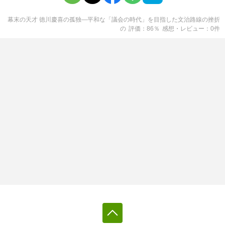
幕末の天才 徳川慶喜の孤独―平和な「議会の時代」を目指した文治路線の挫折
の
評価
86
％
感想・レビュー
0
件