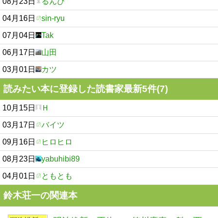
08月23日
るんぴ
04月16日
sin-ryu
07月04日
Tak
06月17日
山田
03月01日
カツ
読みたい本に登録した読書家最新5件(7)
10月15日
Ｈ
03月17日
バイツ
09月16日
ヒロヒロ
08月23日
yabuhibi89
04月01日
ともとも
鈴木荘一の関連本