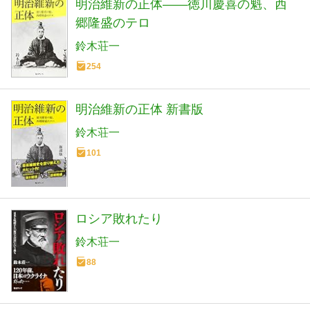
明治維新の正体――徳川慶喜の魁、西
郷隆盛のテロ
鈴木荘一
254
明治維新の正体 新書版
鈴木荘一
101
ロシア敗れたり
鈴木荘一
88