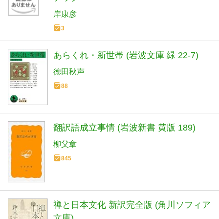
岸康彦
3
あらくれ・新世帯 (岩波文庫 緑 22-7)
徳田秋声
88
翻訳語成立事情 (岩波新書 黄版 189)
柳父章
845
禅と日本文化 新訳完全版 (角川ソフィア
文庫)