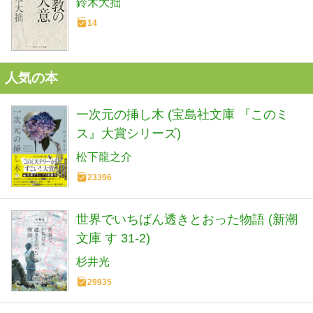
鈴木大拙
14
人気の本
一次元の挿し木 (宝島社文庫 『このミ
ス』大賞シリーズ)
松下龍之介
23396
世界でいちばん透きとおった物語 (新潮
文庫 す 31-2)
杉井光
29935