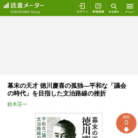
ログイン
新規登録
本を探
幕末の天才 徳川慶喜の孤独―平和な「議会
の時代」を目指した文治路線の挫折
鈴木荘一
感想
0