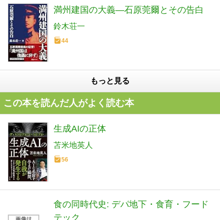
満州建国の大義―石原莞爾とその告白
鈴木荘一
44
もっと見る
この本を読んだ人がよく読む本
生成AIの正体
苫米地英人
56
食の同時代史: デパ地下・食育・フード
テック