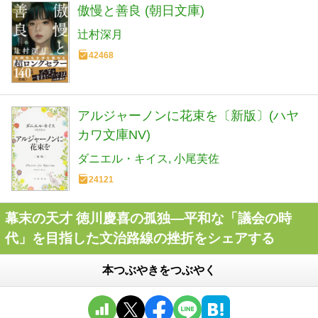
傲慢と善良 (朝日文庫)
辻村深月
42468
アルジャーノンに花束を〔新版〕(ハヤ
カワ文庫NV)
ダニエル・キイス
小尾芙佐
24121
幕末の天才 徳川慶喜の孤独―平和な「議会の時
代」を目指した文治路線の挫折をシェアする
本つぶやきをつぶやく