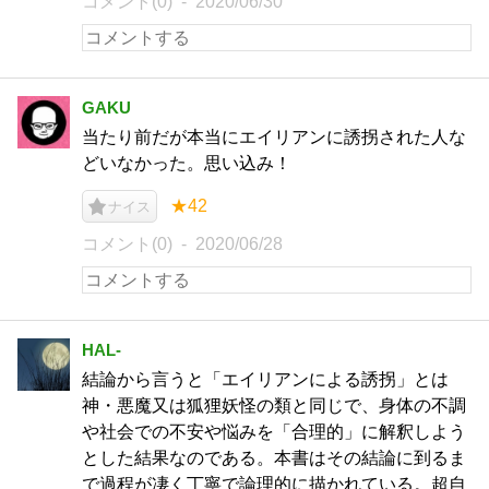
コメント(0)
2020/06/30
GAKU
当たり前だが本当にエイリアンに誘拐された人な
どいなかった。思い込み！
★42
ナイス
コメント(0)
2020/06/28
HAL-
結論から言うと「エイリアンによる誘拐」とは
神・悪魔又は狐狸妖怪の類と同じで、身体の不調
や社会での不安や悩みを「合理的」に解釈しよう
とした結果なのである。本書はその結論に到るま
で過程が凄く丁寧で論理的に描かれている。超自