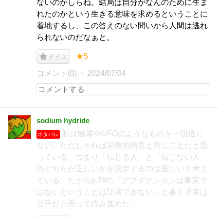
ないのかしらね。結局は自分がなんのために生ま
れたのかという生きる意味を求めるということに
着地するし、この答えのない問いから人間は逃れ
られないのだなぁと。
★5
ナイス
コメント(0)
2024/07/04
sodium hydride
私は幽霊やUFOのようなものを一切信じ
ネタバレ
ない。ただしそれは宗教的熱意と同じことだと思
っている。つまり「信じる人」と「信じない人」
のどちらが正しいかを決定するのは難しいと考え
ている。だからp.79の「アブダクションは事実で
はないということは証明できない」と書く著者は
公平だと思って読み進めた。