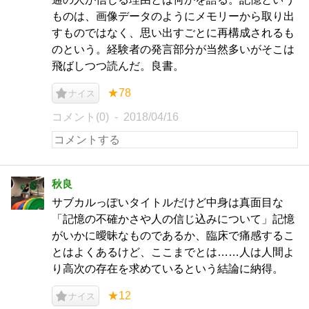
ものは、画像データのようにメモリーから取り出
すものではなく、思い出すごとに再構成されるも
のという。経験者の発言部分が当然多いがそこは
飛ばしつつ読んだ。良書。
★78
ナイス
コメント(0)
2018/04/16
秋良
サブカルっぽいタイトルだけど中身は真面目な
「記憶の不確かさや人の信じ込みについて」記憶
がいかに曖昧なものであるか、臨床で痛感するこ
とはよくあるけど、ここまでとは……人は人間よ
り高次の存在を求めているという結論に納得。
★12
ナイス