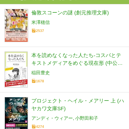
倫敦スコーンの謎 (創元推理文庫)
米澤穂信
2537
本を読めなくなった人たち-コスパとテ
キストメディアをめぐる現在形 (中公新
書ラクレ 861)
稲田豊史
1678
プロジェクト・ヘイル・メアリー 上 (ハ
ヤカワ文庫SF)
アンディ・ウィアー
小野田和子
4274