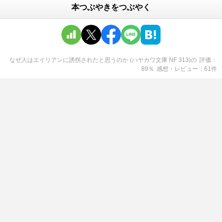
本つぶやきをつぶやく
なぜ人はエイリアンに誘拐されたと思うのか (ハヤカワ文庫 NF 313)
の
評価
89
％
感想・レビュー
61
件