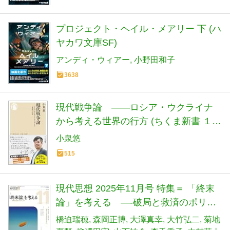
プロジェクト・ヘイル・メアリー 下 (ハ
ヤカワ文庫SF)
アンディ・ウィアー
小野田和子
3638
現代戦争論 ――ロシア・ウクライナ
から考える世界の行方 (ちくま新書 １９
００)
小泉悠
515
現代思想 2025年11月号 特集＝ 「終末
論」を考える ―-破局と救済のポリテ
ィクス―
橋迫瑞穂
森岡正博
大澤真幸
大竹弘二
菊地