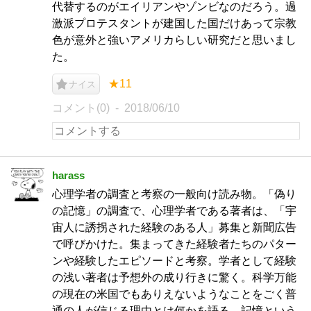
代替するのがエイリアンやゾンビなのだろう。過
激派プロテスタントが建国した国だけあって宗教
色が意外と強いアメリカらしい研究だと思いまし
た。
★11
ナイス
コメント(0)
2018/06/10
harass
心理学者の調査と考察の一般向け読み物。「偽り
の記憶」の調査で、心理学者である著者は、「宇
宙人に誘拐された経験のある人」募集と新聞広告
で呼びかけた。集まってきた経験者たちのパター
ンや経験したエピソードと考察。学者として経験
の浅い著者は予想外の成り行きに驚く。科学万能
の現在の米国でもありえないようなことをごく普
通の人が信じる理由とは何かを語る。記憶という