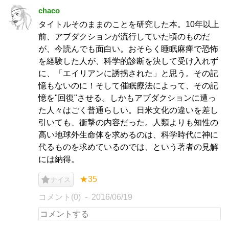
chaco
タイトルそのままのことを研究した本。10年以上
前、アブダクションが流行していた頃のものだ
が、今読んでも面白い。おそらく睡眠麻痺で恐怖
を経験した人が、科学的診断を決して受け入れず
に、「エイリアンに誘拐された」と思う。その記
憶もないのに！そして催眠療法によって、その記
憶を"回復"させる。しかもアブダクションに遭っ
た人々はごく普通らしい。日米文化の違いを差し
引いても、衝撃の内容だった。人類よりも知性の
高い地球外生命体を求めるのは、科学時代に神に
代るものを求めているのでは、という著者の見解
には納得。
★35
ナイス
コメント(0)
2016/06/19