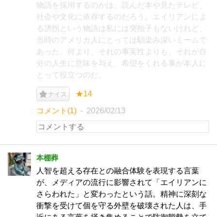
物語を採用するのかは、読んだ本や見たテレビ、
社会や文化に依存するのだろう。エイリアンによ
る誘拐という物語は私には突拍子もないけれど、
当時のアメリカ人にとっては馴染み深いミームで
あった。何より、それの事実性よりも、それが自
分の人生に意味を与え、希望をくれる事が本人に
とって役立つのだ。
★14
ナイス
コメント(1)
2026/02/13
本棚葬
人智を超える存在との融合体験を表現する言葉
が、メディアの流行に影響されて「エイリアンに
さらわれた」と変わったという話。精神に深刻な
衝撃を受けて個を守る外壁を破壊された人は、手