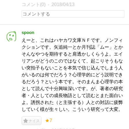
コメント(0)
2018/04/13
spoon
えーと、これはハヤカワ文庫ＮＦです。ノンフィ
クションです。矢追純一とか月刊誌「ムー」とか
そんなやつを期待すると肩透かしくらうよ。エイ
リアンがどうのこのではなくて、起こりそうもな
い突拍子もないことを本気で信じ込んでしまう人
がいるのは何でだろう？心理学的にどう説明でき
るだろう？という本です。そのまんま心理学の本
として読んで十分興味深いです。が、著者の研究
者・人としての成長物語として読むとまた面白い
よ。誘拐された（と主張する）人との対話に疲弊
していく様が生々しい。こういう研究って大変。
★7
ナイス