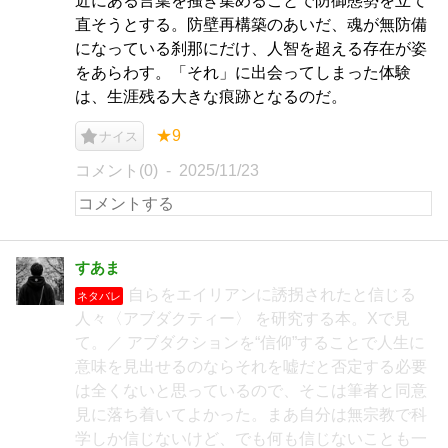
近にある言葉を掻き集めることで防御態勢を立て
直そうとする。防壁再構築のあいだ、魂が無防備
になっている刹那にだけ、人智を超える存在が姿
をあらわす。「それ」に出会ってしまった体験
は、生涯残る大きな痕跡となるのだ。
★9
ナイス
コメント(0)
2025/11/23
すあま
自らをエイリアンに誘拐されたと信じる
ネタバレ
人々〈アブダクティー〉 を研究する本。Xで見
て。／ アブダクションを“信仰”することで人生に
意味を見出せるのならそれを嘘だと否定する必要
は全くないと思っているので、そこは筆者と同意
見に落ち着いてよかった。まあ自分は無宗教で科
学しか信じないけど、でも何も信じないことも一