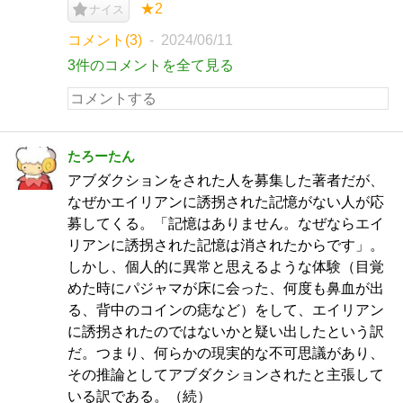
★2
ナイス
コメント(3)
2024/06/11
3件のコメントを全て見る
たろーたん
アブダクションをされた人を募集した著者だが、
なぜかエイリアンに誘拐された記憶がない人が応
募してくる。「記憶はありません。なぜならエイ
リアンに誘拐された記憶は消されたからです」。
しかし、個人的に異常と思えるような体験（目覚
めた時にパジャマが床に会った、何度も鼻血が出
る、背中のコインの痣など）をして、エイリアン
に誘拐されたのではないかと疑い出したという訳
だ。つまり、何らかの現実的な不可思議があり、
その推論としてアブダクションされたと主張して
いる訳である。（続）