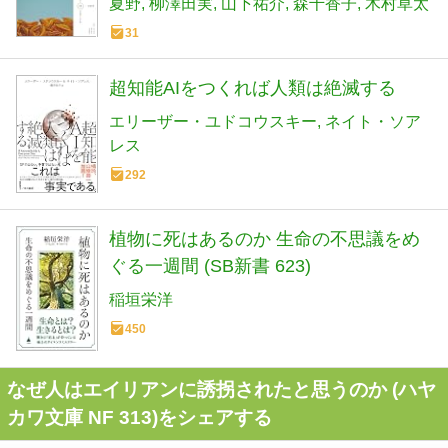
夏野
柳澤田実
山下祐介
森千香子
木村草太
31
超知能AIをつくれば人類は絶滅する
エリーザー・ユドコウスキー
ネイト・ソア
レス
292
植物に死はあるのか 生命の不思議をめ
ぐる一週間 (SB新書 623)
稲垣栄洋
450
なぜ人はエイリアンに誘拐されたと思うのか (ハヤ
カワ文庫 NF 313)をシェアする