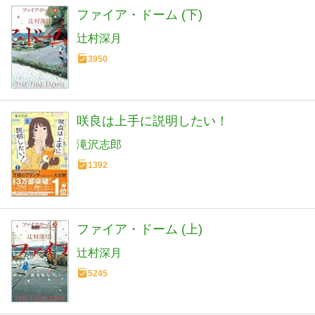
ファイア・ドーム (下)
辻村深月
3950
咲良は上手に説明したい！
滝沢志郎
1392
ファイア・ドーム (上)
辻村深月
5245