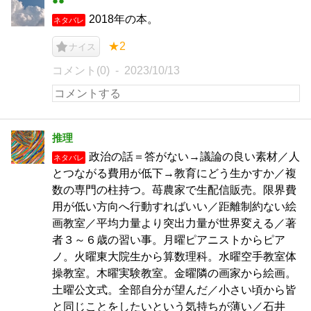
●●
2018年の本。
ネタバレ
★2
ナイス
コメント(0)
2023/10/13
推理
政治の話＝答がない→議論の良い素材／人
ネタバレ
とつながる費用が低下→教育にどう生かすか／複
数の専門の柱持つ。苺農家で生配信販売。限界費
用が低い方向へ行動すればいい／距離制約ない絵
画教室／平均力量より突出力量が世界変える／著
者３～６歳の習い事。月曜ピアニストからピア
ノ。火曜東大院生から算数理科。水曜空手教室体
操教室。木曜実験教室。金曜隣の画家から絵画。
土曜公文式。全部自分が望んだ／小さい頃から皆
と同じことをしたいという気持ちが薄い／石井