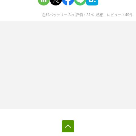
忘却バッテリー 2
の
評価
31
％
感想・レビュー
49
件