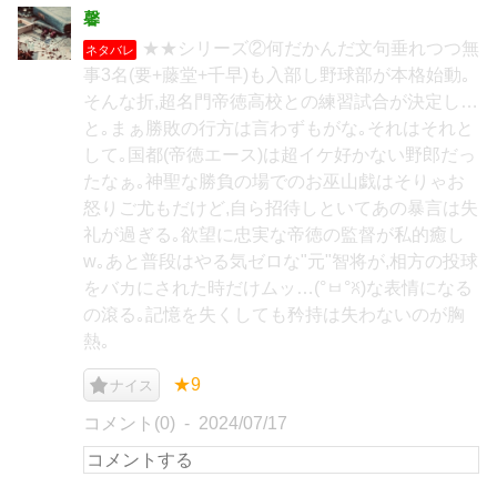
馨
★★シリーズ②何だかんだ文句垂れつつ無
ネタバレ
事3名(要+藤堂+千早)も入部し野球部が本格始動｡
そんな折,超名門帝徳高校との練習試合が決定し…
と｡まぁ勝敗の行方は言わずもがな｡それはそれと
して｡国都(帝徳エース)は超イケ好かない野郎だっ
たなぁ｡神聖な勝負の場でのお巫山戯はそりゃお
怒りご尤もだけど,自ら招待しといてあの暴言は失
礼が過ぎる｡欲望に忠実な帝徳の監督が私的癒し
w｡あと普段はやる気ゼロな"元"智将が,相方の投球
をバカにされた時だけムッ…(°ㅂ°ꐦ)な表情になる
の滾る｡記憶を失くしても矜持は失わないのが胸
熱｡
★9
ナイス
コメント(0)
2024/07/17