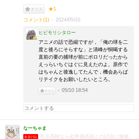
★1
ナイス
コメント(1)
2024/05/10
ヒビモリシタロー
アニメの話で恐縮ですが，「俺の球を二
度と後ろにそらすな」と清峰が恫喝する
直前の要の捕球が前にポロリだったから
えっらいちぐはぐに見えたのよ。原作で
はちゃんと後逸してたんで，機会あらば
リテイクをお願いしたいところ。
05/10 18:54
ナイス
なーちゃま
帝京高校ならぬ帝徳高校との試合に惨敗。
ネタバレ