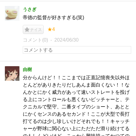
うさぎ
帝徳の監督が好きすぎる(笑)
★4
ナイス
コメント(0)
2024/06/30
由樹
分からんけど！！ここまでは正直記憶喪失以外ほ
とんどがありきたりだしあんま面白くない！！な
んかとにかく威力があって速いストレートを投げ
る上にコントロールも悪くないピッチャーと、テ
クニカルで堅守、二番タイプのショート、あとと
にかくセンスのあるセカンド！ここが大型で長打
打てるのは少し珍しいけどそれでも！！キャッチ
ャーが野球に関心ない上にただただ滑り続けてる
のもしんどいけど、こっから興味持ってかつての