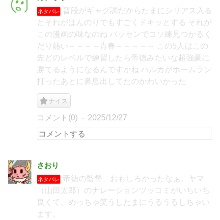
普段がギャグ調だからたまにシリアス入る
ネタバレ
とそれがほんのりでもすごくドキッとする それが
この漫画の味なのね バッセンでコソ練見つかるく
だり熱い～～～～青春～～～～～ この5人はこの
先どのレベルで練習したら帝徳みたいな超強豪に
勝てるようになるんですかね ハルカがホームラン
打ったあとに鼻息出してたのかわいかった
ナイス
コメント(0)
2025/12/27
さおり
帝徳の監督、おもしろかったなぁ。ヤマ
ネタバレ
（山田太郎）のナレーションツッコミがいちいち
良くて、めっちゃ笑うしたまにうるうるしちゃい
ます。