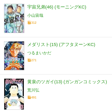
宇宙兄弟(46) (モーニングKC)
小山宙哉
312
メダリスト(15) (アフタヌーンKC)
つるまいかだ
271
黄泉のツガイ(13) (ガンガンコミックス)
荒川弘
491