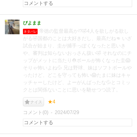
ぴよまま
帝徳の監督最高か⁉️🤣4人を欲しがる欲し
ネタバレ
がる🤣国都のことは大好きだし、最高だね👊 いざ
試合が始まり、圭が捕手っぽくなったと思いき
や、審判は知らないおっさん扱い🤣 それなのにチ
ップがメットに当たり⛑️ボールが怖くなった圭😱
そりゃ怖いよね💦 兄は野球、妹はソフトボールや
ったけど、どこを守っても怖い😱たまに妹はキャ
ッチャーしたけど、よーがんばったな💦とコミッ
クとは関係ないことに思いを馳せつつ読了。
★4
ナイス
コメント(0)
2024/07/29