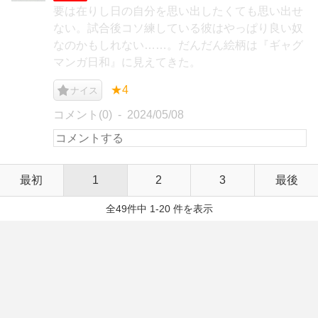
要は在りし日の自分を思い出したくても思い出せ
ない。試合後コソ練している彼はやっぱり良い奴
なのかもしれない……。だんだん絵柄は『ギャグ
マンガ日和』に見えてきた。
★4
ナイス
コメント(0)
2024/05/08
最初
1
2
3
最後
全49件中 1-20 件を表示