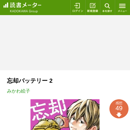
ログイン
新規登録
本を探
忘却バッテリー 2
みかわ絵子
感想
49