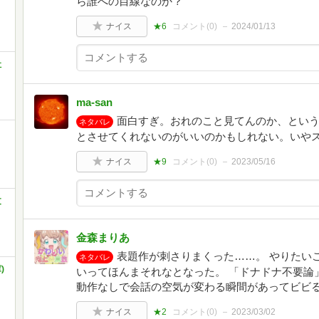
ら誰への目線なのか？
ナイス
★6
コメント(
0
)
2024/01/13
社
ma-san
面白すぎ。おれのこと見てんのか、とい
ネタバレ
とさせてくれないのがいいのかもしれない。いや
ナイス
★9
コメント(
0
)
2023/05/16
文
金森まりあ
表題作が刺さりまくった……。 やりたい
ネタバレ
)
いってほんまそれなとなった。 「ドナドナ不要論
動作なしで会話の空気が変わる瞬間があってビビ
ナイス
★2
コメント(
0
)
2023/03/02