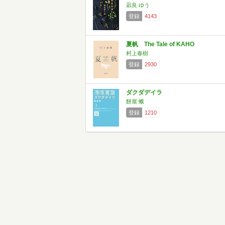
凪良 ゆう
登録
4143
夏帆 The Tale of KAHO
村上春樹
登録
2930
ダクダデイラ
餅屋 蛾
登録
1210