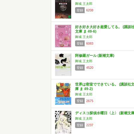
舞城 王太郎
登録
6208
好き好き大好き超愛してる。 (講談
文庫 ま 49-6)
舞城 王太郎
登録
6083
阿修羅ガール (新潮文庫)
舞城 王太郎
登録
4520
世界は密室でできている。 (講談社
庫 ま 49-2)
舞城 王太郎
登録
2675
ディスコ探偵水曜日〈上〉 (新潮文庫
舞城 王太郎
登録
2237