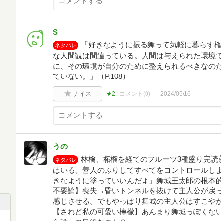
S
「好きなように振る舞って気軽に暮らす
ネタバレ
な人間観は間違っている。人間は与えられた環境
に、その環境が自分のために整えられるべきなの
ていない。」（P.108）
ナイス
★2
コメント(
0
)
2024/05/16
うの
林檎、柘榴を経てのフルーツ3種盛り完読✌
ネタバレ
はいる、善人のふりしてすべてをコントロールし
きなように塗っていいんだよ」舞城王太郎の根本
不要論】喪失→昏いトンネルを抜けて主人公が戻
感じさせる。でもやっぱり舞城の主人公はすこや
【されど私の可愛い檸檬】あんまり舞城っぽくな
)