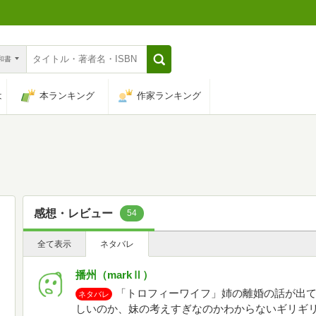
n和書
は
本ランキング
作家ランキング
感想・レビュー
54
全て表示
ネタバレ
播州（markⅡ）
「トロフィーワイフ」姉の離婚の話が出
ネタバレ
しいのか、妹の考えすぎなのかわからないギリギ