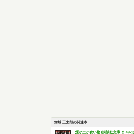
舞城 王太郎の関連本
煙か土か食い物 (講談社文庫 ま 49-1