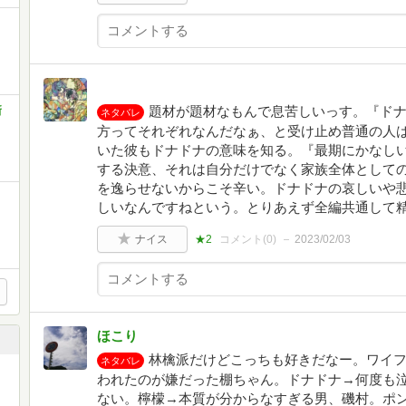
題材が題材なもんで息苦しいっす。『ド
新
ネタバレ
方ってそれぞれなんだなぁ、と受け止め普通の人
いた彼もドナドナの意味を知る。『最期にかなし
する決意、それは自分だけでなく家族全体として
を逸らせないからこそ辛い。ドナドナの哀しいや
しいなんですねという。とりあえず全編共通して
ナイス
★2
コメント(
0
)
2023/02/03
ほこり
林檎派だけどこっちも好きだなー。ワイ
ネタバレ
われたのが嫌だった棚ちゃん。ドナドナ→何度も
ない。檸檬→本質が分からなすぎる男、磯村。ポ