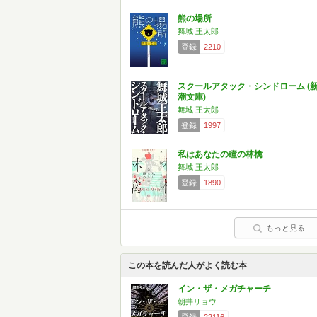
熊の場所
舞城 王太郎
登録
2210
スクールアタック・シンドローム (
潮文庫)
舞城 王太郎
登録
1997
私はあなたの瞳の林檎
舞城 王太郎
登録
1890
もっと見る
この本を読んだ人がよく読む本
イン・ザ・メガチャーチ
朝井リョウ