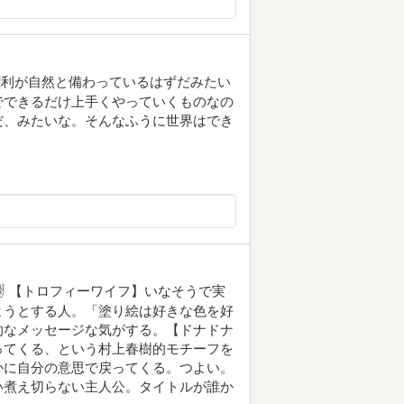
権利が自然と備わっているはずだみたい
でできるだけ上手くやっていくものなの
だ、みたいな。そんなふうに世界はでき
️ 【トロフィーワイフ】いなそうで実
ようとする人。「塗り絵は好きな色を好
的なメッセージな気がする。【ドナドナ
ってくる、という村上春樹的モチーフを
かに自分の意思で戻ってくる。つよい。
い煮え切らない主人公。タイトルが誰か