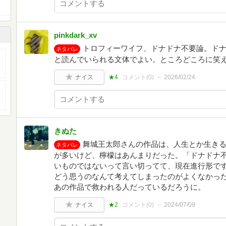
pinkdark_xv
トロフィーワイフ、ドナドナ不要論。ド
ネタバレ
と読んでいられる文体でよい。ところどころに笑
ナイス
★4
コメント(
0
)
2026/02/24
きぬた
舞城王太郎さんの作品は、人生とか生き
ネタバレ
が多いけど、檸檬はあんまりだった。「ドナドナ
いものではないって言い切ってて、現在進行形で
どう思うのなんて考えてしまったのがよくなかっ
あの作品で救われる人だっているだろうに。
ナイス
★2
コメント(
0
)
2024/07/09