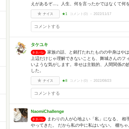
えがあるぞ…。人生、何を言ったかではなくて何
ナイス
★1
コメント(
0
)
2022/11/17
タケユキ
家族の話、と銘打たれたものの中身はや
ネタバレ
上辺だけじゃ理解できないことも、舞城さんのフ
いような気がします。幸せは主観的、人間関係の
した。
ナイス
★8
コメント(
0
)
2022/08/23
NaomiChallenge
まわりの人が心地よい「私」になる、 相
ネタバレ
やってきた。 だから私の中に私はいない。 棚ち