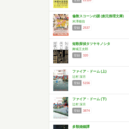
登録
22116
倫敦スコーンの謎 (創元推理文庫)
米澤穂信
登録
2537
短歌探偵タツヤキノシタ
舞城王太郎
登録
320
ファイア・ドーム (上)
辻村 深月
登録
5156
ファイア・ドーム (下)
辻村 深月
登録
3874
多類婚姻譚