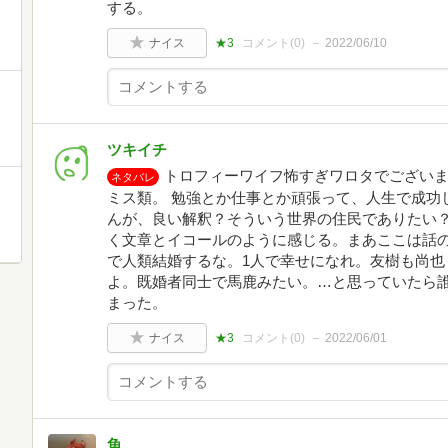
する。
ナイス
★3
コメント(
0
)
2022/06/10
ツキイチ
トロフィーワイフ怖すぎワロタでございま
ネタバレ
ミス類。 勉強とか仕事とか頑張って、人生で成功
んが、良い解釈？そういう世界の住民でありたい
く文章とイコールのように感じる。まあここは話
で人類結婚するな。1人で幸せになれ。友樹も尚也
よ。既婚者同士で馬鹿みたい。…と思っていたら
まった。
ナイス
★3
コメント(
0
)
2022/06/01
魚