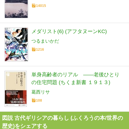
14015
メダリスト(6) (アフタヌーンKC)
つるまいかだ
1216
単身高齢者のリアル ――老後ひとり
の住宅問題 (ちくま新書 １９１３)
葛西リサ
108
図説 古代ギリシアの暮らし (ふくろうの本/世界の
歴史)をシェアする