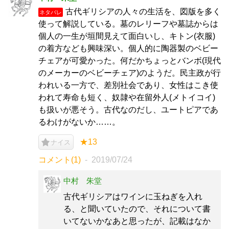
古代ギリシアの人々の生活を、図版を多く
ネタバレ
使って解説している。墓のレリーフや墓誌からは
個人の一生が垣間見えて面白いし、キトン(衣服)
の着方なども興味深い。個人的に陶器製のベビー
チェアが可愛かった。何だかちょっとバンボ(現代
のメーカーのベビーチェア)のようだ。民主政が行
われいる一方で、差別社会であり、女性はこき使
われて寿命も短く、奴隷や在留外人(メトイコイ)
も扱いが悪そう。古代なのだし、ユートピアであ
るわけがないか……。
★13
ナイス
コメント(1)
2019/07/24
中村 朱堂
古代ギリシアはワインに玉ねぎを入れ
る、と聞いていたので、それについて書
いてないかなあと思ったが、記載はなか