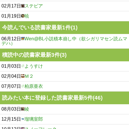
02月17日
ステビア
01月19日
暁
今読んでいる読書家最新1件(1)
06月12日
Wen@BL小説積本崩し中（欲シガリマセン読ムマ
デハ）
積読中の読書家最新3件(3)
01月03日
ようすけ
02月04日
Ｍ２
07月07日
柏原亜衣
読みたい本に登録した読書家最新5件(46)
08月03日
綾
12月15日
瑠璃室郎