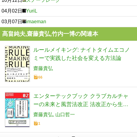
10月12日
スノーフレーク
04月02日
YuriL
03月07日
imaeman
髙畠純夫,齋藤貴弘,竹内一博の関連本
ルールメイキング: ナイトタイムエコノ
ミーで実践した社会を変える方法論
齋藤貴弘
66
エンターテックブック クラブカルチャ
ーの未来と風営法改正 法改正から生ま
れた夜の価値
齋藤貴弘
山口哲一
1