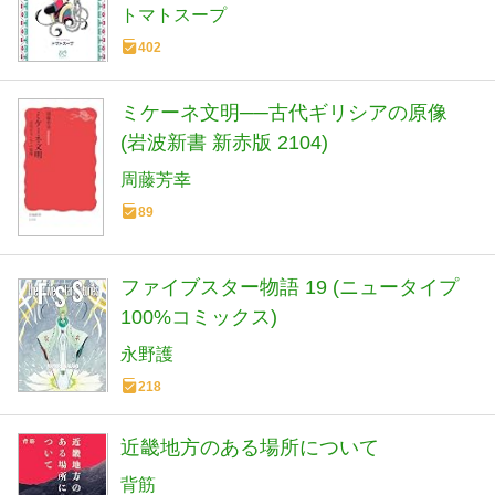
トマトスープ
402
ミケーネ文明──古代ギリシアの原像
(岩波新書 新赤版 2104)
周藤芳幸
89
ファイブスター物語 19 (ニュータイプ
100%コミックス)
永野護
218
近畿地方のある場所について
背筋