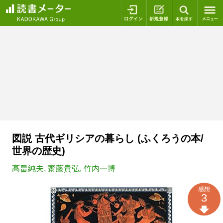
ログイン
新規登録
本を探
図説 古代ギリシアの暮らし (ふくろうの本/
世界の歴史)
髙畠純夫
,
齋藤貴弘
,
竹内一博
感想
3