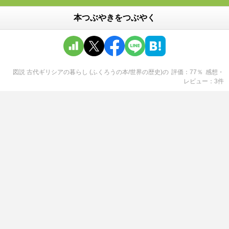
本つぶやきをつぶやく
図説 古代ギリシアの暮らし (ふくろうの本/世界の歴史)
の
評価
77
％
感想・
レビュー
3
件