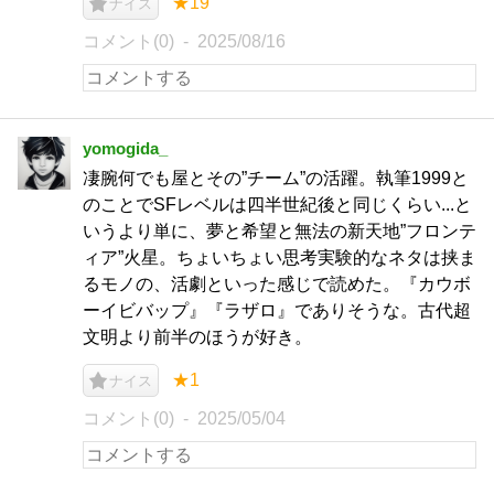
★19
ナイス
コメント(0)
2025/08/16
yomogida_
凄腕何でも屋とその”チーム”の活躍。執筆1999と
のことでSFレベルは四半世紀後と同じくらい...と
いうより単に、夢と希望と無法の新天地”フロンテ
ィア”火星。ちょいちょい思考実験的なネタは挟ま
るモノの、活劇といった感じで読めた。『カウボ
ーイビバップ』『ラザロ』でありそうな。古代超
文明より前半のほうが好き。
★1
ナイス
コメント(0)
2025/05/04