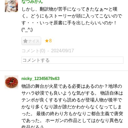
なつみかん
しかし、翻訳物が苦手になってきたなぁ〜と嘆
く。どうにもストーリーが頭に入ってこないので
す・・・いっそ原書に手を出したらいいのか！
(^_^;)
★8
ナイス
コメント(0)
2024/09/17
nicky_12345679x63
物語の舞台が火星である必要はあるのか？地球の
サハラ砂漠でも良いような気がする。 物語自体は
テンポが良くするすら読めるが登場人物が後半で
かなり多くなり誰が誰だかわからなくなってしま
った。 最後の終わり方もかなりご都合主義で唐突
であった。 ホーガンの作品としてはかなり異色な
作品だろう。