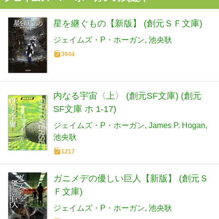
星を継ぐもの【新版】 (創元ＳＦ文庫)
ジェイムズ・P・ホーガン
池央耿
3944
内なる宇宙〈上〉 (創元SF文庫) (創元
SF文庫 ホ 1-17)
ジェイムズ・P・ホーガン
James P. Hogan
池央耿
1217
ガニメデの優しい巨人【新版】 (創元Ｓ
Ｆ文庫)
ジェイムズ・P・ホーガン
池央耿