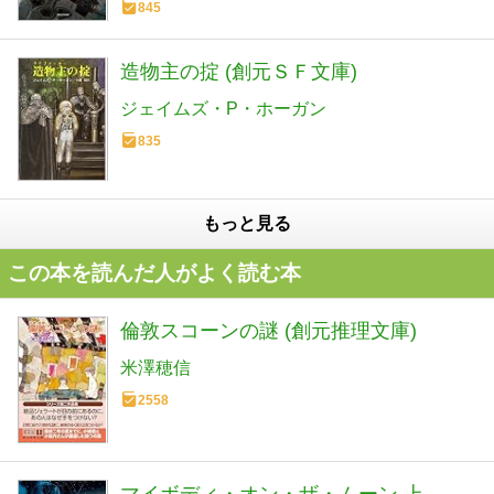
845
造物主の掟 (創元ＳＦ文庫)
ジェイムズ・P・ホーガン
835
もっと見る
この本を読んだ人がよく読む本
倫敦スコーンの謎 (創元推理文庫)
米澤穂信
2558