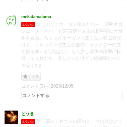
mekatamatama
久しぶりにホーガン読んだわ～。凄腕ネゴ
ネタバレ
シエーターとハードSF設定と太古の超科学にオカ
ルト要素。ちょっとホーガンっぽくない雰囲気だ
けど、キレッキレの主人公側のキャラクターの立
ち振る舞いが心地よい。もう少し遺跡の深層に接
近してくれたら、楽しかったけど…続編望むべく
もなくorz
ナイス
コメント(0)
2023/12/05
とうき
第一部のテセウスの船のテーマ自体はとて
ネタバレ