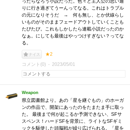
ったらなろう小説だった。色々と主人公の思い通
りに行き過ぎてうーんってなる。これはトラブル
の元になりそうだ → 何も無し、とか伏線らし
いものがそのままフェードアウトしていくことも
たびたび。これもしかしたら連載小説だったのか
なぁ。にしても最後はやっつけすぎない？ってな
る。
★2
ナイス
コメント(0)
2023/05/01
Weapon
県立図書館より。あの「星を継ぐもの」のホーガ
ンの作品で、開架にあったのをたまたま手に取っ
た。 最後まで何が起こるか予測できない、SFサ
スペンス！ハードSFを背景に、ライトなSFギミ
ックを駆使した頭脳戦が繰り広げられる。「星を