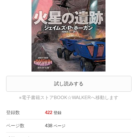
試し読みする
※電子書籍ストアBOOK☆WALKERへ移動します
登録数
422
登録
ページ数
438
ページ