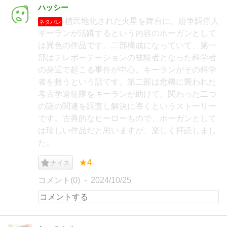
ハッシー
植民地化された火星を舞台に、紛争調停人
ネタバレ
キーランが活躍するという内容のホーガンとして
は異色の作品です。二部構成になっていて、第一
部はテレポーテーションの被験者となった科学者
の身辺で起こる事件が中心。キーランがその科学
者を救うという話です。第二部は危機に襲われた
考古学遠征隊をキーランが助けて、関わった二つ
の謎の関連を調査し解決に導くというストーリー
です。古典的なヒーローもので、ホーガンとして
は珍しい作品だと思いますが、楽しく拝読しまし
た。
★4
ナイス
コメント(0)
2024/10/25