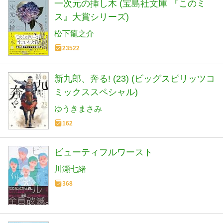
一次元の挿し木 (宝島社文庫 『このミ
ス』大賞シリーズ)
松下龍之介
23522
新九郎、奔る! (23) (ビッグスピリッツコ
ミックススペシャル)
ゆうきまさみ
162
ビューティフルワースト
川瀬七緒
368