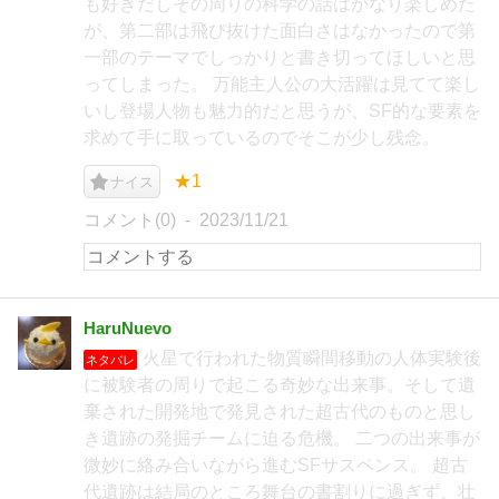
も好きだしその周りの科学の話はかなり楽しめた
が、第二部は飛び抜けた面白さはなかったので第
一部のテーマでしっかりと書き切ってほしいと思
ってしまった。 万能主人公の大活躍は見てて楽し
いし登場人物も魅力的だと思うが、SF的な要素を
求めて手に取っているのでそこが少し残念。
★1
ナイス
コメント(0)
2023/11/21
HaruNuevo
火星で行われた物質瞬間移動の人体実験後
ネタバレ
に被験者の周りで起こる奇妙な出来事。そして遺
棄された開発地で発見された超古代のものと思し
き遺跡の発掘チームに迫る危機。 二つの出来事が
微妙に絡み合いながら進むSFサスペンス。 超古
代遺跡は結局のところ舞台の書割りに過ぎず、壮