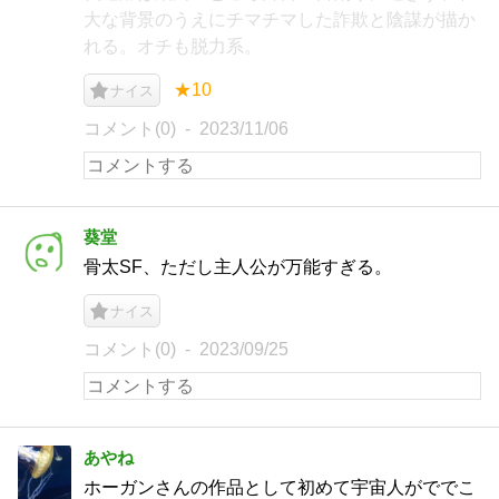
大な背景のうえにチマチマした詐欺と陰謀が描か
れる。オチも脱力系。
★10
ナイス
コメント(0)
2023/11/06
葵堂
骨太SF、ただし主人公が万能すぎる。
ナイス
コメント(0)
2023/09/25
あやね
ホーガンさんの作品として初めて宇宙人がででこ