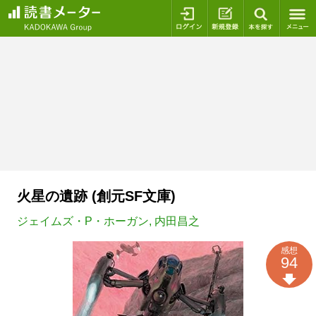
ログイン
新規登録
本を探
火星の遺跡 (創元SF文庫)
ジェイムズ・P・ホーガン
,
内田昌之
感想
94