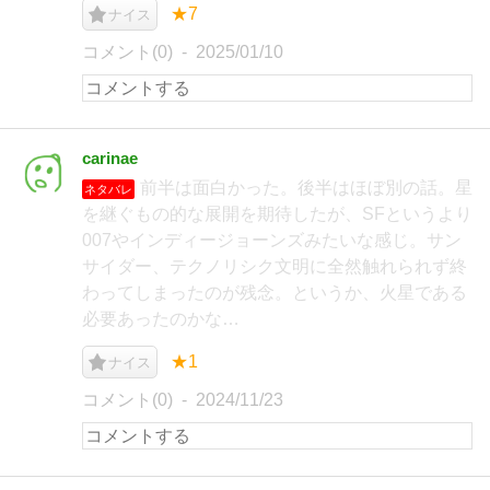
★7
ナイス
コメント(0)
2025/01/10
carinae
前半は面白かった。後半はほぼ別の話。星
ネタバレ
を継ぐもの的な展開を期待したが、SFというより
007やインディージョーンズみたいな感じ。サン
サイダー、テクノリシク文明に全然触れられず終
わってしまったのが残念。というか、火星である
必要あったのかな…
★1
ナイス
コメント(0)
2024/11/23