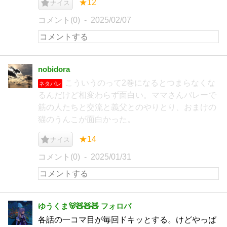
★12
ナイス
コメント(0)
2025/02/07
nobidora
こういうのって2巻になるとつまらなくな
ネタバレ
るんだけど相変わらず面白い。ママさんバレーで
筋の人たちと交流と義父とのやりとり、おまけの
猫のうんこが面白かった。
★14
ナイス
コメント(0)
2025/01/31
ゆうくま🐻🧸🧸🧸 フォロバ
各話の一コマ目が毎回ドキッとする。けどやっぱ