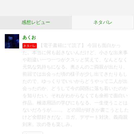
感想レビュー
ネタバレ
あくお
【電子書籍にて読了】 今回も面白かっ
ネタバレ
た。本当に何も起きないんだけど、小さな出来事
や勘違い一つ一つがクスッと笑えて、なんとなく
元気な気持ちになる。奥さんのご両親が出たり、
前回では出会った頃の様子が少し出てきたりもし
たので、ゆっくりでいいからどうやって二人が出
会ったのか、どうして今の関係に落ち着いたのか
を知りたい。それがわからなくても余裕で面白い
作品。極道用語の学びにもなる。一生使うことは
ないだろうが……。 どの回が好きか書こうとした
けど全部好きだな。ヨガ、デザート対決、義両親
到来。次の巻も楽しみ。