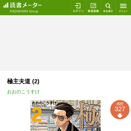
ログイン
新規登録
本を探
極主夫道 (2)
おおのこうすけ
感想
327