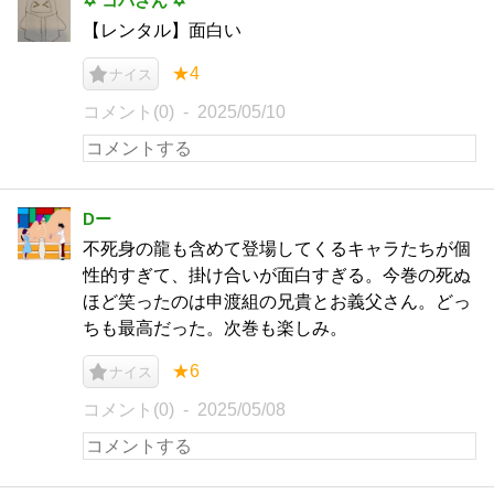
✡ コバさん ✡
【レンタル】面白い
★4
ナイス
コメント(0)
2025/05/10
Dー
不死身の龍も含めて登場してくるキャラたちが個
性的すぎて、掛け合いが面白すぎる。今巻の死ぬ
ほど笑ったのは申渡組の兄貴とお義父さん。どっ
ちも最高だった。次巻も楽しみ。
★6
ナイス
コメント(0)
2025/05/08