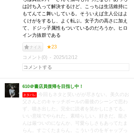
は討ち入って解決するけど、こっちは生活維持に
もてんてこ舞いしている。そういえば主人公はよ
くけがをするし、よく転ぶ。女子力の高さに加え
て、ドジっ子属性もついているのだろうか。ヒロ
イン力抜群である
★23
ナイス
コメント(0)
2025/12/12
610＠書店員復帰を目指し中！
今回もネタと笑いがが尽きない。美久のお
ネタバレ
父さんとのキャッチボールの最後のシーンで思わ
ず、噴き出した。完全に読者を笑かしにきてる。
いい意味でやられた。素晴らしい。好きだ。龍さ
んは厳ついのになんか、可愛らしさもあってたま
らん。すごくたまらん。こういうのをギャップっ