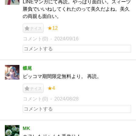
LINEマンガにて再読。やっぱり面白い。スィーツ
勝負でいいねしてくれたのって美久だよね。美久
の両親も面白い。
★12
ナイス
コメント(0)
2024/09/16
蝶尾
ピッコマ期間限定無料より。 再読。
★4
ナイス
コメント(0)
2024/08/28
MK