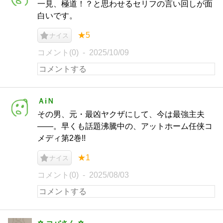
一見、極道！？と思わせるセリフの言い回しが面
白いです。
★5
ナイス
コメント(0)
2025/10/09
ＡiＮ
その男、元・最凶ヤクザにして、今は最強主夫
――。早くも話題沸騰中の、アットホーム任侠コ
メディ第2巻!!
★1
ナイス
コメント(0)
2025/08/03