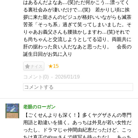
はあるんだよなあ…(笑)ただ何かこう…漂ってく
る裏社会みが凄いだけで…(笑) 若かりし頃に挨
拶に来た龍さんのビジュが格好いいながらも滅茶
苦茶「そっち系」過ぎて笑ってしまいました。そ
りゃあお義父さんも腰抜かしますわ…(笑)それで
も尚ちゃんと交流しようとしてる辺り、両親共に
肝の据わった良い人だなあと思ったり。 会長の
誕生日回がお気に入り
★15
ナイス
コメント(0)
2026/01/19
老眼のローガン
【ごくせんよりも深く！】多くヤグザさんの専門
用語と勘違いを描く。あっちは外見が若い女性だ
ったし、ドラマじゃ仲間由紀恵だったけど、こっ
ちは真正のやーさんで描写も待ったなし。あっち