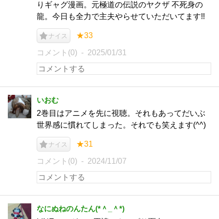
りギャグ漫画。元極道の伝説のヤクザ 不死身の
龍。今日も全力で主夫やらせていただいてます!!
★33
ナイス
コメント(0)
2025/01/31
いおむ
2巻目はアニメを先に視聴。それもあってだいぶ
世界感に慣れてしまった。それでも笑えます(^^)
★31
ナイス
コメント(0)
2024/11/07
なにぬねのんたん(*＾_＾*)