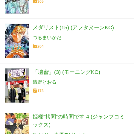
305
メダリスト(15) (アフタヌーンKC)
つるまいかだ
264
「壇蜜」(3) (モーニングKC)
清野とおる
173
姫様“拷問”の時間です 4 (ジャンプコミ
ックス)