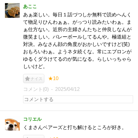
あここ
あぁ楽しい。毎日１話づつしか無料で読めへんく
て物足りひんわぁぁ。がっつり読みたいわぁ。ま
ぁ仕方ない。近所の主婦さんたちと仲良しなんが
微笑ましい。バレーボールしてるんや。極道組と
対決。みなさん顔の角度がおかしいですけど(笑)
おもろいわぁ。ようネタ続くな。常にエプロンが
ゆるくダラけてるのが気になる。らしいっちゃら
しいけど。
★10
ナイス
コメント(0)
2025/04/12
コリエル
くまさんベアーズと打ち解けるところが好き。