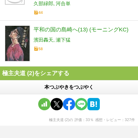
久部緑郎
河合単
44
平和の国の島崎へ(13) (モーニングKC)
濱田轟天
瀬下猛
58
極主夫道 (2)をシェアする
本つぶやきをつぶやく
極主夫道 (2)
の
評価
33
％
感想・レビュー
327
件