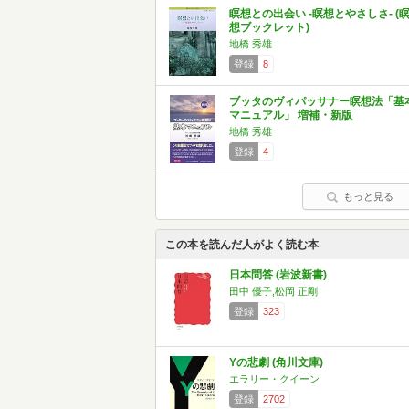
瞑想との出会い -瞑想とやさしさ- (
想ブックレット)
地橋 秀雄
登録
8
ブッタのヴィパッサナー瞑想法「基
マニュアル」 増補・新版
地橋 秀雄
登録
4
もっと見る
この本を読んだ人がよく読む本
日本問答 (岩波新書)
田中 優子,松岡 正剛
登録
323
Yの悲劇 (角川文庫)
エラリー・クイーン
登録
2702