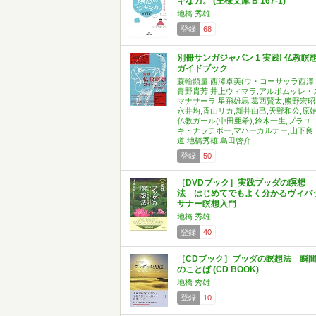
ギな力。 (王様文庫 B 167-1)
地橋 秀雄
登録
68
別冊サンガジャパン 1 実践! 仏教瞑
ガイドブック
蓑輪顕量,西澤卓美(ウ・コーサッラ西澤,
青野貴芳,井上ウィマラ,アルボムッレ・
マナサーラ,星飛雄馬,葛西賢太,熊野宏昭
永井均,香山リカ,新井由己,天野和公,原
仏教ガール(中田亜希),鈴木一生,プラユ
キ・ナラテボー,マハーカルナー,山下良
道,地橋秀雄,島田啓介
登録
50
［DVDブック］実践ブッダの瞑想
法 はじめてでもよく分かるヴィパ
サナー瞑想入門
地橋 秀雄
登録
40
［CDブック］ブッダの瞑想法 瞬
のことば (CD BOOK)
地橋 秀雄
登録
10