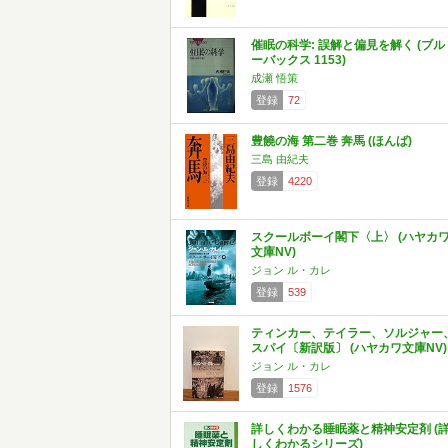
催眠の科学: 誤解と偏見を解く (ブル
ーバックス 1153)
成瀬 悟策
登録
72
豊饒の海 第二巻 奔馬 (ほんば)
三島 由紀夫
登録
4220
スクールボーイ閣下〈上〉 (ハヤカ
文庫NV)
ジョン ル・カレ
登録
539
ティンカー、テイラー、ソルジャー
スパイ〔新訳版〕 (ハヤカワ文庫NV)
ジョン ル・カレ
登録
1576
詳しくわかる睡眠薬と精神安定剤 (
しくわかるシリーズ)