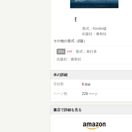
形式：Kindle版
出版社：春秋社
その他の形式（β版）
形式：単行本
登録
436
出版社：春秋社
本の詳細
登録数
6
登録
ページ数
226
ページ
書店で詳細を見る