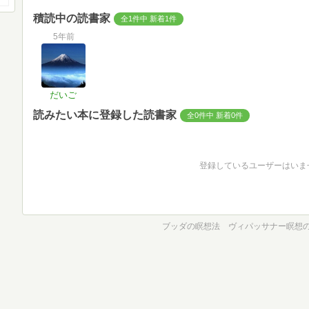
積読中の読書家
全1件中 新着1件
5年前
だいご
読みたい本に登録した読書家
全0件中 新着0件
登録しているユーザーはいま
ブッダの瞑想法 ヴィパッサナー瞑想