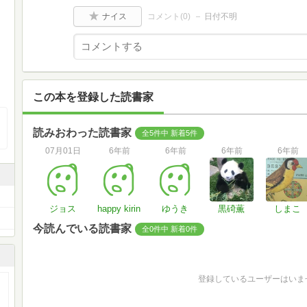
ナイス
コメント(
0
)
日付不明
この本を登録した読書家
読みおわった読書家
全5件中 新着5件
07月01日
6年前
6年前
6年前
6年前
ジョス
happy kirin
ゆうき
黒碕薫
しまこ
今読んでいる読書家
全0件中 新着0件
登録しているユーザーはいま