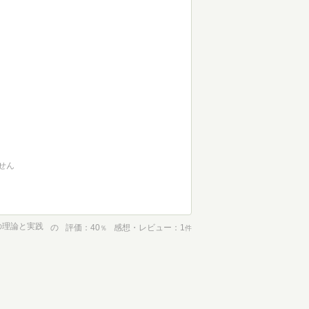
せん
の理論と実践
の
評価
40
感想・レビュー
1
％
件