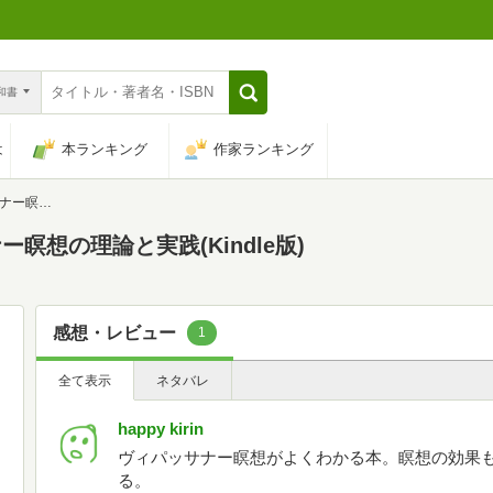
n和書
は
本ランキング
作家ランキング
理論と実践
想の理論と実践(Kindle版)
感想・レビュー
1
全て表示
ネタバレ
happy kirin
ヴィパッサナー瞑想がよくわかる本。瞑想の効果
る。