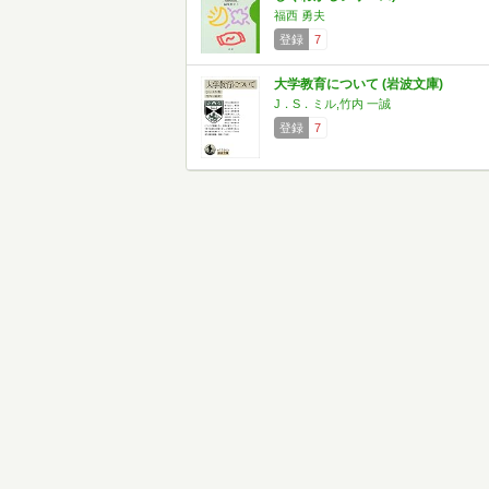
福西 勇夫
登録
7
大学教育について (岩波文庫)
J．S．ミル,竹内 一誠
登録
7