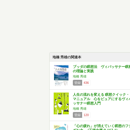
地橋 秀雄の関連本
ブッダの瞑想法 ヴィパッサナー瞑
の理論と実践
地橋 秀雄
登録
436
人生の流れを変える 瞑想クイック・
マニュアル 心をピュアにするヴィ
ッサナー瞑想入門
地橋 秀雄
登録
120
「心の疲れ」が消えていく瞑想のフ