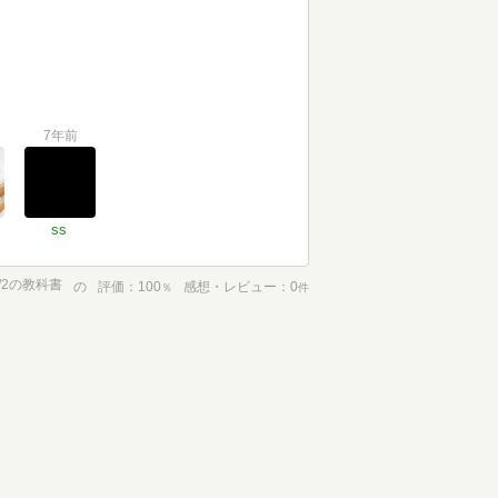
7年前
ss
/2の教科書
の
評価
100
感想・レビュー
0
％
件