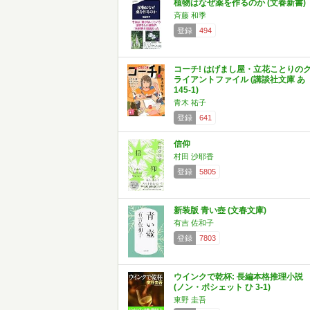
植物はなぜ薬を作るのか (文春新書)
斉藤 和季
登録
494
コーチ! はげまし屋・立花ことりの
ライアントファイル (講談社文庫 あ
145-1)
青木 祐子
登録
641
信仰
村田 沙耶香
登録
5805
新装版 青い壺 (文春文庫)
有吉 佐和子
登録
7803
ウインクで乾杯: 長編本格推理小説
(ノン・ポシェット ひ 3-1)
東野 圭吾