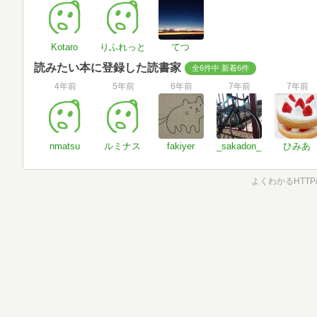
Kotaro
りふれっと
てつ
読みたい本に登録した読書家
全6件中 新着6件
4年前
5年前
6年前
7年前
7年前
nmatsu
ルミナス
fakiyer
_sakadon_
ひみあ
よくわかるHTTP