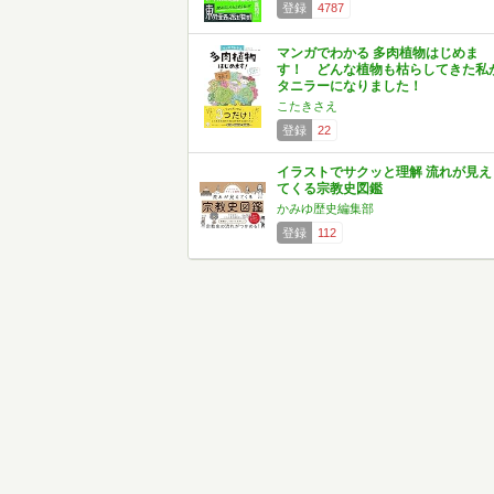
登録
4787
マンガでわかる 多肉植物はじめま
す！ どんな植物も枯らしてきた私
タニラーになりました！
こたきさえ
登録
22
イラストでサクッと理解 流れが見え
てくる宗教史図鑑
かみゆ歴史編集部
登録
112