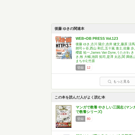
後藤 ゆきの関連本
WEB+DB PRESS Vol.123
後藤 ゆき,古川 陽介,吉井 健文,藤原 涼馬
雑司ヶ谷,西山 和広,五十嵐 進士,佐藤 歩,
櫻庭 祐一,James Van Dyne,うたがわ き
き,牧 大輔,池田 拓司,是澤 太志,関 満徳,
まちや2,竹原
登録
12
もっと見る
この本を読んだ人がよく読む本
マンガで教養 やさしい三国志 (マン
で教養シリーズ)
登録
80