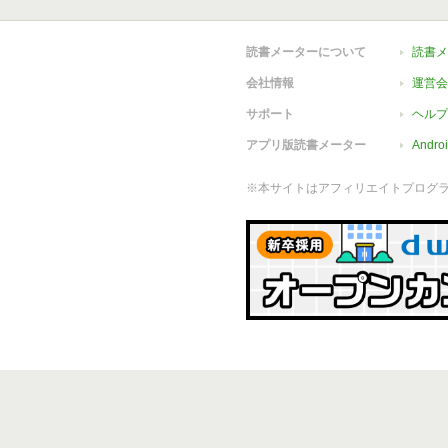
読書メーターについて
読書メ
会社情報
運営会
サポート
ヘルプ
アプリ版読書メーター
Andr
※本サイトはアフィリエイトプログ