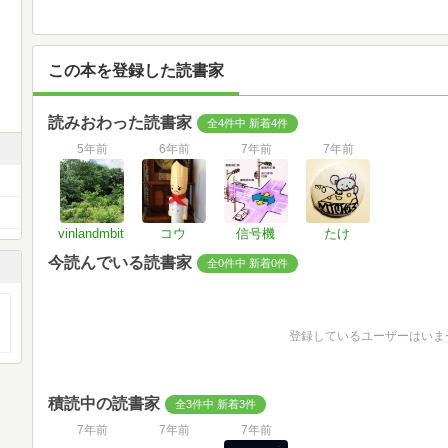
この本を登録した読書家
読みおわった読書家
全4件中 新着4件
5年前
6年前
7年前
7年前
vinlandmbit
コウ
信号機
たけ
今読んでいる読書家
全0件中 新着0件
登録しているユーザーはいま
積読中の読書家
全3件中 新着3件
7年前
7年前
7年前