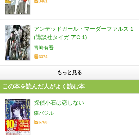
3461
アンデッドガール・マーダーファルス 1
(講談社タイガ アC 1)
青崎有吾
3374
もっと見る
この本を読んだ人がよく読む本
探偵小石は恋しない
森バジル
6760