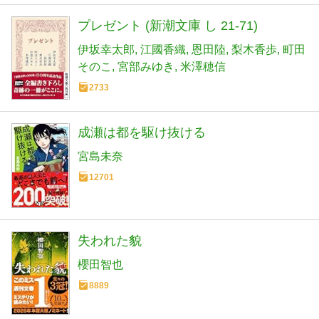
プレゼント (新潮文庫 し 21-71)
伊坂幸太郎
江國香織
恩田陸
梨木香歩
町田
そのこ
宮部みゆき
米澤穂信
2733
成瀬は都を駆け抜ける
宮島未奈
12701
失われた貌
櫻田智也
8889