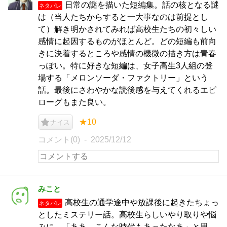
日常の謎を描いた短編集。話の核となる謎
ネタバレ
は（当人たちからすると一大事なのは前提とし
て）解き明かされてみれば高校生たちの初々しい
感情に起因するものがほとんど。どの短編も前向
きに決着するところや感情の機微の描き方は青春
っぽい。特に好きな短編は、女子高生3人組の登
場する「メロンソーダ・ファクトリー」という
話。最後にさわやかな読後感を与えてくれるエピ
ローグもまた良い。
★10
ナイス
コメント(0)
2025/12/12
みこと
高校生の通学途中や放課後に起きたちょっ
ネタバレ
としたミステリー話。高校生らしいやり取りや悩
みに、「ああ、こんな時代もあったなあ」と思