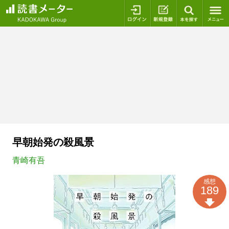
ログイン
新規登録
本を探
早朝始発の殺風景
青崎有吾
感想
189