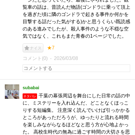
覧車の話は、昔読んだ物語(ゴンドラに乗って頂上
を過ぎた頃に隣のゴンドラで起きる事件か何かを
目撃する話だった気がする)かと思うくらい既読感
のある進みでしたが、殺人事件のような不穏な空
気ではなく、これもまた青春の1ページでした。
★7
ナイス
コメント(0)
2026/03/08
subabai
千葉の幕張周辺を舞台にした日常の話の中
ネタバレ
に、ミステリーを入れ込んだ、どことなくほっこ
りする短編集。 注意深く読んでいけば引っかかる
ところがあっただろうが、ゆったりと流れる時間
を楽しみながらなるほどなと思う方が心地よかっ
た。 高校生時代の無為に過ごす時間の大切さを思