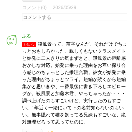
コメント(0)
2026/05/29
ふる
殺風景って、苗字なんだ。それだけでちょ
ネタバレ
っとおもしろかった。親しくもないクラスメイト
と始発に二人きりの気まずさと、殺風景の距離感
おかしな対応。始発に乗った理由をお互い探り合
う感じのちょっとした推理合戦。彼女が始発に乗
った理由がちょっとツライ。短編が続くから短編
集かと思いきや、一番最後に書き下ろしエピロー
グが。殺風景と加藤木君、やっちゃったか・・・
調べ上げたのもすごいけど、実行したのもすご
い。1年近く一緒にいて下の名前知らないのもい
い。無事隠れて猫を飼ってる兄妹もすごいな、絶
対無理だろって思ってたのに。