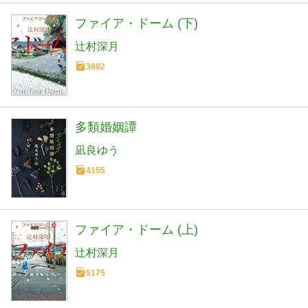
ファイア・ドーム (下)
辻村深月
3892
多類婚姻譚
凪良ゆう
4155
ファイア・ドーム (上)
辻村深月
5175