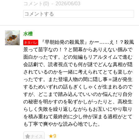
コメント(0)
2026/06/03
水槽
『早朝始発の殺風景』かー……え！？殺風
ネタバレ
景って苗字なの！？と開幕からありえない掴みで
面白かったです。どの短編もリアルタイムで進む
会話劇で、読者視点でも何が謎でどんな真相が隠
されているのかを一緒に考えられてとても楽しか
ったです。また登場人物の間に隠し事＝謎が発生
するためいずれの話もぎくしゃくが生まれるので
すが、どこまで踏み込んでいいのか悩んだり自分
の秘密を明かすのを恥ずかしがったりと、高校生
らしく失敗を繰り返しながらもお互いにやり取り
を積み重ねて最終的に少し仲が深まる過程がとて
も丁寧で爽やかな読み心地でした。
★9
ナイス