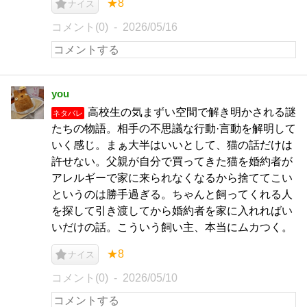
★8
ナイス
コメント(0)
2026/05/16
you
高校生の気まずい空間で解き明かされる謎
ネタバレ
たちの物語。相手の不思議な行動·言動を解明して
いく感じ。まぁ大半はいいとして、猫の話だけは
許せない。父親が自分で買ってきた猫を婚約者が
アレルギーで家に来られなくなるから捨ててこい
というのは勝手過ぎる。ちゃんと飼ってくれる人
を探して引き渡してから婚約者を家に入れればい
いだけの話。こういう飼い主、本当にムカつく。
★8
ナイス
コメント(0)
2026/05/10