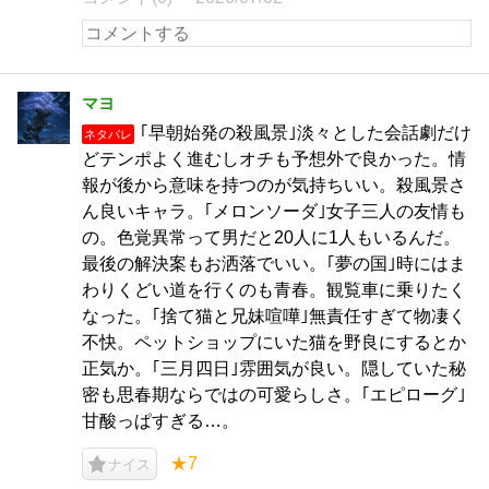
マヨ
｢早朝始発の殺風景｣淡々とした会話劇だけ
ネタバレ
どテンポよく進むしオチも予想外で良かった。情
報が後から意味を持つのが気持ちいい。殺風景さ
ん良いキャラ。｢メロンソーダ｣女子三人の友情も
の。色覚異常って男だと20人に1人もいるんだ。
最後の解決案もお洒落でいい。｢夢の国｣時にはま
わりくどい道を行くのも青春。観覧車に乗りたく
なった。｢捨て猫と兄妹喧嘩｣無責任すぎて物凄く
不快。ペットショップにいた猫を野良にするとか
正気か。｢三月四日｣雰囲気が良い。隠していた秘
密も思春期ならではの可愛らしさ。｢エピローグ｣
甘酸っぱすぎる…。
★7
ナイス