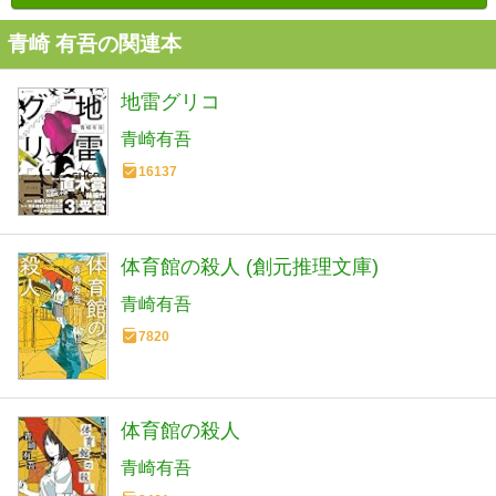
青崎 有吾の関連本
地雷グリコ
青崎有吾
16137
体育館の殺人 (創元推理文庫)
青崎有吾
7820
体育館の殺人
青崎有吾