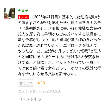
今日子
《2025年41冊目》基本的には思春期独特
ネタバレ
の気まずさや秘密を抱えた学生達の日常系ミステ
リ（最初以外）。メモ帳に書かれた物騒な言葉や
犯人を探す為に早朝からごみ拾いをする執拗さに
嫌な予感がしつつ、他の短編がほのぼの系だった
ため誤魔化されていたが、エピローグを読んで、
やったな、と。全治8ヶ月ってどんな怪我?と思う
のと同時にその後ケーキ店に行ける2人が突き抜
けてる…と戦慄した。ペットを飼っている身とし
ては女と飼い猫で女をとって、かつその残酷な行
為を子供にさせる父親が許せない。
★10
ナイス
コメント(0)
2025/02/26