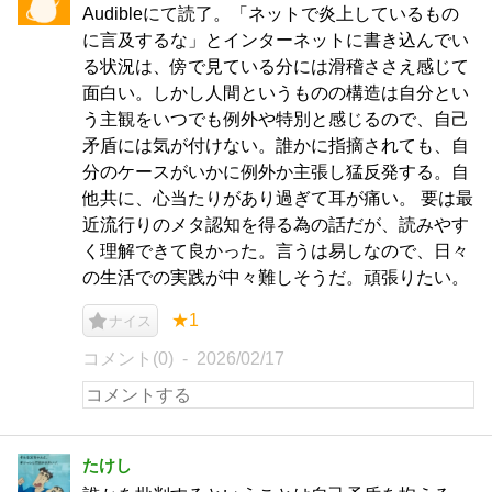
Audibleにて読了。「ネットで炎上しているもの
に言及するな」とインターネットに書き込んでい
る状況は、傍で見ている分には滑稽ささえ感じて
面白い。しかし人間というものの構造は自分とい
う主観をいつでも例外や特別と感じるので、自己
矛盾には気が付けない。誰かに指摘されても、自
分のケースがいかに例外か主張し猛反発する。自
他共に、心当たりがあり過ぎて耳が痛い。 要は最
近流行りのメタ認知を得る為の話だが、読みやす
く理解できて良かった。言うは易しなので、日々
の生活での実践が中々難しそうだ。頑張りたい。
★1
ナイス
コメント(0)
2026/02/17
たけし