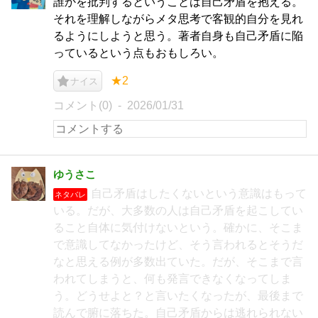
誰かを批判するということは自己矛盾を抱える。
それを理解しながらメタ思考で客観的自分を見れ
るようにしようと思う。著者自身も自己矛盾に陥
っているという点もおもしろい。
★2
ナイス
コメント(0)
2026/01/31
ゆうさこ
自己矛盾はしたくないという意識はもって
ネタバレ
いる。だが、大多数の人は自己矛盾を起こしてい
ること自体に気付けないという。確かに、そこま
で意識してなかったけど、そう言われるとそうだ
なと思える例が多数出ていた。だが、そこまで言
われてしまうと、何も発言できなくなってしま
う。どうせよと？と言いたくなったが、最後まで
読んで腑に落ちた。自己矛盾からは逃れられない