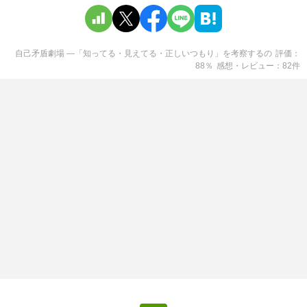
自己矛盾劇場 ―「知ってる・見えてる・正しいつもり」を考察する
の
評価
88
％
感想・レビュー
82
件