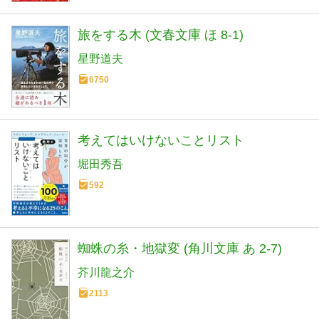
旅をする木 (文春文庫 ほ 8-1)
星野道夫
6750
考えてはいけないことリスト
堀田秀吾
592
蜘蛛の糸・地獄変 (角川文庫 あ 2-7)
芥川龍之介
2113