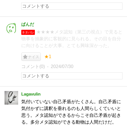
ぱんだ
★★★★メタ認知（第三の視点）で見ると
ネタバレ
物事を抽象的に客観的に見られる。その目を自分
に向けることが大事。とても興味深かった。
★1
ナイス
コメント(0)
2024/07/30
Lagavulin
気付いていない自己矛盾がたくさん。自己矛盾に
気付かずに講釈を垂れるのも人間らしくていいと
思う。メタ認知ができるからこそ自己矛盾が起き
る。多分メタ認知ができる動物は人間だけだ。