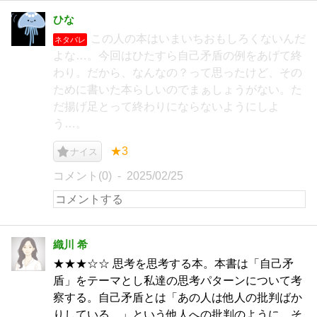
ひな
この人の本はいまいちおもしろくないんだ
ネタバレ
よな…。今回はひたすら自己矛盾の例をあげて終
わり。だから、なんなの？って思ったけど、その
ために書いた本らしいのでまぁしょうがない。た
だ揚げ足とって終わりにならないようにしよ
う…。
★3
ナイス
コメント(0)
2025/02/25
織川 希
★★★☆☆ 思考を思考する本。本書は「自己矛
盾」をテーマとし私達の思考パターンについて考
察する。自己矛盾とは「あの人は他人の批判ばか
りしている。」という他人への批判のように、そ