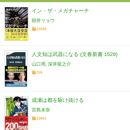
イン・ザ・メガチャーチ
朝井リョウ
22098
人文知は武器になる (文春新書 1529)
山口周
深井龍之介
709
成瀬は都を駆け抜ける
宮島未奈
12681