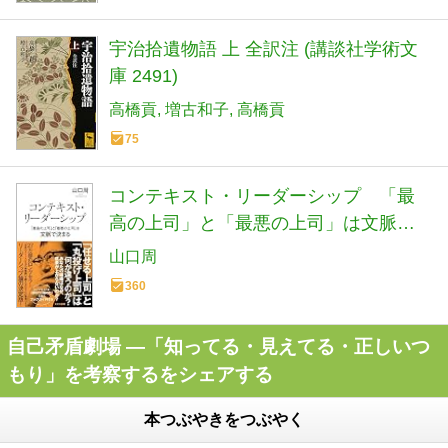
宇治拾遺物語 上 全訳注 (講談社学術文
庫 2491)
高橋貢
増古和子
高橋貢
75
コンテキスト・リーダーシップ 「最
高の上司」と「最悪の上司」は文脈で
決まる (光文社新書 1406)
山口周
360
自己矛盾劇場 ―「知ってる・見えてる・正しいつ
もり」を考察するをシェアする
本つぶやきをつぶやく