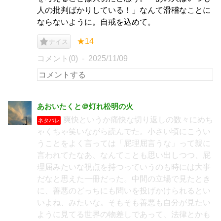
人の批判ばかりしている！」なんて滑稽なことに
ならないように。自戒を込めて。
★14
ナイス
コメント(0)
2025/11/09
あおいたくと＠灯れ松明の火
爽快というか痛快な切り返しの数々にめち
ネタバレ
ゃくちゃ笑いながら読んでた。小さい頃にこうい
うことをよく言っては「屁理屈言うな」って親に
言われてたなあ、なんてことも思い出しつつ、屁
理屈みたいな視点を持つっていうのも時には大事
だなと思えた一冊だった。中間の立場で見たとき
に、善悪のどっちにも問いを投げかけられるとい
いよね、みたいな。そもそも善悪も自分が見たい
ように見てる世界の物差しであって、法律とかも