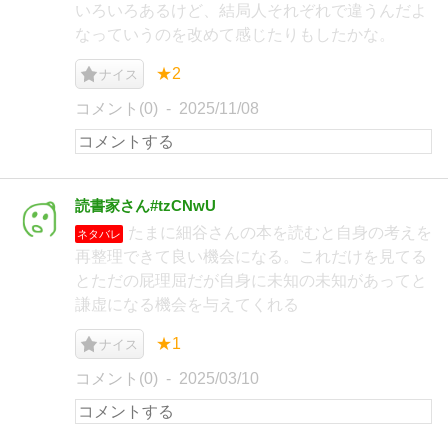
いろいろあるけど、結局人それぞれで違うんだよ
なっていうのを改めて感じたりもしたかな。
★2
ナイス
コメント(0)
2025/11/08
読書家さん#tzCNwU
たまに細谷さんの本を読むと自身の考えを
ネタバレ
再整理できて良い機会になる。これだけを見てる
とただの屁理屈だが自身に未知の未知があってと
謙虚になる機会を与えてくれる
★1
ナイス
コメント(0)
2025/03/10