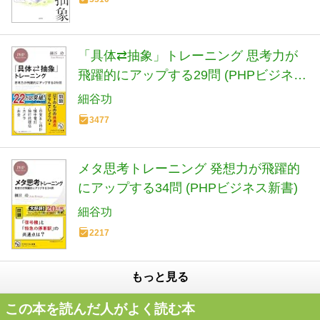
「具体⇄抽象」トレーニング 思考力が
飛躍的にアップする29問 (PHPビジネス
新書)
細谷功
3477
メタ思考トレーニング 発想力が飛躍的
にアップする34問 (PHPビジネス新書)
細谷功
2217
もっと見る
この本を読んだ人がよく読む本