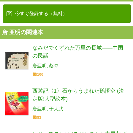
今すぐ登録する（無料）
唐 亜明の関連本
なみだでくずれた万里の長城――中国
の民話
唐亜明
蔡皋
100
西遊記〈1〉石からうまれた孫悟空 (決
定版!大型絵本)
唐亜明
于大武
83