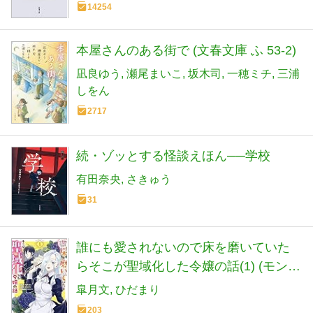
14254
本屋さんのある街で (文春文庫 ふ 53-2)
凪良ゆう
瀬尾まいこ
坂木司
一穂ミチ
三浦
しをん
2717
続・ゾッとする怪談えほん──学校
有田奈央
さきゅう
31
誰にも愛されないので床を磨いていた
らそこが聖域化した令嬢の話(1) (モンス
ターコミックスf)
皐月文
ひだまり
203