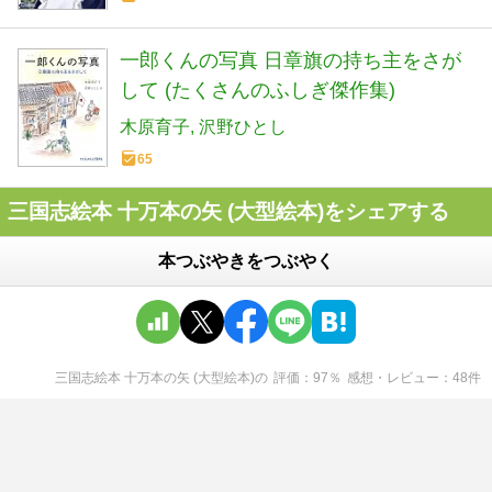
一郎くんの写真 日章旗の持ち主をさが
して (たくさんのふしぎ傑作集)
木原育子
沢野ひとし
65
三国志絵本 十万本の矢 (大型絵本)をシェアする
本つぶやきをつぶやく
三国志絵本 十万本の矢 (大型絵本)
の
評価
97
％
感想・レビュー
48
件