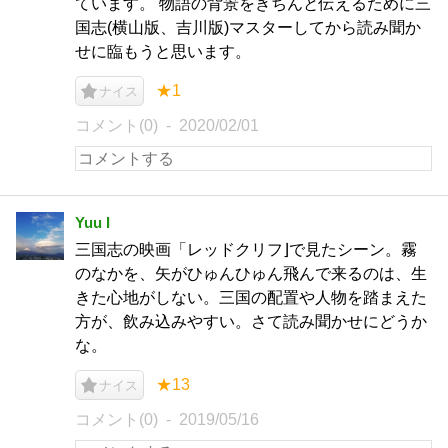
ています。 物語の背景をきちんと伝えるために三
国志(横山版、吉川版)マスターしてから読み聞か
せに臨もうと思います。
★1
ナイス
コメント(0)
2020/02/01
Yuu I
三国志の映画「レッドクリフ⌋で見たシーン。霧
のなかを、矢がひゅんひゅん飛んで来るのは、生
きた心地がしない。三国の配置や人物を踏まえた
方が、飲み込みやすい。さて読み聞かせにどうか
な。
★13
ナイス
コメント(0)
2019/05/16