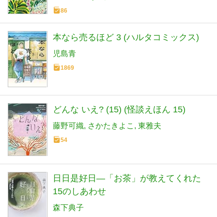
86
本なら売るほど 3 (ハルタコミックス)
児島青
1869
どんな いえ? (15) (怪談えほん 15)
藤野可織
さかたきよこ
東雅夫
54
日日是好日―「お茶」が教えてくれた
15のしあわせ
森下典子