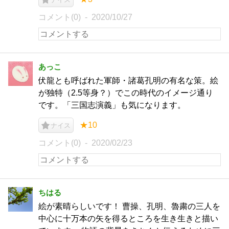
コメント(0)
2020/10/27
あっこ
伏龍とも呼ばれた軍師・諸葛孔明の有名な策。絵
が独特（2.5等身？）でこの時代のイメージ通り
です。「三国志演義」も気になります。
★10
ナイス
コメント(0)
2020/02/23
ちはる
絵が素晴らしいです！ 曹操、孔明、魯粛の三人を
中心に十万本の矢を得るところを生き生きと描い