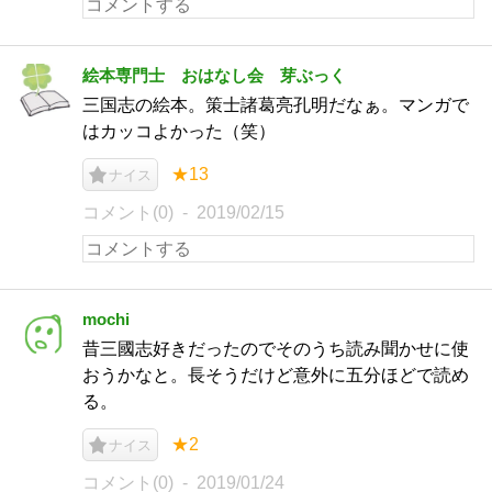
絵本専門士 おはなし会 芽ぶっく
三国志の絵本。策士諸葛亮孔明だなぁ。マンガで
はカッコよかった（笑）
★13
ナイス
コメント(0)
2019/02/15
mochi
昔三國志好きだったのでそのうち読み聞かせに使
おうかなと。長そうだけど意外に五分ほどで読め
る。
★2
ナイス
コメント(0)
2019/01/24