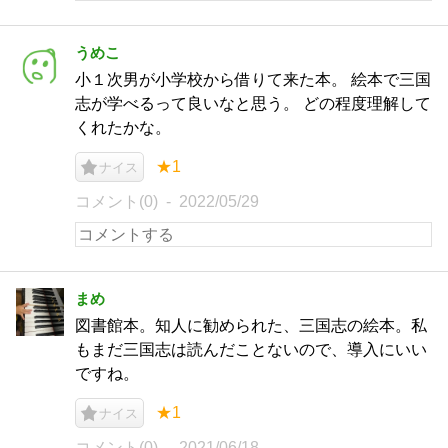
うめこ
小１次男が小学校から借りて来た本。 絵本で三国
志が学べるって良いなと思う。 どの程度理解して
くれたかな。
★1
ナイス
コメント(0)
2022/05/29
まめ
図書館本。知人に勧められた、三国志の絵本。私
もまだ三国志は読んだことないので、導入にいい
ですね。
★1
ナイス
コメント(0)
2021/06/18