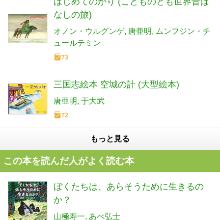
はじめてのかり (こどものとも世界昔ば
なしの旅)
オノン・ウルグンゲ
唐亜明
ムンフジン・チ
ュールテミン
73
三国志絵本 空城の計 (大型絵本)
唐亜明
于大武
72
もっと見る
この本を読んだ人がよく読む本
ぼくたちは、あらそうために生きるの
か？
山極寿一
あべ弘士