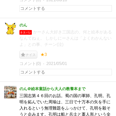
のん
かーさん大好き三国志の、何と絵本がある
ネタバレ
なんてねぇ。 しかしにーさんは「よくわかんない
よ」との事、チーン(泣)
★3
ナイス
コメント(0)
2021/05/01
のん＠絵本童話から大人の教養本まで
三国志第４６回のお話。蜀の国の軍師、孔明。孔
明を妬んでいた周瑜は、三日で十万本の矢を手に
入れるという無理難題をふっかけて、孔明を殺そ
うと企みます。孔明は船と兵士と藁人形という全