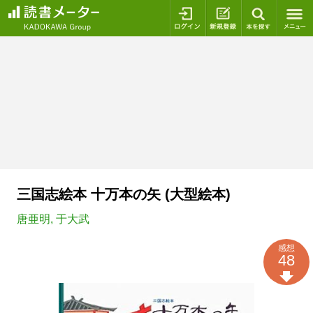
ログイン
新規登録
本を探
三国志絵本 十万本の矢 (大型絵本)
唐亜明
,
于大武
感想
48