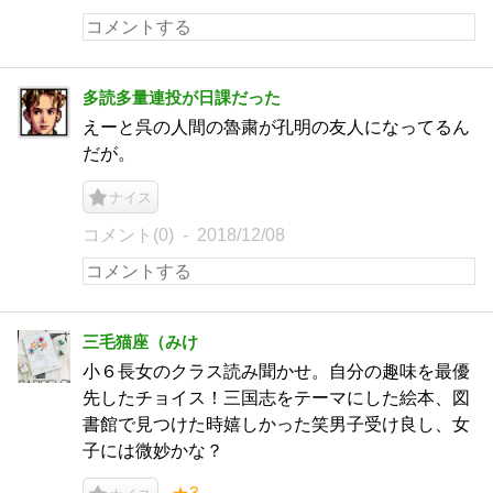
多読多量連投が日課だった
えーと呉の人間の魯粛が孔明の友人になってるん
だが。
ナイス
コメント(0)
2018/12/08
三毛猫座（みけ
小６長女のクラス読み聞かせ。自分の趣味を最優
先したチョイス！三国志をテーマにした絵本、図
書館で見つけた時嬉しかった笑男子受け良し、女
子には微妙かな？